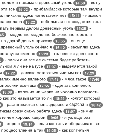
 делом я нажимаю древесный уголь
- вот у
14:50
 эти все
- прибамбасске которые там внутри
15:02
ал никакие здесь нагнетатели нет
- никакой
15:11
чка сделана
- небольшая вот создается тяга
15:22
ыпать первым делом древесный уголь
-
15:35
- медленно медленно бесконечно гореть и
:45
 на другой день я прихожу
- он еще
15:55
н древесный уголь сейчас я
- засыплю здесь
16:12
 останутся именно
- головешки древесного
16:23
- пилки они все ее система будет работать
6
льном я ли не на гусе
- выделяется такой
17:07
ся
- должно оставаться чистым вот
-
17:22
17:29
 запах именно вяленого
- мяса такое
17:43
17:46
попросили все-таки
- сделать копченого
17:55
я
- вяления ни жарко ни холодно влажность
18:08
ю как это называется то ли
- колгот который
18:29
- растягивается очень здорово и captcha я
8
18:42
тикам сразу скажу ребята здесь
- химии
18:57
ете чем хорошо капрон
- я уж еще раз
19:06
- хорош
- если коптить и оборачивать вот
3
19:14
я процесс тления а так
- как коптильня
19:25