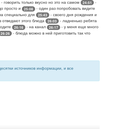
- говорить только вкусно но это на самом
-
24:51
до просто и
- один раз попробовать видите
25:08
ала специально для
- своего дня рождения и
25:43
з отведают этого блюда
- ладненько ребята
26:03
ходите
- на канал
- у меня еще много
26:16
26:17
- блюда можно в ней приготовить так что
26:26
есятки источников информации, и все