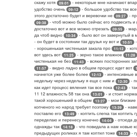
скажу хотя
- некоторые мне начинают впар
09:01
удобство очень
- большое удобство так все
09:12
этого достаточно будет и веревочки не
- пр
09:27
- чтоб можно было сейчас его подвесить и
09:38
достаточно вот и все можно отрезать
- ма
09:55
да чтоб видно
- было вот он завернутый в
10:34
- он будет в состоянии так друзья ну вот и
-
10:51
- хорошенькая чистенькая закала про
- кот
11:12
вот здесь вот
- зерно такое влажное
11:25
11:28
чистенькая не без
- всяких посторонних за
11:43
- видно ладно в общем процесс идет вот
11:57
начнется уже более более
- интенсивные в
12:13
недельку через недельку я еще с ним и
- п
12:30
как идет процесс вяления так все пока
- та
12:43
11 12 влажность 58 так она
- и стоит норм
13:01
такой хорошенький в общем
- мои близкие
13:27
копченого но народ требует поэтому
- наве
13:39
поставлю его
- коптить слегка так коптить г
13:49
переделаю и перенесу конечно
- отсюда д
14:04
однажды так
- что повидала а нам новые 
14:18
предыдущих роликах я там коптил тоже
- г
14:33