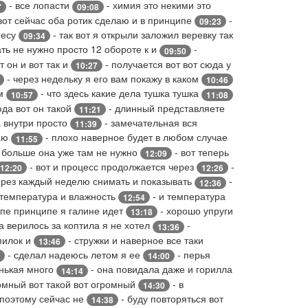
- все лопасти
- химия это некими это
7
09:08
вот сейчас оба ротик сделаю и в принципе
-
09:23
несу
- так вот я открыли заложил веревку так
09:34
ать не нужно просто 12 обороте к и
-
09:50
т он и вот так и
- получается вот вот сюда у
10:27
- через недельку я его вам покажу в каком
10:46
им
- что здесь какие дела тушка тушка
10:57
11:08
да вот он такой
- длинный представляете
11:21
а внутри просто
- замечательная вся
11:39
маю
- плохо наверное будет в любом случае
11:55
е больше она уже там не нужно
- вот теперь
12:09
- вот и процесс продолжается через
-
12:20
12:26
ерез каждый неделю снимать и показывать
-
12:36
 температура и влажность
- и температура
12:54
ипе принципе я галине идет
- хорошо упруги
13:18
а верилось за коптила я не хотел
-
13:36
пилок и
- стружки и наверное все таки
13:46
- сделал надеюсь летом я ее
- перья
14:00
енькая много
- она повидала даже и горилла
14:14
омный вот такой вот огромный
- в
14:30
 поэтому сейчас не
- буду повторяться вот
14:38