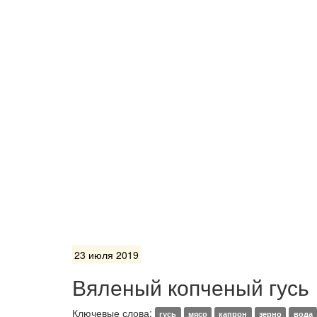
23 июля 2019
Вяленый копченый гусь
Ключевые слова:
гусь
мясо
капрон
зерно
вода