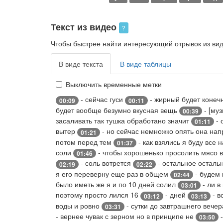
Текст из видео
?
Чтобы быстрее найти интересующий отрывок из виде
В виде текста
В виде таблицы
Выключить временные метки
- сейчас гуси
- жирный будет конеч
00:09
00:11
будет вообще безумно вкусная вещь
- [му
00:39
засаливать так тушка обработано значит
- 
01:11
вытер
- но сейчас немножко опять она на
01:21
потом перед тем
- как взялись я буду все 
01:37
соли
- чтобы хорошенько просолить мясо 
01:46
- соль вотрется
- остальное осталь
02:19
02:22
я его переверну еще раз в общем
- будем 
02:44
было иметь же я и по 10 дней солил
- ли в
03:01
поэтому просто лился 16
- дней
- в
03:12
03:13
воды и ровно
- сутки до завтрашнего вечер
03:31
- вернее чувак с зерном но в принципе не
-
03:50