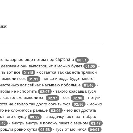
ика:
го наверное еще потом под captcha и
-
00:31
 девочкам они выпотрошит и можно будет
-
01:05
ыть вот все
- остается так как есть тряпкой
01:18
- выделит сок
- мясо и воды будет много
01:31
 чистенько вот сейчас насыпаю побольше
-
01:46
чтобы не испортить
- такого красавца гуся
02:07
го как только выделится
- сок
- потуги
02:37
02:38
хотя не стоило так долго солить гуся
- можно
02:56
сто не сложилось раньше
- его вот достать
03:06
с я его опущу
- в водичку так я вот набрал
03:22
- внутрь внутрь я положу пакет с зерном
:40
03:47
 прошли ровно сутки
- гусь от мочился
03:58
04:01