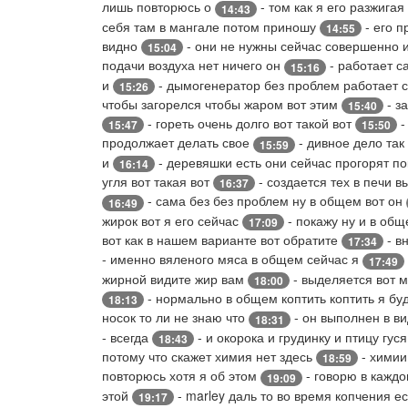
лишь повторюсь о
- том как я его разжигая
14:43
себя там в мангале потом приношу
- его п
14:55
видно
- они не нужны сейчас совершенно 
15:04
подачи воздуха нет ничего он
- работает са
15:16
и
- дымогенератор без проблем работает 
15:26
чтобы загорелся чтобы жаром вот этим
- з
15:40
- гореть очень долго вот такой вот
-
15:47
15:50
продолжает делать свое
- дивное дело так
15:59
и
- деревяшки есть они сейчас прогорят п
16:14
угля вот такая вот
- создается тех в печи в
16:37
- сама без без проблем ну в общем вот он
16:49
жирок вот я его сейчас
- покажу ну и в об
17:09
вот как в нашем варианте вот обратите
- в
17:34
- именно вяленого мяса в общем сейчас я
17:49
жирной видите жир вам
- выделяется вот 
18:00
- нормально в общем коптить коптить я бу
18:13
носок то ли не знаю что
- он выполнен в в
18:31
- всегда
- и окорока и грудинку и птицу гус
18:43
потому что скажет химия нет здесь
- химии
18:59
повторюсь хотя я об этом
- говорю в каждо
19:09
этой
- marley даль то во время копчения е
19:17