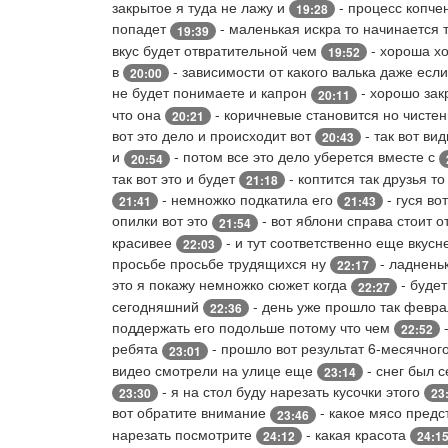
закрытое я туда не лажу и
- процесс копче
19:28
попадет
- маленькая искра то начинается т
19:39
вкус будет отвратительной чем
- хороша х
19:52
в
- зависимости от какого валька даже есл
20:00
не будет понимаете и капрон
- хорошо зак
20:11
что она
- коричневые становится но чисте
20:21
вот это дело и происходит вот
- так вот ви
20:43
и
- потом все это дело уберется вместе с
20:54
так вот это и будет
- коптится так друзья то
21:18
- немножко подкатила его
- гуся во
21:41
21:43
опилки вот это
- вот яблони справа стоит о
21:54
красивее
- и тут соответственно еще вкусн
22:03
просьбе просьбе трудящихся ну
- ладнень
22:17
это я покажу немножко сюжет когда
- будет
22:27
сегодняшний
- день уже прошло так февр
22:36
поддержать его подольше потому что чем
-
22:52
ребята
- прошло вот результат 6-месячног
23:01
видео смотрели на улице еще
- снег был 
23:14
- я на стол буду нарезать кусочки этого
23:30
23
вот обратите внимание
- какое мясо предс
23:46
нарезать посмотрите
- какая красота
24:12
24:1