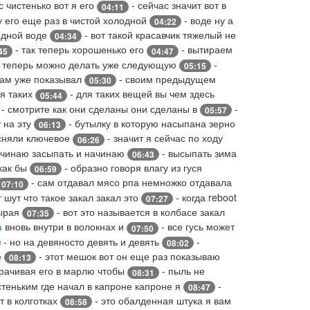
с чистенько вот я его
- сейчас значит вот в
04:11
 его еще раз в чистой холодной
- воде ну а
04:22
лодной воде
- вот такой красавчик тяжелый не
04:34
- так теперь хорошенько его
- вытираем
45
04:47
 теперь можно делать уже следующую
-
05:15
вам уже показывал
- своим предыдущем
05:30
я таких
- для таких вещей вы чем здесь
05:44
- смотрите как они сделаны они сделаны в
-
05:57
 на эту
- бутылку в которую насыпана зерно
06:13
сняли ключевое
- значит я сейчас по ходу
06:26
начинаю засыпать и начинаю
- высыпать зима
06:43
как бы
- образно говоря влагу из гуся
06:59
- сам отдавал мясо рпа немножко отдавала
07:10
 шут что такое закал закал это
- когда reboot
07:27
сырая
- вот это называется в колбасе закал
07:35
а
вновь внутри в волокнах и
- все гусь может
07:50
- но на девяносто девять и девять
-
08:02
е
- этот мешок вот он еще раз показываю
08:13
орачивая его в марлю чтобы
- пыль не
08:31
стеньким где начал в капроне капроне я
-
08:47
от в колготках
- это обалденная штука я вам
08:58