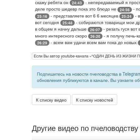
скажу ребята он
- непередаваемый я прост
24:43
деле просто шедевр пока это блюдо не
- п
24:56
- представляете вот 6 6 месяцев
- 
25:16
25:24
вот сегодня
- собираются товарищи мои д
25:48
в общем я начну дальше
- резать гуся во
26:07
много интересного скоро
- я получу печь-к
26:20
- всем вам удачи всем вам пока до новых
26:29
Если Вы автор youtube-канала «*ОДИН ДЕНЬ ИЗ ЖИЗНИ
Подпишитесь на новости пчеловодства в Telegra
обновления публикуются в канале. Вы узнаете об
К списку видео
К списку новостей
Другие видео по пчеловодству