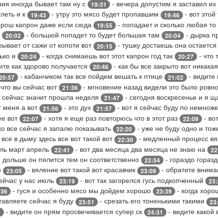
ния иногда бывает там ну с
- вечера допустим я заставил их
19:31
леть и к
- утру это мясо будет пропавшим
- вот этой
19:43
19:46
орош капрон даже если сюда
- попадает и сколько любая т
19:55
и
- большой попадет то будет большая там
- дырка п
20:02
20:04
рывает от сажи от копоти вот
- тушку достаешь она остаетс
20:15
нько и
- когда снимаешь вот этот капрон год так
- что 
20:24
20:27
дите как здорово получается
- как бы все закрыто вот никака
20:46
- кабанчиком так все пойдем вешать к птице
- видите
20:57
21:02
 что вы сейчас вот
- мгновение назад видели это было ровн
21:36
т сейчас значит прошла неделя
- сегодня воскресенье и я 
21:47
т меня а вот
- это дух
- вот я сейчас буду по немнож
21:56
21:57
ее вот
- хотя я еще раз повторюсь что в этот раз
- во
22:07
22:09
ко все сейчас я запалю показывать
- уже не буду одно и тож
22:20
 все в дыму здесь все вот такой вот
- медленный процесс в
22:30
аль март апрель
- вот два месяца два месяца не знаю на
22:41
22
 дольше он пялится тем он соответственно
- гораздо горазд
22:54
о
- вяление вот такой вот красавчик
- обратите внима
23:05
23:09
сейчас у нас июль
- вот так загорелся гусь подкопченный
23:19
23
- гуся и особенно мясо мы дойдем хорошо
- когда хоро
:36
23:39
тавляете сейчас я буду
- срезать его тоненькими такими
23:51
23
- видите он прям просвечивается супер ск
- видите какой 
5
24:31