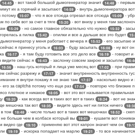
- вот такой большой дымогенератор значит
- первым
14:45
14:48
римут их а горячий и засыпают
- внутрь дымогенератора вот
14:59
и потому
- что я все отсюда отрезал все отсюда
- убр
15:07
15:09
м по себе вот за счет в тяге
- вот внизу у меня там заслоно
15:20
сам
- но самое главное обязательно что нужно
- зас
15:29
15:32
агорелась а пилка
- опилки и все а дальше все это будет
15:42
15
 дымогенератор у меня работает с вечера я
- его засыпаю и
15:52
 сейчас я принесу уголь и
- буду засыпать
- ну вот о
16:03
16:08
ока
- я там буду готовить все это дело все
- говорит и
16:17
16:19
ы видите сейчас я
- заслонку совсем закрою и засыплю
16:43
16:4
- наш гусь который я лица уже месяц вот
- при прави
16:56
17:02
щем сейчас разрежу и
- значит внутренность внутренность гу
17:17
нимание я внутри покажу я не знаю там
- насколько видно и
17:37
- его за captcha потому что еще раз
- повторю что близкие 
17:54
мясо плотное и никакое
- вот это вот называется правильна
18:05
ду
- как всегда вот в таких вот вот в таких
- вот не зна
18:20
18:24
иде мешочка так вот
- видите здесь нет ни пяток ничего
18:35
18:3
я в том
- числе только вот в таких вот мешочках
- скеп
18:48
18:52
 не больше чем в колбасе который вы
- кушаете вот понима
19:01
м видео где
- применяю вот этот капрон значит чем он
19:10
19:1
сли
- искорка попадает на марлю
- то все начинаетс
19:19
19:21