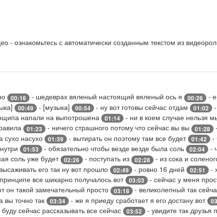
о - ознакомьтесь с автоматически созданным текстом из видеорол
но
- шедеврах вяленый настоящий вяленый ось я
- е
00:16
00:26
зыка]
- [музыка]
- ну вот готовы сейчас отдам
-
00:49
00:54
01:02
ощипа напали на выпотрошена
- ни в коем случае нельзя м
01:14
правила
- ничего страшного потому что сейчас вы вы
01:23
01:28
на сухо насухо
- вытирать он поэтому там все будет
-
01:39
01:42
внутри
- обязательно чтобы везде везде была соль
- 
01:53
02:04
ная соль уже будет
- поступать из
- из сока и солено
02:26
02:28
высаживать его так ну вот прошло
- ровно 16 дней
- 
02:49
02:51
 принципе все шикарно получалось вот
- сейчас у меня про
03:03
от он такой замечательный просто
- великолепный так сейча
03:18
а вы точно так
- же я приеду сработает я его достану вот
03:34
03
 буду сейчас рассказывать все сейчас
- увидите так друзья
03:52