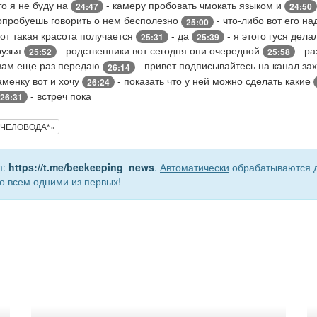
о я не буду на
- камеру пробовать чмокать языком и
24:47
24:50
опробуешь говорить о нем бесполезно
- что-либо вот его на
25:00
вот такая красота получается
- да
- я этого гуся дел
25:31
25:39
рузья
- родственники вот сегодня они очередной
- ра
25:52
25:58
т вам еще раз передаю
- привет подписывайтесь на канал за
26:14
аменку вот и хочу
- показать что у ней можно сделать какие
26:24
- встреч пока
26:31
 ПЧЕЛОВОДА*»
m:
https://t.me/beekeeping_news
.
Автоматически
обрабатываются д
о всем одними из первых!