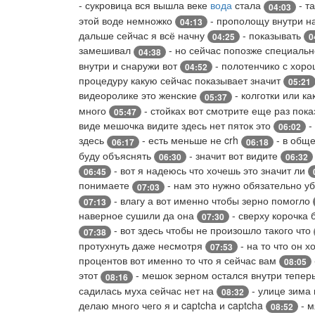
- сукровица вся вышла веке
вода
стала
- т
04:03
этой воде немножко
- прополощу внутри н
04:13
дальше сейчас я всё начну
- показывать
04:25
0
замешивал
- но сейчас попозже специальн
04:38
внутри и снаружи вот
- полотенчико с хор
04:52
процедуру какую сейчас показывает значит
05:21
видеоролике это женские
- колготки или к
05:37
много
- стойках вот смотрите еще раз пок
05:47
виде мешочка видите здесь нет пяток это
-
06:02
здесь
- есть меньше не crh
- в общ
06:17
06:18
буду объяснять
- значит вот видите
06:30
06:32
- вот я надеюсь что хочешь это значит ли
06:45
понимаете
- нам это нужно обязательно 
07:03
- влагу а вот именно чтобы зерно помогло
07:13
наверное сушили да она
- сверху корочка
07:30
- вот здесь чтобы не произошло такого что
07:38
протухнуть даже несмотря
- на то что он 
07:53
процентов вот именно то что я сейчас вам
08:05
этот
- мешок зерном остался внутри тепер
08:16
садилась муха сейчас нет на
- улице зима 
08:32
делаю много чего я и captcha и captcha
- м
08:52