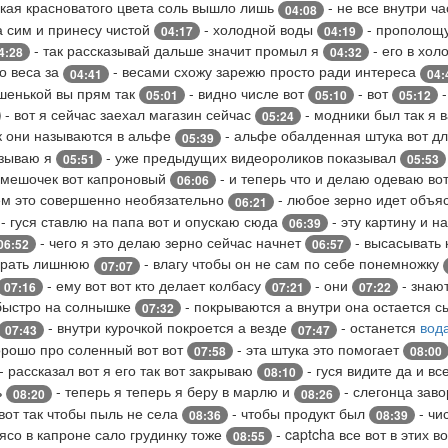
акая красноватого цвета соль вышло лишь
- не все внутри ча
04:08
а сим и принесу чистой
- холодной воды
- прополощу
04:17
04:19
- так рассказывай дальше значит промыл я
- его в хо
4:28
04:32
о веса за
- весами схожу зарежю просто ради интереса
04:41
04:
ошенькой вы прям так
- видно числе вот
- вот
-
05:01
05:10
05:12
- вот я сейчас заехал магазин сейчас
- модники был так я 
05:24
ак они называются в альфе
- альфе обалденная штука вот дл
05:39
азываю я
- уже предыдущих видеороликов показывал
05:51
05:53
 мешочек вот капроновый
- и теперь что и делаю одеваю вот
06:06
ем это совершенно необязательно
- любое зерно идет объя
06:21
- гуся ставлю на папа вот и опускаю сюда
- эту картину и 
06:39
- чего я это делаю зерно сейчас начнет
- высасывать 
06:52
06:57
убрать лишнюю
- влагу чтобы он не сам по себе понемножку
07:07
- ему вот вот кто делает колбасу
- они
- знают
07:16
07:21
07:22
 быстро на солнышке
- покрываются а внутри она остается 
07:32
- внутри курочкой покроется а везде
- останется
вод
07:43
07:47
хорошо про соленный вот вот
- эта штука это помогает
07:58
08:00
- рассказал вот я его так вот закрываю
- гуся видите да и вс
08:10
ь
- теперь я теперь я беру в марлю и
- слегонца зав
08:20
08:26
вот так чтобы пыль не села
- чтобы продукт был
- чи
08:36
08:39
ясо в капроне сало грудинку тоже
- captcha все вот в этих в
08:55