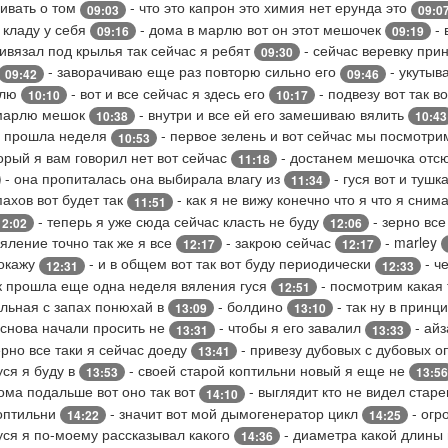
ивать о том
- что это капрон это химия нет ерунда это
09:03
09:0
 кладу у себя
- дома в марлю вот он этот мешочек
- 
09:16
09:19
ивязал под крылья так сейчас я ребят
- сейчас веревку при
09:30
- заворачиваю еще раз повторю сильно его
- укутыв
09:42
09:46
рлю
- вот и все сейчас я здесь его
- подвезу вот так во
10:10
10:17
 марлю мешок
- внутри и все ей его замешиваю вялить
10:38
10:43
 прошла неделя
- первое зелень и вот сейчас мы посмотр
10:53
орый я вам говорил нет вот сейчас
- достанем мешочка отсю
11:18
- она пропиталась она выбирала влагу из
- гуся вот и тушк
11:34
пахов вот будет так
- как я не вижу конечно что я что я сни
11:51
- теперь я уже сюда сейчас класть не буду
- зерно вс
12:02
12:06
яление точно так же я все
- закрою сейчас
- marley
12:17
12:17
окажу
- и в общем вот так вот буду периодически
- ч
12:31
12:33
к прошла еще одна неделя вяления гуся
- посмотрим какая
12:51
альная с запах понюхай в
- болдино
- так ну в принц
13:09
13:10
 снова начали просить не
- чтобы я его завалил
- айз
13:31
13:33
рно все таки я сейчас доеду
- привезу дубовых с дубовых о
13:41
уся я буду в
- своей старой коптильни новый я еще не
13:53
13:56
ома подальше вот оно так вот
- выглядит кто не видел стар
14:10
коптильни
- значит вот мой дымогенератор цикл
- огр
14:22
14:25
уся я по-моему рассказывал какого
- диаметра какой длины
14:36