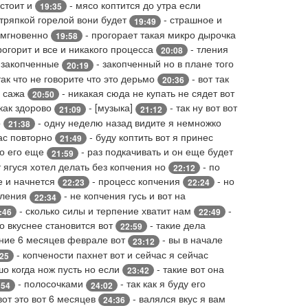
 стоит и
- мясо коптится до утра если
19:35
 тряпкой горелой вони будет
- страшное и
19:49
о мгновенно
- прогорает такая микро дырочка
19:58
рогорит и все и никакого процесса
- тления
20:08
я закопченные
- закопченный но в плане того
20:19
так что не говорите что это дерьмо
- вот так
20:36
я сажа
- никакая сюда не купать не сядет вот
20:50
 как здорово
- [музыка]
- так ну вот вот
21:09
21:12
о
- одну неделю назад видите я немножко
21:38
щас повторно
- буду коптить вот я принес
21:49
ко его еще
- раз подкачивать и он еще будет
21:59
т ягуся хотел делать без копчения но
- по
22:12
е и начнется
- процесс копчения
- но
22:23
22:24
яления
- не копчения гусь и вот на
22:34
- сколько силы и терпение хватит нам
-
:46
22:49
о вкуснее становится вот
- такие дела
22:59
ние 6 месяцев феврале вот
- вы в начале
23:12
- копчености пахнет вот и сейчас я сейчас
:25
шо когда нож пусть но если
- такие вот она
23:42
- полосочками
- так как я буду его
:54
24:02
вот это вот 6 месяцев
- валялся вкус я вам
24:36