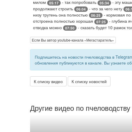
милом
- так попробовать
- эту маш
05:17
05:34
продолжают строить
- что за чего нету
06:04
06:
низу трутень она полностью
- кормовая по
06:25
отстроена полностью хорошая
- глубина я
07:25
отводка можно
- сказать будет 10 рамок т
07:50
Если Вы автор youtube-канала «Мегастаратель»
Подпишитесь на новости пчеловодства в Telegra
обновления публикуются в канале. Вы узнаете об
К списку видео
К списку новостей
Другие видео по пчеловодству