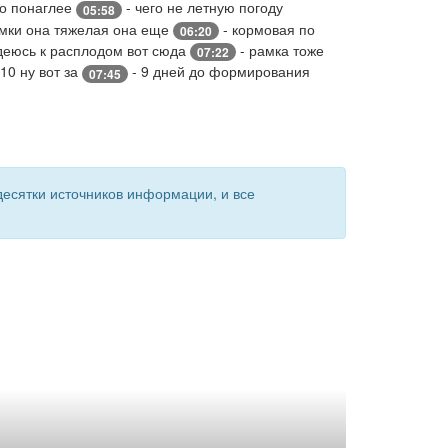
ко понаглее
- чего не летную погоду
05:58
амки она тяжелая она еще
- кормовая по
06:20
деюсь к расплодом вот сюда
- рамка тоже
07:22
10 ну вот за
- 9 дней до формирования
07:45
есятки источников информации, и все