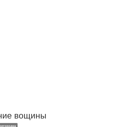
ние вощины
регородка