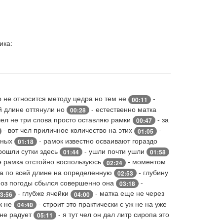
ика:
о не относится методу цедра но тем не
-
00:11
ей длине оттянули но
- естественно матка
00:28
чел не три слова просто оставляю рамки
- за
00:47
- вот чел приличное количество на этих
-
01:05
нных
- рамок известно осваивают гораздо
01:18
рошли сутки здесь
- ушли почти ушли
01:44
01:58
е рамка отстойно воспользуюсь
- моментом
02:24
да по всей длине на определенную
- глубину
02:53
ноз погоды сбылся совершенно она
-
03:18
- глубже ячейки
- матка еще не через
3:56
04:00
к не
- строит это практически с уж не на уже
04:40
 не радует
- я тут чел он дал литр сиропа это
05:11