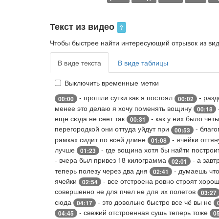
Текст из видео
?
Чтобы быстрее найти интересующий отрывок из виде
В виде текста
В виде таблицы
Выключить временные метки
- прошли сутки как я постоял
- раз
00:00
00:02
менее это делаю я хочу поменять вощину
00:18
еще сюда не сеет так
- как у них было чет
00:31
перегородкой они оттуда уйдут при
- благо
00:53
рамках сидит по всей длине
- ячейки оття
01:08
лучше
- где вощина хотя бы найти построи
01:23
- вчера был привез 18 килограмма
- а завт
02:01
теперь полезу через два дня
- думаешь что
02:41
ячейки
- все отстроена ровно строят хоро
02:54
совершенно не для пчел не для их полетов
03:27
сюда
- это довольно быстро все чё вы не
04:17
- свежий отстроенная сушь теперь тоже
04:45
0