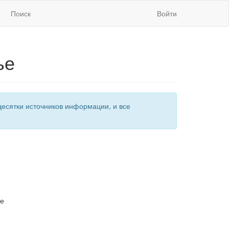
Поиск
Войти
ье
есятки источников информации, и все