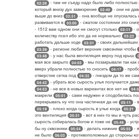
- там не съеду надо было либо полностью
02:26
который внизу дух завихрение
- они не да
02:40
выше до вниз
- она вообще не опускалась 
02:51
развивается в
- сжатом состоянии это сниз
03:00
- 1512 вам одном они не смогут столько
- о
03:11
количеству псел ибо это да не нормально
-
03:22
работать дальше ходе
- своих дальнейших
03:31
- регионе любит верхние сквозняки чтобы
03:39
- у нас была вентиляция верху под крыш
03:48
мая все закрыто
- мы позакрывали так как 
04:03
вверх убрали полностью то сносить
- проб
04:17
отверстие сетка под
- гнездом да то же са
04:32
- убрать всю сырость улья получается даж
04:42
- не все в новых вариантах все нет не
04:53
04:
макрели
- сами недужен и сподобилась п
05:01
перекрывать ну что она частичная да не
- 
05:11
- плохо когда сырость в улье когда
-
05:19
05:21
это вентиляция
- вот в них-то мы и чуть р
05:31
сырость собиралась богом и тоже не
- уст
05:46
бы ну сквозняки
- делать нижние
- 
05:54
05:55
не было
- противоположных до стороны к
06:03