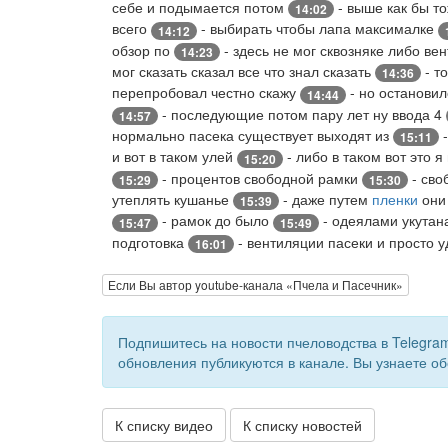
себе и подымается потом
- выше как бы т
14:02
всего
- выбирать чтобы лапа максималке
14:12
обзор по
- здесь не мог сквозняке либо ве
14:23
мог сказать сказал все что знал сказать
- т
14:36
перепробовал честно скажу
- но остановил
14:44
- последующие потом пару лет ну ввода 4
14:57
нормально пасека существует выходят из
-
15:11
и вот в таком улей
- либо в таком вот это 
15:20
- процентов свободной рамки
- сво
15:29
15:30
утеплять кушанье
- даже путем
пленки
они
15:39
- рамок до было
- одеялами укутан
15:47
15:49
подготовка
- вентиляции пасеки и просто 
16:01
Если Вы автор youtube-канала «Пчела и Пасечник»
Подпишитесь на новости пчеловодства в Telegra
обновления публикуются в канале. Вы узнаете об
К списку видео
К списку новостей