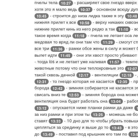
пчелы тела
- расширяет свое гнездо вверх
10:27
хотя это я мало ведь
- основном всюду дуп
10:37
- строится до низа лидка также я эту
10:45
10:48
нижняя прилет к все
- верху никаких сквоз
10:58
нижние прилет кинь из него редко а так
- в
11:10
такое время когда
- пчела не летает оса л
11:18
медовая то вряд ли они там что
- смогут с
11:29
все три
- рамки обсе жены в силу и может 
11:36
вылет идти
- они эти хвост просто убивают
11:45
- тогда ios и не летает уже наливая
- темпе
11:57
животные потому что они теплокровные это
12:07
такой сквозь дачной
- вентиляции
-
12:17
12:18
- то гнездо которая не касается
- п
12:31
12:35
борода
- зимняя собирается не касается 
12:42
свисать вниз те
- зимняя борода она может
12:53
вентиляция она будет работать она
- рабо
13:04
- опускается ниже планки рамки да даже
13:12
за низ рамки и при этом ты
- можешь не бо
13:25
ставят
- 10 дно для то чтобы убрать повы
13:33
цепляться за срединку и выше до то
- в эт
13:43
до
- поставил под крышник его там по
13:49
13: