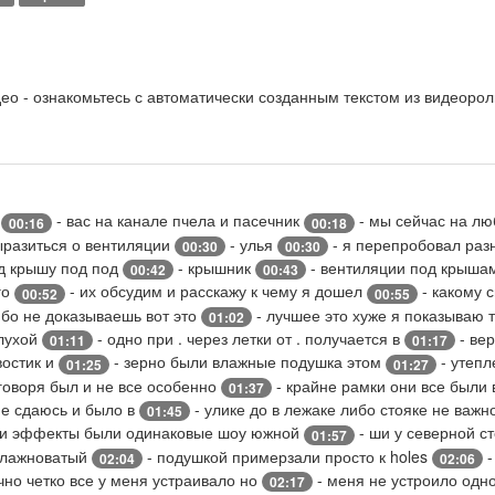
о - ознакомьтесь с автоматически созданным текстом из видеорол
ь
- вас на канале пчела и пасечник
- мы сейчас на лю
00:16
00:18
ыразиться о вентиляции
- улья
- я перепробовал раз
00:30
00:30
од крышу под под
- крышник
- вентиляции под крыша
00:42
00:43
го
- их обсудим и расскажу к чему я дошел
- какому 
00:52
00:55
ибо не доказываешь вот это
- лучшее это хуже я показываю 
01:02
глухой
- одно при . через летки от . получается в
- ве
01:11
01:17
востик и
- зерно были влажные подушка этом
- утепл
01:25
01:27
говоря был и не все особенно
- крайне рамки они все были 
01:37
 не сдаюсь и было в
- улике до в лежаке либо стояке не важн
01:45
ки эффекты были одинаковые шоу южной
- ши у северной с
01:57
 влажноватый
- подушкой примерзали просто к holes
-
02:04
02:06
чно четко все у меня устраивало но
- меня не устроило одн
02:17