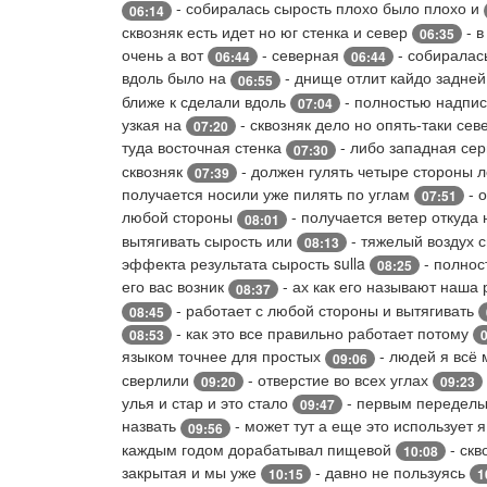
- собиралась сырость плохо было плохо и
06:14
сквозняк есть идет но юг стенка и север
- в
06:35
очень а вот
- северная
- собиралась
06:44
06:44
вдоль было на
- днище отлит кайдо задне
06:55
ближе к сделали вдоль
- полностью надписи
07:04
узкая на
- сквозняк дело но опять-таки се
07:20
туда восточная стенка
- либо западная се
07:30
сквозняк
- должен гулять четыре стороны л
07:39
получается носили уже пилять по углам
- 
07:51
любой стороны
- получается ветер откуда 
08:01
вытягивать сырость или
- тяжелый воздух 
08:13
эффекта результата сырость sulla
- полнос
08:25
его вас возник
- ах как его называют наша
08:37
- работает с любой стороны и вытягивать
08:45
- как это все правильно работает потому
08:53
языком точнее для простых
- людей я всё 
09:06
сверлили
- отверстие во всех углах
09:20
09:23
улья и стар и это стало
- первым переделы
09:47
назвать
- может тут а еще это использует я
09:56
каждым годом дорабатывал пищевой
- скв
10:08
закрытая и мы уже
- давно не пользуясь
10:15
1