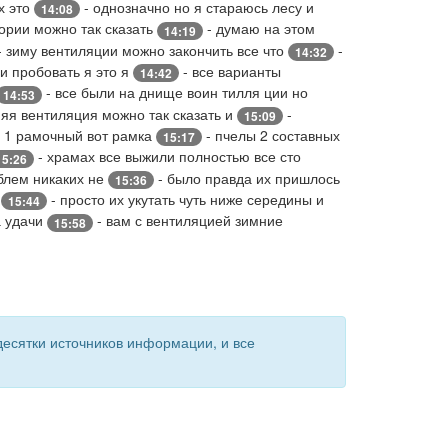
х это
- однозначно но я стараюсь лесу и
14:08
ории можно так сказать
- думаю на этом
14:19
- зиму вентиляции можно закончить все что
-
14:32
и пробовать я это я
- все варианты
14:42
- все были на днище воин тилля ции но
14:53
яя вентиляция можно так сказать и
-
15:09
 1 рамочный вот рамка
- пчелы 2 составных
15:17
- храмах все выжили полностью все сто
15:26
лем никаких не
- было правда их пришлось
15:36
ь
- просто их укутать чуть ниже середины и
15:44
а удачи
- вам с вентиляцией зимние
15:58
есятки источников информации, и все