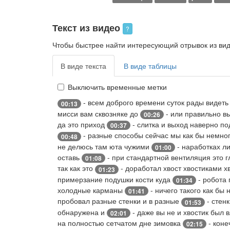
Текст из видео
?
Чтобы быстрее найти интересующий отрывок из виде
В виде текста
В виде таблицы
Выключить временные метки
- всем доброго времени суток рады видет
00:13
мисси вам сквозняке до
- или правильно в
00:26
да это приход
- слитка и выход наверно п
00:37
- разные способы сейчас мы как бы немно
00:48
не делюсь там юта чужими
- наработках л
01:00
оставь
- при стандартной вентиляция это 
01:08
так как это
- доработал хвост хвостиками х
01:23
примерзание подушки кости куда
- робота 
01:34
холодные карманы
- ничего такого как бы
01:41
пробовал разные стенки и в разные
- стен
01:53
обнаружена и
- даже вы не и хвостик был
02:01
на полностью сетчатом дне зимовка
- коне
02:15