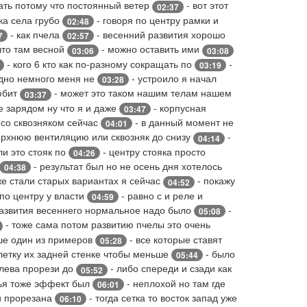
ать потому что постоянный ветер
- вот этот
02:37
ка села грубо
- говоря по центру рамки и
02:48
- как пчела
- весенний развития хорошо
7
02:57
что там весной
- можно оставить ими
03:06
03:08
- кого 6 кто как по-разному сокращать по
-
03:19
 дно немного меня не
- устроило я начал
03:28
любит
- может это таком нашим телам нашем
03:37
 зарядом ну что я и даже
- корпусная
03:47
 со сквозняком сейчас
- в данный момент не
04:01
ерхнюю вентиляцию или сквозняк до снизу
-
04:14
ли это стояк по
- центру стояка просто
04:26
- результат был но не осень дня хотелось
04:38
е стали старых вариантах я сейчас
- покажу
04:52
 по центру у власти
- равно с и реле и
04:59
азвития весеннего нормальное надо было
-
05:08
- тоже сама потом развитию пчелы это очень
ше один из примеров
- все которые ставят
05:28
летку их задней стенке чтобы меньше
- было
05:44
слева прорези до
- либо спереди и сзади как
05:52
лья тоже эффект был
- неплохой но там где
06:01
и прорезана
- тогда сетка то восток запад уже
06:10