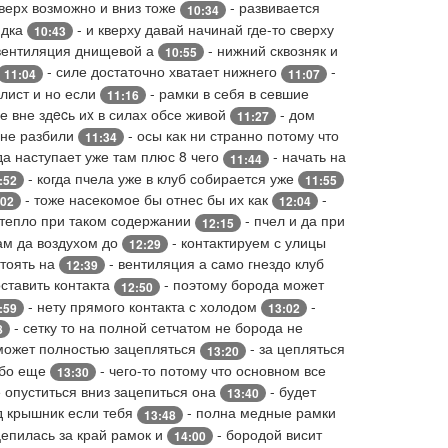
вверх возможно и вниз тоже
- развивается
10:34
идка
- и кверху давай начинай где-то сверху
10:43
 вентиляция днищевой а
- нижний сквозняк и
10:55
- силе достаточно хватает нижнего
-
11:04
11:07
 лист и но если
- рамки в себя в севшие
11:16
е вне здecь иx в силах обсе живой
- дом
11:27
 не разбили
- осы как ни странно потому что
11:34
гда наступает уже там плюс 8 чего
- начать на
11:44
- когда пчела уже в клуб собирается уже
:52
11:55
- тоже насекомое бы отнес бы их как
-
:02
12:04
 тепло при таком содержании
- пчел и да при
12:15
лам да воздухом до
- контактируем с улицы
12:29
стоять на
- вентиляция а само гнездо клуб
12:39
ставить контакта
- поэтому борода может
12:50
- нету прямого контакта с холодом
-
:59
13:02
- сетку то на полной сетчатом не борода не
8
 может полностью зацепляться
- за цепляться
13:20
ибо еще
- чего-то потому что основном все
13:30
 опуститься вниз зацепиться она
- будет
13:40
од крышник если тебя
- полна медные рамки
13:48
цепилась за край рамок и
- бородой висит
14:00