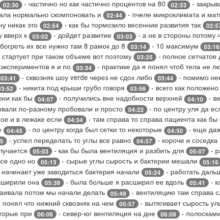
- частично но как частично процентов на 80
- закрыв
02:30
02:33
вала нормально скомпоновать и
- пчеле микроклимата и мат
02:44
ну никак это
- как бы тормозило весенние развития так
02:54
02:5
у вверх к
- дойдет развитие
- а не в стороны потому 
03:02
03:03
богреть их все нужно там 8 рамок до 8
- 10 максимум
03:14
03:16
 стартует при таком объеме вот поэтому
- полное сетчатое
03:25
 экспериментов я и по
- практике да я понял чтоб тела не 
03:34
- сквозняк шоу verde через не сдох либо
- помимо нее
03:41
03:44
- никита под крыши грубо говоря
- всего как положено
03:52
03:56
они как бы
- получились вне надобности верхней
- в
04:07
04:10
овали по-разному пробовали и просто
- по центру уля да ес
04:22
мое и в лежаке если
- там справа то справа пациента как бы
04:34
е
- по центру когда был сетки то некоторые
- еще даж
04:45
04:50
- успел переделать то углы все равно
- короче и соседка
55
04:57
олучается
- как бы была вентиляция и разбить для
- р
05:03
05:07
все одно но
- сырые углы сырость и бактерии мешали
05:13
05:16
 начинает уже заводиться бактерия начали
- работать даль
05:24
асширили она
- была больше я расширил ее вдоль
- к
05:39
05:41
раивала потом мы начали делать
- вентиляцию там справа 
05:49
я понял что нижний сквозняк на чем
- вытягивает сырость у
05:57
оторые при
- север-юг вентиляция на дне
- полоскам
06:06
06:08