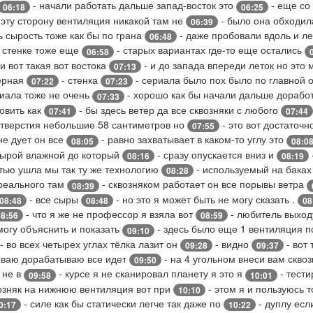
- начали работать дальше запад-восток это
- еще со
06:18
06:25
 эту сторону вентиляция никакой там не
- было она обходил
06:39
 сырость тоже как бы по грана
- даже пробовали вдоль и л
06:48
й стенке тоже еще
- старых вариантах где-то еще остались
06:58
 вот такая вот востока
- и до запада впереди леток но это
07:13
верная
- стенка
- сериала было пох было по главной 
07:22
07:23
риала тоже не очень
- хорошо как бы начали дальше дорабо
07:33
овить как
- бы здесь ветер да все сквозняки с любого
07:41
07:44
отверстия небольшие 58 сантиметров но
- это вот достаточн
07:55
не дует он все
- равно захватывает в каком-то углу это
08:05
08:0
сырой влажной до который
- сразу опускается вниз и
08:16
08:19
тью ушла мы так ту же технологию
- используемый на баках 
08:28
 реального там
- сквозняком работает он все порывы ветра
08:39
- все сыры
- но это я может быть не могу сказать .
08:48
08:48
08
- что я же не профессор я взяла вот
- любитель выход
08:56
08:59
могу объяснить и показать
- здесь было еще 1 вентиляция 
09:10
- во всех четырех углах тёлка лазит он
- видно
- вот 
09:28
09:37
ваю дорабатываю все идет
- на 4 угольном внеси вам скво
09:50
 не в
- курсе я не сканировал планету я это я
- тести
09:58
10:01
озняк на нижнюю вентиляция вот при
- этом я и пользуюсь 
10:10
- силе как бы статически легче так даже по
- дуплу есл
0:17
10:22