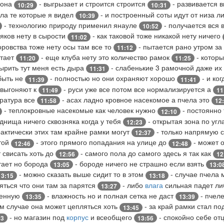
 она
- выгрызает и строится строится
- развивается 
10:29
10:31
ла те которые я видел
- и построенный соты идут от низа л
10:39
- технологию природу применил янауле
- получается вся
10:52
няков нету в сырости
- как таковой тоже никакой нету ничего
11:02
оровства тоже нету осы там все то
- пытается рано утром за
11:12
етает
- еще клуба нету это количество рамок
- которы
11:20
11:25
тырить тут меня есть дыра
- слабенькие 3 рамочной даже их
11:31
быть не
- полностью но они охраняют хорошо
- и ко
11:39
11:41
 выгоняют к
- руси уже все потом все нормализируется а
11:49
11
ратура все
- асах ладно кровное насекомое а пчела это
11:58
12
- теплокровные насекомые как человек нужно
- постоянно
12:10
 днища ничего сквозняка когда у тебя
- открытая зона по уг
12:23
рактически этих там крайне рамки могут
- только напрямую 
12:37
этой
- этого прямого попадания на улице до
- может о
12:46
12:48
 свисать хоть до
- самого пола до самого здесь я так как
12:56
12
тает но борода
- бороде ничего не страшно если взять
13:05
13:0
- можно сказать выше сидит то в этом
- случае пчела
13:15
13:18
яться что они там за парятся
- либо
влага
сильная падет л
13:27
шенную
- влажность но и полная сетка не даст
- пчеле
13:35
13:39
ом случае она может цепляться хоть
- за край рамки стал п
13:45
- но магазин под
корпус
и всеобщего
- спокойно себе от
53
13:56