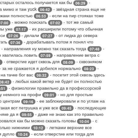
 старых осталось получается как бы
-
06:29
а мимо и там yuck
- звёздная страна еще не
06:42
ежаки полностью
- если на пир стояках тоже
06:53
- можно поискать
- тот же самый
07:00
07:02
 мы уже
- их расширили потому что обычная
07:17
оси
- делали
- от лидка до севера
07:26
07:27
тать
- дорабатывать потом я понял что
07:36
- направления ну можно так сказать тогда
-
07:48
о хватилась ловить
- направление ветра с
07:59
- отверстие идет сквозь для
- сквозняком
8
08:09
- за не сражается я добился нормально
-
08:23
на тачке бог вас
- посетит этой сквозь здесь
08:32
- любых какой ветер не будет он полностью
08:42
- физиологии правильно да в профессорской
:51
у немного на профи
- но для простым
09:01
по центрам
- ее заблокировали и по углам на
09:16
такая вот петрушка и уже все
- последующие
09:45
зняке да я
- даже не знаю как это правильно
09:55
ровался как бы можно сказать головы
- с
10:04
только нижними
- летками верхние все
10:12
и дупло
- если отверстие или тогда для
10:24