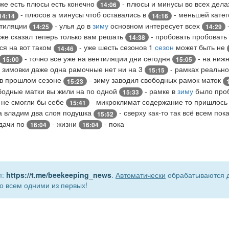
оже есть плюсы есть конечно
- плюсы и минусы во всех дела
14:06
- плюсов а минусы чтоб оставались в
- меньшей катег
14:14
14:16
нтиляции
- улья до в
зиму
основном интересует всех
14:25
14:29
оже сказал теперь только вам решать
- пробовать пробовать 
14:38
ся на вот таком
- уже шесть сезонов 1
сезон
может быть не
14:46
- точно все уже на вентиляции дни сегодня
- на нижн
15:00
15:05
 зимовки даже одна рамочные нет ни на 3
- рамках реально
15:15
я в прошлом сезоне
- зиму заводил свободных рамок маток
15:23
бодные матки вы жили на по одной
- рамке в
зиму
было проб
15:33
 не смогли бы себе
- микроклимат содержание то пришлос
15:41
а владим два слоя подушка
- сверху как-то так всё всем пок
15:52
удачи по
- жизни
- пока
16:04
16:04
m:
https://t.me/beekeeping_news
.
Автоматически
обрабатываются д
о всем одними из первых!