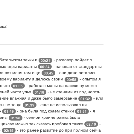
ика:
бительском тачки и
- разговор пойдет о
00:21
ные игры варианты
- начиная от стандартны
00:34
ми вот меня там еще
- они даже остались
00:45
своему варианту я делюсь своим
- опытом я
00:58
то что
- работаю маны на пасеке ну может
01:05
рхней части улья
- не стенами из под ноготь
01:18
ение влажная и даже было замерзание
- или
01:32
вы не то да
- еще не использовал ни
01:39
о
- она была под краем стенки
- я
01:49
01:51
тены
- сенной крайне рамка была
01:58
 циклах можно так сказать пробовал также
-
02:10
о
- это ранее развитие до при полном сейча
02:19