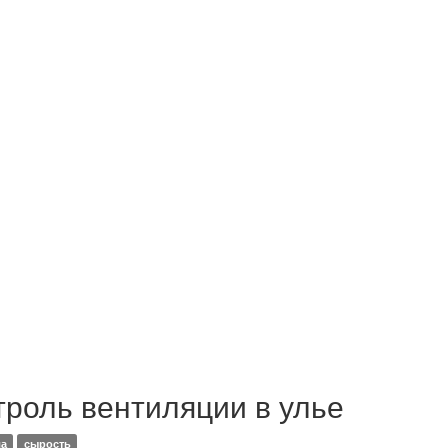
троль вентиляции в улье
ла
сырость