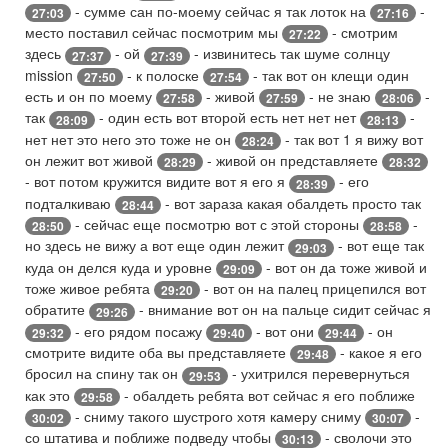
- сумме сан по-моему сейчас я так лоток на
-
27:03
27:16
место поставил сейчас посмотрим мы
- смотрим
27:22
здесь
- ой
- извинитесь так шуме солнцу
27:37
27:39
mission
- к полоске
- так вот он клещи один
27:50
27:54
есть и он по моему
- живой
- не знаю
-
27:58
27:59
28:06
так
- один есть вот второй есть нет нет нет
-
28:09
28:13
нет нет это него это тоже не он
- так вот 1 я вижу вот
28:24
он лежит вот живой
- живой он представляете
28:29
28:32
- вот потом кружится видите вот я его я
- его
28:39
подталкиваю
- вот зараза какая обалдеть просто так
28:44
- сейчас еще посмотрю вот с этой стороны
-
28:50
28:58
но здесь не вижу а вот еще один лежит
- вот еще так
29:03
куда он делся куда и уровне
- вот он да тоже живой и
29:09
тоже живое ребята
- вот он на палец прицепился вот
29:20
обратите
- внимание вот он на пальце сидит сейчас я
29:26
- его рядом посажу
- вот они
- он
29:32
29:40
29:44
смотрите видите оба вы представляете
- какое я его
29:48
бросил на спину так он
- ухитрился перевернуться
29:53
как это
- обалдеть ребята вот сейчас я его поближе
29:58
- сниму такого шустрого хотя камеру сниму
-
30:02
30:07
со штатива и поближе подведу чтобы
- сволочи это
30:13