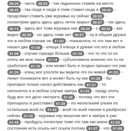
- часть
- так ладненько ставим на место
39:20
39:34
- так сюда я сюда я тоже ставил сюда я
-
39:45
39:50
продолжал ставить уже муравьи ну сейчас
-
39:53
посмотрим здесь здесь здесь леток закрыт
- так здесь
39:57
- здесь вот тоже муравьи нко
- с
- как
40:13
40:20
40:24
видно
- но здесь тоже нет
- ну в общем друзья
40:29
40:57
это в любом случае не
- показатель то что там вот я
41:02
нашел два
- клеща 3 клеща я думаю что его в любом
41:06
- случае гораздо больше
- что то что то но
41:09
41:10
опять же мое такое
- субъективное мнение что то не
41:14
сработало
- или может быть я поздно пришел что уже
41:16
- клещ мог уползти вы видели что он живой
-
41:20
41:23
лежит понимаете вот а может быть ну как
- бы
41:28
препарат только начал действовать как
- то
41:31
непонятно я в любом случае завтра
- приду опять
41:33
буду все это дело смотреть
- потому что вот эти
41:36
препараты я расставил
- по нескольким ульем по
41:39
остальным всей по
- всей по всей пасеки я разбросал
41:42
сейчас
- муравьи нку мешочки вот и завтра я уже
41:45
- пройдусь посмотрю тоже что там как какое
-
41:49
41:53
состояние есть осыпь нет осыпи потому
- что
41:57
41:58