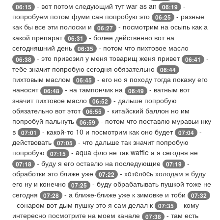
- вот потом следующий тут war as an
-
06:15
06:19
попробуем потом фуми сан попробую это
- разные
06:25
как бы все эти полоски и
- посмотрим на осыпь как а
06:27
какой препарат
- более действенно вот на
06:31
сегодняшний день
- потом что пихтовое масло
06:35
- это привозил у меня товарищ женя привет
-
06:38
06:41
тебе значит попробую сегодня обязательно
-
06:44
пихтовым маслом
- его но я походу тогда покажу его
06:45
наносят
- на тампончик на
- ватным вот
06:48
06:49
значит пихтовое масло
- дальше попробую
06:52
обязательно вот этот
- китайский баллон но им
06:55
попробуй пальнуть
- потом что поставлю муравьи нку
06:59
в
- какой-то 10 и посмотрим как оно будет
-
07:01
07:04
действовать
- что дальше так значит попробую
07:05
попробую
- aqua фло не так waffle а я сегодня не
07:15
- буду я его оставлю на последующие
-
07:18
07:19
обработки это ближе уже
- хoтeлocь холодам я буду
07:22
его ну и конечно
- буду обрабатывать пушкой тоже не
07:25
сегодня
- а ближе-ближе уже к зимовке и тоби
07:28
07:32
- сонаром вот дым пушку это я сам делал к
- кому
07:35
интересно посмотрите на моем канале
- там есть
07:38