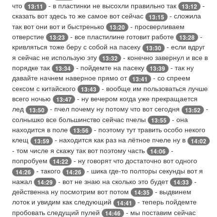
что
- в пластинки не высохли правильно так
-
13:11
13:12
сказать вот здесь то же самое вот сейчас
- сложила
13:15
так вот они вот и быстренько
- просверливаем
13:20
отверстие
- все пластилине готовит работе
-
13:23
13:28
кривляться тоже беру с собой на пасеку
- если вдруг
13:30
я сейчас не использую эту
- конечно завернул и все в
13:32
порядке так
- пойдемте на пасеку
- так ну
13:34
13:39
давайте начнем наверное прямо от
- со спреем
13:41
сексом с китайского
- вообще им пользоваться лучше
13:43
всего ночью
- ну вечером когда уже прекращается
13:47
лед
- пчел почему ну потому что вот сегодня
-
13:50
13:52
солнышко все большинство сейчас пчелы
- она
13:55
находится в поле
- поэтому тут травить особо некого
13:56
клещ
- находится как раз на лётное пчеле ну в
13:59
14:02
- том числе я скажу так вот поэтому часть
-
14:06
попробуем
- ну говорят что достаточно вот одного
14:22
- такого
- шика где-то полторы секунды вот я
14:26
14:26
нажал
- вот не знаю на сколько это будет
-
14:29
14:33
действенна ну посмотрим вот потом
- выдвинем
14:35
лоток и увидим как следующий
- теперь пойдемте
14:41
пробовать следущий пулей
- мы поставим сейчас
14:46