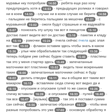
муравьи нку попробуем
- ребята еще раз хочу
14:50
предупредить хотя в
- предыдущих роликах я говорил
14:53
ни в коем
- случае ни в коем случае не берите
14:55
14:58
- пальцами не беритесь пальцами за мешочки
- с
15:01
муравьиной
- ожоги будут страшные и не вздумайте
15:02
- понюхать эту штуку так вот я пинцетом
-
15:07
15:10
достаю пакет видите вот он достаю
- пакетик и кладу
15:16
на
- рамочки
- пчела сейчас
пчела
щас злая
15:19
15:24
вот так
- флакон оставим здесь чтобы знать в каком
15:32
- ульи чем обрабатывали так следующий
-
15:36
15:38
теперь пойдем уже сейчас будем ставить
- пластины
15:40
так это у меня стартер здесь
- запечатанные
15:49
маточники вот пластинки
- видеть тени мокренькие
15:52
такие
- запечатанные маточники сейчас я буду
16:00
- делать отводки
- мы в общем вот таким вот
16:02
16:11
макаром
- вставляем сюда спичку вот видно да и
16:15
- опускаем и опускаем гулей то же самое
-
16:19
16:26
спичку вставили
- и опускаем
- пулей
-
16:28
16:33
16:40
так все
- [музыка]
- так это я поставил сумме
16:47
16:50
сан сейчас
- запечатаю образная
- чтобы мне
16:56
16:57
разные попробовать это уже
- основную обработку я
17:02