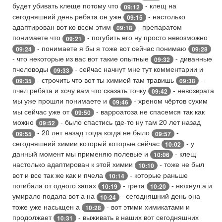
будет убивать клеще потому что
- клещ на
09:12
сегодняшний день ребята он уже
- настолько
09:15
адаптирован вот ко всем этим
- препаратом
09:18
понимаете что
- погубить его ну просто невозможно
09:21
- понимаете я бы я тоже вот сейчас понимаю
09:24
09:28
- что некоторые из вас вот такие опытные
- диванные
09:32
пчеловоды
- сейчас начнут мне тут комментарии и
09:33
- строчить что вот ты химией там травишь
-
09:35
09:38
пчел ребята и хочу вам что сказать точку
- невозврата
09:42
мы уже прошли понимаете и
- хреном чёртов сухим
09:46
мы сейчас уже от
- варроатоза не спасемся так как
09:50
можно
- было спастись где-то ну там 20 лет назад
09:52
- 20 лет назад тогда когда не было
-
09:55
09:57
сегодняшний химии который которые сейчас
- у
10:02
данный момент мы применяю полевые и
- клещ
10:06
настолько адаптирован к этой химии
- тоже не был
10:10
вот и все так же как и пчела
- которые раньше
10:14
погибала от одного запах
- грета
- нюхнул а и
10:19
10:20
умирало подала вот а на
- сегодняшний день она
10:24
тоже уже насыщен а
- вот этими химикатами и
10:28
продолжает
- выживать в наших вот сегодняшних
10:31