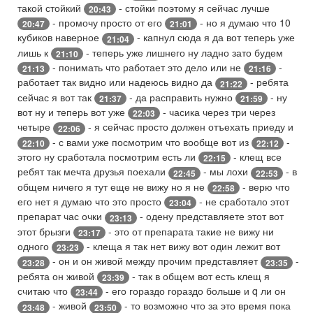
такой стойкий
- стойки поэтому я сейчас лучше
20:43
- промочу просто от его
- но я думаю что 10
20:47
21:01
кубиков наверное
- капнул сюда я да вот теперь уже
21:04
лишь к
- теперь уже лишнего ну ладно зато будем
21:10
- понимать что работает это дело или не
-
21:13
21:16
работает так видно или надеюсь видно да
- ребята
21:22
сейчас я вот так
- да расправить нужно
- ну
21:37
21:59
вот ну и теперь вот уже
- часика через три через
22:03
четыре
- я сейчас просто должен отъехать приеду и
22:06
- с вами уже посмотрим что вообще вот из
-
22:10
22:12
этого ну сработала посмотрим есть ли
- клещ все
22:15
ребят так мечта друзья поехали
- мы лохи
- в
22:45
22:53
общем ничего я тут еще не вижу но я не
- верю что
22:58
его нет я думаю что это просто
- не сработало этот
23:04
препарат час очки
- одену представляете этот вот
23:13
этот брызги
- это от препарата такие не вижу ни
23:17
одного
- клеща я так нет вижу вот один лежит вот
23:23
- он и он живой между прочим представляет
-
23:28
23:35
ребята он живой
- так в общем вот есть клещ я
23:39
считаю что
- его гораздо гораздо больше и q ли он
23:44
- живой
- то возможно что за это время пока
23:48
23:50