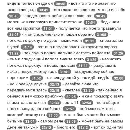
видеть так вот он где он
- вот кто кто не знает что
30:38
такое клещ кто
- его глаза не видел вот что он из себя
30:41
- представляет ребятки вот такая вот
-
30:45
30:49
маленькая сволочуга приносит столько
- беды нам
30:54
вот нам кружится
- получается что моего траванули
31:01
- и он спокойненько я пошел обратно
-
31:05
31:08
полежал отдохну по дурил немножко и
- снова залез
31:12
в улей
- вот она представляет их кружится зараза
31:14
- так ладно пошли дальше смотреть пойдемте
31:22
31:26
- она и следующий пополз видите всего
- немножко
31:29
полежал отдохнул и пошел дальше
- разгуливать
31:34
искать новую жертву так к
- следующему сейчас
31:41
переходим
- так следующий у нас идёт вид for
31:52
32:00
- но к одежде друзья
- давайте сюда что
32:13
передвинемся здесь
- светлее
- так сейчас я
32:18
32:20
сейчас я немножко приближу
- и сам посмотрю взять
32:25
внимательно так вот
- есть 11
- но в общем
32:33
32:54
пока я вижу одного сейчас я
- поближе вам тоже
32:57
камерой покажу вот
- может быть может быть может
33:00
быть на
- самом деле
- может быть на самом
33:04
33:09
деле не так уж и
- много его
- вот он один так
33:12
33:13