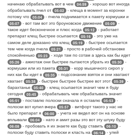
начинаю обрабатывать вот в чем
- хорошо вот иногда
04:59
обрабатывать пчел от
- клеща в момент за коронки
05:02
потому что
- пчела поднимается к пакету кормушки и
05:04
- вот там вот это броуновское движение
-
05:07
05:09
такое идет бесконечное и плюс когда
- работает
05:12
препарат клещ быстрее осыпается
- это уже на
05:16
самом деле доказано что клещ
- быстрее осыпается
05:19
тем чем когда пчела
- просто в рабочей обстановке
05:21
спокойненько
- ходе там по сотам а здесь как бы идет
05:23
- ажиотаж они быстрее пытаются убрать из
-
05:26
05:30
кормушки или из пакета
- корр мышечного сироп у
05:31
них как бы идет в
- подсознание взяток и они хватают
05:35
хватает
- быстрее быстрее быстрее вот этот
-
05:38
05:39
барахтанье
- клещ осыпается значит чем я буду
05:40
сегодня
- обрабатывать чем обрабатывать значит
05:45
- поставлю полоски сначала я оставлю
-
05:51
05:53
полоски вот купил вчера
- витфорт такого у нас не
05:57
было препарат я
- учета не видел вот он на основе
06:00
вплывали
- нато и амит разы это вот эту штуку буду
06:04
- пробовать я их знаете как буду ставить
-
06:08
06:10
полоски буду ставить полоски и класть на
- улей
06:14