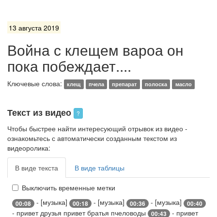
13 августа 2019
Война с клещем вароа он
пока побеждает....
Ключевые слова:
клещ
пчела
препарат
полоска
масло
Текст из видео
?
Чтобы быстрее найти интересующий отрывок из видео -
ознакомьтесь с автоматически созданным текстом из
видеоролика:
В виде текста
В виде таблицы
Выключить временные метки
- [музыка]
- [музыка]
- [музыка]
00:08
00:18
00:36
00:40
- привет друзья привет братья пчеловоды
- привет
00:43