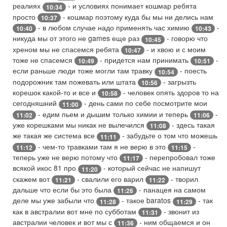
реалиях
- и условиях понимает кошмар ребята
10:34
просто
- кошмар поэтому куда бы мы ни делись нам
10:37
- в любом случае надо применять час химию
-
10:40
10:43
никуда мы от этого не games еще раз
- говорю что
10:45
хреном мы не спасемся ребята
- и хвою и с моим
10:47
тоже не спасемся
- придется нам принимать
-
10:49
10:51
если раньше люди тоже могли там травку
- поесть
10:54
подорожник там пожевать или штата
- загрызть
10:56
корешок какой-то и все и
- человек опять здоров то на
10:58
сегодняшний
- день сами по себе посмотрите мои
11:00
- едим пьем и дышим только химии и теперь
-
11:02
11:06
уже корешками мы никак не вылечился
- здесь такая
11:08
же такая же система все
- забудьте о том что можешь
11:11
- чем-то травками там я не верю в это
-
11:12
11:15
теперь уже не верю потому что
- перепробовал тоже
11:17
всякой икос 81 про
- который сейчас не напишут
11:20
скажем вот
- свалили его варил
- творил
11:21
11:22
дальше что если бы это была
- панацея на самом
11:26
деле мы уже забыли что
- такое baratos
- так
11:28
11:29
как в австралии вот мне по субботам
- звонит из
11:31
австралии человек и вот мы с
- ним общаемся и он
11:36