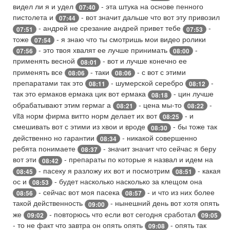
видел ли я и удел
- эта штука на основе пенного
07:40
пистолета и
- вот значит дальше что вот эту привозил
07:44
- андрей не срезание андрей привет тебе
-
07:51
07:53
тоже
- я знаю что ты смотришь мои видео ролики
07:54
- это твоя хвалят ее лучше принимать
-
07:56
08:00
применять весной
- вот и лучше конечно ее
08:01
применять все
- таки
- с вот с этими
08:06
08:06
препаратами так это
- шумерской серебро
-
08:11
08:12
так это ермаков ермака цик вот ермака
- цин лучше
08:18
обрабатывают этим гермаг а
- цена мы-то
-
08:21
08:22
vita норм фирма витто норм делает их вот
- и
08:25
смешивать вот с этими из хвои и вроде
- бы тоже так
08:30
действенно но гарантии
- никакой совершенно
08:34
ребята понимаете
- значит значит что сейчас я беру
08:37
вот эти
- препараты по которые я назвал и идем на
08:42
- пасеку я разложу их вот и посмотрим
- какая
08:45
08:51
ос и
- будет насколько насколько за клещом она
08:53
- сейчас вот моя пасека
- и что из них более
08:56
08:57
такой действенность
- нынешний день вот хотя опять
09:00
же
- повторюсь что если вот сегодня сработал
09:02
09:05
- то не факт что завтра он опять опять
- опять так
09:08