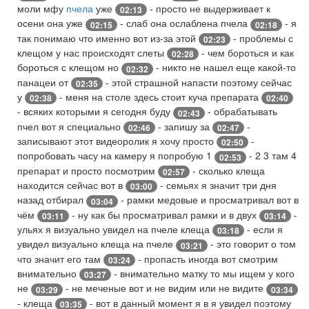
моли мфу
пчела
уже
- просто не выдерживает к
02:13
осени она уже
- слаб она ослаблена пчела
- я
02:15
02:18
так понимаю что именно вот из-за этой
- проблемы с
02:23
клещом у нас происходят слеты
- чем бороться и как
02:28
бороться с клещом но
- никто не нашел еще какой-то
02:32
панацеи от
- этой страшной напасти поэтому сейчас
02:35
у
- меня на столе здесь стоит куча препарата
02:38
02:40
- всяких которыми я сегодня буду
- обрабатывать
02:43
пчел вот я специально
- запишу за
-
02:46
02:47
записывают этот видеоролик я хочу просто
-
02:50
попробовать часу на камеру я попробую 1
- 2 3 там 4
02:53
препарат и просто посмотрим
- сколько клеща
02:57
находится сейчас вот в
- семьях я значит три дня
03:00
назад отбирал
- рамки медовые и просматривал вот в
03:04
чём
- ну как бы просматривал рамки и в двух
-
03:11
03:14
ульях я визуально увидел на пчеле клеща
- если я
03:18
увидел визуально клеща на пчеле
- это говорит о том
03:21
что значит его там
- пропасть иногда вот смотрим
03:24
внимательно
- внимательно матку то мы ищем у кого
03:27
не
- не меченые вот и не видим или не видите
03:29
03:34
- клеща
- вот в данный момент я в я увидел поэтому
03:35