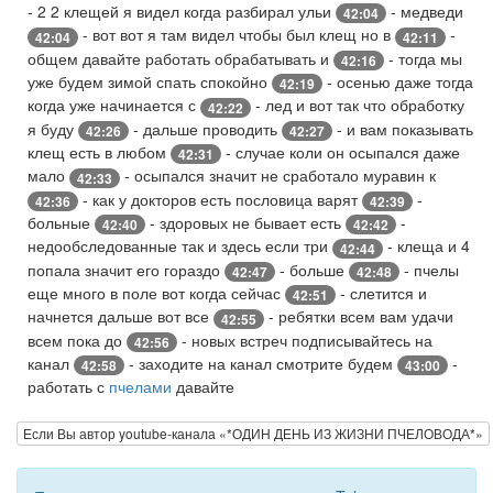
- 2 2 клещей я видел когда разбирал ульи
- медведи
42:04
- вот вот я там видел чтобы был клещ но в
-
42:04
42:11
общем давайте работать обрабатывать и
- тогда мы
42:16
уже будем зимой спать спокойно
- осенью даже тогда
42:19
когда уже начинается с
- лед и вот так что обработку
42:22
я буду
- дальше проводить
- и вам показывать
42:26
42:27
клещ есть в любом
- случае коли он осыпался даже
42:31
мало
- осыпался значит не сработало муравин к
42:33
- как у докторов есть пословица варят
-
42:36
42:39
больные
- здоровых не бывает есть
-
42:40
42:42
недообследованные так и здесь если три
- клеща и 4
42:44
попала значит его гораздо
- больше
- пчелы
42:47
42:48
еще много в поле вот когда сейчас
- слетится и
42:51
начнется дальше вот все
- ребятки всем вам удачи
42:55
всем пока до
- новых встреч подписывайтесь на
42:56
канал
- заходите на канал смотрите будем
-
42:58
43:00
работать с
пчелами
давайте
Если Вы автор youtube-канала «*ОДИН ДЕНЬ ИЗ ЖИЗНИ ПЧЕЛОВОДА*»