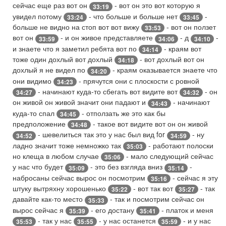
сейчас еще раз вот он
- вот он это вот которую я
33:19
увидел потому
- что больше и больше нет
-
33:24
33:45
больше не видно на стоп вот вот вижу
- вот он ползет
33:53
вот он
- и он живое представляете
- д
-
33:59
34:06
34:10
и знаете что я заметил ребята вот по
- краям вот
34:14
тоже один дохлый вот дохлый
- вот дохлый вот он
34:18
дохлый я не видел по
- краям оказывается знаете что
34:20
они видимо
- прячутся они с плоскости с ровной
34:23
- начинают куда-то сбегать вот видите вот
- он
34:27
34:32
он живой он живой значит они падают и
- начинают
34:43
куда-то спал
- отползать же это как бы
34:45
предположение
- такое вот видите вот он он живой
34:48
- шевелиться так это у нас был вид for
- ну
34:52
34:59
ладно значит тоже немножко так
- работают полоски
35:03
но клеща в любом случае
- мало следующий сейчас
35:06
у нас что будет
- это без взгляда вниз
-
35:09
35:14
набросаны сейчас вырос он посмотрим
- сейчас я эту
35:16
штуку вытряхну хорошенько
- вот так вот
- так
35:22
35:27
давайте как-то место
- так и посмотрим сейчас он
35:33
вырос сейчас я
- его достану
- платок и меня
35:39
35:41
- так у нас
- у нас останется
- и у нас
35:53
35:55
35:59