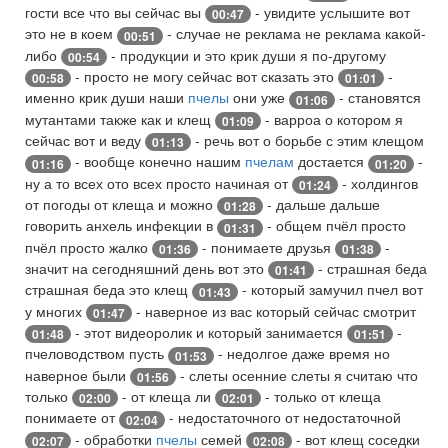
гости все что вы сейчас вы
- увидите услышите вот
00:47
это не в коем
- случае не реклама не реклама какой-
00:51
либо
- продукции и это крик души я по-другому
00:54
- просто не могу сейчас вот сказать это
-
00:58
01:01
именно крик души наши
пчелы
они уже
- становятся
01:06
мутантами также как и клещ
- варроа о котором я
01:09
сейчас вот и веду
- речь вот о борьбе с этим клещом
01:13
- вообще конечно нашим
пчелам
достается
-
01:16
01:20
ну а то всех ото всех просто начиная от
- холдингов
01:24
от погоды от клеща и можно
- дальше дальше
01:28
говорить анхель инфекции в
- общем пчёл просто
01:31
пчёл просто жалко
- понимаете друзья
-
01:36
01:38
значит на сегодняшний день вот это
- страшная беда
01:41
страшная беда это клещ
- который замучил пчел вот
01:43
у многих
- наверное из вас который сейчас смотрит
01:47
- этот видеоролик и который занимается
-
01:48
01:51
пчеловодством пусть
- недолгое даже время но
01:53
наверное были
- слеты осенние слеты я считаю что
01:56
только
- от клеща ли
- только от клеща
02:00
02:01
понимаете от
- недостаточного от недостаточной
02:04
- обработки
пчелы
семей
- вот клещ соседки
02:07
02:08