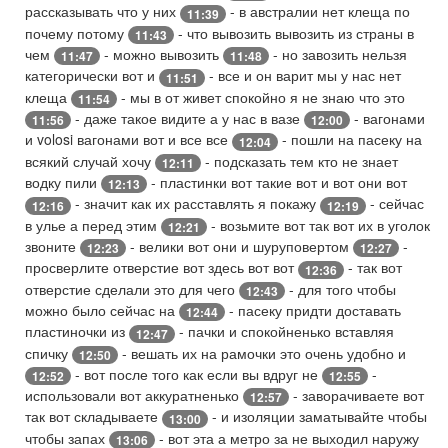
рассказывать что у них
- в австралии нет клеща по
11:39
почему потому
- что вывозить вывозить из страны в
11:43
чем
- можно вывозить
- но завозить нельзя
11:47
11:48
категорически вот и
- все и он варит мы у нас нет
11:51
клеща
- мы в от живет спокойно я не знаю что это
11:54
- даже такое видите а у нас в вазе
- вагонами
11:56
12:00
и volosi вагонами вот и все все
- пошли на пасеку на
12:04
всякий случай хочу
- подсказать тем кто не знает
12:11
водку пили
- пластинки вот такие вот и вот они вот
12:13
- значит как их расставлять я покажу
- сейчас
12:16
12:19
в улье а перед этим
- возьмите вот так вот их в уголок
12:21
звоните
- велики вот они и шуруповертом
-
12:23
12:27
просверлите отверстие вот здесь вот вот
- так вот
12:36
отверстие сделали это для чего
- для того чтобы
12:43
можно было сейчас на
- пасеку придти доставать
12:44
пластиночки из
- пачки и спокойненько вставляя
12:47
спичку
- вешать их на рамочки это очень удобно и
12:50
- вот после того как если вы вдруг не
-
12:52
12:55
использовали вот аккуратненько
- заворачиваете вот
12:57
так вот складываете
- и изоляции заматывайте чтобы
13:00
чтобы запах
- вот эта а метро за не выходил наружу
13:06