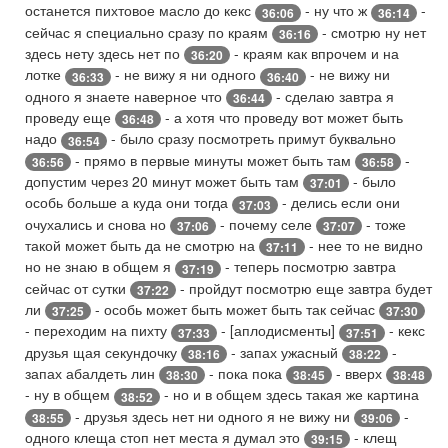
останется пихтовое масло до кекс
- ну что ж
-
36:06
36:14
сейчас я специально сразу по краям
- смотрю ну нет
36:16
здесь нету здесь нет по
- краям как впрочем и на
36:20
лотке
- не вижу я ни одного
- не вижу ни
36:33
36:40
одного я знаете наверное что
- сделаю завтра я
36:44
проведу еще
- а хотя что проведу вот может быть
36:48
надо
- было сразу посмотреть примут буквально
36:54
- прямо в первые минуты может быть там
-
36:56
36:58
допустим через 20 минут может быть там
- было
37:01
особь больше а куда они тогда
- делись если они
37:03
очухались и снова но
- почему селе
- тоже
37:06
37:07
такой может быть да не смотрю на
- нее то не видно
37:11
но не знаю в общем я
- теперь посмотрю завтра
37:19
сейчас от сутки
- пройдут посмотрю еще завтра будет
37:22
ли
- особь может быть может быть так сейчас
37:25
37:30
- переходим на пихту
- [аплодисменты]
- кекс
37:33
37:51
друзья щая секундочку
- запах ужасный
-
38:16
38:22
запах абалдеть лин
- пока пока
- вверх
38:30
38:45
38:48
- ну в общем
- но и в общем здесь такая же картина
38:52
- друзья здесь нет ни одного я не вижу ни
-
38:55
39:06
одного клеща стоп нет места я думал это
- клещ
39:15