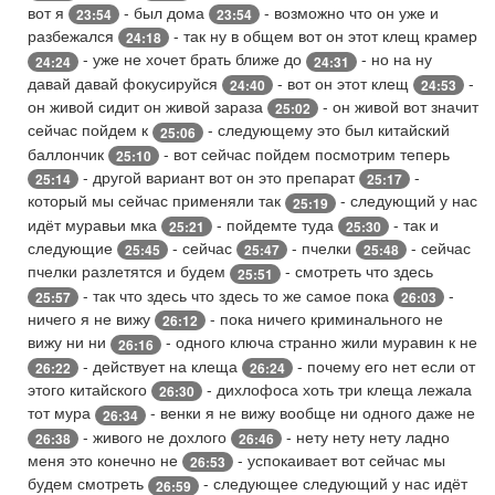
вот я
- был дома
- возможно что он уже и
23:54
23:54
разбежался
- так ну в общем вот он этот клещ крамер
24:18
- уже не хочет брать ближе до
- но на ну
24:24
24:31
давай давай фокусируйся
- вот он этот клещ
-
24:40
24:53
он живой сидит он живой зараза
- он живой вот значит
25:02
сейчас пойдем к
- следующему это был китайский
25:06
баллончик
- вот сейчас пойдем посмотрим теперь
25:10
- другой вариант вот он это препарат
-
25:14
25:17
который мы сейчас применяли так
- следующий у нас
25:19
идёт муравьи мка
- пойдемте туда
- так и
25:21
25:30
следующие
- сейчас
- пчелки
- сейчас
25:45
25:47
25:48
пчелки разлетятся и будем
- смотреть что здесь
25:51
- так что здесь что здесь то же самое пока
-
25:57
26:03
ничего я не вижу
- пока ничего криминального не
26:12
вижу ни ни
- одного ключа странно жили муравин к не
26:16
- действует на клеща
- почему его нет если от
26:22
26:24
этого китайского
- дихлофоса хоть три клеща лежала
26:30
тот мура
- венки я не вижу вообще ни одного даже не
26:34
- живого не дохлого
- нету нету нету ладно
26:38
26:46
меня это конечно не
- успокаивает вот сейчас мы
26:53
будем смотреть
- следующее следующий у нас идёт
26:59