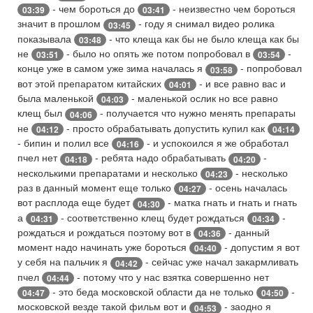
- чем бороться до
- неизвестно чем бороться
03:39
03:41
значит в прошлом
- году я снимал видео ролика
03:45
показывала
- что клеща как бы не было клеща как бы
03:48
не
- было но опять же потом попробовал в
-
03:51
03:54
конце уже в самом уже зима началась я
- попробовал
03:58
вот этой препаратом китайских
- и все равно вас и
04:01
была маленькой
- маленькой ослик но все равно
04:03
клещ был
- получается что нужно менять препараты
04:06
не
- просто обрабатывать допустить купил как
04:12
04:14
- бипин и полил все
- и успокоился я же обработал
04:16
пчел нет
- ребята надо обрабатывать
-
04:18
04:20
несколькими препаратами и несколько
- несколько
04:23
раз в данный момент еще только
- осень началась
04:27
вот расплода еще будет
- матка гнать и гнать и гнать
04:30
а
- соответственно клещ будет рождаться
-
04:31
04:34
рождаться и рождаться поэтому вот в
- данный
04:36
момент надо начинать уже бороться
- допустим я вот
04:40
у себя на пальчик я
- сейчас уже начал закармливать
04:42
пчел
- потому что у нас взятка совершенно нет
04:44
- это беда московской области да не только
-
04:47
04:50
московской везде такой фильм вот и
- заодно я
04:53