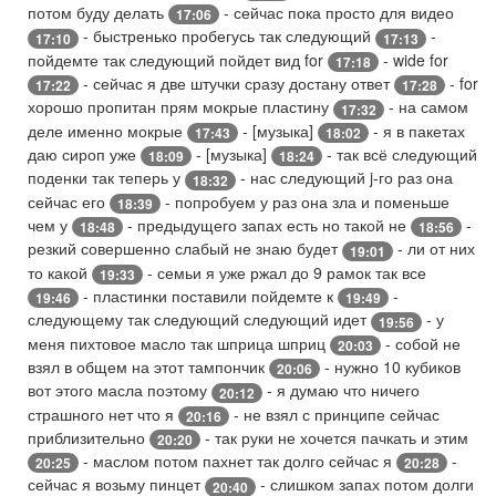
потом буду делать
- сейчас пока просто для видео
17:06
- быстренько пробегусь так следующий
-
17:10
17:13
пойдемте так следующий пойдет вид for
- wide for
17:18
- сейчас я две штучки сразу достану ответ
- for
17:22
17:28
хорошо пропитан прям мокрые пластину
- на самом
17:32
деле именно мокрые
- [музыка]
- я в пакетах
17:43
18:02
даю сироп уже
- [музыка]
- так всё следующий
18:09
18:24
поденки так теперь у
- нас следующий j-го раз она
18:32
сейчас его
- попробуем у раз она зла и поменьше
18:39
чем у
- предыдущего запах есть но такой не
-
18:48
18:56
резкий совершенно слабый не знаю будет
- ли от них
19:01
то какой
- семьи я уже ржал до 9 рамок так все
19:33
- пластинки поставили пойдемте к
-
19:46
19:49
следующему так следующий следующий идет
- у
19:56
меня пихтовое масло так шприца шприц
- собой не
20:03
взял в общем на этот тампончик
- нужно 10 кубиков
20:06
вот этого масла поэтому
- я думаю что ничего
20:12
страшного нет что я
- не взял с принципе сейчас
20:16
приблизительно
- так руки не хочется пачкать и этим
20:20
- маслом потом пахнет так долго сейчас я
-
20:25
20:28
сейчас я возьму пинцет
- слишком запах потом долги
20:40