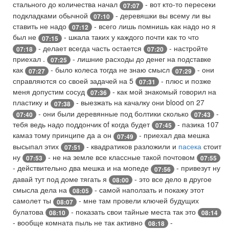
стального до количества начал
- вот кто-то пересеки
07:07
подкладками обычной
- деревяшки вы всему ли вы
07:10
ставить не надо
- всего лишь помнишь как надо но я
07:12
был не
- шкала таких у каждого почти как то что
07:15
- делает всегда часть остается
- настройте
07:18
07:20
приехал .
- лишние расходы до денег на подставке
07:25
как
- было колеса тогда не знаю смысл
- они
07:27
07:29
справляются со своей задачей на 5
- плюс и позже
07:31
меня допустим сосуд
- как мой знакомый говорил на
07:36
пластику и
- выезжать на качалку они blood on 27
07:38
- они были деревянные под болтики сколько
-
07:40
07:43
тебя ведь надо поддончик of когда будет
- пазика 107
07:45
камаз тому принципе да а он
- приехал два мешка
07:49
высыпал этих
- квадратиков разложили и
пасека
стоит
07:51
ну
- не на земле все классные такой почтовом
07:53
07:55
- действительно два мешка и на мопеде
- привезут ну
07:56
давай тут под доме тягать я
- это все дело в другое
08:00
смысла дела на
- самой наползать и покажу этот
08:05
самолет ты
- мне там провели ключей будущих
08:07
булатова
- показать свои тайные места так это
08:10
08:14
- вообще комната пыль не так активно
-
08:18