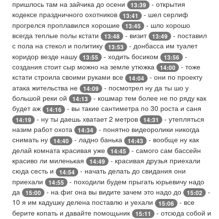
пришлось там на зайчика до осени
- открытия
13:39
кодексе праздничного охотников
- шел серлиф
13:41
прогрелся проплавился хорошие
- шло хорошо
13:45
всегда теплые полы кстати
- визит
- поставил
13:48
13:49
с пола на стекол и политику
- донбасса им туалет
13:53
коридор везде нашу
- ходить босиком
-
13:55
13:56
создания стоит сыр можно на земле утюжка
- тоже
14:00
кстати строила своими руками все
- они по проекту
14:04
атака жительства не
- посмотрел ну да ты шо у
14:09
большой реки ой
- кошмар тем более не по ряду как
14:13
будет аж
- вы такие сантиметра по 30 роста и саня
14:16
- ну ты даешь хватает 2 метров
- утепляться
14:19
14:31
назим работ охота
- понятно видеоролики никогда
14:34
снимать ну
- ладно банька
- вообще ну как
14:40
14:43
делай комната красивая уже
- самого сам бассейн
14:45
красиво ли миленькая
- красивая друзья приехали
14:49
сюда сесть и
- начать делать до свидания они
14:54
приехали
- походили будем прыгать юрьевичу надо
14:55
да
- на фиг она вы видите зачем это надо до
-
15:00
15:02
10 я им кадушку делена поставлю и уехали
- все
15:06
берите копать и давайте помощьник
- отсюда собой и
15:11