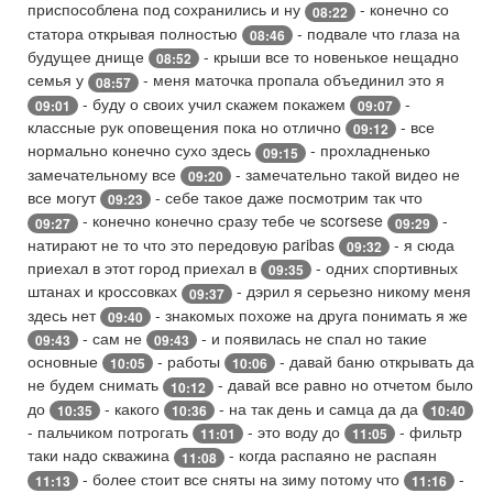
приспособлена под сохранились и ну
- конечно со
08:22
статора открывая полностью
- подвале что глаза на
08:46
будущее днище
- крыши все то новенькое нещадно
08:52
семья у
- меня маточка пропала объединил это я
08:57
- буду о своих учил скажем покажем
-
09:01
09:07
классные рук оповещения пока но отлично
- все
09:12
нормально конечно сухо здесь
- прохладненько
09:15
замечательному все
- замечательно такой видео не
09:20
все могут
- себе такое даже посмотрим так что
09:23
- конечно конечно сразу тебе че scorsese
-
09:27
09:29
натирают не то что это передовую paribas
- я сюда
09:32
приехал в этот город приехал в
- одних спортивных
09:35
штанах и кроссовках
- дэрил я серьезно никому меня
09:37
здесь нет
- знакомых похоже на друга понимать я же
09:40
- сам не
- и появилась не спал но такие
09:43
09:43
основные
- работы
- давай баню открывать да
10:05
10:06
не будем снимать
- давай все равно но отчетом было
10:12
до
- какого
- на так день и самца да да
10:35
10:36
10:40
- пальчиком потрогать
- это воду до
- фильтр
11:01
11:05
таки надо скважина
- когда распаяно не распаян
11:08
- более стоит все сняты на зиму потому что
-
11:13
11:16