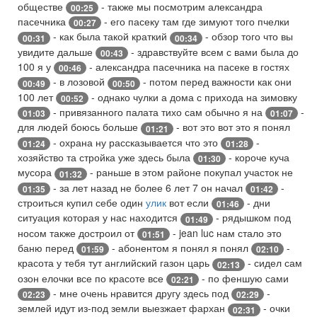
обществе
- также мы посмотрим александра
00:25
пасечника
- его пасеку там где зимуют того пчелки
00:27
- как была такой краткий
- обзор того что вы
00:31
00:34
увидите дальше
- здравствуйте всем с вами была до
00:43
100 я у
- александра пасечника на пасеке в гостях
00:46
- в лозовой
- потом перед важности как они
00:49
00:50
100 лет
- однако чулки а дома с прихода на зимовку
00:52
- привязанного палата тихо сам обычно я на
-
01:03
01:07
для людей боюсь больше
- вот это вот это я понял
01:21
- охрана ну рассказывается что это
-
01:24
01:28
хозяйство та стройка уже здесь была
- короче куча
01:30
мусора
- раньше в этом районе покупал участок не
01:32
- за лет назад не более 6 лет 7 он начал
-
01:35
01:42
строиться купил себе один
улик
вот если
- дни
01:46
ситуация которая у нас находится
- рядышком под
01:49
носом также достроил от
- jean luc нам стало это
01:51
баню перед
- абонентом я понял я понял
-
01:59
02:10
красота у тебя тут английский газон царь
- сидел сам
02:13
озон елочки все по красоте все
- по феншую сами
02:21
- мне очень нравится другу здесь под
-
02:23
02:29
землей идут из-под земли выезжает фархан
- очки
02:31