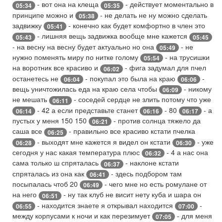
- вот она на клеща
- действует моментально в
05:34
05:35
принципе можно и
- не делать не ну можно сделать
05:38
задвижку
- конечно как будет комфортно в член это
05:41
- лишняя вещь задвижка вообще мне кажется
05:43
05:45
- на весну на весну будет актуально но она
- не
05:49
нужно поменять миру по нитке голому
- на трусишки
05:54
на воротник все красиво и
- фига задумал для пчел
06:02
останетесь не
- покупал это была на краю
-
06:04
06:06
вещь уничтожилась еда на краю села чтобы
- никому
06:09
не мешать
- соседей сердце не злить потому что уже
06:11
- 42 а если представьте станет
- 80
- а
06:14
06:16
06:17
пустых у меня 150 150
- против солнца тяжело да
06:21
саша все
- правильно все красиво кстати пчелка
06:25
- выходят мне кажется я видел он кстати
- уже
06:28
06:30
сегодня у нас какая температура плюс
- 4 а нас она
06:32
сама только ш спряталась
- наклоне кстати
06:37
спряталась из она как
- здесь подбором там
06:41
посыпалась чтоб 20
- чего мне но есть ромулане от
06:49
на него
- ну так клуб не висит нету куба и шара он
06:51
- находится знаете я открывал находится
-
06:55
07:00
между корпусами к ночи и как перезимует
- для меня
07:05