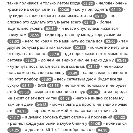
такие поливают и только летом когда
- человек очень
02:33
красиво на сетуя сети ты
- могу приподнять
-
02:39
02:40
ну видишь также ничего не записываете ли
- не
02:43
сложно это сделать это узнаете всего
- более
02:48
тщательно укрыть
- и вовсе опустилась ниже вся
02:52
внизу там
- сидит круговая ну между корпусами из
02:55
- него по краям то наши чуть до села вся
- там
03:02
03:06
другие бонусы расти как таковой
- конкретно нету она
03:11
оттянула . ты понял
- где перекрывает этот момент на
03:18
сеточка
- до чем не видно пчел не видно да ну
03:39
03:43
- чуть-чуть посыпался есть под мальчик
- немножко
03:47
есть самое главное знаешь у
- саши самое главное то
03:49
что этот подбор
- весь сетчатым дном будет всегда
03:53
сухую
- tivoli
- непонятно понимаю и не будет
03:54
03:55
этой
- сырости плесени со шнур
- этих города
03:58
04:06
не висят от эти вот ну так
- чего не видно совсем ну
04:08
там они дали
- может быть да просто не видно ночью
04:12
это
- первое мое зимой когда сетки но отличный
04:15
- я думаю золовка будет отличный последний
04:17
04:22
- раз чел когда уже были в клубе бипин у
- поливался
04:25
- а до этого sti 1 х 1 сентября начало
-
04:25
04:30