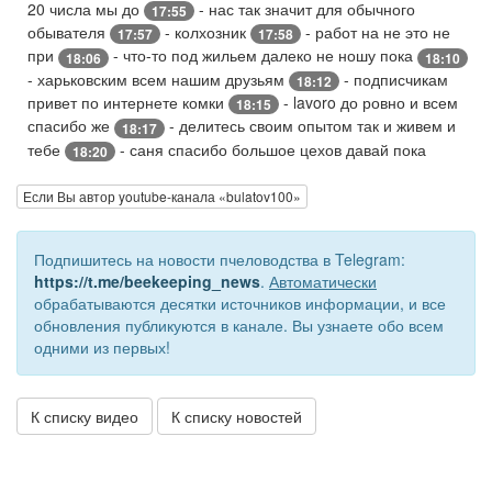
20 числа мы до
- нас так значит для обычного
17:55
обывателя
- колхозник
- работ на не это не
17:57
17:58
при
- что-то под жильем далеко не ношу пока
18:06
18:10
- харьковским всем нашим друзьям
- подписчикам
18:12
привет по интернете комки
- lavoro до ровно и всем
18:15
спасибо же
- делитесь своим опытом так и живем и
18:17
тебе
- саня спасибо большое цехов давай пока
18:20
Если Вы автор youtube-канала «bulatov100»
Подпишитесь на новости пчеловодства в Telegram:
https://t.me/beekeeping_news
.
Автоматически
обрабатываются десятки источников информации, и все
обновления публикуются в канале. Вы узнаете обо всем
одними из первых!
К списку видео
К списку новостей