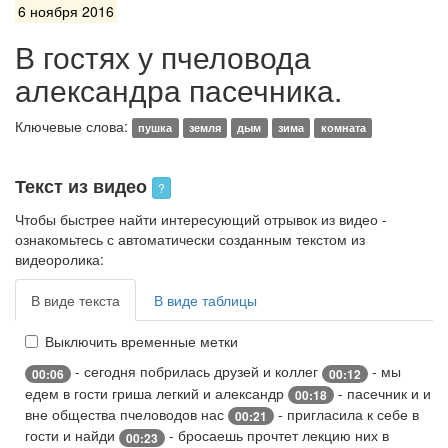
6 ноября 2016
В гостях у пчеловода
александра пасечника.
Ключевые слова:
пушка
земля
дым
зима
комната
Текст из видео
?
Чтобы быстрее найти интересующий отрывок из видео -
ознакомьтесь с автоматически созданным текстом из
видеоролика:
В виде текста
В виде таблицы
Выключить временные метки
- сегодня побрилась друзей и коллег
- мы
00:06
00:12
едем в гости гриша легкий и александр
- пасечник и и
00:18
вне общества пчеловодов нас
- пригласила к себе в
00:21
гости и найди
- бросаешь прочтет лекцию них в
00:23