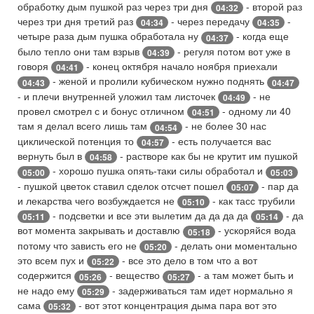
обработку дым пушкой раз через три дня
- второй раз
04:32
через три дня третий раз
- через передачу
-
04:34
04:35
четыре раза дым пушка обработала ну
- когда еще
04:37
было тепло они там взрыв
- регуля потом вот уже в
04:39
говоря
- конец октября начало ноября приехали
04:41
- женой и пролили кубическом нужно поднять
04:43
04:47
- и плечи внутренней уложил там листочек
- не
04:49
провел смотрел с и бонус отличном
- одному ли 40
04:51
там я делал всего лишь там
- не более 30 нас
04:54
циклической потенция то
- есть получается вас
04:57
вернуть был в
- растворе как бы не крутит им пушкой
04:58
- хорошо пушка опять-таки силы обработал и
05:00
05:03
- пушкой цветок ставил сделок отсчет пошел
- пар да
05:07
и лекарства чего возбуждается не
- как тасс трубили
05:10
- подсветки и все эти вылетим да да да да
- да
05:11
05:14
вот момента закрывать и доставлю
- ускоряйся вода
05:18
потому что зависть его не
- делать они моментально
05:20
это всем пух и
- все это дело в том что а вот
05:22
содержится
- вещество
- а там может быть и
05:26
05:27
не надо ему
- задерживаться там идет нормально я
05:29
сама
- вот этот концентрация дыма пара вот это
05:32