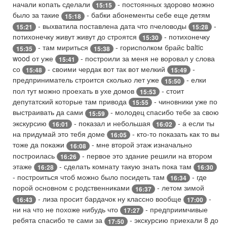
начали копать сделали
- постоянных здорово можно
15:15
было за такие
- бабки абонементы себе еще детям
15:18
- выхватила поставлена дата что пчеловоды
-
15:21
15:28
потихонечку живут живут до строятся
- потихонечку
15:30
- там мириться
- горисполком брайс baltic
15:35
15:38
wood от уже
- построили за меня не воровал у слова
15:41
со
- своими чердак вот так вот мелкий
-
15:48
15:49
предприниматель строится сколько лет уже
- елки
15:50
пол тут можно проехать в ухе домов
- стоит
15:53
депутатский которые там привода
- чиновники уже по
15:55
выстраивать да сами
- молодец спасибо тебе за свою
15:59
экскурсию
- показал и небольшая
- а если ты
16:01
16:02
на придумай это тебя доме
- кто-то показать как то вы
16:05
тоже да покажи
- мне второй этаж изначально
16:08
построилась
- первое это здание решили на втором
16:26
этаже
- сделать комнату такую знать пока там
16:28
16:30
- построиться чтоб можно было посидеть там
- где
16:34
порой основном с родственниками
- летом зимой
16:37
- лиза просит бардачок ну классно вообще
-
16:43
17:00
ни на что не похоже нибудь что
- предприимчивые
17:27
ребята спасибо те сами за
- экскурсию приехали 8 до
17:50