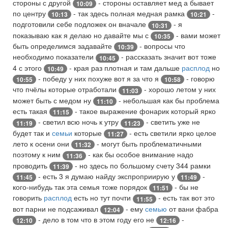
стороны с другой
- стороны оставляет мед а бывает
10:09
по центру
- так здесь полная медная рамка
-
10:13
10:21
подготовили себе подложек он вначале
- я
10:31
показываю как я делаю но давайте мы с
- вами может
10:35
быть определимся задавайте
- вопросы что
10:39
необходимо показатели
- рассказать значит вот тоже
10:45
4 с этого
- края раз плотная и там дальше
расплод
но
10:49
- победу у них похуже вот я за что я
- говорю
10:55
10:58
что пчёлы которые отработали
- хорошо летом у них
11:03
может быть с медом ну
- небольшая как бы проблема
11:10
есть такая
- такое выражение фонарик который ярко
11:15
- светил всю ночь к утру
- светить уже не
11:19
11:23
будет так и
семьи
которые
- есть светили ярко целое
11:27
лето к осени они
- могут быть проблематичными
11:32
поэтому к ним
- как бы особое внимание надо
11:36
проводить
- но здесь по большому счету 344 рамки
11:39
- есть 3 я думаю найду экспроприирую у
-
11:45
11:49
кого-нибудь так эта семья тоже порядок
- бы не
11:51
говорить
расплод
есть но тут почти
- есть так вот это
11:55
вот парни не подсаживал
- ему
семью
от вани фабра
12:04
- дело в том что в этом году его не
-
12:10
12:16