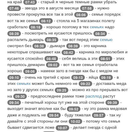
на край
- старый я черные темные рамки убрать
07:43
- звезда это в августе месяце
- нужно
07:46
07:58
провести прокрутка все так в этой
- семье порядок
08:06
вот та же семья
- стояла на 5 магазинах полету
08:12
сработало
- хорошо поэтому в тех
семьях
надо
08:18
- посмотреть не кусаются пришлось
-
08:28
08:34
распалить дымарь
- так вот перед этим
семью
08:35
смотрел без
- дымаря
- это карника
08:38
08:39
некоторые спрашивают как
- карника по миролюбия и
08:42
кусается спокойно
- себя велишь а эти
- этих
08:48
08:51
пришлось демарин
- вот та же семья отработала
09:02
хорошо
- намеки зато в гнезде как бы с медом не
09:06
- очень на третий с краю
- яйца
- в
09:10
09:13
09:19
этих
семьях
может быть немного не
- доставать меда
09:22
но зато у других семьях
- можно из про прерывать вот
09:25
на
- предпоследнее рамки тоже
расплод
растут
09:30
- печатный хорош тут уже на этой стороне
-
09:34
09:39
выходит значит вполне как бы
- ну это рамка медовая
09:52
даже и подумать не
- буду тяжелая
- так ну
09:54
09:57
давайте с этой стороны ли они
- потому что семья
10:02
бывает сдвигается ложе
- делает гнезда с одной
10:07