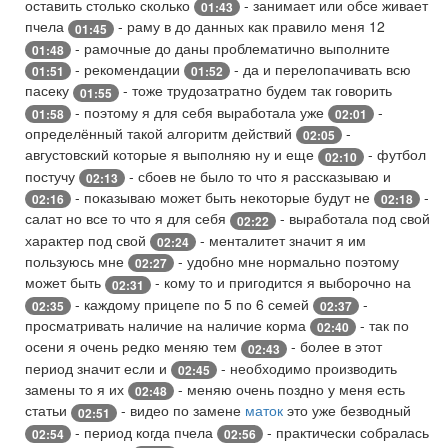
оставить столько сколько
- занимает или обсе живает
01:43
пчела
- раму в до данных как правило меня 12
01:45
- рамочные до даны проблематично выполните
01:48
- рекомендации
- да и перелопачивать всю
01:51
01:52
пасеку
- тоже трудозатратно будем так говорить
01:55
- поэтому я для себя выработала уже
-
01:58
02:01
определённый такой алгоритм действий
-
02:05
августовский которые я выполняю ну и еще
- футбол
02:10
постучу
- сбоев не было то что я рассказываю и
02:13
- показываю может быть некоторые будут не
-
02:16
02:18
салат но все то что я для себя
- выработала под свой
02:22
характер под свой
- менталитет значит я им
02:24
пользуюсь мне
- удобно мне нормально поэтому
02:27
может быть
- кому то и пригодится я выборочно на
02:31
- каждому прицепе по 5 по 6 семей
-
02:35
02:37
просматривать наличие на наличие корма
- так по
02:40
осени я очень редко меняю тем
- более в этот
02:43
период значит если и
- необходимо производить
02:45
замены то я их
- меняю очень поздно у меня есть
02:48
статьи
- видео по замене
маток
это уже безводный
02:51
- период когда пчела
- практически собралась
02:54
02:56