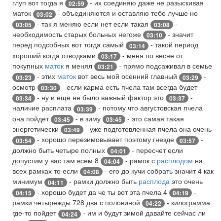
глуп вот тогда я
- их соединяю даже не разыскивая
02:59
маток
- объединяются и оставляю тебе лучше но
03:02
- так я меняю если нет если такая
-
03:05
03:08
необходимость старых больных негоже
- значит
03:10
перед подсобных вот тогда самый
- такой период
03:14
хороший когда отводками
- меня по весне от
03:17
покупных
маток
я менял
- прямо подсаживал в семье
03:21
- этих
маток
вот весь мой осенний главный
-
03:23
03:29
осмотр
- если карма есть пчела там всегда будет
03:30
- ну и еще не было важный фактор это
-
03:34
03:37
наличие расплата
- потому что августовская пчела
03:39
она пойдет
- в зиму
- это самая такая
03:45
03:45
энергетически
- уже подготовленная пчела она очень
03:49
- хорошо перезимовывает поэтому гнезде
-
03:54
03:57
должно быть четыре полных
- пересчет если
04:01
допустим у вас там всем 8
- рамок с
расплодом
на
04:04
всех рамках то если
- его до кучи собрать значит 4 как
04:08
минимум
- рамки должно быть
расплода
это очень
04:11
- хорошо будет да че ты вот эта пчела 4
-
04:15
04:19
рамки четырежды 728 два с половиной
- килограмма
04:22
где-то пойдет
- им и будут зимой давайте сейчас ли
04:24