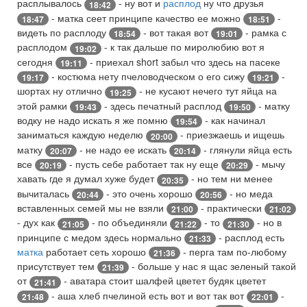
расплывалось
- ну вот и
расплод
ну что друзья
18:42
- матка сеет принципе качество ее можно
-
18:47
18:51
видеть по расплоду
- вот такая вот
- рамка с
18:54
19:01
расплодом
- к так дальше по миролюбию вот я
19:02
сегодня
- приехал short забыл что здесь на пасеке
19:11
- костюма нету пчеловодческом о его сижу
-
19:17
19:21
шортах ну отлично
- не кусают нечего тут яйца на
19:25
этой рамки
- здесь печатный расплод
- матку
19:43
19:50
водку не надо искать я же помню
- как начинал
19:54
заниматься каждую неделю
- приезжаешь и ищешь
20:00
матку
- не надо ее искать
- глянули яйца есть
20:07
20:14
все
- пусть себе работает так ну еще
- мычу
20:19
20:29
хавать где я думал хуже будет
- но тем ни менее
20:35
вычиталась
- это очень хорошо
- но меда
20:44
20:56
вставленных семей мы не взяли
- практически
21:00
21:02
- дух как
- по объединяли
- то
- но в
21:05
21:22
21:30
принципе с медом здесь нормально
- расплод есть
21:33
матка
работает сеть хорошо
- перга там по-любому
21:36
присутствует тем
- больше у нас я щас зеленый такой
21:39
от
- аватара стоит шалфей цветет будяк цветет
21:41
- аша хлеб пчелиной есть вот и вот так вот
-
21:48
22:01