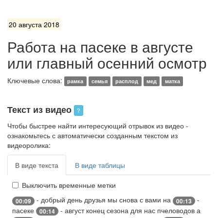
20 августа 2018
Работа на пасеке в августе
или главный осенний осмотр
Ключевые слова:
рамка
семья
расплод
мед
матка
Текст из видео
?
Чтобы быстрее найти интересующий отрывок из видео -
ознакомьтесь с автоматически созданным текстом из
видеоролика:
В виде текста
В виде таблицы
Выключить временные метки
- добрый день друзья мы снова с вами на
-
00:09
00:13
пасеке
- август конец сезона для нас пчеловодов а
00:14