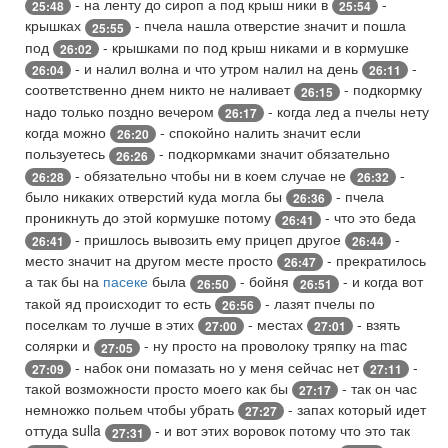
- на ленту до сироп а под крыш ники в
-
25:48
25:54
крышках
- пчела нашла отверстие значит и пошла
25:55
под
- крышками по под крыш никами и в кормушке
26:02
- и налил волна и что утром налил на день
-
26:04
26:11
соответственно днем никто не наливает
- подкормку
26:15
надо только поздно вечером
- когда лед а пчелы нету
26:17
когда можно
- спокойно налить значит если
26:20
пользуетесь
- подкормками значит обязательно
26:26
- обязательно чтобы ни в коем случае не
-
26:28
26:32
было никаких отверстий куда могла бы
- пчела
26:36
проникнуть до этой кормушке потому
- что это беда
26:41
- пришлось вывозить ему прицеп другое
-
26:41
26:44
место значит на другом месте просто
- прекратилось
26:47
а так бы на
пасеке
была
- бойня
- и когда вот
26:50
26:51
такой яд происходит то есть
- лазят пчелы по
26:56
поселкам то лучше в этих
- местах
- взять
27:00
27:01
солярки и
- ну просто на проволоку тряпку на mac
27:05
- набок они помазать но у меня сейчас нет
-
27:09
27:11
такой возможности просто моего как бы
- так он час
27:17
немножко польем чтобы убрать
- запах который идет
27:27
оттуда sulla
- и вот этих воровок потому что это так
27:31