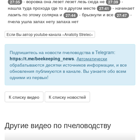
- воровка она лезет лезет лезь сюда не
-
27:35
27:39
нашла туда прохода где то в другом месте
- начинает
27:41
лазить по этому солярка и
- брызнули и все
-
27:44
27:47
пчела ушла запах нету запаха нет
Если Вы автор youtube-канала «Anatoliy Strelec»
Подпишитесь на новости пчеловодства в Telegram:
https://t.me/beekeeping_news
.
Автоматически
обрабатываются десятки источников информации, и все
обновления публикуются в канале. Вы узнаете обо всем
одними из первых!
К списку видео
К списку новостей
Другие видео по пчеловодству