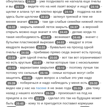
обнулялась
- уже поздновато не нагнала еще пчелы
24:04
и вы
- видите что на неё лазят вокруг и ищут
-
24:10
24:16
щелки и алана тут же плотно вроде
- поддона на все
24:19
здесь были щелочки
- заткнул тряпкой и тем не
24:22
менее значит
- там где слабые семейки нижний леток
24:28
- закрыть нижний леток закрыть
- а верхний
24:32
24:37
открыть можно еще значит я что
- делаю когда-то
24:43
такая необходимость
- возникает
- значит с
24:47
24:48
бутылки пластиковой вырезаю
- квадрат в этом
24:53
квадрате вырезаю
- буквально на проход одной
24:55
пчелы и
- прибиваю прямо сюда значит есть проход
24:58
- для одной пчелы
- вот так вот ограничивают
25:04
25:05
но есть круглые
- летки которые там с несколькими
25:07
- вариантами закрытия
- поэтому лучше так
25:10
25:12
потому что сильные
- семьи которые могут себя
25:16
защитить
- один вопрос а слабые это уже надо
25:22
- поберечься и надо наблюдать у меня есть
-
25:28
25:32
видео как у нас на
пасеке
я не знаю года
- два тому
25:35
назад у нашего коллеги
- произошел на под на
25:38
прицепе а он что
- сделал это так на будущее может
25:41
быть
- кому то и пригодится поставил кормушки
25:45