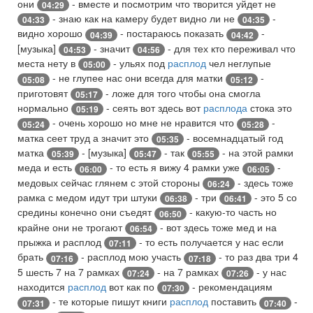
они
- вместе и посмотрим что творится уйдет не
04:29
- знаю как на камеру будет видно ли не
-
04:33
04:35
видно хорошо
- постараюсь показать
-
04:39
04:42
[музыка]
- значит
- для тех кто переживал что
04:53
04:56
места нету в
- ульях под
расплод
чел неглупые
05:00
- не глупее нас они всегда для матки
-
05:08
05:12
приготовят
- ложе для того чтобы она смогла
05:17
нормально
- сеять вот здесь вот
расплода
стока это
05:19
- очень хорошо но мне не нравится что
-
05:24
05:28
матка сеет труд а значит это
- восемнадцатый год
05:35
матка
- [музыка]
- так
- на этой рамки
05:39
05:47
05:55
меда и есть
- то есть я вижу 4 рамки уже
-
06:00
06:05
медовых сейчас глянем с этой стороны
- здесь тоже
06:24
рамка с медом идут три штуки
- три
- это 5 со
06:38
06:41
средины конечно они съедят
- какую-то часть но
06:50
крайне они не трогают
- вот здесь тоже мед и на
06:54
прыжка и расплод
- то есть получается у нас если
07:11
брать
- расплод мою участь
- то раз два три 4
07:16
07:18
5 шесть 7 на 7 рамках
- на 7 рамках
- у нас
07:24
07:26
находится
расплод
вот как по
- рекомендациям
07:30
- те которые пишут книги
расплод
поставить
-
07:31
07:40