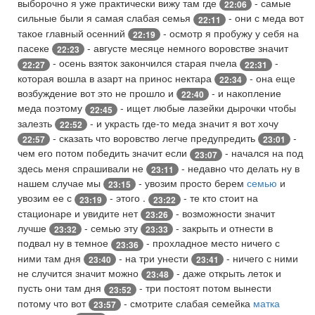
выборочно я уже практически вижу там где
- самые
22:06
сильные были я самая слабая семья
- они с меда вот
22:11
такое главный осенний
- осмотр я пробужу у себя на
22:19
пасеке
- августе месяце немного воровстве значит
22:23
- осень взяток закончился старая пчела
-
22:27
22:31
которая вошла в азарт на принос нектара
- она еще
22:34
возбуждение вот это не прошло и
- и накопление
22:40
меда поэтому
- ищет любые лазейки дырочки чтобы
22:45
залезть
- и украсть где-то меда значит я вот хочу
22:52
- сказать что воровство легче предупредить
-
22:57
23:01
чем его потом победить значит если
- начался на под
23:07
здесь меня спрашивали не
- недавно что делать ну в
23:11
нашем случае мы
- увозим просто берем
семью
и
23:15
увозим ее с
- этого .
- те кто стоит на
23:19
23:22
стационаре и увидите нет
- возможности значит
23:26
лучше
- семью эту
- закрыть и отнести в
23:32
23:33
подвал ну в темное
- прохладное место ничего с
23:36
ними там дня
- на три унести
- ничего с ними
23:40
23:41
не случится значит можно
- даже открыть леток и
23:48
пусть они там дня
- три постоят потом вынести
23:52
потому что вот
- смотрите слабая семейка
матка
23:57