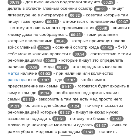
- для пчел начало подготовки зиму что
-
00:19
00:25
делать в области главный осенний осмотр
- пишут
00:29
литературе но в литературе к
- советам которые там
00:32
пишут тоже нужно
- относиться с пониманием
00:35
00:37
- потому что очень много переписывают из
- книжки в
00:40
книжку даже не сообразуясь с
- теми реалиями
00:43
которые изменениями
- которые происходят пчела
00:46
войск главный
- осенний осмотр когда
- 5-10
00:49
00:50
себе можно конечно провести в
- соответствии с теми
00:54
рекомендациями
- которые пишут это определить
00:55
наличие
- меда
- это определить качество
00:58
00:59
матки
наличие
- при наличии или количество
01:03
расплода
в не
- сде
- чтобы иметь
01:07
01:07
представление как семьи
- готовятся будут входить в
01:10
зиму и там где
- необходимо подкормить значит
01:14
семьи
- закормить а там где есть мед просто него
01:17
- оставить для сборки
- почему я сказал за
01:21
01:24
рекомендацией которые
- пишут книжках нужно
01:27
взвешенно подходить
- потому что ближе к
-
01:31
01:33
можно еще некоторые моменты и сделать
- лишнее
01:37
рамки убрать медовые с расплодом
- оставить
01:41