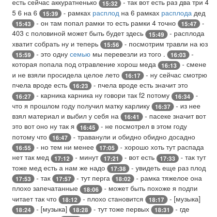
есть сейчас аккуратненько
- так вот есть раз два три 4
15:32
5 6 на 6
- рамках
расплод
на 6 рамках
расплода
дед
15:39
- он там попал рамки то есть рамки 4 точно
-
15:43
15:47
403 с половиной может быть будет здесь
- расплода
15:49
хватит собрать ну и теперь
- посмотрим травли на юз
15:56
- это одну
семью
мы перевезли из того .
-
15:59
16:03
которая попала под отравление хорош меда
- смене
16:13
и не взяли просидела целое лето
- ну сейчас смотрю
16:17
пчела вроде есть
- пчела вроде есть значит это
16:23
- карника карника ну говори так f2 потому
-
16:27
16:34
что я прошлом году получил матку карлику
- из нее
16:37
взял материал и выбил у себя на
- пасеке значит вот
16:41
это вот оно ну так я
- не посмотрел в этом году
16:45
потому что
- траванули и обидно обидно досадно
16:47
- но тем ни менее
- хорошо хоть тут распада
16:55
17:05
нет так мед
- минут
- вот есть
- так тут
17:12
17:21
17:33
тоже мед есть а нам же надо
- увидеть еще раз плод
17:38
- так
- тут перга
- рамка тяжелое она
17:53
17:57
18:02
плохо запечатанные
- может быть похоже я подпи
18:06
читает так что
- плохо становится
- [музыка]
18:12
18:17
- [музыка]
- тут тоже первых
- где
18:24
18:28
18:31