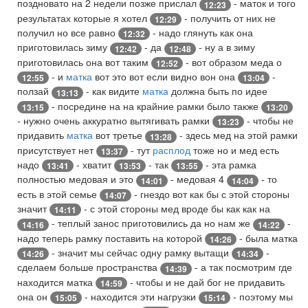
поздновато на 2 недели позже прислал
- маток и того
12:23
результатах которые я хотел
- получить от них не
12:29
получил но все равно
- надо глянуть как она
12:32
приготовилась зиму
- да
- ну а в зиму
12:42
12:48
приготовилась она вот таким
- вот образом меда о
12:52
- и
матка
вот это вот если видно вон она
-
12:55
13:04
ползай
- как видите
матка
должна быть по идее
13:13
- посредине на на крайние рамки было также
13:15
13:20
- нужно очень аккуратно вытягивать рамки
- чтобы не
13:23
придавить
матка
вот третье
- здесь мед на этой рамки
13:28
присутствует нет
- тут
расплод
тоже но и мед есть
13:37
надо
- хватит
- так
- эта рамка
13:41
13:53
13:55
полностью медовая и это
- медовая 4
- то
14:01
14:04
есть в этой семье
- гнездо вот как бы с этой стороны
14:07
значит
- с этой стороны мед вроде бы как как на
14:11
- теплый занос приготовились да но нам же
-
14:16
14:22
надо теперь рамку поставить на которой
- была матка
14:26
- значит мы сейчас одну рамку вытащи
-
14:26
14:34
сделаем больше пространства
- а так посмотрим где
14:39
находится матка
- чтобы и не дай бог не придавить
14:59
она он
- находится эти нагрузки
- поэтому мы
15:05
15:14