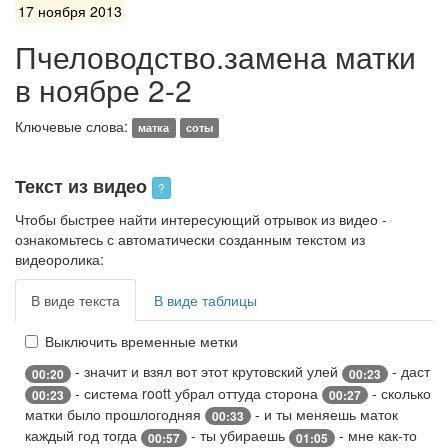
17 ноября 2013
Пчеловодство.замена матки
в ноябре 2-2
Ключевые слова:
матка
соты
Текст из видео
?
Чтобы быстрее найти интересующий отрывок из видео -
ознакомьтесь с автоматически созданным текстом из
видеоролика:
В виде текста
В виде таблицы
Выключить временные метки
- значит и взял вот этот крутовский улей
- даст
00:20
00:23
- система roott убрал оттуда сторона
- сколько
00:23
00:27
матки было прошлогодняя
- и ты меняешь маток
00:33
каждый год тогда
- ты убираешь
- мне как-то
00:57
01:05