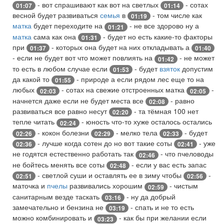
- вот спрашивают как вот на светлых
- сотах
01:07
01:14
весной будет развиваться
семья
в
- том числе как
01:19
матка
будет переходите на
- не все здорово ну а
01:21
матка
сама как она
- будет но есть какие-то факторы
01:31
при
- которых она будет на них откладывать а
01:37
01:40
- если не будет вот что может повлиять на
- не может
01:42
то есть в любом случае если
- будет
взяток
допустим
01:53
да какой то
- природе а если рядом лес еще то на
01:55
любых
- сотах на свежие отстроенных матка
-
02:03
02:05
начнется даже если не будет места все
- равно
02:08
развиваться все равно несут
- та тёмная 100 нет
02:20
тепле читать
- юность что-то хуже осталось остались
02:24
- кокон болезни
- мелко тела
- будет
02:26
02:29
02:33
- лучше когда сотен до но вот такие соты
- уже
02:36
02:41
не годятся естественно работать так
- что пчеловоды
02:46
не бойтесь менять все соты
- если у вас есть запас
02:48
- светлой суши и оставлять ее в зиму чтобы
-
02:51
02:56
маточка и
пчелы
развивались хорошим
- чистым
02:59
санитарным везде таскать
- ну да добрый
03:16
замечательно и бензина не
- спать и не то есть
03:19
можно комбинировать и
- как бы при желании если
03:23