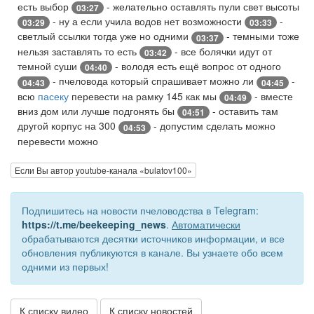
есть выбор
- желательно оставлять пули свет высоты
03:27
- ну а если учила водов нет возможности
-
03:29
03:33
светлый ссылки тогда уже но одними
- темными тоже
03:37
нельзя заставлять то есть
- все болячки идут от
03:42
темной суши
- володя есть ещё вопрос от одного
04:40
- пчеловода который спрашивает можно ли
-
04:43
04:45
всю
пасеку
перевести на рамку 145 как мы
- вместе
04:49
вниз дом или лучше подгонять бы
- оставить там
04:51
другой корпус на 300
- допустим сделать можно
04:53
перевести можно
Если Вы автор youtube-канала «bulatov100»
Подпишитесь на новости пчеловодства в Telegram:
https://t.me/beekeeping_news
.
Автоматически
обрабатываются десятки источников информации, и все
обновления публикуются в канале. Вы узнаете обо всем
одними из первых!
К списку видео
К списку новостей