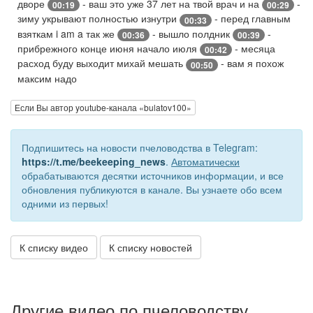
дворе
- ваш это уже 37 лет на твой врач и на
-
00:19
00:29
зиму укрывают полностью изнутри
- перед главным
00:33
взяткам i am a так же
- вышло полдник
-
00:36
00:39
прибрежного конце июня начало июля
- месяца
00:42
расход буду выходит михай мешать
- вам я похож
00:50
максим надо
Если Вы автор youtube-канала «bulatov100»
Подпишитесь на новости пчеловодства в Telegram:
https://t.me/beekeeping_news
.
Автоматически
обрабатываются десятки источников информации, и все
обновления публикуются в канале. Вы узнаете обо всем
одними из первых!
К списку видео
К списку новостей
Другие видео по пчеловодству