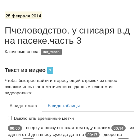
25 февраля 2014
Пчеловодство. у снисаря в.д
на пасеке.часть 3
Ключевые слова:
нет_тегов
Текст из видео
?
Чтобы быстрее найти интересующий отрывок из видео -
ознакомьтесь с автоматически созданным текстом из
видеоролика:
В виде текста
В виде таблицы
Выключить временные метки
- вверху а внизу вот зная тем году оставил
- их
00:00
00:14
едят и от 3 для внесу сухо да да и на
- дворе на
00:17