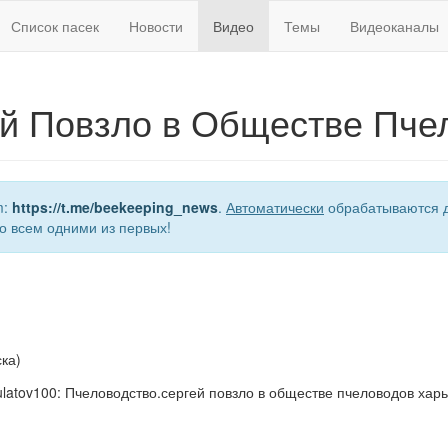
Список пасек
Новости
Видео
Темы
Видеоканалы
й Повзло в Обществе Пче
m:
https://t.me/beekeeping_news
.
Автоматически
обрабатываются д
о всем одними из первых!
ка)