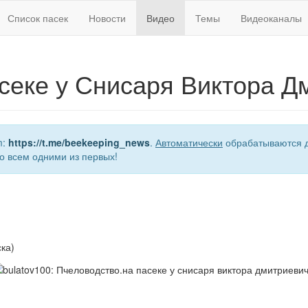
Список пасек
Новости
Видео
Темы
Видеоканалы
секе у Снисаря Виктора Д
m:
https://t.me/beekeeping_news
.
Автоматически
обрабатываются д
о всем одними из первых!
ка)