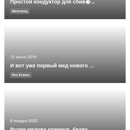
Простой кондуктор для сбив�...
Матковод
12 июня 2016
И вот уже первый мед нового ...
Petr Evseev
8 января 2020
Вулик медова криниця, безво...