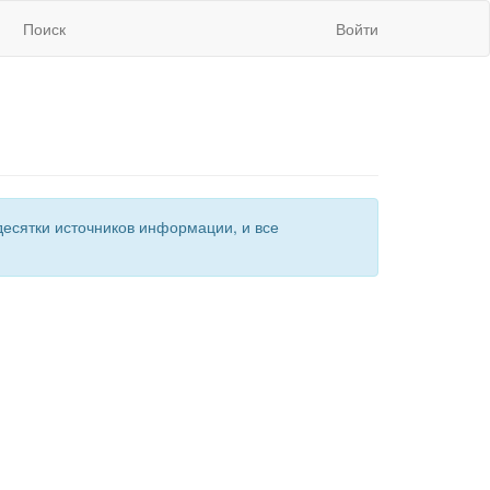
Поиск
Войти
есятки источников информации, и все