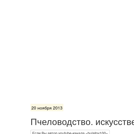
20 ноября 2013
Пчеловодство. искусств
Если Вы автор youtube-канала «bulatov100»