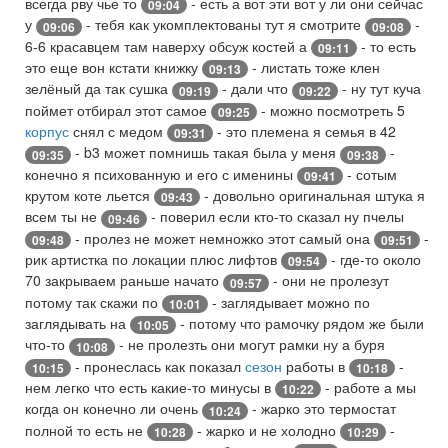
всегда рву чье то
- есть а вот эти вот у ли они сейчас
09:04
у
- тебя как укомплектованы тут я смотрите
-
09:06
09:08
6-6 красавцем там наверху обсуж костей а
- то есть
09:11
это еще вон кстати книжку
- листать тоже клен
09:13
зелёный да так сушка
- дали что
- ну тут куча
09:19
09:22
поймет отбирал этот самое
- можно посмотреть 5
09:25
корпус
снял с медом
- это племена я семья в 42
09:31
- b3 может помнишь такая была у меня
-
09:35
09:38
конечно я психованную и его с именины
- сотым
09:41
крутом коте льется
- довольно оригинальная штука я
09:43
всем ты не
- поверил если кто-то сказал ну пчелы
09:46
- пролез не может немножко этот самый она
-
09:48
09:51
рик артистка по локации плюс лифтов
- где-то около
09:54
70 закрываем раньше начато
- они не пролезут
09:57
потому так скажи по
- заглядывает можно по
10:01
заглядывать на
- потому что рамочку рядом же были
10:05
что-то
- не пролезть они могут рамки ну а буря
10:08
- пронеслась как показал
сезон
работы в
-
10:15
10:18
нем легко что есть какие-то минусы в
- работе а мы
10:22
когда он конечно ли очень
- жарко это термостат
10:24
полной то есть не
- жарко и не холодно
-
10:28
10:29