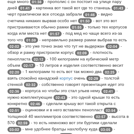
еще много
- прополис с он постоит на улице пару
01:38
дней
- картинка вот такой вот где то станешь
-
01:41
01:43
черт практически все отсюда забрали
- видно
01:46
счетчика никаких вырвав особо нет
- вот это вот
01:50
пристраиваются обычно рамки
- только тех корпусов
01:55
когда или места нет
- под мед но чаще всего из-за
01:57
того что
- неправильно размер рамки выбрав то есть
01:59
- это уже точно знаю что тут не выдержан
-
02:02
02:04
обзор и рамку пристроили корпус
- плотность
02:09
пенопласта
- 100 килограмм на кубический метр
02:12
объем
- 10 литров и изделия соответственно весит
02:17
- 1 килограмм то есть вот так можно два
-
02:20
02:25
взять спокойно канадский
корпус
очень
- толстой
02:29
стенкой
- собственно говорят презентация идет это
02:32
- корпуса но чтобы это стал ульев нему
-
02:36
02:41
нужно комплектующие
- это одной крыши то есть
02:43
конкретно
- сделали крышу вот такой открыта с
02:46
- оцинковки и в него вставлен пенопласт
-
02:51
02:54
толщиной 40 миллиметров соответственно
- высота в
02:57
570
- то есть немножко вот эти буртики сделали
02:59
- мне удобнее братцы нахлобучу куда
-
03:02
03:05