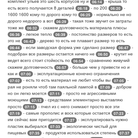
комплект ульев это шесть корпусов ну и
- крыша то
06:14
есть всего получается 8 деталей
- по 200
-
06:18
06:20
1600 1600 кому-то дорого кому-то
- нормально не но
06:25
дорого недорого а вот
- такая тоже звучит он затраты
06:29
тоже же
- скажем долговечность материала плюсы
06:32
- легкое тепло
- постоянство размеров то есть
06:36
06:39
это не
- дерево то есть не плавает размер то есть
06:42
- если заводская форма уже сделано размер
-
06:44
06:47
подобран все размеры остается ничего не
- крутит не
06:50
ведет всего стоит стойкость по
- сравнению живучий
06:54
скажем долговечность
- больше чем у привести но и
06:57
как и
- эксплуатационные конечно ограничения
07:00
- есть то есть материал не любит чтобы вы
-
07:02
07:05
рая не роняли чтоб там паяльной лампой в
- добром
07:09
но он легко моется
- просто не агрессивными
07:11
моющими
- средствами элементарно выставляю
07:13
просто
- пчел из с него снимают просто все эти
07:15
- самые прополис и воск которые остается
-
07:19
07:23
им сейчас вам пригодится
- эксплуатировать нужно
07:27
пластик выбирался
- экологически чистый для
07:33
пищевых
- продуктов использоваться степень
07:35
07:37