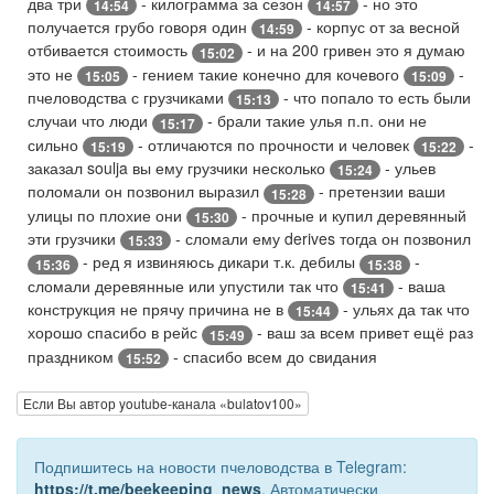
два три
- килограмма за сезон
- но это
14:54
14:57
получается грубо говоря один
- корпус от за весной
14:59
отбивается стоимость
- и на 200 гривен это я думаю
15:02
это не
- гением такие конечно для кочевого
-
15:05
15:09
пчеловодства с грузчиками
- что попало то есть были
15:13
случаи что люди
- брали такие улья п.п. они не
15:17
сильно
- отличаются по прочности и человек
-
15:19
15:22
заказал soulja вы ему грузчики несколько
- ульев
15:24
поломали он позвонил выразил
- претензии ваши
15:28
улицы по плохие они
- прочные и купил деревянный
15:30
эти грузчики
- сломали ему derives тогда он позвонил
15:33
- ред я извиняюсь дикари т.к. дебилы
-
15:36
15:38
сломали деревянные или упустили так что
- ваша
15:41
конструкция не прячу причина не в
- ульях да так что
15:44
хорошо спасибо в рейс
- ваш за всем привет ещё раз
15:49
праздником
- спасибо всем до свидания
15:52
Если Вы автор youtube-канала «bulatov100»
Подпишитесь на новости пчеловодства в Telegram:
https://t.me/beekeeping_news
.
Автоматически