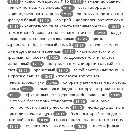
- красочкой красоту f115
- эмали до обычно
12:03
12:06
причем поигрались знаешь
- есть камера для
12:10
водоэмульсионные король
- заполучи надо так вот в
12:12
краску в белый
- камерой и добавляли вот этот слив
12:15
- конкретного сама класть красивый желтый
-
12:18
12:21
то малиновой тоже но они все симпатичные
- когда
12:23
покрашенные новенькие красивые
- цвета
12:26
украинского флага самый самый
- красивый одно
12:27
мне еще салатный границы
- категорически это
12:30
красный но посетит
- раздражает кстати на этот
12:33
малиновый
- получился и кстати оригинальный вот
12:36
этот
- оранжевый
- такой пастельные тона на
12:38
12:43
я бросаю сейчас
- это самое вот эти все
12:52
пенопластовой уля
- которые у меня есть я про своих
12:54
шести
- рамочник и фадеева которую я красил тоже
12:58
- пфк эмалью но я туда лак добавляюсь они
-
13:00
13:05
не только блестят они становятся
- немножко
13:06
прочнее жестче там ну лоска не
- ложка до дает но я
13:10
проходил качал и щука
- был некоторый не поднял
13:16
таки сейчас на
- весах попала на лед скажем я вижу
13:20
- перспективу в этих ульев
- то есть форма
13:23
13:26