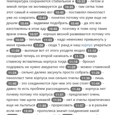
температура сохраняется стабильное и
- летом и
10:32
зимой литре не мотивируется да
- там сетка тоже
10:35
этот самый я немножко вот
- поставлял пенопласт
10:40
уже но сократить
- понятно потому что руки еще не
10:42
дошли
- задвижки подобрать
- да это все
10:44
10:46
изготовлены в этом аду
- поэтому я тоже хочу такие
10:50
врачи очень
- хорошо весной развивается потому что
10:57
они
- теплые
- надо немножко привыкнуть у
10:59
11:02
меня привычка
- сюда 1 ранд и наш
корпус
упереться
11:06
и
- выпиши вот от этого уходите модно
-
11:09
11:12
соседней теперь со второй начинать и
- когда
11:16
стамеску вставляешь корпуса тогда
- бросил
11:19
подорвать не нужно аккуратно что
- можно стамеской
11:22
- сильно далеко засунуть просто собрать
-
11:24
11:26
пенопласт типе корпуса они сильно пчелы
- лишь
11:38
- это соединяются при чем это они стоят
-
11:40
11:44
давно то есть проблем рассоединить
- корпуса нет
11:48
почему потому что корпуса
- предлагают очень
11:51
прочно там щели никакой
- нет и пчелы практических
11:54
еще не пытаться
- прорисовать
- а в разъём
11:56
11:57
если нет
- прополиса значит соединение какой
12:00