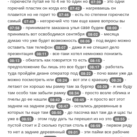
- горючести путай не то 4 не то один но
- это одни
07:39
горючий пластик он когда его
- нагреваешь он
07:42
плавится но не горит то
- есть по степени горючести
07:46
самый
- негорючий что там еще какие вопросы вы
07:49
- принимаете заказана улья case будем
-
07:58
08:00
принимать вот освободимся сентября
- месяца
08:02
думаю что уже будет возможность
- под видео можно
08:06
оставить там телефон
- даже я не спешил дело
08:07
презентация
- все-таки хотел немножко понизить
08:11
- обкатать как говорится то есть
-
08:13
08:15
предположение бы лишь это все будет
- работать
08:17
туда пройдём диане оператор под
- почо вами уже да
08:22
можно посмотреть или
- вот эти с краешку
-
08:24
08:26
летают он хорошо мы рамку там за бургер
- я не буду
08:29
там особо там забыли рамку
- просто возле облика и
08:34
пчелы до ее нашли
- он
- я просто вот этот
08:42
08:45
заднем на заднем ряду
- остались деревянные в
08:47
которых ты еще там
- до пасочка вал там да и щас ты
08:50
уже в
- этом году дать ты перешел из но это
-
08:53
08:55
пустой стоит и 2 сколько пустая столь в
- первом ряду
08:59
то нет а задние деревянный
- эти пайки все рабочие
09:01