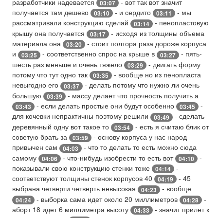
разработчики надевается
- вот так вот значит
03:07
получается там дешево
- и сердито
- мы
03:10
03:11
рассматривали конструкцию сделай
- пенопластовую
03:14
крышу она получается
- исходя из толщины объема
03:17
материала она
- стоит полтора раза дороже корпуса
03:20
и
- соответственно спрос на крыше в
- пять-
03:25
03:27
шесть раз меньше и очень тяжело
- двигать форму
03:29
потому что тут одно так
- вообще но из пенопласта
03:35
невыгодно его
- делать потому что нужно ли очень
03:37
большую
- массу делает что прочность получить а
03:39
- если делать простые они будут особенно
-
03:43
03:45
для кочевки непрактичны поэтому решили
- сделать
03:49
деревянный одну вот такое то
- есть я считаю блик от
03:54
советую брать за
- основу корпуса у нас народ
03:59
привычен сам
- что то делать то есть можно сюда
04:03
самому
- что-нибудь изобрести то есть вот
-
04:06
04:10
показывали свою конструкцию стенки тоже
-
04:14
соответствуют толщины стенок корпусов 40
- 45
04:19
выбрана четверти четверть невысокая
- вообще
04:23
- выборка сама идет около 20 миллиметров
-
04:24
04:28
аборт 18 идет 6 миллиметра высоту
- значит прилет к
04:33