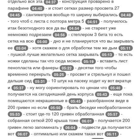
отдельно вся эта
- конструкция проварено в
04:37
парафине
- и стоит сетках размер просвета 27
04:40
- сантиметров вообще-то ширину выбирались
04:45
04:48
- того чтоб с листа с полтора метра 5
- получилось
04:51
итак безотходного все да вы
- не стареет уже
04:54
немножко подрезаем
- степлером 3 бита то есть
04:56
сетка на всю
- дно и не планируется что вы закрывать
05:00
ее
- хотя скажем о для обработки тем же дым
05:04
05:11
- пушкой лучше желательно сетка закрывать
- то есть
05:13
ножки сделаны так что сюда можно
- вставить лист
05:19
пенопласта или фанеры
- десятки того чтобы
05:22
временно перекрыть
- просвет и стрельнул и пошел
05:25
дальше сид
- 10 штук на пасеку ходит ну вот вкратце
05:31
и
- ну могу сориентировать по ценам что
-
05:37
05:40
получается на сегодняшний день корпуса
- еще пока
05:43
помещаются некрашенные в
- разобранном виде в
05:45
200 гривен но если
- брать беседки необработанное
05:50
- стоит где-то 120 гривен обработанная
-
05:53
05:57
собранная сеткой 200 крыша тоже
- получается 200
06:01
гривен легко запоминать у
- подвести да получается
06:04
вот
- оптимально или скажем такая вот
-
06:07
06:11