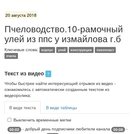
20 августа 2018
Пчеловодство.10-рамочный
улей из ппс у измайлова г.б
Ключевые слова:
корпус
улей
конструкция
пенопласт
пчела
Текст из видео
?
Чтобы быстрее найти интересующий отрывок из видео -
ознакомьтесь с автоматически созданным текстом из
видеоролика:
В виде текста
В виде таблицы
Выключить временные метки
- добрый день подписчики любители канала
-
00:02
00:08