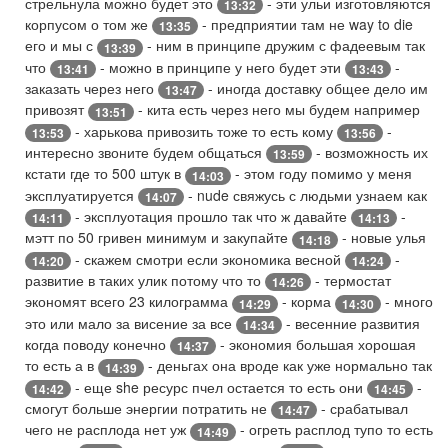
стрельнула можно будет это
- эти ульи изготовляются
13:32
корпусом о том же
- предприятии там не way to die
13:35
его и мы с
- ним в принципе дружим с фадеевым так
13:39
что
- можно в принципе у него будет эти
-
13:41
13:43
заказать через него
- иногда доставку общее дело им
13:47
привозят
- кита есть через него мы будем например
13:51
- харькова привозить тоже то есть кому
-
13:53
13:56
интересно звоните будем общаться
- возможность их
13:59
кстати где то 500 штук в
- этом году помимо у меня
14:03
эксплуатируется
- nude свяжусь с людьми узнаем как
14:07
- эксплуотация прошло так что ж давайте
-
14:11
14:13
мэтт по 50 гривен минимум и закупайте
- новые улья
14:18
- скажем смотри если экономика весной
-
14:20
14:24
развитие в таких улик потому что то
- термостат
14:26
экономят всего 23 килограмма
- корма
- много
14:29
14:30
это или мало за висение за все
- весенние развития
14:34
когда поводу конечно
- экономия большая хорошая
14:37
то есть а в
- деньгах она вроде как уже нормально так
14:39
- еще she ресурс пчел остается то есть они
-
14:42
14:45
смогут больше энергии потратить не
- срабатывал
14:47
чего не расплода нет уж
- огреть расплод тупо то есть
14:49