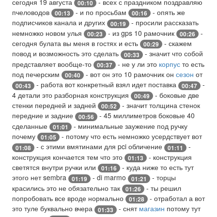
сегодня 19 августа
- всех с праздником поздравляю
00:10
пчеловодов
- и по просьбам
- опять же
00:13
00:16
подписчиков канала и других
- просили рассказать
00:19
немножко новом улья
- из gps 10 рамочник
-
00:23
00:26
сегодня булата вы меня в гостях и есть
- скажем
00:29
повод и возможность это сделать
- значит что собой
00:33
представляет вообще-то
- не у ли это
корпус
то есть
00:37
под печерским
- вот он это 10 рамочник он
сезон
от
00:40
- работа вот конкретный взял идет поставка
-
00:43
00:47
4 детали это разборная конструкция
- боковые две
00:49
стенки передней и задней
- значит толщина стенок
00:52
передние и задние
- 45 миллиметров боковые 40
00:56
сделанные
- минимальные заужение под ручку
01:01
почему
- потому что есть немножко усердствует вот
01:05
- с этими вмятинами для pci обличение
-
01:08
01:11
конструкция кончается тем что это
- конструкция
01:13
светятся внутри ручки или
- куда ниже то есть тут
01:16
этого нет sembra
- di marmo
- торцы
01:19
01:21
красились это не обязательно так
- ты решил
01:26
попробовать все вроде нормально
- отработал а вот
01:28
это туле буквально вчера
- снят
магазин
потому тут
01:33