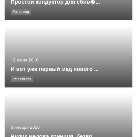
Простой кондуктор для сбив�...
Матковод
12 июня 2016
И вот уже первый мед нового ...
Petr Evseev
8 января 2020
Вулик медова криниця, безво...