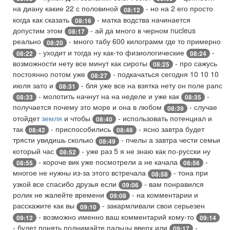
на диану какие 22 с половиной
- но на 2 его просто
08:12
когда как сказать
- матка водства начинается
08:16
допустим этом
- ай да много в черном nucleus
08:17
реально
- много табу 600 килограмм где то примерно
08:20
- уходит и тогда ну как-то физиологические
-
08:22
08:24
возможности нету все минут как сироты
- про сажусь
08:25
постоянно потом уже
- подкачаться сегодня 10 10 10
08:27
июля зато и
- бля уже все на взятка нету он поле рапс
08:31
- молотить начнут на на неделе и уже как
-
08:33
08:35
получается почему это море и она в любом
- случае
08:39
отойдет
земля
и чтобы
- использовать потенциал и
08:40
так
- приспособились
- ясно завтра будет
08:42
08:46
трясти увидишь сколько
- пчелы а завтра чести семьи
08:49
который час
- уже раз 5 я не знаю как по-русски ну
08:52
- короче вик уже посмотрели а не качала
-
08:55
08:56
многое не нужны из-за этого встречала
- тона при
08:58
узкой все спасибо друзья если
- вам понравился
09:06
ролик не жалейте времени
- на комментарии и
09:08
расскажите как вы
- закармливали свои серьезен
09:10
- возможно именно ваш комментарий кому-то
09:12
09:14
- будет понять поднимайте пальцы вверх или
-
09:17