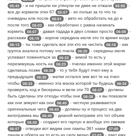
- и не пришли ни утянули не джек не отжали
-
05:43
05:50
все до кормили этих 67
- их полью за то что та
05:57
очевидны или после
- авто но обработать на до и
06:01
после того
- как обработано с равна начинать
06:03
кормить
- давая тадада в двух словах просто
-
06:07
06:09
расскажи
- короче середина июля это то время когда
06:10
- ты тоже сделать все эти кто не чистить
- как
06:13
06:16
группа аналога потому что пчела
- середины июля
06:20
успевает поменяться за
- зимой то есть у
06:22
перезимуешь ность на
- пчелах именно этой марки
06:23
сделаешь позже
- то у тебя будут пчел ему а
06:26
предыдущие
- матки остался зим вот те на пчел
06:30
чтобы
- именно эта маска которой ты будешь
-
06:33
06:34
проверять ход и бисерины и вели эти 70
- должны
06:37
быть сделаны эти отходы чтобы они
- к вы показали
06:38
как они зимуют как они
- честную развиваются
06:40
оригинальные чего
- должны ну и процесс на два
06:43
килограмма мы
- дианой килограмм это тот объем
06:46
которые
- создают его гарпун и вообще это свежие
06:50
- отводки вот видим они лампы 361 нами
-
06:57
07:00
ланди и облета на то есть ну силу видно
- дает ему
07:02