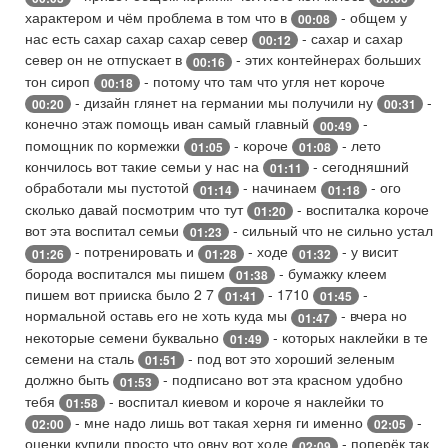
характером и чём проблема в том что в
- общем у
00:08
нас есть сахар сахар сахар север
- сахар и сахар
00:12
север он не отпускает в
- этих контейнерах больших
00:16
тон сироп
- потому что там что угля нет короче
00:18
- дизайн глянет на германии мы получили ну
-
00:20
00:31
конечно этаж помощь иван самый главный
-
00:49
помощник по кормежки
- короче
- лето
01:05
01:08
кончилось вот такие семьи у нас на
- сегодняшний
01:11
обработали мы пустотой
- начинаем
- ого
01:14
01:18
сколько давай посмотрим что тут
- воспиталка короче
01:20
вот эта воспитал семьи
- сильный что не сильно устал
01:23
- потренировать и
- ходе
- у висит
01:26
01:28
01:32
борода воспитался мы пишем
- бумажку клеем
01:38
пишем вот прииска было 2 7
- 1710
-
01:41
01:45
нормальной оставь его не хоть куда мы
- вчера но
01:47
некоторые семени буквально
- которых наклейки в те
01:49
семени на сталь
- под вот это хороший зеленым
01:51
должно быть
- подписано вот эта красном удобно
01:53
тебя
- воспитал киевом и короче я наклейки то
01:58
- мне надо лишь вот такая херня ги именно
-
02:00
02:05
оценки купили просто что овну вот ходе
- поперёк так
02:09