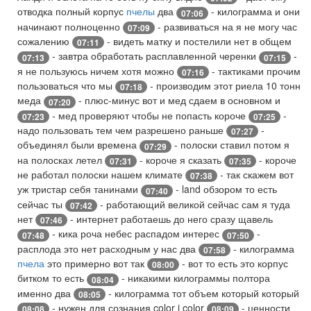
отводка полный корпус
пчелы
два
- килограмма и они
07:06
начинают полноценно
- развиваться на я не могу час
07:09
сожалению
- видеть матку и постелили нет в общем
07:11
- завтра обработать расплавленной черенки
-
07:13
07:15
я не пользуюсь ничем хотя можно
- тактиками прочим
07:16
пользоваться что мы
- производим этот риела 10 тонн
07:18
меда
- плюс-минус вот и мед сдаем в основном и
07:20
- мед проверяют чтобы не попасть короче
-
07:23
07:25
надо пользовать тем чем разрешено раньше
-
07:27
объединял были времена
- полоски ставил потом я
07:29
на полосках летел
- короче я сказать
- короче
07:31
07:35
не работал полоски нашем климате
- так скажем вот
07:38
уж тристар себя танинами
- land обзором то есть
07:40
сейчас ты
- работающий великой сейчас сам я туда
07:42
нет
- интернет работаешь до него сразу щавель
07:46
- кика роча небес распадом интерес
-
07:48
07:50
расплода это нет расходным у нас два
- килограмма
07:58
пчела
это примерно вот так
- вот то есть это корпус
08:00
битком то есть
- никакими килограммы полтора
08:04
именно два
- килограмма тот объем который который
08:05
- нужен для сознания color i color
- ценности
08:08
08:09