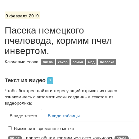
9 февраля 2019
Пасека немецкого
пчеловода, кормим пчел
инвертом.
Ключевые слова:
пчела
сахар
семья
мед
полоска
Текст из видео
?
Чтобы быстрее найти интересующий отрывок из видео -
ознакомьтесь с автоматически созданным текстом из
видеоролика:
В виде текста
В виде таблицы
Выключить временные метки
- привет общем кормим чел лето кончилось
-
00:03
00:06