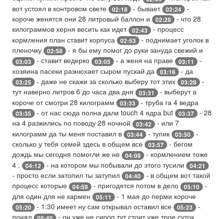
вот устоял в контровом свете
- бывает
-
02:18
02:24
короче женятся они 28 литровый баллон и
- что 28
02:28
килограммов херня весить как идет
- процесс
02:43
кормления план ставит корпуса
- поднимает уголок в
02:53
пленочку
- я бы ему помог до руки зануда свежий и
02:58
- ставит ведерко
- а женя на праве
-
03:03
03:05
03:11
хозяина пасеки разнюхает сыром пускай да
- да
03:16
- даже не скажи за сколько выберу тот этих
-
03:25
03:28
тут наверно литров 6 до часа два дня
- выберут а
03:31
короче от смотри 28 килограмм
- труба га 4 ведра
03:33
- от нас сюда полна дали touch 4 ядра but
- 28
03:35
03:37
на 4 разжились по поводу 28 ночной
- или 7
03:42
килограмм да ты меня поставил в
- тупик
-
03:44
03:50
сколько у тебя семей здесь в общем все
- бегом
03:57
дождь мы сегодня помогли же не
- кормлением тоже
04:08
4 .
- на котором мы побывали до этого тусили
04:12
04:21
- просто если затопил ты затупил
- в общем вот такой
04:40
процесс которые
- пригодятся потом в дело
-
04:59
05:10
для один для не кармен
- 1 мая до перми короче
05:11
- 1:30 имеет ну сам открывал оставил все
-
05:20
05:23
понял
- он уже не сироп тут стоит уже трое суток
05:40