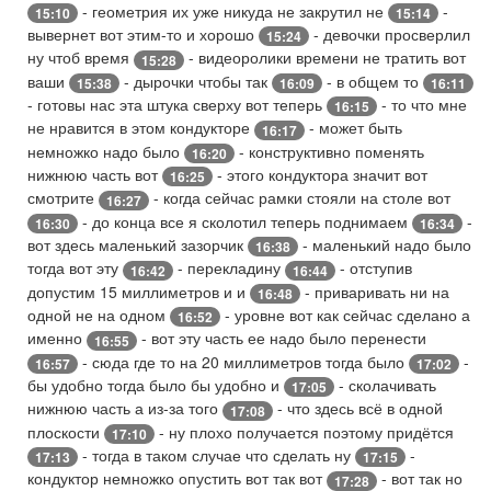
- геометрия их уже никуда не закрутил не
-
15:10
15:14
вывернет вот этим-то и хорошо
- девочки просверлил
15:24
ну чтоб время
- видеоролики времени не тратить вот
15:28
ваши
- дырочки чтобы так
- в общем то
15:38
16:09
16:11
- готовы нас эта штука сверху вот теперь
- то что мне
16:15
не нравится в этом кондукторе
- может быть
16:17
немножко надо было
- конструктивно поменять
16:20
нижнюю часть вот
- этого кондуктора значит вот
16:25
смотрите
- когда сейчас рамки стояли на столе вот
16:27
- до конца все я сколотил теперь поднимаем
-
16:30
16:34
вот здесь маленький зазорчик
- маленький надо было
16:38
тогда вот эту
- перекладину
- отступив
16:42
16:44
допустим 15 миллиметров и и
- приваривать ни на
16:48
одной не на одном
- уровне вот как сейчас сделано а
16:52
именно
- вот эту часть ее надо было перенести
16:55
- сюда где то на 20 миллиметров тогда было
-
16:57
17:02
бы удобно тогда было бы удобно и
- сколачивать
17:05
нижнюю часть а из-за того
- что здесь всё в одной
17:08
плоскости
- ну плохо получается поэтому придётся
17:10
- тогда в таком случае что сделать ну
-
17:13
17:15
кондуктор немножко опустить вот так вот
- вот так но
17:28