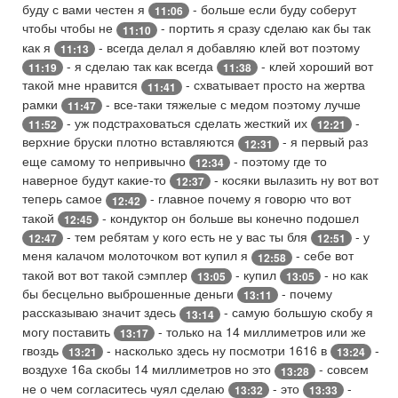
буду с вами честен я
- больше если буду соберут
11:06
чтобы чтобы не
- портить я сразу сделаю как бы так
11:10
как я
- всегда делал я добавляю клей вот поэтому
11:13
- я сделаю так как всегда
- клей хороший вот
11:19
11:38
такой мне нравится
- схватывает просто на жертва
11:41
рамки
- все-таки тяжелые с медом поэтому лучше
11:47
- уж подстраховаться сделать жесткий их
-
11:52
12:21
верхние бруски плотно вставляются
- я первый раз
12:31
еще самому то непривычно
- поэтому где то
12:34
наверное будут какие-то
- косяки вылазить ну вот вот
12:37
теперь самое
- главное почему я говорю что вот
12:42
такой
- кондуктор он больше вы конечно подошел
12:45
- тем ребятам у кого есть не у вас ты бля
- у
12:47
12:51
меня калачом молоточком вот купил я
- себе вот
12:58
такой вот вот такой сэмплер
- купил
- но как
13:05
13:05
бы бесцельно выброшенные деньги
- почему
13:11
рассказываю значит здесь
- самую большую скобу я
13:14
могу поставить
- только на 14 миллиметров или же
13:17
гвоздь
- насколько здесь ну посмотри 1616 в
-
13:21
13:24
воздухе 16а скобы 14 миллиметров но это
- совсем
13:28
не о чем согласитесь чуял сделаю
- это
-
13:32
13:33