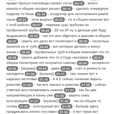
привет братья пчеловоды привет гости
- моего
00:10
канала в общем сегодня решил
- сделать очередную
00:15
поделку то бишь
- кондуктор для изготовления рамок
00:19
наши
- тела водных
- но в общем начиная вот
00:22
00:23
с этой работы
- нарезаю щас трубочки из
00:27
профильной трубы
- 20 на 20 ну а дальше уже буду
00:29
выдумывать
- как это все обделать и красиво в общем
00:33
- сваять это дело вот посмотрел я
- несколько
00:37
00:40
каналов на ю тубе
- вот которые делали и минут
00:43
языки с
- профильных труб в общем немножко что-то
00:45
- своего добавлю что-то оттуда скопирую в
-
00:48
00:51
общем посмотрим что получится самому
- интересно
00:54
- [музыка]
- джек
- счет и резкость не
00:56
00:59
01:01
находится
- [музыка]
- тэкс значит вот я
01:05
01:11
нарезал заготовки
- 4 4 2 сейчас начинаю варить
01:16
рамочки
- так все свалил я рамочки
- сейчас
01:25
01:28
отвечаю восстанавливать нижние
- как бы две
01:31
направляющих и начну уже
- варить саму
01:35
конструкцию
- [музыка]
- так на общем то
01:37
01:40
готова
- конструкция вот
- больше здесь
01:45
01:49
придумывать ничего поставил
- я вот такие вот
01:53