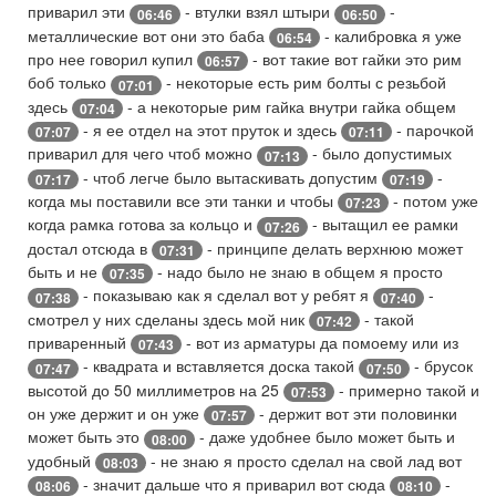
приварил эти
- втулки взял штыри
-
06:46
06:50
металлические вот они это баба
- калибровка я уже
06:54
про нее говорил купил
- вот такие вот гайки это рим
06:57
боб только
- некоторые есть рим болты с резьбой
07:01
здесь
- а некоторые рим гайка внутри гайка общем
07:04
- я ее отдел на этот пруток и здесь
- парочкой
07:07
07:11
приварил для чего чтоб можно
- было допустимых
07:13
- чтоб легче было вытаскивать допустим
-
07:17
07:19
когда мы поставили все эти танки и чтобы
- потом уже
07:23
когда рамка готова за кольцо и
- вытащил ее рамки
07:26
достал отсюда в
- принципе делать верхнюю может
07:31
быть и не
- надо было не знаю в общем я просто
07:35
- показываю как я сделал вот у ребят я
-
07:38
07:40
смотрел у них сделаны здесь мой ник
- такой
07:42
приваренный
- вот из арматуры да помоему или из
07:43
- квадрата и вставляется доска такой
- брусок
07:47
07:50
высотой до 50 миллиметров на 25
- примерно такой и
07:53
он уже держит и он уже
- держит вот эти половинки
07:57
может быть это
- даже удобнее было может быть и
08:00
удобный
- не знаю я просто сделал на свой лад вот
08:03
- значит дальше что я приварил вот сюда
-
08:06
08:10