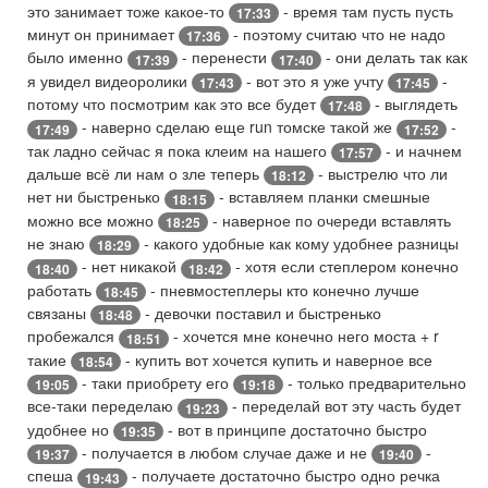
это занимает тоже какое-то
- время там пусть пусть
17:33
минут он принимает
- поэтому считаю что не надо
17:36
было именно
- перенести
- они делать так как
17:39
17:40
я увидел видеоролики
- вот это я уже учту
-
17:43
17:45
потому что посмотрим как это все будет
- выглядеть
17:48
- наверно сделаю еще run томске такой же
-
17:49
17:52
так ладно сейчас я пока клеим на нашего
- и начнем
17:57
дальше всё ли нам о зле теперь
- выстрелю что ли
18:12
нет ни быстренько
- вставляем планки смешные
18:15
можно все можно
- наверное по очереди вставлять
18:25
не знаю
- какого удобные как кому удобнее разницы
18:29
- нет никакой
- хотя если степлером конечно
18:40
18:42
работать
- пневмостеплеры кто конечно лучше
18:45
связаны
- девочки поставил и быстренько
18:48
пробежался
- хочется мне конечно него моста + r
18:51
такие
- купить вот хочется купить и наверное все
18:54
- таки приобрету его
- только предварительно
19:05
19:18
все-таки переделаю
- переделай вот эту часть будет
19:23
удобнее но
- вот в принципе достаточно быстро
19:35
- получается в любом случае даже и не
-
19:37
19:40
спеша
- получаете достаточно быстро одно речка
19:43