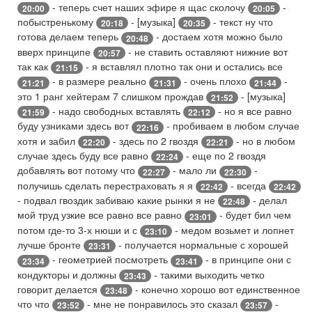
- теперь счет наших эфире я щас сколочу
-
20:00
20:05
побыстренькому
- [музыка]
- текст ну что
20:18
20:35
готова делаем теперь
- достаем хотя можно было
20:48
вверх принципе
- не ставить оставляют нижние вот
20:57
так как
- я вставлял плотно так они и остались все
21:15
- в размере реально
- очень плохо
-
21:21
21:31
21:44
это 1 ранг хейтерам 7 слишком прождав
- [музыка]
21:52
- надо свободных вставлять
- но я все равно
21:59
22:12
буду узниками здесь вот
- пробиваем в любом случае
22:16
хотя и забил
- здесь по 2 гвоздя
- но в любом
22:20
22:21
случае здесь буду все равно
- еще по 2 гвоздя
22:24
добавлять вот потому что
- мало ли
-
22:27
22:30
получишь сделать перестраховать я я
- всегда
22:42
22:42
- подвал гвоздик забиваю какие рынки я не
- делал
22:48
мой труд узкие все равно все равно
- будет бил чем
23:01
потом где-то 3-х нюши и с
- медом возьмет и лопнет
23:10
лучше бронте
- получается нормальные с хорошей
23:31
- геометрией посмотреть
- в принципе они с
23:34
23:41
кондукторы и должны
- такими выходить четко
23:43
говорит делается
- конечно хорошо вот единственное
23:48
что что
- мне не понравилось это сказал
-
23:52
23:57