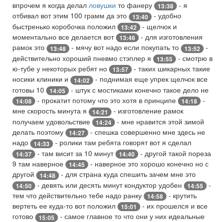
впрочем я когда делал
ловушки
то фанеру
- я
13:38
отбивал вот этим 100 грамм да это
- удобно
13:40
быстренько коробочка положил
- щелчок и
13:42
моментально все делается вот
- для изготовления
13:46
рамок это
- мячу вот надо если покупать то
-
13:48
13:52
действительно хороший пневмо стэплер я
- смотрю в
13:55
ю-тубе у некоторых ребят но
- таких шикарных такие
13:57
носики клиники и
- поднимая еще упрек щелчок все
14:02
готовы 10
- штук с мостиками конечно такое дело не
14:05
- прокатит потому что это хотя в принципе
-
14:08
14:18
мне скорость минута я
- изготовление рамок
14:21
получаем удовольствие
- мне нравится этой зимой
14:24
делать поэтому
- спешка совершенно мне здесь не
14:27
надо
- ролики там ребята говорят вот я сделал
14:33
- там висит за 10 минут
- другой такой пореза
14:37
14:40
9 там наверное
- наверное это хорошо конечно но с
14:45
другой
- для страна куда спешить зачем мне это
14:48
- девять или десять минут кондуктор удобен
-
14:50
14:55
тем что действительно тебе надо ранку
- крутить
14:58
вертеть ее куда-то вот положил
- их прошелся и все
15:01
готово
- самое главное то что они у них идеальные
15:05