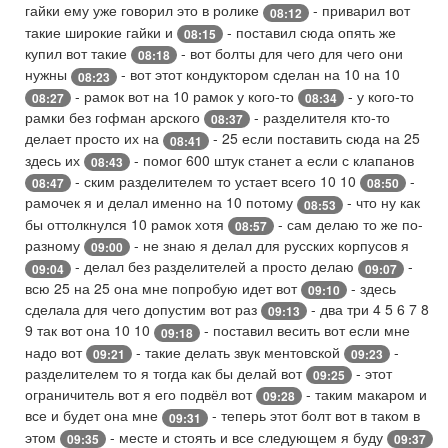
гайки ему уже говорил это в ролике
- приварил вот
08:12
такие широкие гайки и
- поставил сюда опять же
08:15
купил вот такие
- вот болты для чего для чего они
08:18
нужны
- вот этот кондуктором сделан на 10 на 10
08:23
- рамок вот на 10 рамок у кого-то
- у кого-то
08:27
08:34
рамки без гофман арского
- разделителя кто-то
08:37
делает просто их на
- 25 если поставить сюда на 25
08:41
здесь их
- помог 600 штук станет а если с клапанов
08:43
- ским разделителем то устает всего 10 10
-
08:47
08:50
рамочек я и делал именно на 10 потому
- что ну как
08:53
бы оттолкнулся 10 рамок хотя
- сам делаю то же по-
08:57
разному
- не знаю я делал для русских корпусов я
09:00
- делал без разделителей а просто делаю
-
09:04
09:07
всю 25 на 25 она мне попробую идет вот
- здесь
09:10
сделала для чего допустим вот раз
- два три 4 5 6 7 8
09:13
9 так вот она 10 10
- поставил весить вот если мне
09:18
надо вот
- такие делать звук ментовской
-
09:21
09:23
разделителем то я тогда как бы делай вот
- этот
09:25
ограничитель вот я его подвёл вот
- таким макаром и
09:28
все и будет она мне
- теперь этот болт вот в таком в
09:31
этом
- месте и стоять и все следующем я буду
09:35
09:37