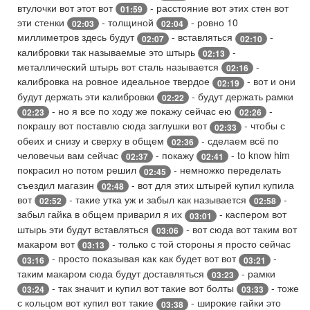
втулочки вот этот вот
- расстояние вот этих стен вот
01:59
эти стенки
- толщиной
- ровно 10
02:03
02:04
миллиметров здесь будут
- вставляться
-
02:07
02:10
калибровки так называемые это штырь
-
02:13
металлический штырь вот сталь называется
-
02:16
калибровка на ровное идеальное твердое
- вот и они
02:19
будут держать эти калибровки
- будут держать рамки
02:22
- но я все по ходу же покажу сейчас ею
-
02:23
02:26
покрашу вот поставлю сюда заглушки вот
- чтобы с
02:33
обеих и снизу и сверху в общем
- сделаем всё по
02:36
человечьи вам сейчас
- покажу
- to know him
02:37
02:41
покрасил но потом решил
- немножко переделать
02:45
съездил магазин
- вот для этих штырей купил купила
02:48
вот
- такие утка уж и забыл как называется
-
02:52
02:58
забыл гайка в общем приварил я их
- каспером вот
03:01
штырь эти будут вставляться
- вот сюда вот таким вот
03:06
макаром вот
- только с той стороны я просто сейчас
03:13
- просто показывая как как будет вот вот
-
03:16
03:21
таким макаром сюда будут доставляться
- рамки
03:23
- так значит и купил вот такие вот болты
- тоже
03:24
03:33
с кольцом вот купил вот такие
- широкие гайки это
03:38