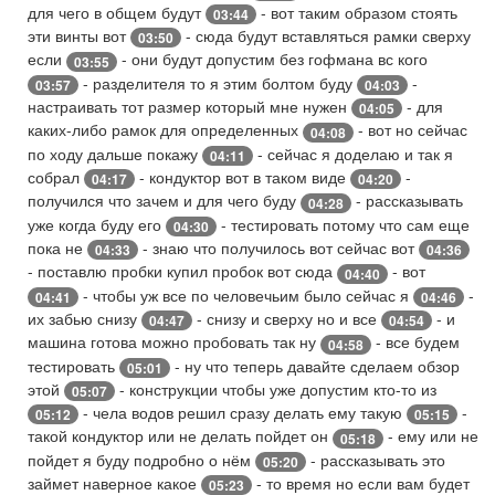
для чего в общем будут
- вот таким образом стоять
03:44
эти винты вот
- сюда будут вставляться рамки сверху
03:50
если
- они будут допустим без гофмана вс кого
03:55
- разделителя то я этим болтом буду
-
03:57
04:03
настраивать тот размер который мне нужен
- для
04:05
каких-либо рамок для определенных
- вот но сейчас
04:08
по ходу дальше покажу
- сейчас я доделаю и так я
04:11
собрал
- кондуктор вот в таком виде
-
04:17
04:20
получился что зачем и для чего буду
- рассказывать
04:28
уже когда буду его
- тестировать потому что сам еще
04:30
пока не
- знаю что получилось вот сейчас вот
04:33
04:36
- поставлю пробки купил пробок вот сюда
- вот
04:40
- чтобы уж все по человечьим было сейчас я
-
04:41
04:46
их забью снизу
- снизу и сверху но и все
- и
04:47
04:54
машина готова можно пробовать так ну
- все будем
04:58
тестировать
- ну что теперь давайте сделаем обзор
05:01
этой
- конструкции чтобы уже допустим кто-то из
05:07
- чела водов решил сразу делать ему такую
-
05:12
05:15
такой кондуктор или не делать пойдет он
- ему или не
05:18
пойдет я буду подробно о нём
- рассказывать это
05:20
займет наверное какое
- то время но если вам будет
05:23