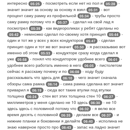
интересно
- посмотреть если нет но пол и
-
05:25
05:28
значит значит за основу за основу я взял
- вот
05:31
процент саму рамку из профильной
- трубы просто
05:34
саму рамку потому что я
- сделал на свой лад я
05:37
посмотрел
- как видеороликах у ребят сделаны но
05:39
- немножко сделал по-своему хотя принцип
-
05:42
05:44
один и тот же у всех у всех кондукторов
- сделан
05:47
принцип один и тот же вот значит
- я рассказываю вот
05:50
именно об этом
- кондукторе сразу когда сделал я
05:53
уже
- понял что кондуктором удобнее всего
-
05:58
06:01
удобнее всего работать именно в него
- пистолетом
06:05
сейчас я расскажу почему и по
- ходу буду
06:08
рассказывать что здесь для
- чего значит сначала
06:10
обзоры сама рамка
- сама рамка сделана вот значит
06:14
приварил я
- сюда вот такие втулки под втулки
06:19
толщина
- стен вот этих толщина стен 10
-
06:24
06:27
миллиметров у меня сделано не 10 здесь
- не 10
06:30
здесь здесь с половиной потому что
- я велю все
06:32
время десять с половиной
- делаем все
- и
06:35
06:37
нижние планки и боковинки я делайте
- исполина не
06:40
знаю наверное просто про
- запас на ладно значит
06:43