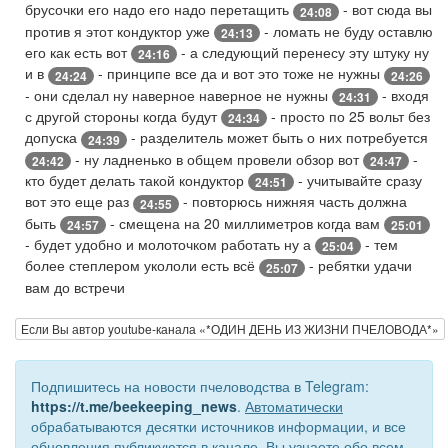
брусочки его надо его надо перетащить
- вот сюда вы
24:08
против я этот кондуктор уже
- ломать не буду оставлю
24:13
его как есть вот
- а следующий перенесу эту штуку ну
24:16
и в
- принципе все да и вот это тоже не нужны
24:24
24:26
- они сделал ну наверное наверное не нужны
- входя
24:31
с другой стороны когда будут
- просто по 25 вольт без
24:34
допуска
- разделитель может быть о них потребуется
24:39
- ну ладненько в общем провели обзор вот
-
24:42
24:47
кто будет делать такой кондуктор
- учитывайте сразу
24:51
вот это еще раз
- повторюсь нижняя часть должна
24:55
быть
- смещена на 20 миллиметров когда вам
24:57
25:01
- будет удобно и молоточком работать ну а
- тем
25:04
более степлером укололи есть всё
- ребятки удачи
25:07
вам до встречи
Если Вы автор youtube-канала «*ОДИН ДЕНЬ ИЗ ЖИЗНИ ПЧЕЛОВОДА*»
Подпишитесь на новости пчеловодства в Telegram:
https://t.me/beekeeping_news
.
Автоматически
обрабатываются десятки источников информации, и все
обновления публикуются в канале. Вы узнаете обо всем