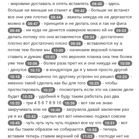
- жировики доставать и опять вставлять
- здесь
09:40
больше ни меньше не станет и
- больше не встанет
09:42
все они уже плотно
- зажаты никуда не не дергаются
09:44
можно в
- принципе и не делать она и так ни фига
09:47
- ни куда не денется наверное можно ей не
-
09:49
09:52
делать потому что они вставляются
- достаточно
09:54
плотно вот достаточно плохо
- вставляются ну а
09:58
потом тем более мы
- начинаем верхней планке
10:00
ставить и думаю
- что верхняя планка она тем более
10:03
уже тем
- более раза прет их и они никуда не
10:06
10:09
- денутся
- в кондукторе да я у меня просто другой
10:15
- совершенно по-другому устроен но решил
-
10:18
10:23
именно такой сделать как бы для того
- чтобы
10:25
протестировать
- посмотреть если это на самом деле
10:27
будет
- удобней я буду таким работать раз два
10:29
- три 4 5 6 7 8 9 10
- вот так не знаю
10:32
10:36
закручивать или не
- загрузила давай заключим раз
10:40
уж я их
- сделал вот вот немножко поджал совсем
10:42
- чуть чуть чуть чуть поджал все ну что
- вот
10:45
10:51
как бы таким образом не собирается
- теперь
10:58
вставим теперь ставим верхний ой
- господи нет не
11:03