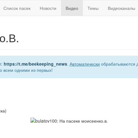
Список пасек
Новости
Видео
Темы
Видеоканалы
о.В.
m:
https://t.me/beekeeping_news
.
Автоматически
обрабатываются д
о всем одними из первых!
ка)