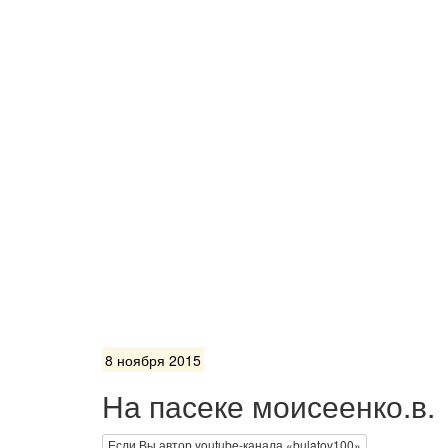
8 ноября 2015
На пасеке моисеенко.в.
Если Вы автор youtube-канала «bulatov100»