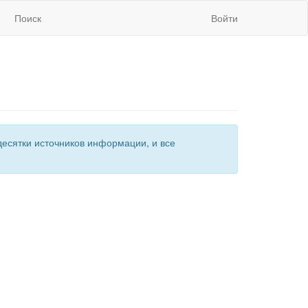
Поиск
Войти
есятки источников информации, и все