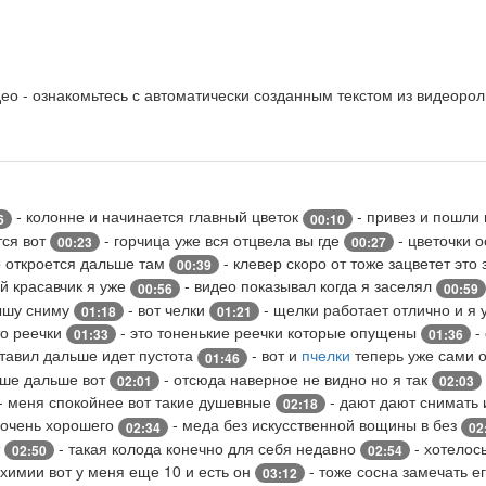
о - ознакомьтесь с автоматически созданным текстом из видеорол
- колонне и начинается главный цветок
- привез и пошли 
6
00:10
тся вот
- горчица уже вся отцвела вы где
- цветочки 
00:23
00:27
о откроется дальше там
- клевер скоро от тоже зацветет это
00:39
мой красавчик я уже
- видео показывал когда я заселял
00:56
00:59
ышу сниму
- вот челки
- щелки работает отлично и я 
01:18
01:21
то реечки
- это тоненькие реечки которые опущены
-
01:33
01:36
тавил дальше идет пустота
- вот и
пчелки
теперь уже сами 
01:46
ьше дальше вот
- отсюда наверное не видно но я так
02:01
02:03
- меня спокойнее вот такие душевные
- дают дают снимать 
02:18
 очень хорошего
- меда без искусственной вощины в без
02:34
02
т
- такая колода конечно для себя недавно
- хотелос
02:50
02:54
 химии вот у меня еще 10 и есть он
- тоже сосна замечать е
03:12