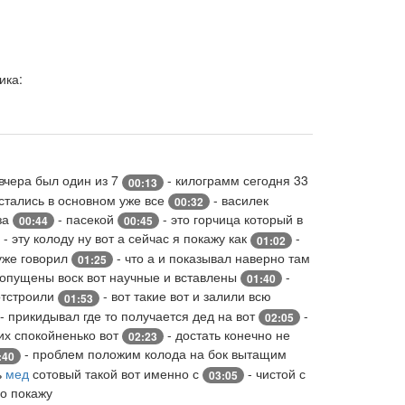
ика:
вчера был один из 7
- килограмм сегодня 33
00:13
остались в основном уже все
- василек
00:32
 за
- пасекой
- это горчица который в
00:44
00:45
- эту колоду ну вот а сейчас я покажу как
-
01:02
уже говорил
- что а и показывал наверно там
01:25
 опущены воск вот научные и вставлены
-
01:40
отстроили
- вот такие вот и залили всю
01:53
- прикидывал где то получается дед на вот
-
02:05
их спокойненько вот
- достать конечно не
02:23
- проблем положим колода на бок вытащим
:40
ь
мед
сотовый такой вот именно с
- чистой с
03:05
го покажу