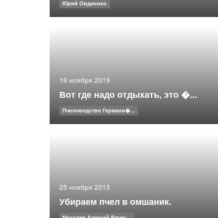
Юрий Овдиенко
16 ноября 2019
Вот где надо отдыхать, это �...
Пчеловодство Германи�...
25 ноября 2013
Убираем пчел в омшаник.
Михалев Алексей Вячес...