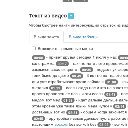
Текст из видео
?
Чтобы быстрее найти интересующий отрывок из виде
В виде текста
В виде таблицы
Выключить временные метки
- привет друзья сегодня 1 июля у нас
00:00
00:0
килограмма
- так что лето лето продолжае
00:17
закрылся василек цветет
- подсолнух скор
00:35
тени было до цвето
- it вот но вот на это 
00:49
они уже отрабатывают чулки сейчас я
- кр
01:08
я ставил
- слезы сюда нос и кто не знает э
01:29
просто пропилен ее пазы и эти слезы
- пос
01:43
медом вот мед
- идет дальше дальше дал
01:58
этом уровне уже такие языки меда чулки у
02:14
достанешь вот но
- общем когда захочется
02:31
- ару тройка языков дальше пусть работае
02:45
настоящим
воском
без всякой без
- всякой
03:08