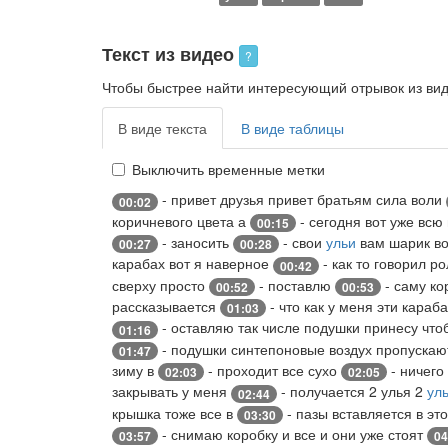
Текст из видео
?
Чтобы быстрее найти интересующий отрывок из виде
В виде текста
В виде таблицы
Выключить временные метки
- привет друзья привет братьям сила воли
00:02
коричневого цвета а
- сегодня вот уже всю
00:15
- заносить
- свои
ульи
вам шарик во
00:27
00:28
карабах вот я наверное
- как то говорил р
00:42
сверху просто
- поставлю
- саму ко
00:52
00:53
рассказывается
- что как у меня эти караб
01:03
- оставляю так числе подушки принесу чт
01:16
- подушки синтепоновые воздух пропуска
01:47
зиму в
- проходит все сухо
- ничего
02:03
02:05
закрывать у меня
- получается 2 улья 2
ул
02:44
крышка тоже все в
- пазы вставляется в эт
03:30
- снимаю коробку и все и они уже стоят
03:57
04