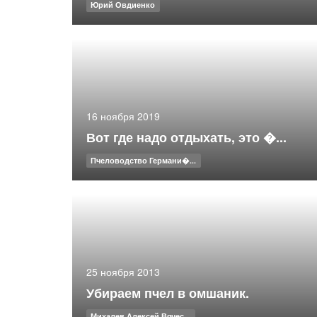
Юрий Овдиенко
16 ноября 2019
Вот где надо отдыхать, это �...
Пчеловодство Германи�...
25 ноября 2013
Убираем пчел в омшаник.
Михалев Алексей Вячес...