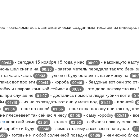
о - ознакомьтесь с автоматически созданным текстом из видеорол
- сегодня 15 ноября 15 года у нас
- наконец-то наст
00:04
00:09
 ночь шел снег и на
- завтра метель передали так что бери 
00:20
т та часть часть
- ульев я буду оставлять на зимовку на
00:33
00:
оликах вот про эти
- короба
- бездонье вот они это о
00:44
00:46
робку и накрою крышкой сейчас я
- это дело покажу это как
00:57
аш при случае не
- достались помогли люди кубики вот и
01:07
01
обы
- их не охлаждать вот они у меня под
- пленкой
01:19
01:21
ют
- еще по одной
- еще сюда положу они так под пл
01:54
01:56
 не плесневеет так сейчас я несу
- саму коробку
- вс
02:08
02:21
ьев
короткий язык
- станет
- сейчас я покажу стою сп
02:51
02:52
ой коробке и будут
- зимовать зиму а как весна наступает
03:48
03
- готовые и любой солнечной повадки
- немножко блюдц
:00
04:05