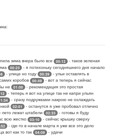
ика:
упила зима вчера было все
- таков зеленая
00:12
зима
- я потихоньку сегодняшнего дня начало
00:23
- улице но году
- ульи оставлять в
36
00:39
т самих коробов
- вот а теперь я сейчас
00:49
 бы не
- рекомендация это простая
01:00
- теперь я вот на улице так не капри ульян
:12
- сразу подружками накрою не охлаждать
01:34
енкой
- останутся я уже пробовал отлично
02:01
е лето лежат штабели
- готовы я буду
02:33
ас всю жестко
- сейчас крышку сверху
03:10
- где-то в начале марта я уже все это дело
:52
а вот как то так
- удачи
04:09