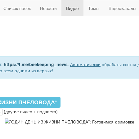
Список пасек
Новости
Видео
Темы
Видеоканалы
е
m:
https://t.me/beekeeping_news
.
Автоматически
обрабатываются д
о всем одними из первых!
ЖИЗНИ ПЧЕЛОВОДА*
(другие видео + подписка)
e