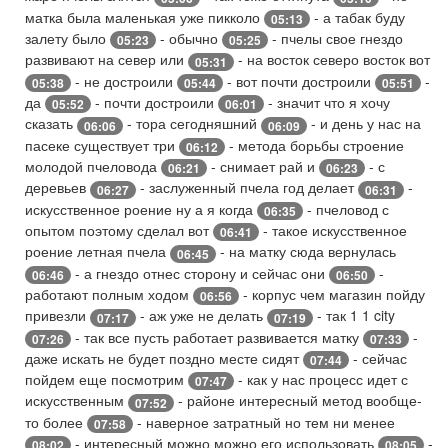
матка была маленькая уже пикколо
- а табак буду
05:13
залету было
- обычно
- пчелы свое гнездо
05:23
05:25
развивают на север или
- на восток северо восток вот
05:31
- не достроили
- вот почти достроили
-
05:38
05:44
05:51
да
- почти достроили
- значит что я хочу
05:52
06:01
сказать
- тора сегодняшний
- и день у нас на
06:06
06:09
пасеке существует три
- метода борьбы строение
06:12
молодой пчеловода
- снимает рай и
- с
06:21
06:23
деревьев
- заслуженный пчела год делает
-
06:27
06:31
искусственное роение ну а я когда
- пчеловод с
06:35
опытом поэтому сделал вот
- такое искусственное
06:41
роение летная пчела
- на матку сюда вернулась
06:45
- а гнездо отнес сторону и сейчас они
-
06:46
06:50
работают полным ходом
- корпус чем магазин пойду
06:56
привезли
- аж уже не делать
- так 1 1 city
07:17
07:19
- так все пусть работает развивается матку
-
07:26
07:33
даже искать не будет поздно месте сидят
- сейчас
07:44
пойдем еще посмотрим
- как у нас процесс идет с
07:47
искусственным
- районе интересный метод вообще-
07:52
то более
- наверное затратный но тем ни менее
07:58
- интересный можно можно его использовать
-
08:02
08:05