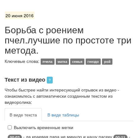
20 июня 2016
Борьба с роением
пчел.лучшие по простоте три
метода.
Ключевые слова:
пчела
матка
семья
гнездо
рой
Текст из видео
?
Чтобы быстрее найти интересующий отрывок из видео -
ознакомьтесь с автоматически созданным текстом из
видеоролика:
В виде текста
В виде таблицы
Выключить временные метки
- да краевая пара не минуло и нашу пасеку
-
00:02
00:11