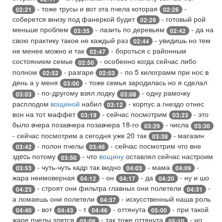
- тоже трусы и вот эта пчела которая
-
02:21
02:26
соберется внизу под фанеркой будет
- готовый рой
02:29
меньше проблем
- лазить по деревьям
- да на
02:35
02:42
свою практику такое не каждый раз
- увидишь но тем
02:44
не менее можно и так
- бороться с районным
02:47
состоянием семье
- особенно когда сейчас либо
02:50
полном
- разгаре
- по 5 килограмм при нос в
02:52
02:53
день а у меня
- тоже семья зародилась но я сделал
03:00
- по-другому взял лодку
- одну рамочку
03:03
03:08
расплодом
вощиной
набил
- корпус а гнездо отнес
03:12
вон на тот маффет
- сейчас посмотрим
- это
03:19
03:23
было вчера позавчера позавчера 18-го
- числа
03:29
03:30
- сейчас посмотрим а сегодня уже 20 так
- магазин
03:38
- полон пчелы
- сейчас посмотрим что вне
03:42
03:46
здecь потому
- что
вощину
оставлял сейчас настроим
03:50
- чуть-чуть кадр так видно
- мама
-
03:53
04:03
04:09
жара неимоверная
- он
- да
- ну и шо
04:12
04:17
04:20
- строят они фильтра главных они полетели
-
04:23
04:31
а ломаешь они полетели
- искусственный наша роль
04:37
- вот
- т
- оттянута
- при такой
04:40
04:43
04:46
05:00
жаре пчелы злятся
- так тоже оттянута
- но
05:06
05:10