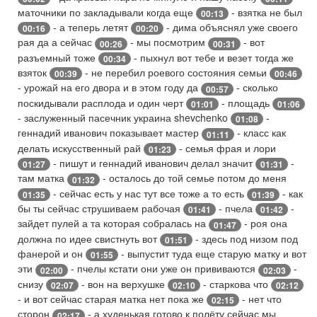
маточники по закладывали когда еще
- взятка не был
00:13
- а теперь летят
- дима объяснял уже своего
00:16
00:20
рая да а сейчас
- мы посмотрим
- вот
00:26
00:31
разъемный тоже
- пыхнул вот тебе и везет тогда же
00:34
взяток
- не перебил роевого состояния семьи
00:39
00:46
- урожай на его двора и в этом году да
- сколько
00:57
поскидывали расплода и один черт
- площадь
01:01
01:06
- заслуженный пасечник украина shevchenko
-
01:08
геннадий иванович показывает мастер
- класс как
01:11
делать искусственный рай
- семья фрая и лори
01:23
- пишут и геннадий иванович делал значит
-
01:27
01:31
там матка
- осталось до той семье потом до меня
01:32
- сейчас есть у нас тут все тоже а то есть
- как
01:35
01:39
бы ты сейчас струшиваем рабочая
- пчела
-
01:41
01:42
зайдет пулей а та которая собралась на
- роя она
01:47
должна по идее свистнуть вот
- здесь под низом под
01:51
фанерой и он
- выпустит туда еще старую матку и вот
01:55
эти
- пчелы кстати они уже он прививаются
-
02:00
02:03
снизу
- вон на верхушке
- старкова что
02:07
02:10
02:12
- и вот сейчас старая матка нет пока же
- нет что
02:15
сторон
- а худенькая готово к полёту сейчас мы
02:17