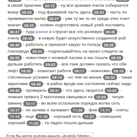
в своей практике
- ну вся краевая пчела собирается
08:15
внизу
- под фанеркой часть здесь
- часть он
08:20
08:23
прививается матка
- уже ту же то ли среди этих пчел
08:27
значит
- хозяин подготовить новый улей поставить
08:33
- туда
рамки
и струсит все это ролевую
-
08:37
08:40
пчелу
- в новую будет искусственно созданной рой
08:40
- работать и принесёт какую-то пользу
-
08:46
08:50
пчеловода
- подписывайтесь на канал следите за
08:53
- новостями с кочевой пасеки а мы пошли
-
08:55
08:59
дальше работать
- все-таки должен сказать что обе
09:03
лифт
- помогает работе
- немножко
- и
09:05
09:11
09:16
стесненные условия
- но тем ни менее
- такая
09:19
09:30
зарисовка
- в район вроде как состояние сейчас надо
09:46
- проверить
- что здесь творится
-
09:49
09:51
10:02
ложная тревога 2 маточника свищевых на
- тихую
10:08
замену
- во всем остальном порядок мотка сеть
10:11
- но залива и заливают
- фев
- плиты
10:17
11:09
11:11
- еще
- хороший есть
- помощник
11:14
11:18
11:21
хороший
- та ладно пошли дальше
11:25
Если Вы автор youtube-канала «Anatoliy Strelec»