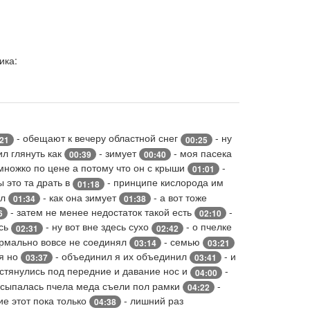
ика:
- обещают к вечеру областной снег
- ну
:21
00:25
л глянуть как
- зимует
- моя пасека
00:39
00:40
множко по цене а потому что он с крыши
-
01:01
ы это та драть в
- принципе кислорода им
01:18
ял
- как она зимует
- а вот тоже
01:34
01:38
- затем не менее недостаток такой есть
-
6
02:10
ись
- ну вот вне здесь сухо
- о пчелке
02:31
02:42
ормально вовсе не соединял
- семью
03:14
03:21
зя но
- объединил я их объединил
- и
03:37
03:41
стянулись под передние и давание нос и
-
04:00
осыпалась пчела меда съели пол рамки
-
04:22
ие этот пока только
- лишний раз
04:38