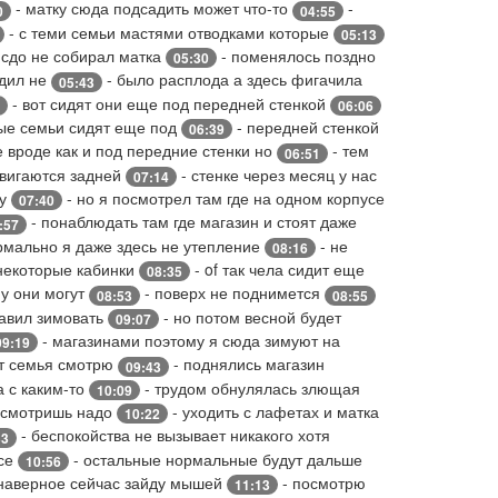
- матку сюда подсадить может что-то
-
0
04:55
- с теми семьи мастями отводками которые
05:13
е сдо не собирал матка
- поменялось поздно
05:30
одил не
- было расплода а здесь фигачила
05:43
- вот сидят они еще под передней стенкой
06:06
рые семьи сидят еще под
- передней стенкой
06:39
 вроде как и под передние стенки но
- тем
06:51
двигаются задней
- стенке через месяц у нас
07:14
ну
- но я посмотрел там где на одном корпусе
07:40
- понаблюдать там где магазин и стоят даже
:57
рмально я даже здесь не утепление
- не
08:16
 некоторые кабинки
- of так чела сидит еще
08:35
му они могут
- поверх не поднимется
08:53
08:55
тавил зимовать
- но потом весной будет
09:07
- магазинами поэтому я сюда зимуют на
09:19
от семья смотрю
- поднялись магазин
09:43
а с каким-то
- трудом обнулялась злющая
10:09
осмотришь надо
- уходить с лафетах и матка
10:22
- беспокойства не вызывает никакого хотя
33
все
- остальные нормальные будут дальше
10:56
 наверное сейчас зайду мышей
- посмотрю
11:13