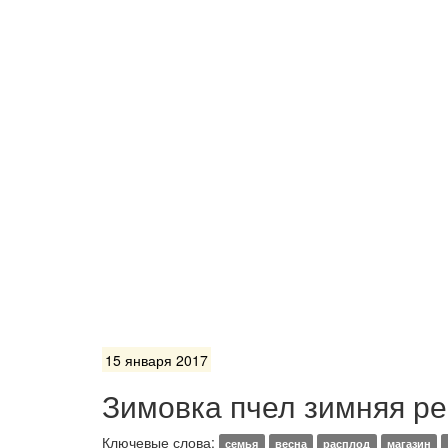
15 января 2017
Зимовка пчел зимняя ре
Ключевые слова:
семья
весна
расплод
магазин