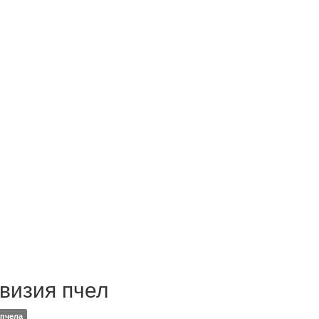
визия пчел
пчела