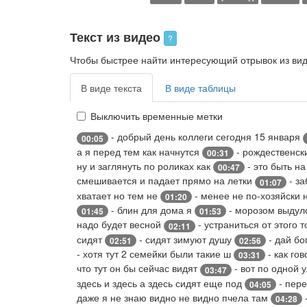
Текст из видео
?
Чтобы быстрее найти интересующий отрывок из виде
В виде текста
В виде таблицы
Выключить временные метки
- добрый день коллеги сегодня 15 января
00:05
а я перед тем как начнутся
- рождественск
00:31
ну и заглянуть по роликах как
- это быть н
00:47
смешивается и падает прямо на летки
- за
01:07
хватает но тем не
- менее не по-хозяйски 
01:20
- блин для дома я
- морозом выдуло
01:45
01:53
надо будет весной
- устраниться от этого 
02:11
сидят
- сидят зимуют душу
- дай бо
02:51
02:56
- хотя тут 2 семейки были такие ш
- как го
03:31
что тут он бы сейчас видят
- вот по одной 
03:47
здесь и здесь а здесь сидят еще под
- пер
04:05
даже я не знаю видно не видно пчела там
04:28