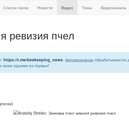
Список пасек
Новости
Видео
Темы
Видеоканалы
я ревизия пчел
m:
https://t.me/beekeeping_news
.
Автоматически
обрабатываются д
о всем одними из первых!
дписка)