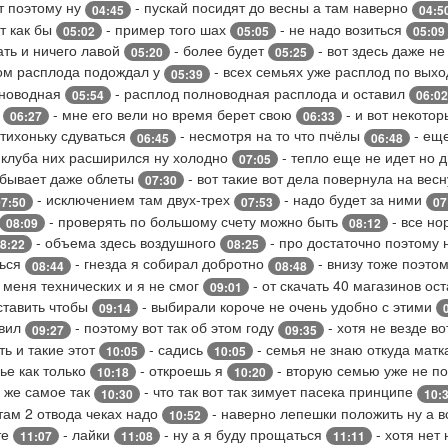
ет поэтому ну
- пускай посидят до весны а там наверно
04:45
04:5
т как бы
- пример того шах
- не надо возиться
05:02
05:05
05:09
ать и ничего лавой
- более будет
- вот здесь даже н
05:20
05:25
лом расплода подождал у
- всех семьях уже расплод по вых
05:39
новодная
- расплод полноводная расплода и оставил
05:54
06:02
м
- мне его вели но время берет свою
- и вот некото
06:27
06:33
тихоньку сдуваться
- несмотря на то что пчёлы
- еще
06:45
06:48
 клуба них расширился ну холодно
- тепло еще не идет но 
07:05
 бывает даже облеты
- вот такие вот дела повернула на вес
07:30
- исключением там двух-трех
- надо будет за ними
07:50
07:53
07
- проверять по большому счету можно быть
- все но
08:09
08:12
- объема здесь воздушного
- про достаточно поэтому
8:22
08:25
ться
- гнезда я собирал добротно
- внизу тоже поэто
08:44
08:48
 меня технических и я не смог
- от скачать 40 магазинов ос
09:01
 ставить чтобы
- выбирали короче не очень удобно с этими
09:14
авил
- поэтому вот так об этом году
- хотя не везде в
09:27
09:35
ть и такие этот
- садись
- семья не знаю откуда матк
10:05
10:05
ье как только
- откроешь я
- вторую семью уже не п
10:18
10:20
о же самое так
- что так вот так зимует пасека принципе
10:30
10:
 там 2 отвода чеках надо
- наверно лепешки положить ну а 
10:52
те
- лайки
- ну а я буду прощаться
- хотя нет
11:07
11:08
11:11