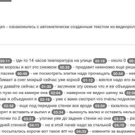
о - ознакомьтесь с автоматически созданным текстом из видеорол
- где-то 14 часов температура на улице
- около 0
00:11
00:16
00
ие морозы и вот это снежком
- придавит немножко еще реши
00:35
а пасеке
- не посмотреть элитки надо прочищать
- не
00:49
00:54
бивает а снег мокрый сейчас уже коркой
- взялся надо его в
01:12
ну давайте сейчас и
- заглянем эту семью что я ее объедин
01:30
 пузо но на камере она
- наверное не видно шинку за
02:04
02:0
тоже я объединял я
- уже с вами смотрел что пчёлы поднял
02:19
г
- еще под передние стенки все вроде
- казалось н
02:58
03:04
ворят я вставить и выпил и
- выкинуть жалко и оставить нель
03:34
улочки по 2
- улочки уже до задние стенки но они
- ра
03:51
03:54
едней стенкой
- но в этой пачке надо за стальной
- п
04:11
04:15
- посыпалась короче вот такое am но
- извините за выражен
04:33