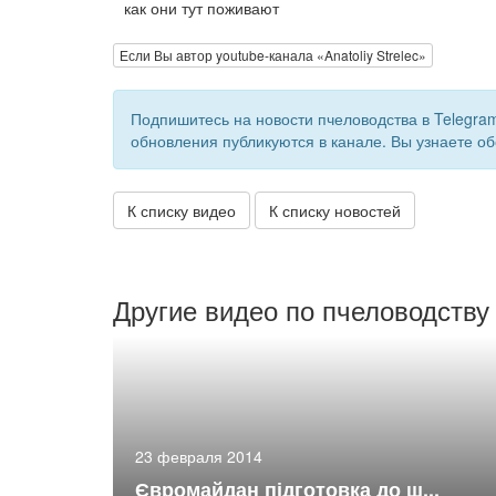
как они тут поживают
Если Вы автор youtube-канала «Anatoliy Strelec»
Подпишитесь на новости пчеловодства в Telegra
обновления публикуются в канале. Вы узнаете об
К списку видео
К списку новостей
Другие видео по пчеловодству
23 февраля 2014
Євромайдан підготовка до ш...