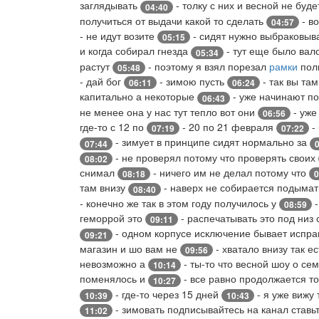
заглядывать
- толку с них и весной не буд
04:40
получиться от выдачи какой то сделать
- во
04:57
- не идут возите
- сидят нужно выбраковыв
05:15
и когда собирал гнезда
- тут еще было ва
05:34
растут
- поэтому я взял порезал
рамки
пол
05:48
- дай бог
- зимою пусть
- так вы та
06:11
06:24
капитально а некоторые
- уже начинают по
06:43
не менее она у нас тут тепло вот они
- уже
06:56
где-то с 12 по
- 20 по 21 февраля
-
07:19
07:22
- зимует в принципе сидят нормально за
07:44
- не проверял потому что проверять своих
08:02
снимал
- ничего им не делал потому что
08:18
0
там внизу
- наверх не собирается подыма
08:40
- конечно же так в этом году получилось у
-
08:59
геморрой это
- распечатывать это под низ
09:11
- одном корпусе исключение бывает испр
09:21
магазин и шо вам не
- хватало внизу так ес
09:56
невозможно а
- ты-то что весной шоу о сем
10:14
поменялось и
- все равно продолжается т
10:27
- где-то через 15 дней
- я уже вижу
10:39
10:43
- зимовать подписывайтесь на канал ставь
11:02