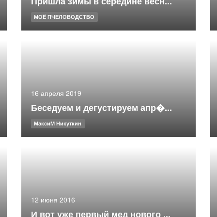
Пришла зимы в середине весн...
МОЁ ПЧЕЛОВОДСТВО
16 апреля 2019
Беседуем и дегустируем апр�...
МаксиМ Никуткин
12 июня 2016
И вот уже первый мед нового ...