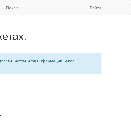
Поиск
Войти
етах.
есятки источников информации, и все