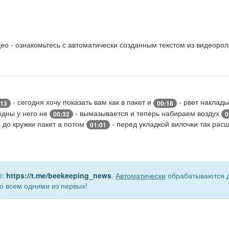
о - ознакомьтесь с автоматически созданным текстом из видеорол
- сегодня хочу показать вам как в пакет и
- рвет наклад
:13
00:18
одны у него не
- вымазывается и теперь набираем воздух
00:32
0
 до кружки пакет а потом
- перед укладкой вилочки так рас
01:01
m:
https://t.me/beekeeping_news
.
Автоматически
обрабатываются д
о всем одними из первых!