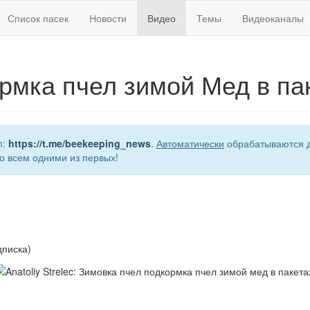
Список пасек
Новости
Видео
Темы
Видеоканалы
рмка пчел зимой Мед в пак
m:
https://t.me/beekeeping_news
.
Автоматически
обрабатываются д
о всем одними из первых!
дписка)