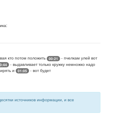
ика:
ывая кто потом положить
- пчелкам улей вот
00:21
- выдавливает только кружку немножко надо
0:44
ширять и
- вот будет
01:05
есятки источников информации, и все