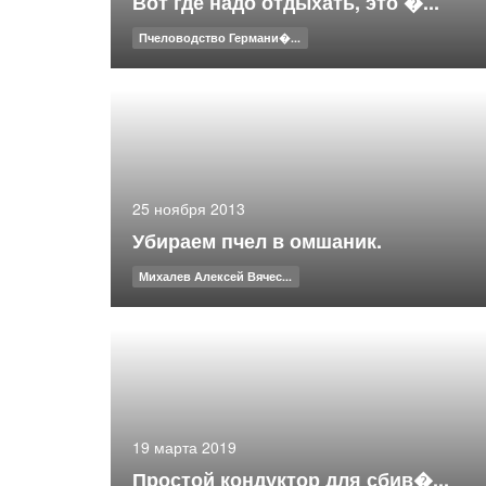
Вот где надо отдыхать, это �...
Пчеловодство Германи�...
25 ноября 2013
Убираем пчел в омшаник.
Михалев Алексей Вячес...
19 марта 2019
Простой кондуктор для сбив�...