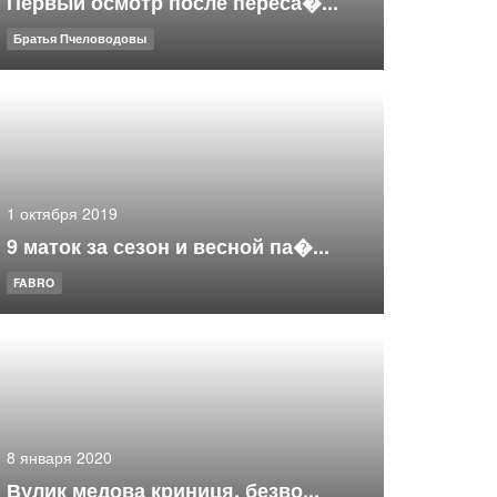
Первый осмотр после переса�...
Братья Пчеловодовы
1 октября 2019
9 маток за сезон и весной па�...
FABRO
8 января 2020
Вулик медова криниця, безво...