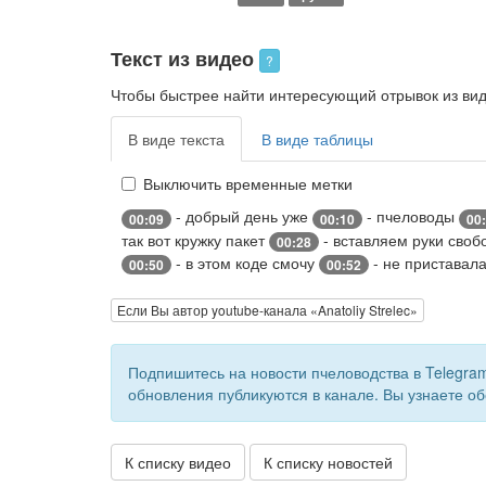
Текст из видео
?
Чтобы быстрее найти интересующий отрывок из виде
В виде текста
В виде таблицы
Выключить временные метки
- добрый день уже
- пчеловоды
00:09
00:10
00
так вот кружку пакет
- вставляем руки своб
00:28
- в этом коде смочу
- не приставала
00:50
00:52
Если Вы автор youtube-канала «Anatoliy Strelec»
Подпишитесь на новости пчеловодства в Telegra
обновления публикуются в канале. Вы узнаете об
К списку видео
К списку новостей