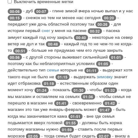
Выключить временные метки
- дуб
- глине зимой вчера ночью выпал и у нас
00:06
00:07
- снежок но тем ни менее нас сегодня
-
00:15
00:20
передают уже дочь областной поэтому так
- для
00:26
истории первый
снег
у меня на пасеке
- пасека
00:32
зимует каждый год хочу закрыть
- некоторые на север
00:40
ветер не дул и так
- каждый год то не чем-то не когда-
00:48
то
- больше не придумаю чем его лучше закрыть
00:51
- с другой стороны выживает сильнейший
-
00:56
01:01
поэтому как бы неблагоприятных условиях
-
01:05
действительно тип
семьи
которые не
- выдержат хотя
01:11
такого еще не было не
- выдержать
зимовку
значит
01:15
идет отбраковка
- естественным образом один
01:19
момент хочу
- показать
- чтобы
- когда
01:24
01:30
01:32
мы магазин и оставляем на семьях
- чтобы семья не
01:36
перешло в магазин не
- своевременно
-
01:41
01:42
магазин это так уже январь-февраль может
- быть
01:47
когда мы заканчивается кама
- вне где семья
01:51
подымается вверх головой
- должны быть корма
01:55
поэтому магазины нужно
- ставить после первых
01:59
морозов
- тогда семья будет сидеть
- внизу а
02:05
02:07