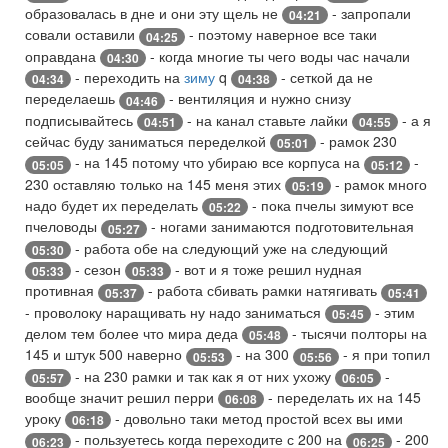
образовалась в дне и они эту щель не
- запропали
04:21
совали оставили
- поэтому наверное все таки
04:25
оправдана
- когда многие ты чего воды час начали
04:30
- переходить на
зиму
q
- сеткой да не
04:34
04:38
переделаешь
- вентиляция и нужно снизу
04:46
подписывайтесь
- на канал ставьте лайки
- а я
04:51
04:55
сейчас буду заниматься переделкой
- рамок 230
05:01
- на 145 потому что убираю все корпуса на
-
05:05
05:12
230 оставляю только на 145 меня этих
- рамок много
05:19
надо будет их переделать
- пока пчелы зимуют все
05:22
пчеловоды
- ногами занимаются подготовительная
05:27
- работа обе на следующий уже на следующий
05:30
- сезон
- вот и я тоже решил нудная
05:33
05:33
противная
- работа сбивать рамки натягивать
05:37
05:41
- проволоку наращивать ну надо заниматься
- этим
05:45
делом тем более что мира деда
- тысячи полторы на
05:48
145 и штук 500 наверно
- на 300
- я при топил
05:53
05:56
- на 230 рамки и так как я от них ухожу
-
05:57
06:05
вообще значит решил перри
- переделать их на 145
06:08
уроку
- довольно таки метод простой всех вы ими
06:18
- пользуетесь когда переходите с 200 на
- 200
06:23
06:25