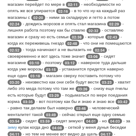
магазин перейдет по мере в
- необходимости но
02:11
опять же все упирается
- в то что ну-ка каждый раз
02:16
магазины с
- ними за складирую и гетто а потом
02:20
- дождись морозов и опять стал магазина
-
02:24
02:29
лишняя работа поэтому как бы ставлю
- оставляю
02:32
магазин и сразу но есть семьи
- которые
-
02:38
02:43
когда их переживешь гнездо
- что они не помещаются
02:48
- тогда начинают а не вылазить не
-
02:52
02:54
своевременно и вот здесь тоже значит
- сидят
03:06
магазине
- поэтому
- наверное туда дальше
03:10
03:12
когда уже морозы
- устаканится придется наверно
03:15
еще один
- магазин сверху поставить потому что
03:18
- неизвестно как они себя будут вести
- хватит
03:20
03:23
либо это меда потому что там же
- снизу еще пчелы
03:26
есть которые будут
- подыматься по мере поедания
03:29
корма
- вот поэтому как бы и знаю и знаю все
03:35
03:42
- равно так делаем был наверно
- человеческий
03:46
менталитет такой
- сейчас открыл еще одну семью
03:49
- сидят
- сидят зимуют
- но
- за
03:54
03:59
04:01
04:03
зиму
кулак когда дно
- сеткой у меня дунья беседки
04:08
- но тем не менее вот видно да щель
-
04:11
04:17