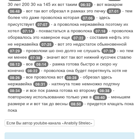
30 лет 200 30 на 145 их вот таким
- вот макаром
06:32
- вот так вот обрезал я рамках это печку
- тем
06:48
07:01
более что даже проволока которая
- здесь
07:06
присутствует
- а проволока нержавейка поэтому их
07:07
хотел
- похвастаться а проволока
- проволока
07:14
07:18
оборвалось это наверное еще
- составив нефть это
07:22
не нержавейка
- вот это недостаток обыкновенной
07:25
- проволоки шо оно долго не слушать
- но тем
07:29
07:36
ни менее
- значит вот так вот нижний кусочек ставлю
07:38
- все
- рамка готова быстро и скоро ну
08:12
08:14
конечно
- проволока она будет перетянуть хотя не
08:22
- все проволока вот
- обрезал здесь
08:26
08:28
нержавейка
- натянута тоже немножко подтяну
08:31
- и все пок рамка готова ко второму
-
08:34
08:38
повторному использованию только уже в
- меньшем
08:40
размере и и вот так до весны
- придется клацать пока
08:50
пока
Если Вы автор youtube-канала «Anatoliy Strelec»