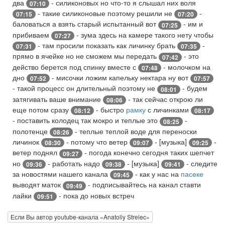
два
- силиконовых но что-то я слышал них воля
07:10
- такие силиконовые поэтому решили не
-
07:15
07:20
баловаться а взять старый испытанный вот
- им и
07:25
прибиваем
- зума здесь на камере такого нету чтобы
07:27
- там просили показать как личинку брать
-
07:31
07:35
прямо в ячейке но не сможем мы передать
- это
07:42
действо берется под спинку вместе с
- молочком на
07:48
дно
- мисочки ложим капельку нектара ну вот
07:52
07:57
- такой процесс он длительный поэтому не
- будем
08:01
затягивать ваше внимание
- так сейчас открою ли
08:06
еще потом сразу
- быстро
рамку
с личинками
08:12
08:17
- поставить колодец так мокро и теплые это
-
08:25
полотенце
- теплые теплой воде для переноски
08:26
личинок
- потому что ветер
- [музыка]
-
08:30
09:07
09:25
ветер поднял
- погода конечно сегодня таких шепчет
09:27
но
- работать надо
- [музыка]
- следите
09:36
09:38
09:41
за новостями нашего канала
- как у нас на
пасеке
09:45
выводят маток
- подписывайтесь на канал ставти
09:49
лайки
- пока до новых встреч
09:51
Если Вы автор youtube-канала «Anatoliy Strelec»