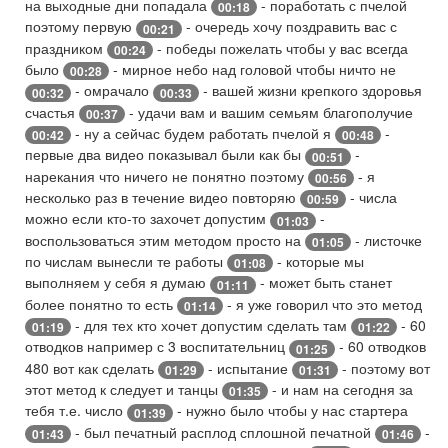
на выходные дни попадала
- поработать с пчелой
00:18
поэтому первую
- очередь хочу поздравить вас с
00:21
праздником
- победы пожелать чтобы у вас всегда
00:24
было
- мирное небо над головой чтобы ничто не
00:28
- омрачало
- вашей жизни крепкого здоровья
00:32
00:33
счастья
- удачи вам и вашим семьям благополучие
00:37
- ну а сейчас будем работать пчелой я
-
00:42
00:48
первые два видео показывал были как бы
-
00:51
нарекания что ничего не понятно поэтому
- я
00:56
несколько раз в течение видео повторяю
- числа
00:59
можно если кто-то захочет допустим
-
01:03
воспользоваться этим методом просто на
- листочке
01:05
по числам вынесли те работы
- которые мы
01:08
выполняем у себя я думаю
- может быть станет
01:11
более понятно то есть
- я уже говорил что это метод
01:14
- для тех кто хочет допустим сделать там
- 60
01:19
01:22
отводков например с 3 воспитательниц
- 60 отводков
01:25
480 вот как сделать
- испытание
- поэтому вот
01:29
01:31
этот метод к следует и танцы
- и нам на сегодня за
01:35
тебя т.е. число
- нужно было чтобы у нас стартера
01:39
- был печатный расплод сплошной печатной
-
01:43
01:46