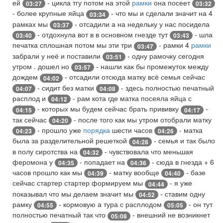
ей
- цикла тгу потом на этой
рамки
она посеет
03:27
03:32
- более крупные яйца
- что мы и сделали значит на 4
03:34
рамках мы
- отсадили а на недельку у нас посидела
03:37
- отдохнула вот в в основном гнезде тут
- шла
03:40
03:43
печатка сплошная потом мы эти три
- рамки 4
рамки
03:47
забрали у неё и поставили
- одну рамочку сегодня
03:51
утром . дошел но
- нашли как бы промежуток между
03:57
дождем
- отсадили отсюда матку всё семья сейчас
04:02
- сидит без матки
- здесь полностью печатный
04:07
04:08
расплод и
- рам кота где матка посеяла яйца с
04:12
- которых мы будем сейчас брать прививку
-
04:15
04:17
так сейчас
- после того как мы утром отобрали матку
04:20
- прошло уже
порядка
шести часов
- матка
04:23
04:26
была за разделительной решеткой
- семья и так было
04:28
в полу сиротства на
- чувствовала что меньшая
04:32
феромона у
- попадает на
- сюда в гнезда + 6
04:35
04:36
часов прошло как мы
- матку вообще
- базе
04:39
04:40
сейчас стартер стартер формируем мы
- я уже
04:44
показывал что мы делаем значит мы
- ставим одну
04:52
рамку
- кормовую а тура с расплодом
- он тут
04:55
05:05
полностью печатный так что
- внешний не возникнет
05:08