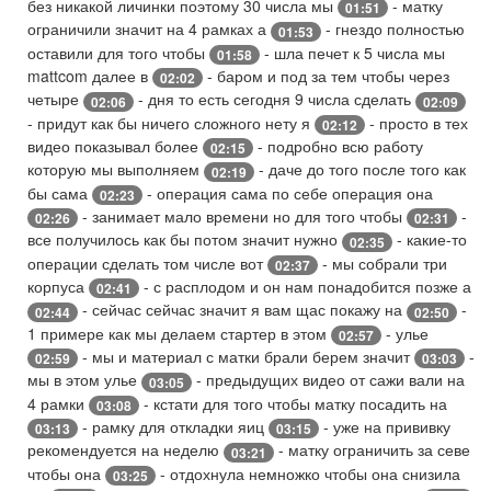
без никакой личинки поэтому 30 числа мы
- матку
01:51
ограничили значит на 4 рамках а
- гнездо полностью
01:53
оставили для того чтобы
- шла печет к 5 числа мы
01:58
mattcom далее в
- баром и под за тем чтобы через
02:02
четыре
- дня то есть сегодня 9 числа сделать
02:06
02:09
- придут как бы ничего сложного нету я
- просто в тех
02:12
видео показывал более
- подробно всю работу
02:15
которую мы выполняем
- даче до того после того как
02:19
бы сама
- операция сама по себе операция она
02:23
- занимает мало времени но для того чтобы
-
02:26
02:31
все получилось как бы потом значит нужно
- какие-то
02:35
операции сделать том числе вот
- мы собрали три
02:37
корпуса
- с расплодом и он нам понадобится позже а
02:41
- сейчас сейчас значит я вам щас покажу на
-
02:44
02:50
1 примере как мы делаем стартер в этом
- улье
02:57
- мы и материал с матки брали берем значит
-
02:59
03:03
мы в этом улье
- предыдущих видео от сажи вали на
03:05
4 рамки
- кстати для того чтобы матку посадить на
03:08
- рамку для откладки яиц
- уже на прививку
03:13
03:15
рекомендуется на неделю
- матку ограничить за севе
03:21
чтобы она
- отдохнула немножко чтобы она снизила
03:25