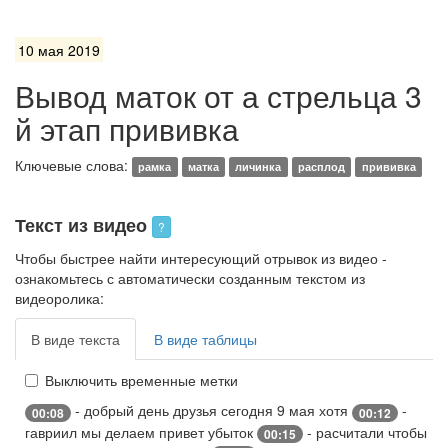
10 мая 2019
Вывод маток от а стрельца 3
й этап прививка
Ключевые слова:
рамка
матка
личинка
расплод
прививка
Текст из видео
?
Чтобы быстрее найти интересующий отрывок из видео -
ознакомьтесь с автоматически созданным текстом из
видеоролика:
В виде текста
В виде таблицы
Выключить временные метки
- добрый день друзья сегодня 9 мая хотя
-
00:08
00:12
гавриил мы делаем привет убыток
- расчитали чтобы
00:15