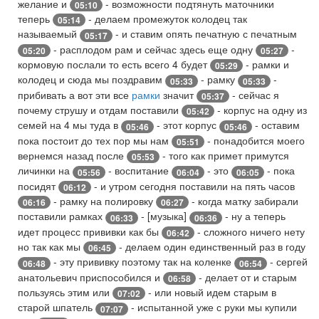
желание и
- возможности подтянуть маточники
05:10
теперь
- делаем промежуток колодец так
05:14
называемый
- и ставим опять печатную с печатным
05:17
- расплодом рам и сейчас здесь еще одну
-
05:20
05:27
кормовую послали то есть всего 4 будет
- рамки и
05:29
колодец и сюда мы поздравим
- рамку
-
05:33
05:33
прибивать а вот эти все
рамки
значит
- сейчас я
05:37
почему струшу и отдам поставили
- корпус на одну из
05:42
семей на 4 мы туда в
- этот корпус
- оставим
05:46
05:46
пока постоит до тех пор мы нам
- понадобится моего
05:51
вернемся назад после
- того как примет примутся
05:53
личинки на
- воспитание
- это
- пока
05:56
06:04
06:05
посидят
- и утром сегодня поставили на пять часов
06:12
- рамку на полировку
- когда матку забирали
06:16
06:27
поставили рамках
- [музыка]
- ну а теперь
06:33
06:36
идет процесс прививки как бы
- сложного ничего нету
06:42
но так как мы
- делаем один единственный раз в году
06:45
- эту прививку поэтому так на коленке
- сергей
06:48
06:54
анатольевич приспособился и
- делает от и старым
06:58
пользуясь этим или
- или новый идем старым в
07:02
старой шпатель
- испытанной уже с руки мы купили
07:07