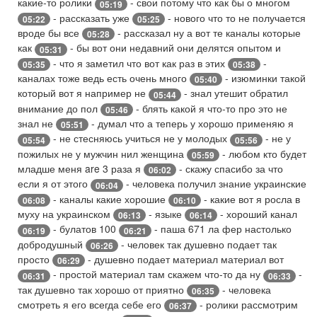
какие-то ролики
- свои потому что как бы о многом
05:19
- рассказать уже
- нового что то не получается
05:22
05:25
вроде бы все
- рассказал ну а вот те каналы которые
05:28
как
- бы вот они недавний они делятся опытом и
05:31
- что я заметил что вот как раз в этих
-
05:35
05:38
каналах тоже ведь есть очень много
- изюминки такой
05:40
который вот я например не
- знал утешит обратил
05:44
внимание до пол
- блять какой я что-то про это не
05:46
знал не
- думал что а теперь у хорошо применяю я
05:51
- не стесняюсь учиться не у молодых
- не у
05:54
05:56
пожилых не у мужчин нил женщина
- любом кто будет
05:59
младше меня are 3 раза я
- скажу спасибо за что
06:02
если я от этого
- человека получил знание украинские
06:04
- каналы какие хорошие
- какие вот я росла в
06:08
06:10
муху на украинском
- языке
- хороший канал
06:13
06:14
- булатов 100
- паша 671 ла фер настолько
06:19
06:21
добродушный
- человек так душевно подает так
06:26
просто
- душевно подает материал материал вот
06:29
- простой материал там скажем что-то да ну
-
06:31
06:33
так душевно так хорошо от приятно
- человека
06:35
смотреть я его всегда себе его
- ролики рассмотрим
06:37