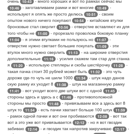
очень
- много хороших и вот по рамках сейчас мы
10:43
- заготавливаем рамки и вот многие
-
10:46
10:49
используют я опять же просто делюсь
- своим
10:51
опытом нового ничего покупают
- китайские втулки
10:54
бронзовые стал сверлит
- отверстие вставляют их для
10:56
того чтобы не
- прорезало проволока боковую планку
11:00
- я этими втулками не пользуюсь но
-
11:04
11:07
отверстие нужно светает большие покупать
- эти
11:09
втулок много нужно сверлить
- на широкие отверстия
11:13
дополнительные
- усилия скажем там стар для станка
11:16
я
- использую степлеры и скобы шестёрочку
-
11:20
11:28
такая пачка стоит 30 рублей может быть
- это чуть
11:32
дороже где-то чуть не шили 1000
- штук надо данов
11:34
скую рамку их уходит 8
- штук на магазинную рамку
11:38
- вот уходит всего две штуки вот с одной
-
11:41
11:45
стороны здесь и здесь а с
- противоположной
11:46
стороны мы просто
- привязываем все а здесь вот 8
11:48
штук то
- есть пачки хватает больше 100 штук
11:54
11:59
- рамок одной пачки и вот они пробиваются
- вот так
12:08
вот а это уже вот привязывается
- но я вот гвоздик
12:12
забиваю
- и гвоздик так напротив закручиваю
-
12:14
12:17