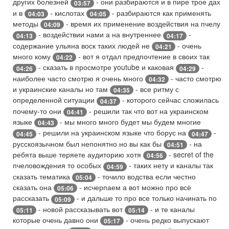
других болезней
- они разбираются и в пире трое дах
03:57
и в
- кислотах
- разбираются как применять
04:03
04:05
методы
- время их применение воздействия на пчелу
04:09
- воздействии нами а на внутреннее
-
04:13
04:17
содержание ульяна воск таких людей не
- очень
04:21
много кому
- вот я отдал предпочтение в своих так
04:22
- сказать в просмотре youtube и каковая
-
04:26
04:29
наиболее часто смотрю я очень много
- часто смотрю
04:32
и украинские каналы но там
- все ритму с
04:35
определенной ситуации
- которого сейчас сложилась
04:37
почему-то они
- решили так что вот на украинском
04:41
языке
- мы много много будет мы будем многие
04:43
- решили на украинском языке что борус на
-
04:45
04:47
русскоязычном был непонятно но вы как бы
- на
04:51
ребята выше теряете аудиторию хотя
- secret of the
04:56
пчеловождения то особых
- таких нету и каналы так
04:59
сказать тематика
- точило водства если честно
05:04
сказать она
- исчерпаем а вот можно про всё
05:06
рассказать
- и дальше то про все только начинать по
05:09
- новой рассказывать вот
- и те каналы
05:11
05:14
которые очень давно они
- очень редко выпускают
05:17