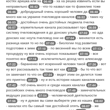
костях аришка или ха
- ха ха решка извинить если вы
06:40
неправильно
- что-то назвал как-то фамилию тоже
06:42
- добродушный очень хороший человек да
-
06:46
06:48
много как на украине пчеловодов каналов
- таких ну
06:52
- достойных очень достойных людмила пчелка
06:53
- изумительные канала рассказывает про
-
06:57
06:59
систему пчеловождения в до донских ульях
- но ада
07:02
донских нас ноута пчеловод они не
- меняются есть
07:04
разница какая то но по
- биологии под развитию
07:08
подготовке к зиме
- по весенней мы по всем
-
07:10
07:13
процедуру ну все очень хорошо показывает
- все
07:16
понятно все
- исключительно доход чего александр
07:18
- бараненко вот искренний человек такой
- вот
07:22
07:26
ну вот рассказывать так тоже вот как
- бы то что вот
07:29
он замечает то что он
- видит этим он делится тоже
07:34
это приятно
- ну и есть истории наших каналов каких
07:38
- not очень много и среди наших каналах
-
07:42
07:44
российских очень много пчеловодов
- замечательных
07:49
ведущих рассказ в
- человеческой деятельности
07:54
- ну я думаю вы сами выберете уже из наших
07:56
08:02
- каналах кто бы самый там достойной опять
- же
08:07