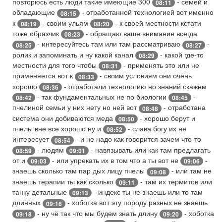
повторюсь есть люди такие имеющие 300
- семей и
08:11
обладающие
- отработанной технологией вот именно
08:15
к
- своим ульям
- к своей местности кстати
08:19
08:20
тоже образчик
- обращаю ваше внимание всегда
08:23
- интересуйтесь там или там рассматриваю
-
08:25
08:27
ролик и запоминать и ну какой канал
- какой где-то
08:29
местности для того чтобы
- применять это или не
08:31
применяется вот к
- своим условиям они очень
08:33
хорошо
- отработали технологию но знаний скажем
08:36
- так фундаментальных не по биологии
-
08:42
08:45
пчелиной семьи у них нету но ней вот
- отработана
08:48
система они добиваются меда
- хорошо берут и
08:50
пчелы вне все хорошо ну и
- слава богу их не
08:52
интересует
- и не надо как говорится зачем что-то
08:54
- людям
- навязывать или как там предлагать
08:59
09:01
от и
- или упрекать их в том что а ты вот не
-
09:03
09:06
знаешь сколько там пар дых лицу пчелы
- или там не
09:08
знаешь терапии ты как сколько
- там их термитов или
09:11
танку детальные
- индекс ты не знаешь или то там
09:13
длинных
- хоботка вот эту породу разных не знаешь
09:16
- ну чё так что мы будем знать длину
- хоботка
09:18
09:20