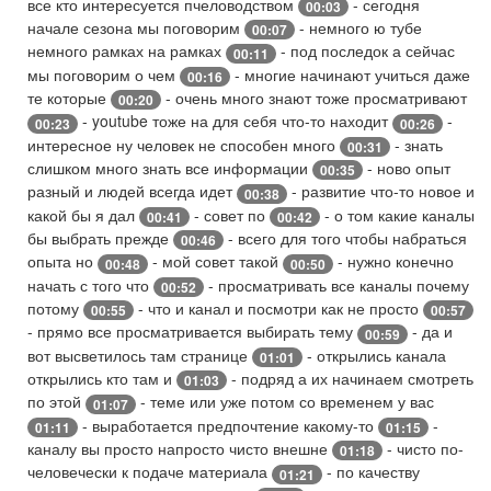
все кто интересуется пчеловодством
- сегодня
00:03
начале сезона мы поговорим
- немного ю тубе
00:07
немного рамках на рамках
- под последок а сейчас
00:11
мы поговорим о чем
- многие начинают учиться даже
00:16
те которые
- очень много знают тоже просматривают
00:20
- youtube тоже на для себя что-то находит
-
00:23
00:26
интересное ну человек не способен много
- знать
00:31
слишком много знать все информации
- ново опыт
00:35
разный и людей всегда идет
- развитие что-то новое и
00:38
какой бы я дал
- совет по
- о том какие каналы
00:41
00:42
бы выбрать прежде
- всего для того чтобы набраться
00:46
опыта но
- мой совет такой
- нужно конечно
00:48
00:50
начать с того что
- просматривать все каналы почему
00:52
потому
- что и канал и посмотри как не просто
00:55
00:57
- прямо все просматривается выбирать тему
- да и
00:59
вот высветилось там странице
- открылись канала
01:01
открылись кто там и
- подряд а их начинаем смотреть
01:03
по этой
- теме или уже потом со временем у вас
01:07
- выработается предпочтение какому-то
-
01:11
01:15
каналу вы просто напросто чисто внешне
- чисто по-
01:18
человечески к подаче материала
- по качеству
01:21