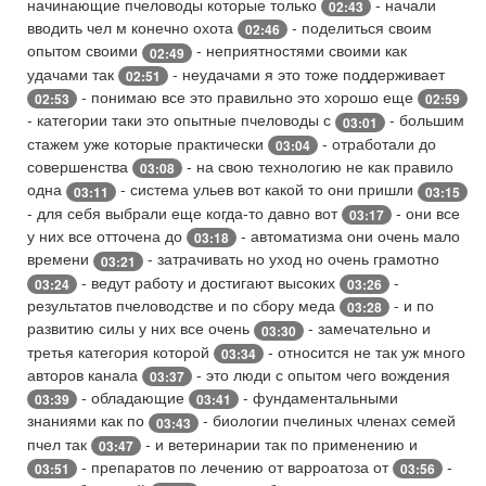
начинающие пчеловоды которые только
- начали
02:43
вводить чел м конечно охота
- поделиться своим
02:46
опытом своими
- неприятностями своими как
02:49
удачами так
- неудачами я это тоже поддерживает
02:51
- понимаю все это правильно это хорошо еще
02:53
02:59
- категории таки это опытные пчеловоды с
- большим
03:01
стажем уже которые практически
- отработали до
03:04
совершенства
- на свою технологию не как правило
03:08
одна
- система ульев вот какой то они пришли
03:11
03:15
- для себя выбрали еще когда-то давно вот
- они все
03:17
у них все отточена до
- автоматизма они очень мало
03:18
времени
- затрачивать но уход но очень грамотно
03:21
- ведут работу и достигают высоких
-
03:24
03:26
результатов пчеловодстве и по сбору меда
- и по
03:28
развитию силы у них все очень
- замечательно и
03:30
третья категория которой
- относится не так уж много
03:34
авторов канала
- это люди с опытом чего вождения
03:37
- обладающие
- фундаментальными
03:39
03:41
знаниями как по
- биологии пчелиных членах семей
03:43
пчел так
- и ветеринарии так по применению и
03:47
- препаратов по лечению от варроатоза от
-
03:51
03:56