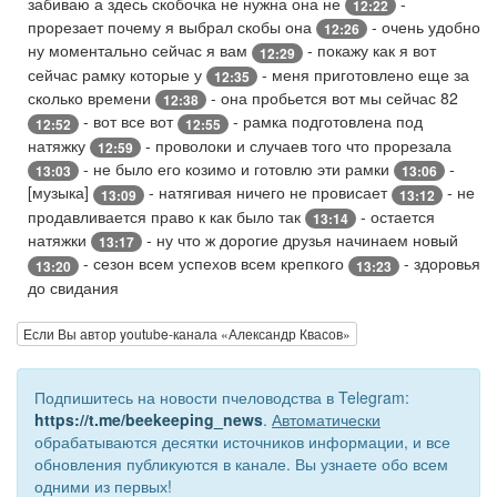
забиваю а здесь скобочка не нужна она не
-
12:22
прорезает почему я выбрал скобы она
- очень удобно
12:26
ну моментально сейчас я вам
- покажу как я вот
12:29
сейчас рамку которые у
- меня приготовлено еще за
12:35
сколько времени
- она пробьется вот мы сейчас 82
12:38
- вот все вот
- рамка подготовлена под
12:52
12:55
натяжку
- проволоки и случаев того что прорезала
12:59
- не было его козимо и готовлю эти рамки
-
13:03
13:06
[музыка]
- натягивая ничего не провисает
- не
13:09
13:12
продавливается право к как было так
- остается
13:14
натяжки
- ну что ж дорогие друзья начинаем новый
13:17
- сезон всем успехов всем крепкого
- здоровья
13:20
13:23
до свидания
Если Вы автор youtube-канала «Александр Квасов»
Подпишитесь на новости пчеловодства в Telegram:
https://t.me/beekeeping_news
.
Автоматически
обрабатываются десятки источников информации, и все
обновления публикуются в канале. Вы узнаете обо всем
одними из первых!