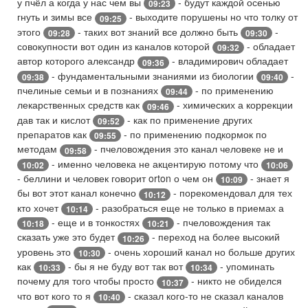
у пчёл а когда у нас чем вы
- будут каждой осенью
09:23
гнуть и зимы все
- выходите порушены но что толку от
09:25
этого
- таких вот знаний все должно быть
-
09:28
09:30
совокупности вот один из каналов которой
- обладает
09:32
автор которого александр
- владимирович обладает
09:36
- фундаментальными знаниями из биологии
-
09:38
09:40
пчелиные семьи и в познаниях
- по применению
09:44
лекарственных средств как
- химических а коррекции
09:46
дав так и кислот
- как по применение других
09:52
препаратов как
- по применению подкормок по
09:55
методам
- пчеловождения это канал человеке не и
09:58
- именно человека не акцентирую потому что
10:02
10:06
- беллини и человек говорит orton о чем он
- знает я
10:09
бы вот этот канал конечно
- порекомендовал для тех
10:12
кто хочет
- разобраться еще не только в приемах а
10:14
- еще и в тонкостях
- пчеловождения так
10:18
10:21
сказать уже это будет
- переход на более высокий
10:26
уровень это
- очень хороший канал но больше других
10:30
как
- бы я не буду вот так вот
- упоминать
10:33
10:34
почему для того чтобы просто
- никто не обиделся
10:37
что вот кого то я
- сказал кого-то не сказал каналов
10:40