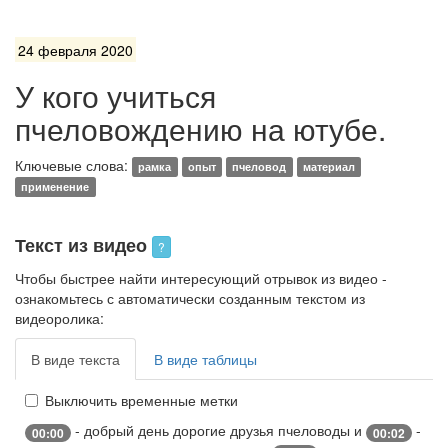
24 февраля 2020
У кого учиться
пчеловождению на ютубе.
Ключевые слова:
рамка
опыт
пчеловод
материал
применение
Текст из видео
?
Чтобы быстрее найти интересующий отрывок из видео -
ознакомьтесь с автоматически созданным текстом из
видеоролика:
В виде текста
В виде таблицы
Выключить временные метки
- добрый день дорогие друзья пчеловоды и
-
00:00
00:02