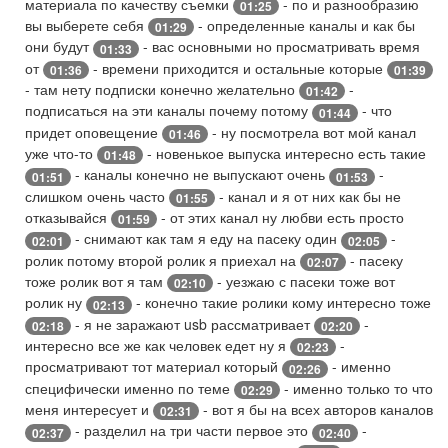
материала по качеству съемки
- по и разнообразию
01:25
вы выберете себя
- определенные каналы и как бы
01:29
они будут
- вас основными но просматривать время
01:33
от
- времени приходится и остальные которые
01:36
01:39
- там нету подписки конечно желательно
-
01:42
подписаться на эти каналы почему потому
- что
01:44
придет оповещение
- ну посмотрела вот мой канал
01:46
уже что-то
- новенькое выпуска интересно есть такие
01:48
- каналы конечно не выпускают очень
-
01:51
01:53
слишком очень часто
- канал и я от них как бы не
01:55
отказывайся
- от этих канал ну любви есть просто
01:59
- снимают как там я еду на пасеку один
-
02:01
02:05
ролик потому второй ролик я приехал на
- пасеку
02:07
тоже ролик вот я там
- уезжаю с пасеки тоже вот
02:10
ролик ну
- конечно такие ролики кому интересно тоже
02:13
- я не заражают usb рассматривает
-
02:18
02:20
интересно все же как человек едет ну я
-
02:23
просматривают тот материал который
- именно
02:26
специфически именно по теме
- именно только то что
02:29
меня интересует и
- вот я бы на всех авторов каналов
02:31
- разделил на три части первое это
-
02:37
02:40