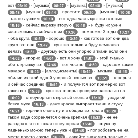
вот
- [музыка]
- [музыка]
- [музыка]
08:10
08:27
08:40
- [музыка]
- простите
- [музыка]
08:48
09:14
09:20
10:08
- так но лучшим
- вот одна часть крышки готовые
10:10
- сейчас вырежу вторую
- и буду их ужин
10:16
10:18
состыковывать сейчас я их
- немножко 2 годы
10:26
10:27
- оба круга
- хорошо
- как готова вот они два
10:51
13:39
круга вот она
- крышка только я буду немножко
13:47
делать
- другому есть они упорно и ткани если они
13:51
- упорно
- вот я хочу
- этой тканью
14:02
14:04
14:07
обить крышку вот
- вот честно
- сделаем таким
14:46
14:50
макаром
- [аплодисменты]
- [музыка]
-
15:23
15:42
15:45
обилие их этой одной упорный тканью вот
- теперь я
15:51
и сейчас соединю
- и получится вот примерно вот
15:54
такая вот
- крышка теперь проверим насколько на
15:58
- огнеупорная открытый огонь и
- уведи ой
16:02
16:10
бляха муха
- даже краска выгорает ткани и стужу
16:13
- горячий очень ну и в общем вот она в
-
16:21
16:28
таком виде сохраняется очень крепкая
- не не
16:32
разодрать я вот такая огнеупорная
- штука ну
16:40
ладненько можно теперь уже и
- попробовать ее на
16:45
месте просто друзья
- давайте знакомить тандыр с
16:50