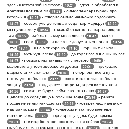
здесь я кстати забыл сказать
- здесь я обработал и
18:21
еретикам вот этим ли
- смысл температурной про
18:23
который я
- говорил сейчас немножко подсохнуть
18:25
- совсем уже до конца и будет кир маршрут
-
18:27
18:32
мы нужны могу
- отжигай отжигает на верно говорит
18:34
там
- забегать снизу снизились я
- минет
18:39
18:47
- всем
- я нас а не допустить оппонент
18:50
18:52
18:56
- так
- я не мог хорошо
- горишь ты сыпи и
19:11
19:16
- чуть-чуть влево
- да горят все в шашки ну вот
19:25
19:40
- поздравляю тандыр чик с первого
-
19:47
19:50
маленького у тебя здорово он должен
- прекрасно
20:01
вадим стенки сначала не
- почернеют все а ну а
20:08
потом уже побелеют
- все эти как только побелеет
20:11
защиту
- тандыр все прогреты , корешки этой да я
20:14
- симка не буду я сейчас вот это наша
-
20:26
20:27
щепотку до сорву лицо и большие воды
- ребята
20:36
посоветуйте них как сделать
- козырек над мангалом
20:39
над мангалом и
- кондером и так чтоб мне еще
20:44
вывести сюда
- через крышу здесь будет крыша
20:48
- поликарбонатная поэтому вот я сейчас
-
20:51
20:54
голубому ломаю как мне все это сделать
- сегодня
20:57