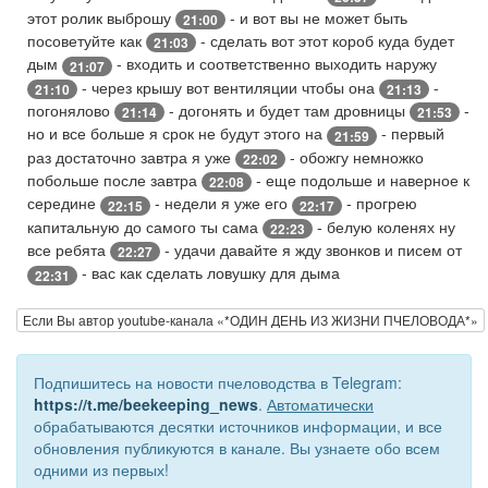
этот ролик выброшу
- и вот вы не может быть
21:00
посоветуйте как
- сделать вот этот короб куда будет
21:03
дым
- входить и соответственно выходить наружу
21:07
- через крышу вот вентиляции чтобы она
-
21:10
21:13
погонялово
- догонять и будет там дровницы
-
21:14
21:53
но и все больше я срок не будут этого на
- первый
21:59
раз достаточно завтра я уже
- обожгу немножко
22:02
побольше после завтра
- еще подольше и наверное к
22:08
середине
- недели я уже его
- прогрею
22:15
22:17
капитальную до самого ты сама
- белую коленях ну
22:23
все ребята
- удачи давайте я жду звонков и писем от
22:27
- вас как сделать ловушку для дыма
22:31
Если Вы автор youtube-канала «*ОДИН ДЕНЬ ИЗ ЖИЗНИ ПЧЕЛОВОДА*»
Подпишитесь на новости пчеловодства в Telegram:
https://t.me/beekeeping_news
.
Автоматически
обрабатываются десятки источников информации, и все
обновления публикуются в канале. Вы узнаете обо всем
одними из первых!