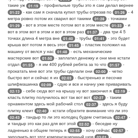
такие уж
- профильные трубы это я сам делал вернее
01:19
- как сам я сначала купил трубы отрезав по
- 4
01:22
01:26
метра ровно потом их сварил вот такими
- точками
01:28
- вот в этом месте потом вот в этом месте
- и
01:29
01:33
вот в этом вот в этом и вот в этом раз
- два три 4 5
01:37
точках длина 4 метра вне
- трубы
- это будет
01:40
01:41
крыша вот потом я весь этот
- пластик положил на
01:45
машину от велся у нас
- есть механические
01:48
мастерские вот
- заплатил денежку и они мне кстати
01:50
отдал
- я им 400 рублей ребята за то что
-
01:55
01:57
прокатать мне вот эти трубы сделали они
- четко
02:00
быстро вот и сейчас я их
- быстренько и песочке
02:03
шлифмашинка
- сдую и все и начну уже приваривать
02:09
- себе сюда вот на крышу ну вот закончил я
-
02:13
02:19
класть плитку получилось вот так вот вот
- таким
02:27
орнаментом здесь мой рабочий стол
- здесь я буду
02:37
плитку клеит
- кстати обратите внимание что ли это
02:40
- тандыр то ли это колодец будем считаешь
-
02:43
02:47
и тандыр это как раз для вот этой
- беседке ну
02:52
ладненько в общем теперь я
- хочу сейчас
-
02:55
02:57
заполнить вот этот компенсационный шов
-
03:01