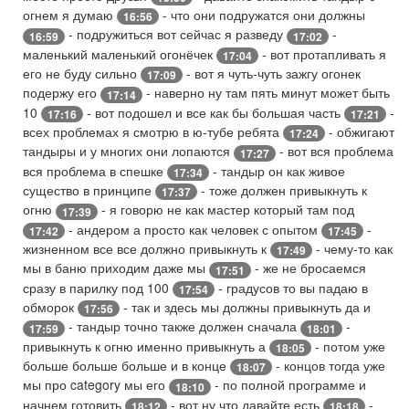
огнем я думаю
- что они подружатся они должны
16:56
- подружиться вот сейчас я разведу
-
16:59
17:02
маленький маленький огонёчек
- вот протапливать я
17:04
его не буду сильно
- вот я чуть-чуть зажгу огонек
17:09
подержу его
- наверно ну там пять минут может быть
17:14
10
- вот подошел и все как бы большая часть
-
17:16
17:21
всех проблемах я смотрю в ю-тубе ребята
- обжигают
17:24
тандыры и у многих они лопаются
- вот вся проблема
17:27
вся проблема в спешке
- тандыр он как живое
17:34
существо в принципе
- тоже должен привыкнуть к
17:37
огню
- я говорю не как мастер который там под
17:39
- андером а просто как человек с опытом
-
17:42
17:45
жизненном все все должно привыкнуть к
- чему-то как
17:49
мы в баню приходим даже мы
- же не бросаемся
17:51
сразу в парилку под 100
- градусов то вы падаю в
17:54
обморок
- так и здесь мы должны привыкнуть да и
17:56
- тандыр точно также должен сначала
-
17:59
18:01
привыкнуть к огню именно привыкнуть а
- потом уже
18:05
больше больше больше и в конце
- концов тогда уже
18:07
мы про category мы его
- по полной программе и
18:10
начнем готовить
- вот ну что давайте есть
-
18:12
18:18