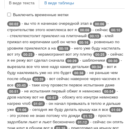
В виде текста
В виде таблицы
Выключить временные метки
- вы что я начинаю очередной этап в
-
00:02
00:06
строительстве этого комплекса вот я
- сейчас
00:08
00:10
- стеклотекстолит приклеил на плиточный
- клей
00:13
прижал его кирпичами шоб он четко
- ровненько по
00:16
уровням приклеился а на
- него уже буду настилать
00:19
вот эту
- керамогранит вот эту плитку
- сейчас
00:23
00:25
я ее режу вот сделал сначала
- шаблончики
-
00:29
00:30
вырезала все что мне надо какие детальки
- вот и
00:34
буду наклеивать уже но это будет
- не раньше чем
00:38
после обеда
- вот сейчас наверное через часочек я
00:39
все
- таки хочу провести первое испытание даже
00:45
- не испытания первый обжиг я немножко
-
00:51
00:54
дров наложу вот не
- обожгу его изнутри немножко
00:57
нагрею чтоб
- он начал привыкать в тепло и дальше
01:01
уже
- сегодня же буду делать крышу как я все
01:06
01:08
- это успею не знаю потому что дожди
- просто
01:10
задолбали льют и льют бесконечно
- сейчас он опять
01:12
тучи идут в общем вот я
- приготовил на крышу вот
01:16