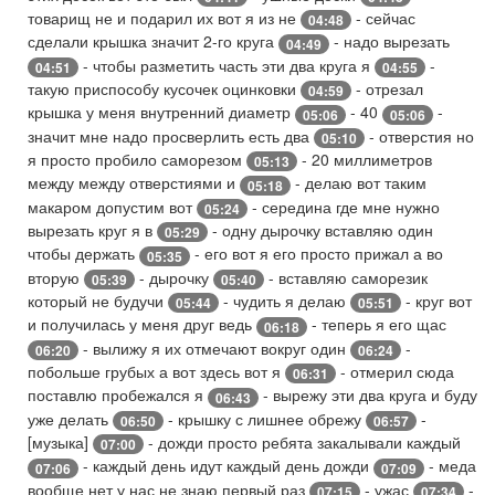
товарищ не и подарил их вот я из не
- сейчас
04:48
сделали крышка значит 2-го круга
- надо вырезать
04:49
- чтобы разметить часть эти два круга я
-
04:51
04:55
такую приспособу кусочек оцинковки
- отрезал
04:59
крышка у меня внутренний диаметр
- 40
-
05:06
05:06
значит мне надо просверлить есть два
- отверстия но
05:10
я просто пробило саморезом
- 20 миллиметров
05:13
между между отверстиями и
- делаю вот таким
05:18
макаром допустим вот
- середина где мне нужно
05:24
вырезать круг я в
- одну дырочку вставляю один
05:29
чтобы держать
- его вот я его просто прижал а во
05:35
вторую
- дырочку
- вставляю саморезик
05:39
05:40
который не будучи
- чудить я делаю
- круг вот
05:44
05:51
и получилась у меня друг ведь
- теперь я его щас
06:18
- вылижу я их отмечают вокруг один
-
06:20
06:24
побольше грубых а вот здесь вот я
- отмерил сюда
06:31
поставлю пробежался я
- вырежу эти два круга и буду
06:43
уже делать
- крышку с лишнее обрежу
-
06:50
06:57
[музыка]
- дожди просто ребята закалывали каждый
07:00
- каждый день идут каждый день дожди
- меда
07:06
07:09
вообще нет у нас не знаю первый раз
- ужас
-
07:15
07:34