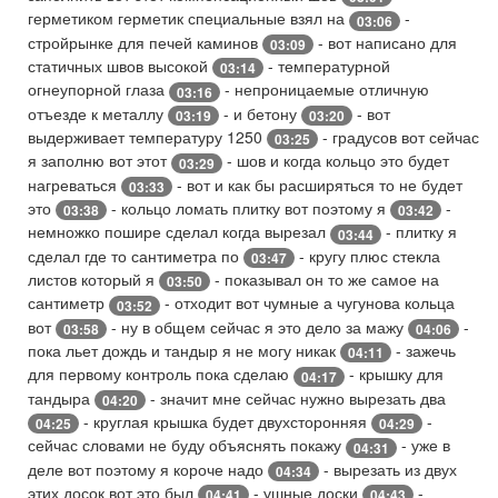
герметиком герметик специальные взял на
-
03:06
стройрынке для печей каминов
- вот написано для
03:09
статичных швов высокой
- температурной
03:14
огнеупорной глаза
- непроницаемые отличную
03:16
отъезде к металлу
- и бетону
- вот
03:19
03:20
выдерживает температуру 1250
- градусов вот сейчас
03:25
я заполню вот этот
- шов и когда кольцо это будет
03:29
нагреваться
- вот и как бы расширяться то не будет
03:33
это
- кольцо ломать плитку вот поэтому я
-
03:38
03:42
немножко пошире сделал когда вырезал
- плитку я
03:44
сделал где то сантиметра по
- кругу плюс стекла
03:47
листов который я
- показывал он то же самое на
03:50
сантиметр
- отходит вот чумные а чугунова кольца
03:52
вот
- ну в общем сейчас я это дело за мажу
-
03:58
04:06
пока льет дождь и тандыр я не могу никак
- зажечь
04:11
для первому контроль пока сделаю
- крышку для
04:17
тандыра
- значит мне сейчас нужно вырезать два
04:20
- круглая крышка будет двухсторонняя
-
04:25
04:29
сейчас словами не буду объяснять покажу
- уже в
04:31
деле вот поэтому я короче надо
- вырезать из двух
04:34
этих досок вот это был
- ушные доски
-
04:41
04:43