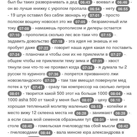
был бы таких разворачивать а дед
- воевал и
-
06:43
06:46
он во лучше книжку с укропом пропала
- нету
06:54
06:55
- 19 штук оставил без сабли звонарь ну
- просто
07:01
полоски вощину новосел это же
- безрамочный или
07:05
току
- намажешь прополисом и дилеры остается
07:08
- прополиса сколько лес все-таки что
-
07:10
07:15
задавить довольство
- эта идея не знаешь и не
07:18
пробует даже
- говорит наша идея какая по поставить
07:22
- планочки и чтобы они их не приклеили в
-
07:24
07:27
общем чтобы не приклеили тему зима и
- хвост
07:31
тянули они что-то не проявил когда
- я думала ты 2
07:34
русски то куриного
- попрется призванного лжи
07:36
новозеландского
- там там вмещал повернули мед
07:39
потек а тут
- сразу так компрессор на сколько литров
07:41
- творится какой 500 этот на больше 1000
- на
08:01
08:04
1000 asha 500 от такой у меня был
- цеху
-
08:07
08:10
хорошая тепленькой молитву маленько
- копейки и
08:15
место вижу 12 склеена места не
- занимают
-
08:28
08:28
а если саша мой семенов образными тут
- мне на
08:31
столе
- гомельская пчеловодства сбой мысли
08:40
08:42
- пчеловодами
- вала минске юра александрова в
08:44