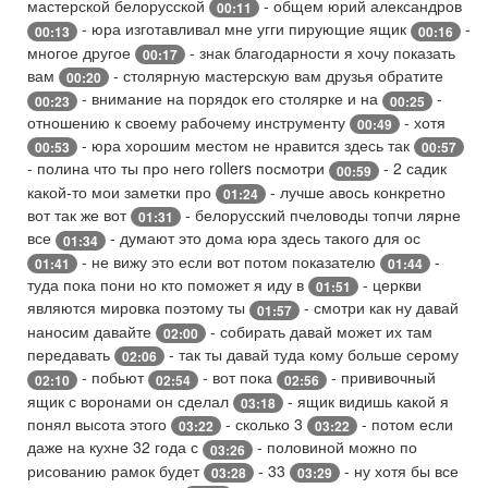
мастерской белорусской
- общем юрий александров
00:11
- юра изготавливал мне угги пирующие ящик
-
00:13
00:16
многое другое
- знак благодарности я хочу показать
00:17
вам
- столярную мастерскую вам друзья обратите
00:20
- внимание на порядок его столярке и на
-
00:23
00:25
отношению к своему рабочему инструменту
- хотя
00:49
- юра хорошим местом не нравится здесь так
00:53
00:57
- полина что ты про него rollers посмотри
- 2 садик
00:59
какой-то мои заметки про
- лучше авось конкретно
01:24
вот так же вот
- белорусский пчеловоды топчи лярне
01:31
все
- думают это дома юра здесь такого для ос
01:34
- не вижу это если вот потом показателю
-
01:41
01:44
туда пока пони но кто поможет я иду в
- церкви
01:51
являются мировка поэтому ты
- смотри как ну давай
01:57
наносим давайте
- собирать давай может их там
02:00
передавать
- так ты давай туда кому больше серому
02:06
- побьют
- вот пока
- прививочный
02:10
02:54
02:56
ящик с воронами он сделал
- ящик видишь какой я
03:18
понял высота этого
- сколько 3
- потом если
03:22
03:22
даже на кухне 32 года с
- половиной можно по
03:26
рисованию рамок будет
- 33
- ну хотя бы все
03:28
03:29