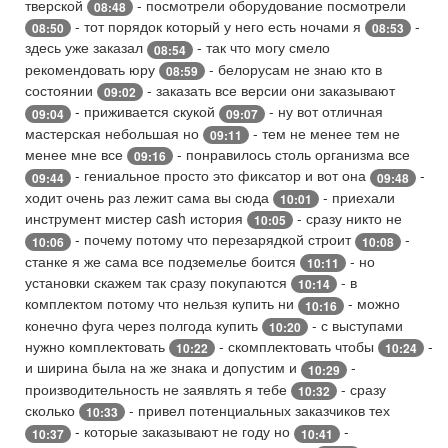
тверской
- посмотрели оборудование посмотрели
08:48
- тот порядок который у него есть ночами я
-
08:50
08:53
здесь уже заказал
- так что могу смело
08:54
рекомендовать юру
- белорусам не знаю кто в
08:59
состоянии
- заказать все версии они заказывают
09:02
- приживается скукой
- ну вот отличная
09:04
09:07
мастерская небольшая но
- тем не менее тем не
09:11
менее мне все
- понравилось столь организма все
09:16
- гениальное просто это фиксатор и вот она
-
09:44
09:48
ходит очень раз лежит сама вы сюда
- приехали
10:01
инструмент мистер cash история
- сразу никто не
10:05
- почему потому что перезарядкой строит
-
10:06
10:08
станке я же сама все подземелье боится
- но
10:11
установки скажем так сразу покупаются
- в
10:14
комплектом потому что нельзя купить ни
- можно
10:16
конечно фуга через полгода купить
- с выступами
10:20
нужно комплектовать
- скомплектовать чтобы
-
10:22
10:24
и ширина была на же знака и допустим и
-
10:29
производительность не заявлять я тебе
- сразу
10:32
сколько
- привел потенциальных заказчиков тех
10:33
- которые заказывают не году но
-
10:37
10:41