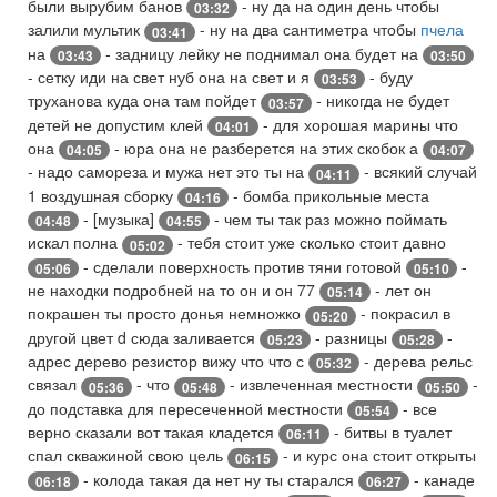
были вырубим банов
- ну да на один день чтобы
03:32
залили мультик
- ну на два сантиметра чтобы
пчела
03:41
на
- задницу лейку не поднимал она будет на
03:43
03:50
- сетку иди на свет нуб она на свет и я
- буду
03:53
труханова куда она там пойдет
- никогда не будет
03:57
детей не допустим клей
- для хорошая марины что
04:01
она
- юра она не разберется на этих скобок а
04:05
04:07
- надо самореза и мужа нет это ты на
- всякий случай
04:11
1 воздушная сборку
- бомба прикольные места
04:16
- [музыка]
- чем ты так раз можно поймать
04:48
04:55
искал полна
- тебя стоит уже сколько стоит давно
05:02
- сделали поверхность против тяни готовой
-
05:06
05:10
не находки подробней на то он и он 77
- лет он
05:14
покрашен ты просто донья немножко
- покрасил в
05:20
другой цвет d сюда заливается
- разницы
-
05:23
05:28
адрес дерево резистор вижу что что с
- дерева рельс
05:32
связал
- что
- извлеченная местности
-
05:36
05:48
05:50
до подставка для пересеченной местности
- все
05:54
верно сказали вот такая кладется
- битвы в туалет
06:11
спал скважиной свою цель
- и курс она стоит открыты
06:15
- колода такая да нет ну ты старался
- канаде
06:18
06:27