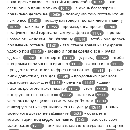
новаторские какие-то на войти приспособы
- они
10:44
специально принимать их
- я очень благодарен и
10:46
правильно делать не
- потому что хочу потому что из
10:50
нужно все
- покажу как говорят деньги любят тишину
10:51
- так и вот и
- производства просто
-
10:53
10:55
11:00
шкафчиков read взрывали там куча фриз я
- пролил
11:02
назвал эти железяки the phrase ну
- чтобы она делась
11:18
призывный останки
- там станке время к часу фреза
11:21
удобно при
- заодно и призы сделаю все и ручки
11:26
сделаю
- и четверти
- [музыка]
- чтобы
11:28
11:30
11:32
она рамки если уж по ширине а
- заодно и по
11:36
11:38
- разделителем тоже это фреза или вот-вот
- разные
11:44
пилы допустим у там для
- продольных пропилов
11:46
распускает доску для
- речь на
- давай
11:48
11:54
пакетик где этого пакет иволга
- стоят
- ну-ка
11:57
11:58
его круто нет от ящиков со
- статьями
-
12:02
12:03
честного пару ящиков возьмем мы работаем
-
12:08
фиксируется низверг вынеси его на улицу
- пошли
12:14
моего кота друзья не забывайте
- оставлять
12:28
комментарии под видео напишите
- вас есть своя
12:31
мастерская
- или вы заказываете изделие на стороне
12:33