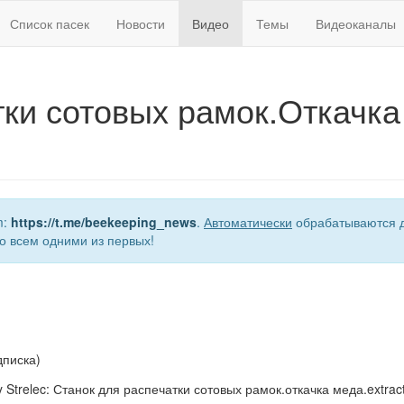
Список пасек
Новости
Видео
Темы
Видеоканалы
ки сотовых рамок.Откачка 
m:
https://t.me/beekeeping_news
.
Автоматически
обрабатываются д
о всем одними из первых!
дписка)