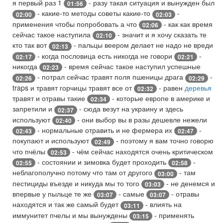
я первый раз 1
- разу такая ситуация и вынужден был
01:56
- какие-то методы советы какие-то
-
02:00
02:03
применения чтобы попробовать а что
- как как время
02:06
сейчас такое наступила
- значит и я хочу сказать те
02:10
кто так вот
- пальцы веером делает не надо не вреди
02:13
- когда пословица есть никогда не говори
-
02:17
02:21
никогда
- время сейчас такое наступил успешные
02:23
- потрал сейчас травят поля пшеницы драга
-
02:26
02:29
traps и травят горчицы травят все от
- равен
деревья
02:32
травят и отравы такие
- которые европе в америке и
02:34
запретили и
- сюда везут на украину и здесь
02:37
используют
- они выбор вы в разы дешевле нежели
02:40
- нормальные отравить и не фермера их
-
02:43
02:47
покупают и используют
- поэтому я вам точно говорю
02:49
что пчёлы
- чём сейчас находятся очень критическом
02:53
- состоянии и зимовка будет проходить
-
02:55
02:58
неблагополучно потому что там от другого
- там
03:00
пестициды въезде и никуда мы то того
- не денемся и
03:03
впервые у пыльце те же
- самые
- отравы
03:07
03:07
находятся и так же самый будет
- влиять на
03:11
иммунитет пчелы и мы вынуждены
- применять
03:15