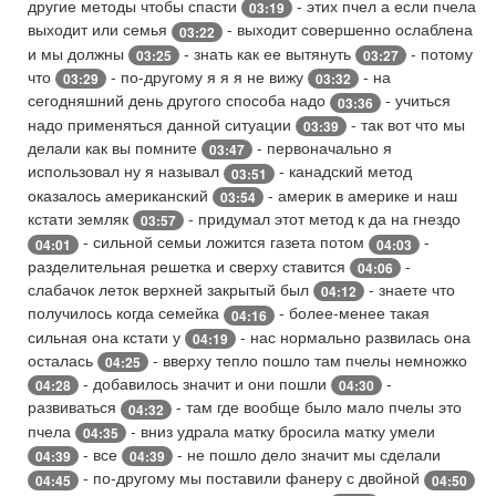
другие методы чтобы спасти
- этих пчел а если пчела
03:19
выходит или семья
- выходит совершенно ослаблена
03:22
и мы должны
- знать как ее вытянуть
- потому
03:25
03:27
что
- по-другому я я я не вижу
- на
03:29
03:32
сегодняшний день другого способа надо
- учиться
03:36
надо применяться данной ситуации
- так вот что мы
03:39
делали как вы помните
- первоначально я
03:47
использовал ну я называл
- канадский метод
03:51
оказалось американский
- америк в америке и наш
03:54
кстати земляк
- придумал этот метод к да на гнездо
03:57
- сильной семьи ложится газета потом
-
04:01
04:03
разделительная решетка и сверху ставится
-
04:06
слабачок леток верхней закрытый был
- знаете что
04:12
получилось когда семейка
- более-менее такая
04:16
сильная она кстати у
- нас нормально развилась она
04:19
осталась
- вверху тепло пошло там пчелы немножко
04:25
- добавилось значит и они пошли
-
04:28
04:30
развиваться
- там где вообще было мало пчелы это
04:32
пчела
- вниз удрала матку бросила матку умели
04:35
- все
- не пошло дело значит мы сделали
04:39
04:39
- по-другому мы поставили фанеру с двойной
04:45
04:50