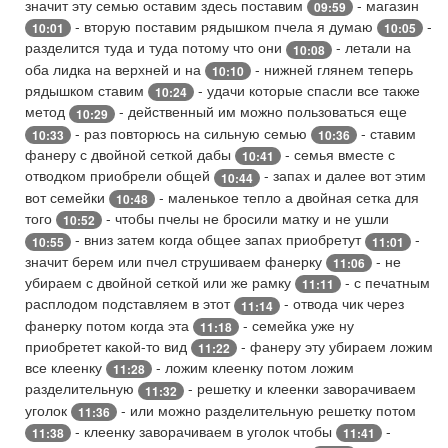
значит эту семью оставим здесь поставим
- магазин
09:59
- вторую поставим рядышком пчела я думаю
-
10:01
10:05
разделится туда и туда потому что они
- летали на
10:08
оба лидка на верхней и на
- нижней глянем теперь
10:10
рядышком ставим
- удачи которые спасли все также
10:24
метод
- действенный им можно пользоваться еще
10:29
- раз повторюсь на сильную семью
- ставим
10:33
10:36
фанеру с двойной сеткой дабы
- семья вместе с
10:41
отводком приобрели общей
- запах и далее вот этим
10:44
вот семейки
- маленькое тепло а двойная сетка для
10:48
того
- чтобы пчелы не бросили матку и не ушли
10:52
- вниз затем когда общее запах приобретут
-
10:55
11:01
значит берем или пчел струшиваем фанерку
- не
11:06
убираем с двойной сеткой или же рамку
- с печатным
11:11
расплодом подставляем в этот
- отвода чик через
11:14
фанерку потом когда эта
- семейка уже ну
11:18
приобретет какой-то вид
- фанеру эту убираем ложим
11:22
все клеенку
- ложим клеенку потом ложим
11:28
разделительную
- решетку и клеенки заворачиваем
11:32
уголок
- или можно разделительную решетку потом
11:36
- клеенку заворачиваем в уголок чтобы
-
11:38
11:41