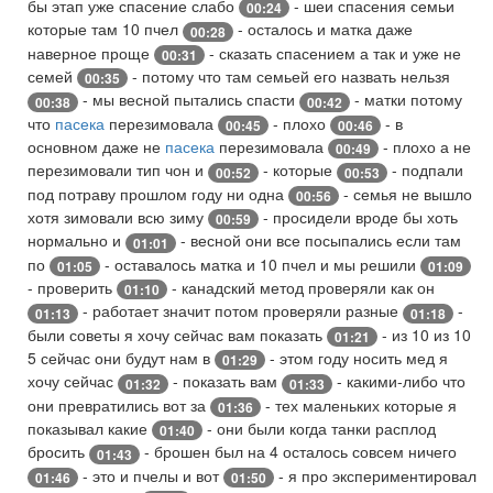
бы этап уже спасение слабо
- шеи спасения семьи
00:24
которые там 10 пчел
- осталось и матка даже
00:28
наверное проще
- сказать спасением а так и уже не
00:31
семей
- потому что там семьей его назвать нельзя
00:35
- мы весной пытались спасти
- матки потому
00:38
00:42
что
пасека
перезимовала
- плохо
- в
00:45
00:46
основном даже не
пасека
перезимовала
- плохо а не
00:49
перезимовали тип чон и
- которые
- подпали
00:52
00:53
под потраву прошлом году ни одна
- семья не вышло
00:56
хотя зимовали всю зиму
- просидели вроде бы хоть
00:59
нормально и
- весной они все посыпались если там
01:01
по
- оставалось матка и 10 пчел и мы решили
01:05
01:09
- проверить
- канадский метод проверяли как он
01:10
- работает значит потом проверяли разные
-
01:13
01:18
были советы я хочу сейчас вам показать
- из 10 из 10
01:21
5 сейчас они будут нам в
- этом году носить мед я
01:29
хочу сейчас
- показать вам
- какими-либо что
01:32
01:33
они превратились вот за
- тех маленьких которые я
01:36
показывал какие
- они были когда танки расплод
01:40
бросить
- брошен был на 4 осталось совсем ничего
01:43
- это и пчелы и вот
- я про экспериментировал
01:46
01:50