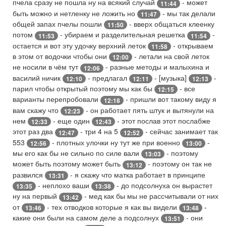
пчела сразу не пошла ну на всякий случай
- может
11:44
быть можно и нетленку не ложить но
- мы так делали
11:47
общей запах пчелы пошли
- вверх общаться клеенку
11:50
потом
- убираем и разделительная решетка
-
11:53
11:54
остается и вот эту удочку верхний леток
- открываем
11:58
в этом от водочки чтобы они
- летали на свой леток
12:00
не носили в чём тут
- разные методы и малыхина и
12:06
василий ничик
- предлагал
- [музыка]
-
12:10
12:11
12:13
парил чтобы открытый поэтому мы как бы
- все
12:15
варианты перепробовали
- пришли вот такому виду я
12:18
вам скажу что
- он работает пять штук и вытянули на
12:23
нем
- еще один
- этот послав этот послабже
12:33
12:43
этот раз два
- три 4 на 5
- сейчас занимает так
12:47
12:52
553
- плотных улочки ну тут же при военно
-
12:56
13:00
мы его как бы не сильно по силе вали
- поэтому
13:03
может быть поэтому может быть
- поэтому он так не
13:12
развился
- я скажу что матка работает в принципе
13:31
- неплохо ваши
- до подсолнуха он вырастет
13:35
13:38
ну на первый
- мед как бы мы не рассчитывали от них
13:42
от
- тех отводков которые я как вы видели
-
13:46
13:48
какие они были на самом деле а подсолнух
- они
13:51