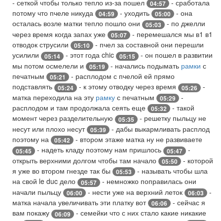
- сеткой чтобы только тепло из-за пошел
- сработала
04:57
потому что пчеле никуда
- уходить
- она
04:59
05:00
осталась возле матки тепло пошло они
- по джелли
05:03
через время когда запах уже
- перемешался мы в1 в1
05:07
отводок струсили
- пчел за составной они перешли
05:10
усилили
- этот года chic
- он пошел в развитии
05:14
05:15
мы потом осмелели и
- начались подымать
рамки
с
05:19
печатным
- расплодом с пчелой ей прямо
05:21
подставлять
- к этому отводку через время
-
05:24
05:26
матка переходила на эту
рамку
с печатным
-
05:29
расплодом и там продолжала сеять еще
- такой
05:32
момент через разделительную
- решетку пыльцу не
05:35
несут или плохо несут
- дабы выкармливать расплод
05:39
поэтому на
- втором этаже матка ну не развиваете
05:42
- надеть кладу поэтому нам пришлось
-
05:45
05:47
открыть верхними долгом чтобы там начало
- которой
05:50
я уже во втором гнезде так бы
- называть чтобы шла
05:53
на свой le duc дело
- немножко поправилась они
05:57
начали пыльцу
- нести уже на верхний леток
-
06:00
06:03
матка начала увеличивать эти платку вот
- сейчас я
06:06
вам покажу
- семейки что с них стало какие никакие
06:09