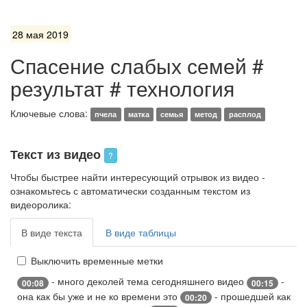
28 мая 2019
Спасение слабых семей #
результат # технология
Ключевые слова:
пчела
матка
семья
метод
расплод
Текст из видео
?
Чтобы быстрее найти интересующий отрывок из видео -
ознакомьтесь с автоматически созданным текстом из
видеоролика:
В виде текста
В виде таблицы
Выключить временные метки
- много деколей тема сегодняшнего видео
-
00:08
00:15
она как бы уже и не ко времени это
- прошедшей как
00:20