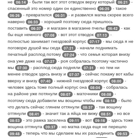
не
- были так вот этот отводок верху который
-
06:14
06:21
спасенный это номер один он единственно
- такое
06:25
- превратился
- и развился матка скорее всего
06:26
06:31
наверно
- хороший поэтому сюда пришлось
06:33
поставить
- и магазин в магазине пчелы
- как
06:37
06:42
бы еще немного
- вот этот отводок
-
07:08
07:13
полностью занимает гнездовой корпус
- мы сюда я не
07:17
поговорю душой мы сюда
- начали поднимать
07:21
печатный расплод потому
- что семья которая внизу
07:24
она уже даже на
- роя собралась поэтому частично
07:27
мы
- расплод сюда подняли
- но тем ни
07:30
07:31
менее отводок здесь внизу и
- сейчас покажу вот кабы
07:37
вверху и внизу
- нижней гнездовой корпус
-
07:40
08:00
человек здесь тоже полный корпус она
- собралась
08:04
на районе уже потянули
- маточники
-
08:07
08:08
поэтому сюда добавили мы вощины чтобы им
- было
08:14
что делать сейчас глянем оттянули
- так вощину
08:37
оттянули
- значит так а яйца не вижу
- но все
08:41
08:51
- это рамка заселена
- вот
- здесь тоже
08:53
09:11
09:16
вощина оттянута
- но матка сюда еще не перешло
09:37
- теперь что мы сделаем мы их разъединить
-
09:48
09:53