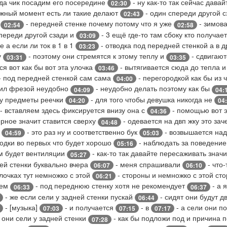
да чик посадим его посередине
- ну как-то так сейчас давай
02:30
жный момент есть ли такие делают
- один спереди другой 
02:43
о
- передней стенке почему потому что я уже
- зимов
02:54
02:58
переди другой сзади и
- 3 ещё где-то там сбоку кто получае
03:09
е а если ли ток в 1 в 1
- отводка под передней стенкой а в д
03:23
у
- поэтому они стремятся к этому теплу и
- сдвигают
03:31
03:35
ся вот как бы вот эта улочка
- вытягивается сюда до тепла и
03:46
- под передней стенкой сам сама
- перегородкой как бы из 
04:00
пил фрезой неудобно
- неудобно делать поэтому как бы
04:09
04:
зу предметы реечки
- для того чтобы девушка никогда не
04:20
04
- вставляем здесь фиксируется внизу она с
- помощью вот э
04:36
рное значит ставится сверху
- одевается на двп жку это за
04:48
ь
- это раз ну и соответственно бук
- возвышается на
04:59
05:03
водки во первых что будет хорошо
- наблюдать за поведени
05:16
им будет вентиляции
- как-то так давайте пересаживать знач
05:27
ней стенки буквально вчера
- меня спрашивали
- что
06:07
06:10
улочках тут немножко с этой
- стороны и немножко с этой ст
06:21
нем
- под переднюю стенку хотя не рекомендует
- а 
06:33
06:37
- же если сели у задней стенки пускай
- сидят они будут д
06:44
- [музыка]
- и получается
- в
- а сели они п
07:03
07:15
07:17
 они сели у задней стенки
- как бы подложи под и причина 
07:28