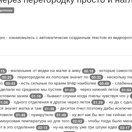
деление
о - ознакомьтесь с автоматически созданным текстом из видеорол
- маленькие от водки на матке в зиму
- которые самост
:15
00:18
- перегородили их пополам значит по
- нескольку п
00:29
00:32
то
- есть сильные по краям snap наиболее
- слабень
00:43
00:46
 сделали но среднюю мы пустим
- через нижний леток
01:02
01:04
зготовили зачем
- бывают случаи когда пчелы чувствуя что у
01:16
- одного отделения в другое через леток
- ну да с одн
01:26
01:29
тся значит матка и там
- десяток пчел поэтому дабы исключи
01:38
отовили
- прикрутили
- ну вот как бы вот так сейчас с
01:48
01:49
 минусовая температура но для того
- чтобы тогда было ме
02:02
от в это отделение
- ну-ка морозу уже три штуки едва
02:13
02:17