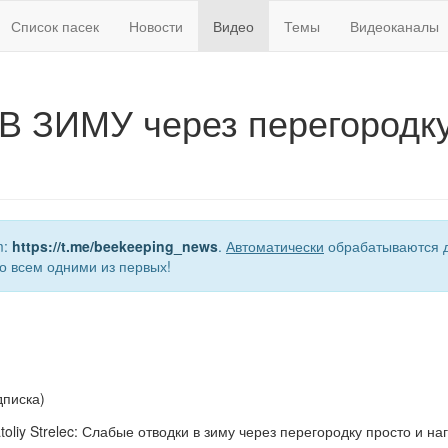
Список пасек
Новости
Видео
Темы
Видеоканалы
 ЗИМУ через перегородк
m:
https://t.me/beekeeping_news
.
Автоматически
обрабатываются д
о всем одними из первых!
дписка)