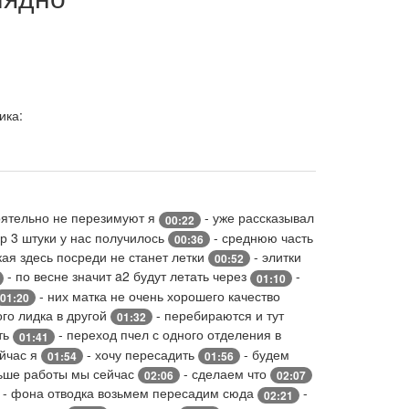
ика:
оятельно не перезимуют я
- уже рассказывал
00:22
ар 3 штуки у нас получилось
- среднюю часть
00:36
кая здесь посреди не станет летки
- элитки
00:52
- по весне значит a2 будут летать через
-
01:10
- них матка не очень хорошего качество
01:20
ого лидка в другой
- перебираются и тут
01:32
ть
- переход пчел с одного отделения в
01:41
ейчас я
- хочу пересадить
- будем
01:54
01:56
ньше работы мы сейчас
- сделаем что
02:06
02:07
- фона отводка возьмем пересадим сюда
-
02:21