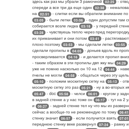
здесь как раз мы убрали 3 рамочной
- отво
02:25
спереди а все три да еще один
- немалова
02:38
на
- слитки если вы обратили внимание п
02:51
- были летки
- один допустим там с
03:05
03:06
собирается возле лидка
- у передней стенк
03:18
- чувствуешь тепло через пред перегородк
03:28
их приманивает и они потом
- растягивают
03:41
плохо поэтому
- мы сделали летки
03:53
03:55
сделали пропилы в
- доньев вдоль ях про
04:05
просверливается
- и делается пропил вни
04:16
- таким образом в эти пропилы двп жку мы
04:29
уже не помню насколько он 10 на 12
- наве
04:44
пчелы не могли
- общаться через эту щел
04:58
- положим москитную сетку на
- от
05:10
05:13
москитную сетку это раз
- ну а во-вторых 
05:21
- doc
- челси
- кругом у зад
05:47
05:58
06:01
в задней стенке а у нас тоже он
- тут на 2 
06:17
и
- задней стенке тел ну что мы их развер
06:27
сейчас а вообще-то не рекомендую по тому
06:41
стенку значит
- если получится взять
06:57
07:01
переднюю стенку веке развернул
- рамку и
07:24