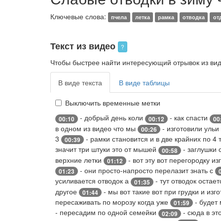
Ключевые слова:
пчела
летка
рамка
отводка
от
Текст из видео
?
Чтобы быстрее найти интересующий отрывок из виде
В виде текста
В виде таблицы
Выключить временные метки
- добрый день коли
- как спасти
00:10
00:12
00
в одном из видео что мы
- изготовили ульи
00:26
3
- рамки становится и в две крайних по 4 
00:39
значит три штуки это от мышей
- заглушки
00:58
верхние летки
- вот эту вот перегородку и
01:12
- они просто-напросто перелазит знать с
01:23
усиливается отводок а
- тут отводок остае
01:35
другое
- мы вот такие вот при грудки и изг
01:44
пересаживать по морозу когда уже
- будет
01:59
- пересадим по одной семейки
- сюда в эт
02:09