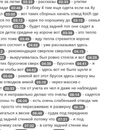
те за летки
- рассказы
- улитки
02:33
02:33
сзади
- 3 сбоку 4 там еще одета если на 4у
02:46
ал
- вот таких сборных начать отвод koch где
03:00
тся по
- идее по-хорошему до
- семья
03:13
03:15
ругого
- будет под задней топ они садят а
03:25
ся деток средине ну короче вот
- это тепло
03:38
 это тоже
- жду тепла стремится короче
03:49
чего состоит я
- уже рассказывал здесь
04:02
- рекомендации сверлом сверлом
-
12
04:15
- выкручивалась был ровно стояла и вот
:22
04:25
тих брусочков сверх
- брусочек
- я
04:39
04:41
чем чтобы вот
- здесь вот не было щели и
04:52
д
- рамкой вот этот брусок здесь сверху мы
05:06
ем отводков зимой
- через массив с
05:19
ит
- ток от учета их чел я даже не наблюдаю
05:33
-то я неправильно делаю что пчёлы
- садятся
06:14
ороны то
- есть очень слабенький отвода чик
06:25
я просто что пересаживаю я разверну
-
06:39
вигаться к весне
- судак под переднюю
06:46
од задней стенкой потому что
- я под
07:21
почему сели
- в сетку задней стенке мы
07:32