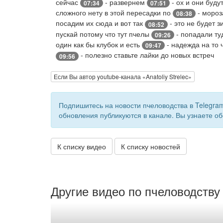
сейчас
- развернем
- ох и они буду
07:34
07:51
сложного нету в этой пересадки по
- мороз
08:38
посадим их сюда и вот так
- это не будет 
08:52
пускай потому что тут пчелы
- попадали туд
09:26
один как бы клубок и есть
- надежда на то
09:47
- полезно ставьте лайки до новых встреч
09:56
Если Вы автор youtube-канала «Anatoliy Strelec»
Подпишитесь на новости пчеловодства в Telegra
обновления публикуются в канале. Вы узнаете об
К списку видео
К списку новостей
Другие видео по пчеловодству