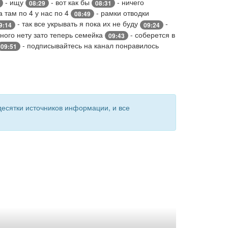
- ищу
- вот как бы
- ничего
08:29
08:31
 там по 4 у нас по 4
- рамки отводки
08:49
- так все укрывать я пока их не буду
-
9:14
09:24
ного нету зато теперь семейка
- соберется в
09:43
- подписывайтесь на канал понравилось
09:51
есятки источников информации, и все