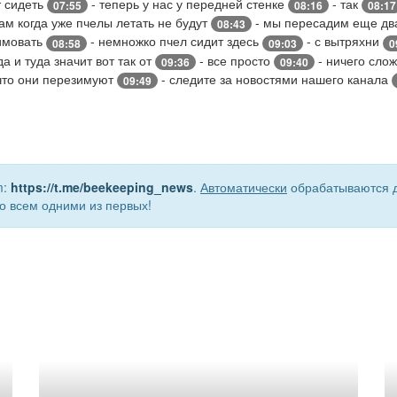
т сидеть
- теперь у нас у передней стенке
- так
07:55
08:16
08:17
ам когда уже пчелы летать не будут
- мы пересадим еще два
08:43
зимовать
- немножко пчел сидит здесь
- с вытряхни
08:58
09:03
0
а и туда значит вот так от
- все просто
- ничего слож
09:36
09:40
 что они перезимуют
- следите за новостями нашего канала
09:49
m:
https://t.me/beekeeping_news
.
Автоматически
обрабатываются д
о всем одними из первых!