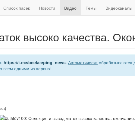
Список пасек
Новости
Видео
Темы
Видеоканалы
аток высоко качества. Око
m:
https://t.me/beekeeping_news
.
Автоматически
обрабатываются д
о всем одними из первых!
ка)