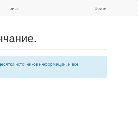
Поиск
Войти
нчание.
есятки источников информации, и все