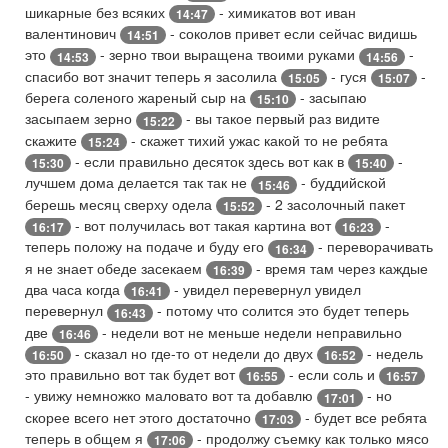
шикарные без всяких
- химикатов вот иван
14:47
валентинович
- соколов привет если сейчас видишь
14:51
это
- зерно твои выращена твоими руками
-
14:53
14:56
спасибо вот значит теперь я засолила
- гуся
-
15:05
15:07
берега соленого жареный сыр на
- засыпаю
15:10
засыпаем зерно
- вы такое первый раз видите
15:22
скажите
- скажет тихий ужас какой то не ребята
15:24
- если правильно десяток здесь вот как в
-
15:30
15:40
лучшем дома делается так так не
- буддийской
15:46
берешь месяц сверху одела
- 2 засолочный пакет
15:52
- вот получилась вот такая картина вот
-
16:17
16:23
теперь положу на подаче и буду его
- переворачивать
16:34
я не знает обеде засекаем
- время там через каждые
16:39
два часа когда
- увидел перевернул увидел
16:41
перевернул
- потому что солится это будет теперь
16:43
две
- недели вот не меньше недели неправильно
16:46
- сказал но где-то от недели до двух
- недель
16:50
16:52
это правильно вот так будет вот
- если соль и
16:55
16:57
- увижу немножко маловато вот та добавлю
- но
17:01
скорее всего нет этого достаточно
- будет все ребята
17:03
теперь в общем я
- продолжу съемку как только мясо
17:06