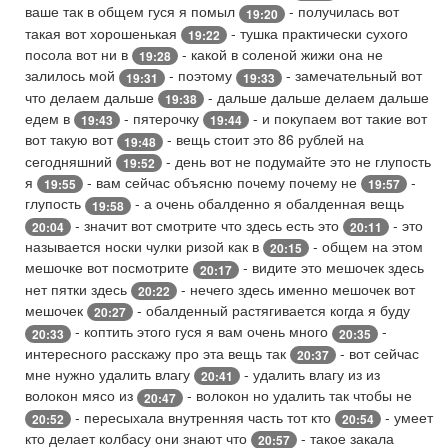
ваше так в общем гуся я помыл
- получилась вот
19:20
такая вот хорошенькая
- тушка практически сухого
19:22
посола вот ни в
- какой в соленой жижи она не
19:28
залилось мой
- поэтому
- замечательный вот
19:31
19:33
что делаем дальше
- дальше дальше делаем дальше
19:38
едем в
- пятерочку
- и покупаем вот такие вот
19:43
19:44
вот такую вот
- вещь стоит это 86 рублей на
19:48
сегодняшний
- день вот не подумайте это не глупость
19:52
я
- вам сейчас объясню почему почему не
-
19:55
19:57
глупость
- а очень обалденно я обалденная вещь
19:58
- значит вот смотрите что здесь есть это
- это
20:04
20:11
называется носки чулки ризой как в
- общем на этом
20:15
мешочке вот посмотрите
- видите это мешочек здесь
20:17
нет пятки здесь
- нечего здесь именно мешочек вот
20:22
мешочек
- обалденный растягивается когда я буду
20:27
- коптить этого гуся я вам очень много
-
20:33
20:35
интересного расскажу про эта вещь так
- вот сейчас
20:37
мне нужно удалить влагу
- удалить влагу из из
20:41
волокон мясо из
- волокон но удалить так чтобы не
20:47
- пересыхала внутренняя часть тот кто
- умеет
20:52
20:54
кто делает колбасу они знают что
- такое закала
20:57