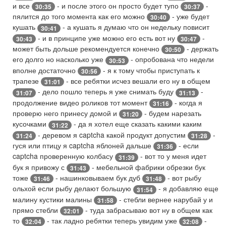
и все
- и после этого он просто будет тупо
-
30:35
30:37
пялится до того момента как его можно
- уже будет
30:40
кушать
- а кушать я думаю что он недельку повисит
30:41
- и в принципе уже можно его есть вот ну
-
30:43
30:47
может быть дольше рекомендуется конечно
- держать
30:50
его долго но насколько уже
- опробована что недели
30:53
вполне достаточно
- я к тому чтобы приступать к
30:56
трапезе
- все ребятки исчез вешали его ну в общем
31:01
- дело пошло теперь я уже снимать буду
-
31:07
31:13
продолжение видео роликов тот момент
- когда я
31:16
проверю него принесу домой и
- будем нарезать
31:20
кусочками
- да я хотел еще сказать какими каким
31:22
- деревом я captcha какой продукт допустим
-
31:24
31:28
гуся или птицу я captcha яблоней дальше
- если
31:36
captcha проверенную колбасу
- вот то у меня идет
31:39
бук я привожу с
- мебельной фабрики обрезки бук
31:43
тоже
- нашинковываем бук дуб
- вот рыбу
31:46
31:48
ольхой если рыбу делают большую
- я добавляю еще
31:54
малину кустики малины
- стебли вернее нарубай у и
31:58
прямо стебли
- туда забрасываю вот ну в общем как
32:01
то
- так ладно ребятки теперь увидим уже
-
32:04
32:08