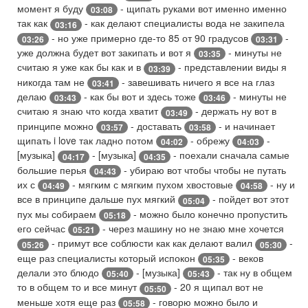
момент я буду
- щипать руками вот именно именно
03:08
так как
- как делают специалисты вода не закипела
03:16
- но уже примерно где-то 85 от 90 градусов
-
03:26
03:31
уже должна будет вот закипать и вот я
- минуты не
03:35
считаю я уже как бы как и в
- представлении виды я
03:39
никогда там не
- завешивать ничего я все на глаз
03:41
делаю
- как бы вот и здесь тоже
- минуты не
03:43
03:46
считаю я знаю что когда хватит
- держать ну вот в
03:49
принципе можно
- доставать
- и начинает
03:57
03:58
щипать i love так ладно потом
- обрежу
-
04:02
04:03
[музыка]
- [музыка]
- поехали сначала самые
04:17
04:35
большие перья
- убираю вот чтобы чтобы не путать
04:43
их с
- мягким с мягким пухом хвостовые
- ну и
04:49
04:58
все в принципе дальше пух мягкий
- пойдет вот этот
05:04
пух мы собираем
- можно было конечно пропустить
05:18
его сейчас
- через машину но не знаю мне хочется
05:21
- примут все соблюсти как как делают валил
-
05:26
05:30
еще раз специалисты который испокон
- веков
05:35
делали это блюдо
- [музыка]
- так ну в общем
05:40
05:43
то в общем то и все минут
- 20 я щипал вот не
05:50
меньше хотя еще раз
- говорю можно было и
05:58