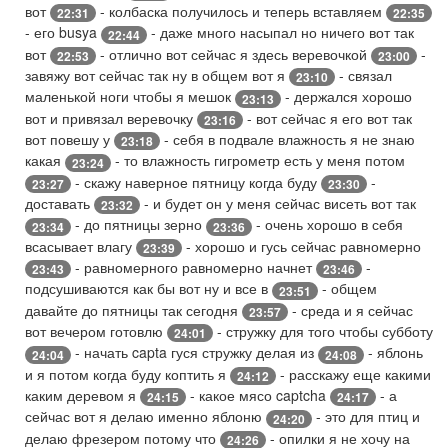
вот
- колбаска получилось и теперь вставляем
22:31
22:35
- его busya
- даже много насыпал но ничего вот так
22:44
вот
- отлично вот сейчас я здесь веревочкой
-
22:53
23:00
завяжу вот сейчас так ну в общем вот я
- связал
23:10
маленькой ноги чтобы я мешок
- держался хорошо
23:13
вот и привязал веревочку
- вот сейчас я его вот так
23:16
вот повешу у
- себя в подвале влажность я не знаю
23:18
какая
- то влажность гигрометр есть у меня потом
23:24
- скажу наверное пятницу когда буду
-
23:27
23:30
доставать
- и будет он у меня сейчас висеть вот так
23:32
- до пятницы зерно
- очень хорошо в себя
23:34
23:36
всасывает влагу
- хорошо и гусь сейчас равномерно
23:39
- равномерного равномерно начнет
-
23:43
23:46
подсушиваются как бы вот ну и все в
- общем
23:51
давайте до пятницы так сегодня
- среда и я сейчас
23:57
вот вечером готовлю
- стружку для того чтобы субботу
24:01
- начать capta гуся стружку делая из
- яблонь
24:04
24:08
и я потом когда буду коптить я
- расскажу еще какими
24:12
каким деревом я
- какое мясо captcha
- а
24:15
24:17
сейчас вот я делаю именно яблоню
- это для птиц и
24:20
делаю фрезером потому что
- опилки я не хочу на
24:26