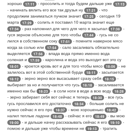
хорошо
- просолить и тогда будем дальше уже
17:11
17:13
- начинать вялить его все так друзья ну
- что
17:21
продолжим заниматься пучком значит
- сегодня 19
17:25
марта
- солить я поставил 10 марта значит еще
17:29
- раз напомнил для чего для чего я засыпал
-
17:34
17:38
гуся зерном объясняю для того чтобы
- гусь не со
17:44
лился в собственном соку
- помните наверное мясо
17:51
когда за солью или
- сало засаливать обязательно
17:54
выделяется
- влада вода прямо именно вода
17:56
соленая и
- каролина и вода это выходит вот это су
17:59
- кроется кровь вот и для того чтобы мясо
- не
18:01
18:06
залилось вот в этой собственной бурде
- засыпается
18:11
- зерно зерно все высасывает сразу себя
-
18:12
18:15
выбирает за но и получается что гусь
- засаливается
18:18
именно как бы
- в соли ноги в воде а всю воду
18:23
18:28
- зерно забирает себя вот сейчас я теперь
- все гусь
18:30
гусь прославился его достаточно
- больше солить не
18:34
нужно сейчас я его про
- мою хорошенько
-
18:37
18:42
налил теплые ладони
- сейчас я его
- вы мою
18:48
18:49
- и дальше начну рассказывать сейчас я его
-
19:00
19:10
помою и дальше уже чтобы времени не
- тратить
19:13