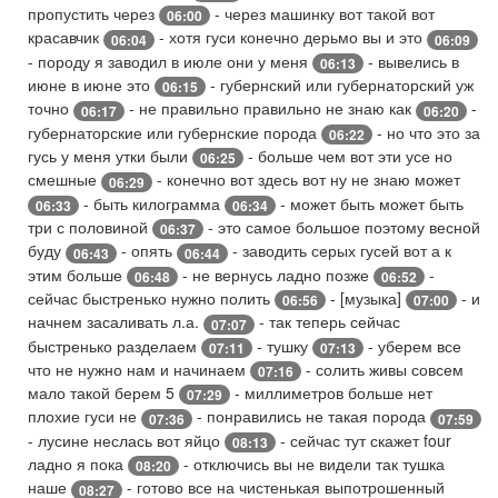
пропустить через
- через машинку вот такой вот
06:00
красавчик
- хотя гуси конечно дерьмо вы и это
06:04
06:09
- породу я заводил в июле они у меня
- вывелись в
06:13
июне в июне это
- губернский или губернаторский уж
06:15
точно
- не правильно правильно не знаю как
-
06:17
06:20
губернаторские или губернские порода
- но что это за
06:22
гусь у меня утки были
- больше чем вот эти усе но
06:25
смешные
- конечно вот здесь вот ну не знаю может
06:29
- быть килограмма
- может быть может быть
06:33
06:34
три с половиной
- это самое большое поэтому весной
06:37
буду
- опять
- заводить серых гусей вот а к
06:43
06:44
этим больше
- не вернусь ладно позже
-
06:48
06:52
сейчас быстренько нужно полить
- [музыка]
- и
06:56
07:00
начнем засаливать л.а.
- так теперь сейчас
07:07
быстренько разделаем
- тушку
- уберем все
07:11
07:13
что не нужно нам и начинаем
- солить живы совсем
07:16
мало такой берем 5
- миллиметров больше нет
07:29
плохие гуси не
- понравились не такая порода
07:36
07:59
- лусине неслась вот яйцо
- сейчас тут скажет four
08:13
ладно я пока
- отключись вы не видели так тушка
08:20
наше
- готово все на чистенькая выпотрошенный
08:27