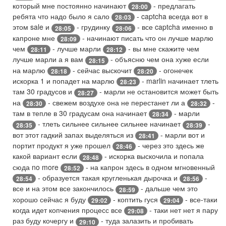
который мне постоянно начинают
- предлагать
28:00
ребята что надо было я сало
- captcha всегда вот в
28:03
этом sale и
- грудинку
- все captcha именно в
28:05
28:06
капроне мне
- начинают писать что он лучше марлю
28:09
чем
- лучше марли
- вы мне скажите чем
28:11
28:12
лучше марли а я вам
- объясню чем она хуже если
28:15
на марлю
- сейчас выскочит
- огонечек
28:18
28:20
искорка 1 и попадет на марлю
- marlin начинает тлеть
28:23
там 30 градусов и
- марли не остановится может быть
28:27
на
- свежем воздухе она не перестанет ли а
-
28:30
28:32
там в тепле в 30 градусам она начинает
- марли
28:34
- тлеть сильнее сильнее сильнее начинает
-
28:35
28:39
вот этот гадкий запах выделяться из
- марли вот и
28:41
портит продукт я уже прошел
- через это здесь же
28:46
какой вариант если
- искорка выскочила и попала
28:48
сюда no more
- на капрон здесь в одном мгновенный
28:52
- образуется такая кругленькая дырочка и
-
28:54
28:56
все и на этом все закончилось
- дальше чем это
28:59
хорошо сейчас я буду
- коптить гуся
- все-таки
29:02
29:04
когда идет копчения процесс все
- таки нет нет я пару
29:08
раз буду кочергу и
- туда залазить и пробивать
29:10