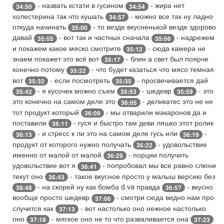
- назвать кстати в гусином
- жира нет
34:50
34:54
холестерина так что кушать
- можно все так ну ладно
34:57
откуда начинать
- то везде вкусненькой везде здорово
35:00
давай
- вот так и частных сначала
- надрежем
35:05
35:06
и покажем какое мяско смотрите
- сюда камера не
35:12
знаем покажет это всё вот
- блин а свет был поярче
35:17
конечно потому
- что будет казаться что мясо темная
35:22
вот
- если посмотреть
- просвечивается дай
35:32
35:35
- я кусочек можно съем
- шедевр
- это
35:42
35:53
35:59
это конечно на самом деле это
- деликатес это не не
36:05
тот продукт который
- мы отварили макаронов да и
36:09
поставили
- гуся и быстро там деви ляшко этот ролик
36:11
- и стресс к ли это на самом деле гусь или
-
36:13
36:19
продукт от которого нужно получать
- удовольствие
36:22
именно от малой от малой
- порции получить
36:29
удовольствие вот я
- попробовал мы все равно слюни
36:41
текут оно
- такое вкусное просто у малыш версию без
36:43
- на скорей ну как бомба d.va правда
- вкусно
36:48
36:57
вообще просто шедевр
- смотри сюда видно нам про
37:06
случится как
- вот настолько оно нежное настолько
37:13
оно
- мягкое оно не то что разваливается она
37:18
37:23