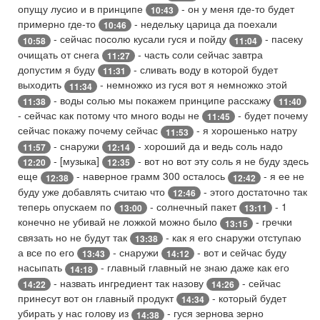
опущу лусио и в принципе
- он у меня где-то будет
10:43
примерно где-то
- недельку царица да поехали
10:46
- сейчас посолю кусали гуся и пойду
- пасеку
10:58
11:04
очищать от снега
- часть соли сейчас завтра
11:27
допустим я буду
- сливать воду в которой будет
11:31
выходить
- немножко из гуся вот я немножко этой
11:34
- воды солью мы покажем принципе расскажу
11:38
11:40
- сейчас как потому что много воды не
- будет почему
11:45
сейчас покажу почему сейчас
- я хорошенько натру
11:53
- снаружи
- хороший да и ведь соль надо
11:57
12:14
- [музыка]
- вот но вот эту соль я не буду здесь
12:20
12:35
еще
- наверное грамм 300 осталось
- я ее не
12:38
12:42
буду уже добавлять считаю что
- этого достаточно так
12:46
теперь опускаем по
- солнечный пакет
- 1
13:00
13:11
конечно не убивай не ложкой можно было
- гречки
13:15
связать но не будут так
- как я его снаружи отступаю
13:38
а все по его
- снаружи
- вот и сейчас буду
13:43
14:12
насыпать
- главный главный не знаю даже как его
14:18
- назвать ингредиент так назову
- сейчас
14:22
14:26
принесут вот он главный продукт
- который будет
14:34
убирать у нас голову из
- гуся зернова зерно
14:38