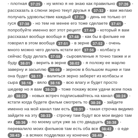
- плотная
- ну мягко я не знаю как правильно
-
37:25
37:26
рассказать а слюни зерно текут друзья я
- вам желаю
37:32
получать удовольствие каждый
- день не только от
37:36
гуся
- но тем не менее его тоже сделаете
-
37:38
37:41
попробуйте именно вот этот рецепт
- который я вам
37:44
рассказал вообще вообще я
- как бы в фильме не
37:48
говорил в этом вообще
- в зерне
- очень
37:51
37:52
много можно чего делать кстати вот
- колбасу я
37:56
сейчас буду делать
- сыровяленые я точно также и и
37:58
буду
- верить в зерне
- я положу ее марлю
38:01
38:02
заверну и засыплю
- зерном в большом ящике и там
38:08
она будет
- валиться зерно заберет из колбасы и
38:11
сыра
- вяло
- всю влагу и будет просто
38:16
38:16
шедевр но я вам
- тоже покажу всем удачи всем пока
38:20
до
- новых встреч подписывайтесь на канал
-
38:23
38:24
кстати когда будете фильм смотреть то
- зайдите
38:28
именно на мой канал там есть
- такая строчка видимо
38:31
зайдите на эту
- строчку там будут все мои видео там
38:33
их
- по моему штук уже за сто двадцать
-
38:36
38:38
перевалило моих фильмов там есть оба все
- о еде
38:42
- а всяких подделках ну конечно
-
38:43
38:46