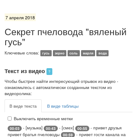
7 апреля 2018
Секрет пчеловода "вяленый
гусь"
Ключевые слова:
гусь
зерно
соль
марля
вода
Текст из видео
?
Чтобы быстрее найти интересующий отрывок из видео -
ознакомьтесь с автоматически созданным текстом из
видеоролика:
В виде текста
В виде таблицы
Выключить временные метки
- [музыка]
- [смех]
- привет друзья
00:03
00:43
00:55
привет братья пчеловоды
- привет гости канала на
00:59