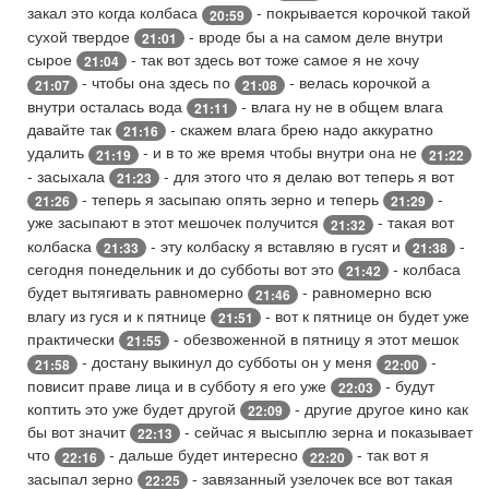
закал это когда колбаса
- покрывается корочкой такой
20:59
сухой твердое
- вроде бы а на самом деле внутри
21:01
сырое
- так вот здесь вот тоже самое я не хочу
21:04
- чтобы она здесь по
- велась корочкой а
21:07
21:08
внутри осталась вода
- влага ну не в общем влага
21:11
давайте так
- скажем влага брею надо аккуратно
21:16
удалить
- и в то же время чтобы внутри она не
21:19
21:22
- засыхала
- для этого что я делаю вот теперь я вот
21:23
- теперь я засыпаю опять зерно и теперь
-
21:26
21:29
уже засыпают в этот мешочек получится
- такая вот
21:32
колбаска
- эту колбаску я вставляю в гусят и
-
21:33
21:38
сегодня понедельник и до субботы вот это
- колбаса
21:42
будет вытягивать равномерно
- равномерно всю
21:46
влагу из гуся и к пятнице
- вот к пятнице он будет уже
21:51
практически
- обезвоженной в пятницу я этот мешок
21:55
- достану выкинул до субботы он у меня
-
21:58
22:00
повисит праве лица и в субботу я его уже
- будут
22:03
коптить это уже будет другой
- другие другое кино как
22:09
бы вот значит
- сейчас я высыплю зерна и показывает
22:13
что
- дальше будет интересно
- так вот я
22:16
22:20
засыпал зерно
- завязанный узелочек все вот такая
22:25