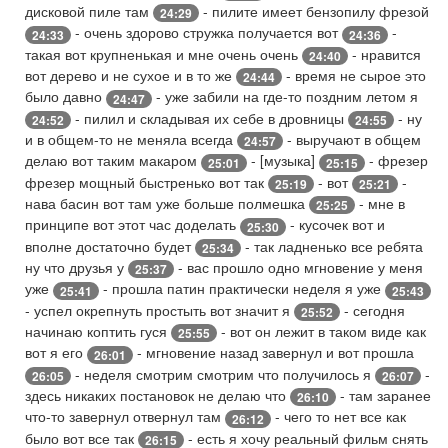
дисковой пиле там
- пилите имеет бензопилу фрезой
24:29
- очень здорово стружка получается вот
-
24:33
24:36
такая вот крупненькая и мне очень очень
- нравится
24:40
вот дерево и не сухое и в то же
- время не сырое это
24:44
было давно
- уже забили на где-то поздним летом я
24:47
- пилил и складывая их себе в дровницы
- ну
24:52
24:55
и в общем-то не меняла всегда
- выручают в общем
24:57
делаю вот таким макаром
- [музыка]
- фрезер
25:01
25:15
фрезер мощный быстренько вот так
- вот
-
25:19
25:21
нава басин вот там уже больше полмешка
- мне в
25:25
принципе вот этот час доделать
- кусочек вот и
25:30
вполне достаточно будет
- так ладненько все ребята
25:34
ну что друзья у
- вас прошло одно мгновение у меня
25:37
уже
- прошла патин практически неделя я уже
25:41
25:43
- успел окрепнуть простыть вот значит я
- сегодня
25:52
начинаю коптить гуся
- вот он лежит в таком виде как
25:55
вот я его
- мгновение назад завернул и вот прошла
26:01
- неделя смотрим смотрим что получилось я
-
26:05
26:07
здесь никаких постановок не делаю что
- там заранее
26:10
что-то завернул отвернул там
- чего то нет все как
26:12
было вот все так
- есть я хочу реальный фильм снять
26:15