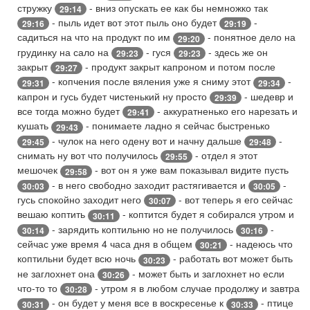
стружку
- вниз опускать ее как бы немножко так
29:14
- пыль идет вот этот пыль оно будет
-
29:16
29:19
садиться на что на продукт по им
- понятное дело на
29:20
грудинку на сало на
- гуся
- здесь же он
29:23
29:23
закрыт
- продукт закрыт капроном и потом после
29:27
- копчения после вяления уже я сниму этот
-
29:31
29:34
капрон и гусь будет чистенький ну просто
- шедевр и
29:39
все тогда можно будет
- аккуратненько его нарезать и
29:41
кушать
- понимаете ладно я сейчас быстренько
29:43
- чулок на него одену вот и начну дальше
-
29:45
29:48
снимать ну вот что получилось
- отдел я этот
29:55
мешочек
- вот он я уже вам показывал видите пусть
29:58
- в него свободно заходит растягивается и
-
30:03
30:05
гусь спокойно заходит него
- вот теперь я его сейчас
30:07
вешаю коптить
- коптится будет я собирался утром и
30:11
- зарядить коптильню но не получилось
-
30:14
30:16
сейчас уже время 4 часа дня в общем
- надеюсь что
30:21
коптильни будет всю ночь
- работать вот может быть
30:23
не заглохнет она
- может быть и заглохнет но если
30:26
что-то то
- утром я в любом случае продолжу и завтра
30:28
- он будет у меня все в воскресенье к
- птице
30:31
30:33