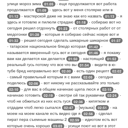
улице мороз зима
- еще продолжается вот работа
01:05
продолжается
- здесь вот у меня столярке или в
01:09
- мастерской даже не знаю как его назвать
- я
01:12
01:13
здесь и готовлю и пилюли страдаю
- собираю вот но
01:18
сегодня решил отдохнуть
- от столярных работ от от
01:23
медогонки
- которые я собираю сейчас новую вот и
01:28
- решил сегодня сделать шикарные шикарное
01:32
01:37
- татарское национальное блюдо которая
-
01:42
называется вверенный гусь вот и сегодня
- я покажу
01:46
вам как делается как делается
- настоящий
-
01:50
01:52
реальный гусь потому что все что вы
- видите в ю-
01:54
тубе бред неправильно вот
- есть один рецепт
02:00
02:02
- самый правильный которым я с вами
- сегодня
02:05
поделюсь
- вот никому не рассказывайте это только
02:06
- для вас в общем начинаю щепа люся и
-
02:10
02:15
начинаю готовить
- смотри ой так рукавички
-
02:19
02:24
чтоб не обжиться из них есть гуся
- кипятком и
02:36
отдадим чтоб легко сыпался
- [музыка]
- на
02:47
02:51
моем на моем канале есть видео где я
- сделал
02:56
пират пера съемные машины 2
- идиотом есть вот
02:59
которые очень хорошо
- усищи поют но вот в этот
03:03