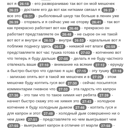
вот я
- его разворачиваю так вот он мой мешочек
26:18
- достаем его да вот как нитками связал я
-
26:23
26:27
все это
- рыболовный шнур так больше в ленин уже
26:31
- оторвать и я сейчас уже не оторву
- так вот
26:39
26:41
как прекрасно работает вот как
- прекрасно он
26:46
работает представляете он
- не сырое он не такой
26:48
вот вот и внутри и
- внутри
- идеальные вот я
26:52
26:53
поближе поднесу здесь
- никакой нет влаги
-
26:57
26:59
представляете вот час тушка готова к
- копчению вот
27:02
что теперь я буду дальше
- делать я не буду частного
27:05
отвлекать ваше
- внимание на всякие
- ерунду
27:10
27:12
а быстро-быстро что сделаю я щас
- эту тушку
27:15
27:18
- запихаю опять вот в такой же мешочек и в
- этом
27:26
мешочке буду коптить гуся вот
- сейчас посыпятся
27:30
комментарии гневное что
- эта гадость что капрон
27:33
- это там что то такое химия нет ребята
-
27:36
27:39
начнет быстро скажу это не химия это
- холодное
27:43
копчение я буду холодным дымом
- коптить гуся и
27:46
для капрон и этот
- холодный дым совершенно ни о
27:49
чем даже
- представляете но чем выигрывает чем
27:51
- выигрывает капрон в отличие от марли
-
27:55
27:58