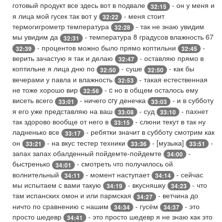
готовый продукт все здесь вот в подвале
- он у меня и
32:15
я лица мой гусек так вот у
- меня стоит
32:22
термогигрометр температура
- так не знаю увидим
32:28
мы увидим да
- температура 8 градусов влажность 67
32:31
- процентов можно было прямо коптильни
-
32:39
32:45
верить зачастую я так и делаю
- оставляю прямо в
32:47
коптильне я лица дню по
- суше
- как бы
32:50
32:50
вечерами у павла и влажность
- такая естественная
32:53
не тоже хорошо вир
- c но в общем осталось ему
32:56
висеть всего
- ничего cry денечка
- и в субботу
33:01
33:03
я его уже представляю на ваш
- суд
- пахнет
33:08
33:10
так здорово вообще от него в
- слюни текут в так ну
33:15
ладненько все
- ребятки значит в субботу смотрим как
33:17
он
- на вкус тестер техники
- [музыка]
-
33:21
33:36
33:51
запах запах обалденный пойдемте-пойдемте
-
34:00
быстренько
- смотреть что получилось ой
34:01
волнительный
- момент наступает
- сейчас
34:11
34:14
мы испытаем с вами такую
- вкусняшку
- что
34:19
34:23
там испанских омон и или пармская
- ветчина до
34:27
ничто по сравнению с нашим
- гусём
- это
34:34
34:37
просто шедевр
- это просто шедевр я не знаю как это
34:41