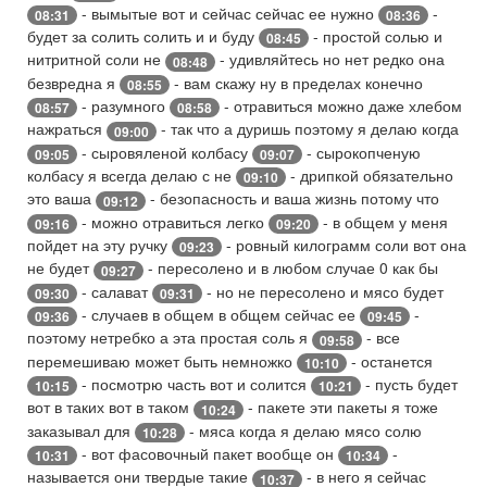
- вымытые вот и сейчас сейчас ее нужно
-
08:31
08:36
будет за солить солить и и буду
- простой солью и
08:45
нитритной соли не
- удивляйтесь но нет редко она
08:48
безвредна я
- вам скажу ну в пределах конечно
08:55
- разумного
- отравиться можно даже хлебом
08:57
08:58
нажраться
- так что а дуришь поэтому я делаю когда
09:00
- сыровяленой колбасу
- сырокопченую
09:05
09:07
колбасу я всегда делаю с не
- дрипкой обязательно
09:10
это ваша
- безопасность и ваша жизнь потому что
09:12
- можно отравиться легко
- в общем у меня
09:16
09:20
пойдет на эту ручку
- ровный килограмм соли вот она
09:23
не будет
- пересолено и в любом случае 0 как бы
09:27
- салават
- но не пересолено и мясо будет
09:30
09:31
- случаев в общем в общем сейчас ее
-
09:36
09:45
поэтому нетребко а эта простая соль я
- все
09:58
перемешиваю может быть немножко
- останется
10:10
- посмотрю часть вот и солится
- пусть будет
10:15
10:21
вот в таких вот в таком
- пакете эти пакеты я тоже
10:24
заказывал для
- мяса когда я делаю мясо солю
10:28
- вот фасовочный пакет вообще он
-
10:31
10:34
называется они твердые такие
- в него я сейчас
10:37