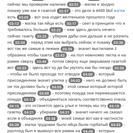
сейчас мы проверим наличие
- матки и заодно
02:51
покажу уже как я газетой
- это дело в eesti laul
матка
02:57
есть
- вот она ходит желтенькое прошлого года
03:05
- матка так яйца есть
- сеет в принципе что и
03:12
03:17
требовалось больше
- нам здесь делать нечего
03:22
сейчас газету
- уберем дабы они дальше и не разлить
03:25
но
- перед этим как выбрать сейчас я покажу
-
03:34
03:36
вот так же самые в лежаки
- значит выстилаем z
03:39
образина чтобы газета
- на пол немножко легла и на
03:43
рамке сверху
- потом сверху еще закрываем газетой
03:49
вот
- здесь вот ну да бы укутать как бы гнездо
03:53
03:56
- чтобы не было прохода тот отводок
- который
04:00
присоединяем значит улитка у
- него не должно быть
04:02
ни ток должен быть у
- этой семьи который которой
04:05
присоединяем
- поэтому покуда они перемешаются
04:09
покуда
- объединяться начать соответственно пчела
04:12
- это останется здесь улья и теперь мы эту
-
04:15
04:19
газетку
- убираем
- значит ничего не сказал
04:21
04:31
если в объединяя
- моей семьи вот как в частности
04:36
- матка трудовая было яйца были горбатый
-
04:39
04:43
расплод был я выкинул все рамки на
- которых
04:48