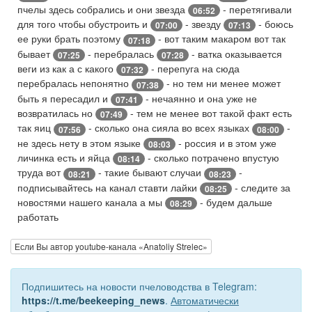
пчелы здесь собрались и они звезда
- перетягивали
06:52
для того чтобы обустроить и
- звезду
- боюсь
07:00
07:13
ее руки брать поэтому
- вот таким макаром вот так
07:18
бывает
- перебралась
- ватка оказывается
07:25
07:28
веги из как а с какого
- перепуга на сюда
07:32
перебралась непонятно
- но тем ни менее может
07:38
быть я пересадил и
- нечаянно и она уже не
07:41
возвратилась но
- тем не менее вот такой факт есть
07:49
так яиц
- сколько она сияла во всех языках
-
07:56
08:00
не здесь нету в этом языке
- россия и в этом уже
08:03
личинка есть и яйца
- сколько потрачено впустую
08:14
труда вот
- такие бывают случаи
-
08:21
08:23
подписывайтесь на канал ставти лайки
- следите за
08:25
новостями нашего канала а мы
- будем дальше
08:29
работать
Если Вы автор youtube-канала «Anatoliy Strelec»
Подпишитесь на новости пчеловодства в Telegram:
https://t.me/beekeeping_news
.
Автоматически