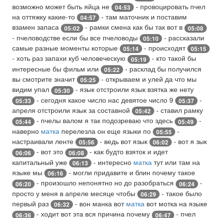
возможно может быть яйца не
- провоцировать пчел
04:53
на оттяжку какие-то
- там маточник и поставим
04:57
взамен запаса
- рамки смена как бы так вот в
05:02
05:08
- пчеловодстве если бы все пчеловоды
- рассказали
05:10
самые разные моменты которые
- происходят
05:14
05:15
- хоть раз запахи куб человеческую
- кто такой бы
05:19
интересные бы фильм или
- расклад бы получился
05:22
вы смотрите значит
- открываем и улей да что мы
05:25
видим упал
- язык отстроили язык взятка же нету
05:30
- сегодня какое число нас девятое число 9
-
05:33
05:37
апреля отстроили язык за составной
- ставил рамку
05:42
- пчелы валом я так подозреваю что здесь
-
05:44
05:49
наверно
матка
перелезла он еще языки по
-
05:55
настраивали ленте
- ведь вот язык
- вот я зык
05:56
06:02
- вот это
- как будто взяток и идет
06:06
06:08
капитальный уже
- интересно
матка
тут или там на
06:13
языке мы
- могли придавите и блин почему такое
06:16
- произошло непонятно но до разобраться
-
06:20
06:24
просто у меня в апреле месяце чтобы
- такое было
06:29
первый раз
- вон манка вот
матка
вот мотка на языке
06:32
- ходит вот эта вся причина почему
- пчел
06:36
06:47