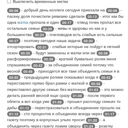
Выключить временные метки
- добрый день коллеги сегодня приехали на
-
00:06
00:09
пасеку доля почистили ревизию сделали
- итог как бы
00:13
одна
матка
пропала и один
- отвод точек пропал все
00:17
остальные семьи
- живы и здоровы но как и у
00:20
большинства
- пчеловодов есть слабые есть сильные
00:24
- поэтому сегодня наша задача
-
00:27
00:30
отсортировать
- слабые которые не пойдут в летний
00:31
сезон
- будут заменены и матки или же
-
00:35
00:38
расформированы
- краткий буквально ролик меня
00:39
спрашивали
- за объединение семей потому что
00:42
весной
- приходится все таки объединять семьи я в
00:46
- предыдущем ролике показывал когда я
-
00:50
00:52
переставлял прямо брал рамки с маткой и
-
00:58
переставлял другую семью без маточную
- это можно
01:03
делать ранней весной еще сразу
- после первого
01:06
облета а вот когда уже
- прошел расплоду семьях то
01:08
дабы
- перестраховаться и объединение прошло на
01:12
- сто процентов я объединяю всегда через
-
01:15
01:17
газету поэтому в корпусных ульях просит
- а
01:20
объединять через газету ложим сверху
- розетку
01:24