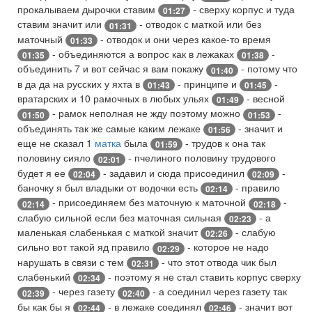
прокалываем дырочки ставим
- сверху корпус и туда
01:27
ставим значит или
- отводок с маткой или без
01:31
маточный
- отводок и они через какое-то время
01:33
- объединяются а вопрос как в лежаках
-
01:35
01:38
объединить 7 и вот сейчас я вам покажу
- потому что
01:40
в да да на русских у яхта в
- принципе и
-
01:43
01:45
вратарских и 10 рамочных в любых ульях
- весной
01:49
- рамок неполная не жду поэтому можно
-
01:50
01:53
объединять так же самые каким лежаке
- значит и
01:56
еще не сказал 1
матка
была
- трудов к она так
01:59
половину сияло
- пчелиного половину трудового
02:01
будет я ее
- задавил и сюда присоединил
-
02:04
02:09
баночку я был владыки от водочки есть
- правило
02:14
- присоединяем без маточную к маточной
-
02:14
02:18
слабую сильной если без маточная сильная
- а
02:23
маленькая слабенькая с маткой значит
- слабую
02:26
сильно вот такой яд правило
- которое не надо
02:29
нарушать в связи с тем
- что этот отвода чик был
02:31
слабенький
- поэтому я не стал ставить корпус сверху
02:34
- через газету
- а соединил через газету так
02:39
02:40
бы как бы я
- в лежаке соединял
- значит вот
02:44
02:46