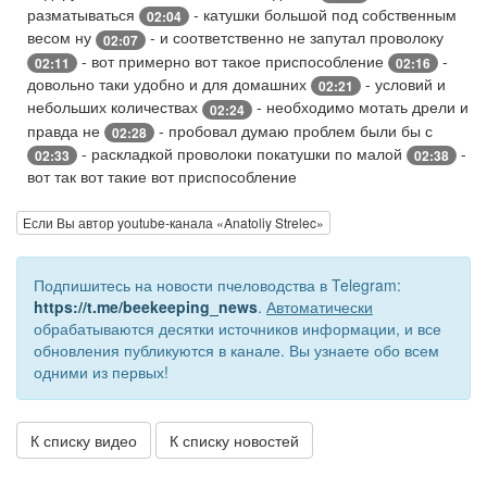
разматываться
- катушки большой под собственным
02:04
весом ну
- и соответственно не запутал проволоку
02:07
- вот примерно вот такое приспособление
-
02:11
02:16
довольно таки удобно и для домашних
- условий и
02:21
небольших количествах
- необходимо мотать дрели и
02:24
правда не
- пробовал думаю проблем были бы с
02:28
- раскладкой проволоки покатушки по малой
-
02:33
02:38
вот так вот такие вот приспособление
Если Вы автор youtube-канала «Anatoliy Strelec»
Подпишитесь на новости пчеловодства в Telegram:
https://t.me/beekeeping_news
.
Автоматически
обрабатываются десятки источников информации, и все
обновления публикуются в канале. Вы узнаете обо всем
одними из первых!
К списку видео
К списку новостей