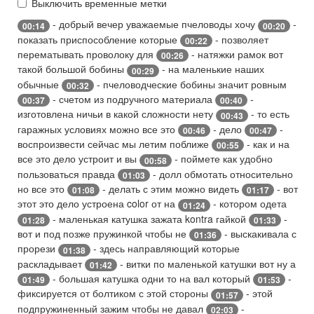
Выключить временные метки
- добрый вечер уважаемые пчеловоды хочу
-
00:14
00:20
показать приспособление которые
- позволяет
00:22
перематывать проволоку для
- натяжки рамок вот
00:26
такой большой бобины
- на маленькие наших
00:29
обычные
- пчеловодческие бобины значит ровным
00:32
- счетом из подручного материала
-
00:37
00:40
изготовлена ничьи в какой сложности нету
- то есть
00:43
гаражных условиях можно все это
- дело
-
00:46
00:47
воспроизвести сейчас мы летим поближе
- как и на
00:55
все это дело устроит и вы
- поймете как удобно
00:58
пользоваться правда
- долл обмотать относительно
01:03
но все это
- делать с этим можно видеть
- вот
01:08
01:17
этот это дело устроена color от на
- котором одета
01:24
- маленькая катушка зажата kontra гайкой
-
01:28
01:33
вот и под позже пружинкой чтобы не
- выскакивала с
01:36
прорези
- здесь направляющий которые
01:38
раскладывает
- витки по маленькой катушки вот ну а
01:42
- большая катушка одни то на вал который
-
01:49
01:53
фиксируется от болтиком с этой стороны
- этой
01:57
подпружиненный зажим чтобы не давал
-
02:03