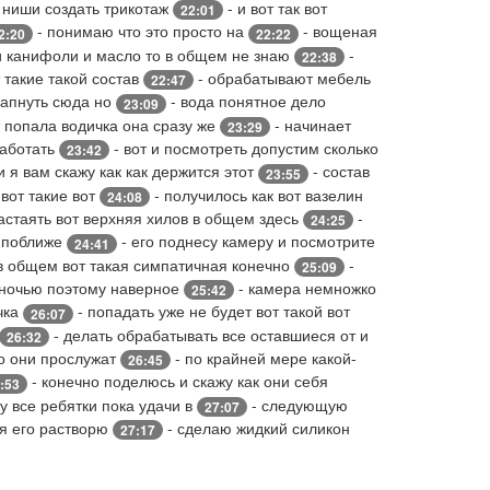
 ниши создать трикотаж
- и вот так вот
22:01
- понимаю что это просто на
- вощеная
2:20
22:22
и канифоли и масло то в общем не знаю
-
22:38
 такие такой состав
- обрабатывают мебель
22:47
капнуть сюда но
- вода понятное дело
23:09
т попала водичка она сразу же
- начинает
23:29
работать
- вот и посмотреть допустим сколько
23:42
и я вам скажу как как держится этот
- состав
23:55
 вот такие вот
- получилось как вот вазелин
24:08
астаять вот верхняя хилов в общем здесь
-
24:25
с поближе
- его поднесу камеру и посмотрите
24:41
в общем вот такая симпатичная конечно
-
25:09
 ночью поэтому наверное
- камера немножко
25:42
чка
- попадать уже не будет вот такой вот
26:07
- делать обрабатывать все оставшиеся от и
26:32
о они прослужат
- по крайней мере какой-
26:45
- конечно поделюсь и скажу как они себя
:53
у все ребятки пока удачи в
- следующую
27:07
 я его растворю
- сделаю жидкий силикон
27:17