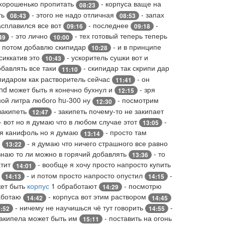
 хорошенько пропитать
- корпуса ваще на
08:23
ть
- этого не надо отличная
- запах
08:43
08:53
расплавился все вот
- последнее
-
09:16
09:18
- это лично
- тех готовый теперь теперь
49
10:00
 потом добавлю скипидар
- и в принципе
10:28
сиккатив это
- ускоритель сушки вот и
10:43
бавлять все таки
- скипидар так скрипи дар
11:10
ипидаром как растворитель сейчас
- он
11:41
und может быть я конечно бухнул и
- зря
12:15
ной литра любого hu-300 ну
- посмотрим
12:30
 закипеть
- закипеть почему-то не закипает
12:47
- вот но я думаю что в любом случае этот
-
13:05
ся канифоль но я думаю
- просто там
13:14
е
- я думаю что ничего страшного все равно
13:22
знаю то ли можно в горячий добавлять
- то
13:36
атит
- вообще я хочу просто напросто купить
14:01
о
- и потом просто напросто опустил
-
14:13
14:15
жет быть
корпус
1 обработают
- посмотрю
14:29
работаю
- корпуса вот этим раствором
14:42
14:45
- ничему не научишься чё тут говорить
-
:52
14:55
закипела может быть им
- поставить на огонь
15:11