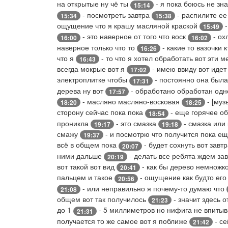
на открытые ну чё ты
- я пока боюсь не з
15:14
- посмотреть завтра
- распилите ее
15:34
15:38
ощущение что я крашу масляной краской
-
15:49
- это наверное от того что воск
- ох
16:00
16:02
наверное только что то
- какие то вазочки
16:26
что я
- то что я хотел обработать вот эти 
16:43
всегда мокрые вот я
- имею ввиду вот идет
17:02
электроплитке чтобы
- постоянно она была
17:31
дерева ну вот
- обработано обработан одн
17:57
- масляно масляно-восковая
- [муз
18:20
18:25
сторону сейчас пока пока
- еще горячее о
18:54
проникла
- это смазка
- смазка или 
19:17
19:18
смажу
- и посмотрю что получится пока е
19:37
всё в общем пока
- будет сохнуть вот завт
20:07
ними дальше
- делать все ребята ждем зав
20:19
вот такой вот вид
- как бы дерево немножко
20:41
пальцем и такое
- ощущение как будто его
20:56
- или неправильно я почему-то думаю что
21:08
общем вот так получилось
- значит здесь 
21:23
до 1
- 5 миллиметров но нифига не впиты
21:31
получается то же самое вот я поближе
- се
21:42