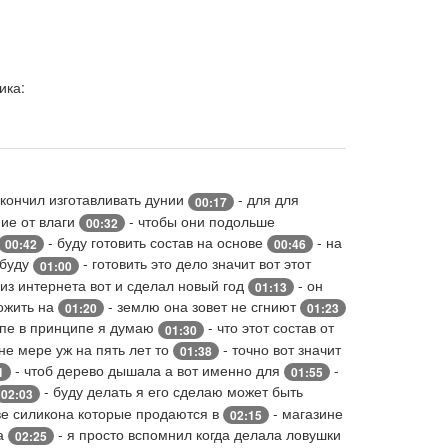
ика:
акончил изготавливать дунии
- для для
00:17
ние от влаги
- чтобы они подольше
00:32
- буду готовить состав на основе
- на
00:42
00:46
 буду
- готовить это дело значит вот этот
01:00
 из интернета вот и сделал новый год
- он
01:13
ложить на
- землю она зовет не сгниют
01:20
01:23
ипе в принципе я думаю
- что этот состав от
01:30
не мере уж на пять лет то
- точно вот значит
01:38
- чтоб дерево дышала а вот именно для
-
1
01:55
- буду делать я его сделаю может быть
02:03
ве силикона которые продаются в
- магазине
02:15
на
- я просто вспомнил когда делала ловушки
02:25