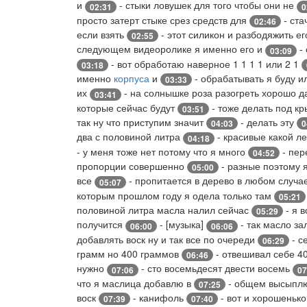
и
- стыки ловушек для того чтобы они не
02:31
0
просто затерт стыке срез средств для
- ста
02:46
если взять
- этот силикон и разбодяжить е
02:55
следующем видеоролике я именно его и
- 
03:09
- вот обработаю наверное 1 1 1 1 или 2 1
03:18
именно
корпуса
и
- обрабатывать я буду и
03:33
их
- на солнышке роза разогреть хорошо д
03:41
которые сейчас будут
- тоже делать под к
03:51
так ну что приступим значит
- делать эту
04:03
0
два с половиной литра
- красивые какой л
04:18
- у меня тоже нет потому что я много
- пер
04:52
пропорции совершенно
- разные поэтому я
05:00
все
- пропитается в дерево в любом случа
05:07
которым прошлом году я одела только там
05:21
половиной литра масла налил сейчас
- я 
05:29
получится
- [музыка]
- так масло за
06:00
06:06
добавлять воск ну и так все по очереди
- с
06:29
грамм но 400 граммов
- отвешивал себе 40
06:46
нужно
- сто восемьдесят двести восемь
07:06
07
что я маслица добавлю в
- общем высыплю
07:25
воск
- канифоль
- вот и хорошеньк
07:39
07:40