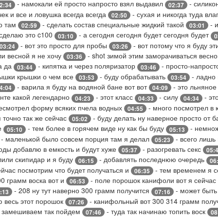
- намокали ей просто напросто взял выдавил
- силико
2:34
02:37
чек и все и ловушка всегда всегда
- сухая и никогда туда вл
02:50
го там
- сделать состав специальные жидкий такой
- 
02:59
03:01
сделаю это c100
- а сегодня сегодня будет сегодня будет
03:10
0
- вот это просто для пробы
- вот потому что я буду э
03:24
03:26
ли весной я не хочу
- shot зимой этим заморачиваться весн
03:36
а да
- кипятка и через поляризатор
- просто-напрост
03:44
03:46
рышки крышки о чем все
- буду обрабатывать
- ладно
03:53
03:54
- варила я буду на водяной бане вот вот
- это льняное
4:04
04:09
енте какой легендарно
- этот класс
- силу
- эт
04:23
04:33
04:34
есмотрел форму всяких пчела водных
- много посмотрел в 
04:55
 точно так же сейчас
- буду делать ну наверное просто от 
05:02
е
- тем более в горячем виде ну как бы буду
- немнож
05:10
05:13
- маленькой было совсем порция там я делал
- всего лишь
05:23
воды добавлю в емкость и будут хуже
- разогревать секс
05:37
05:
лили скипидар и я буду
- добавлять последнюю очередь
06:15
06
ейчас посмотрим что будет получаться и
- тем временем я с
06:35
0 грамм воска вот и
- поле порошок канифоли вот я сейча
06:53
- 208 ну тут наверно 300 грамм получится
- может быть
:13
07:16
 весь этот порошок
- канифольный вот 300 314 грамм пол
07:26
о замешиваем так пойдем
- туда так начинаю топить воск
07:46
08