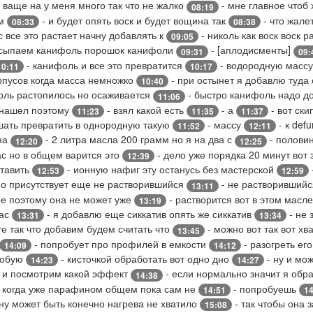
у ваще на у меня много так что не жалко
- мне главное чтоб
08:19
ом
- и будет опять воск и будет вощина так
- что жале
08:33
08:38
с все это растает начну добавлять к
- николь как воск воск 
09:05
асыпаем канифоль порошок канифоли
- [аплодисменты]
09:31
09:
- канифоль и все это превратится
- водородную массу
10:11
10:17
рпусов когда масса немножко
- при остынет я добавлю туда 
10:40
оль растопилось но осаживается
- быстро канифоль надо до
11:06
 нашел поэтому
- взял какой есть
- а
- вот ск
11:23
11:35
11:37
шать превратить в однородную такую
- массу
- к def
11:52
12:11
 на
- 2 литра масла 200 грамм но я на два с
- полови
12:20
12:25
с но в общем варится это
- дело уже порядка 20 минут вот
12:39
ставить
- ионную нафиг эту останусь без мастерской
12:53
12:59
но присутствует еще не растворившийся
- не растворивший
13:11
е поэтому она не может уже
- растворится вот в этом масл
13:19
час
- я добавлю еще сиккатив опять же сиккатив
- не 
13:31
13:34
те так что добавим будем считать что
- можно вот так вот хв
13:45
- попробует про профилей в емкости
- разогреть ег
14:09
14:12
робую
- кисточкой обработать вот одно дно
- ну и мо
14:23
14:27
т и посмотрим какой эффект
- если нормально значит я об
14:38
 когда уже парафином общем пока сам не
- попробуешь
14:51
14
ну может быть конечно нагрева не хватило
- так чтобы она 
15:08