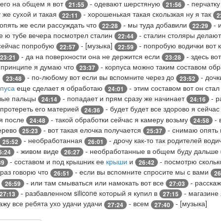
 его на общем я вот
- одевают шерстяную
- перчатку
21:55
21:56
у же сухой и такая
- хорошенькая такая скользкая ну я так
22:11
2
опять же если рассуждать что
- мы туда добавили
- 
22:28
22:29
е ю тубе вечера посмотрел сталин
- сталин столяры делают
22:44
 сейчас попробую
- [музыка]
- попробую водички вот 
22:57
22:59
- да на поверхности она не держится если
- здесь во
23:21
23:28
в принципе я думаю что
- корпуса можно таким составом об
23:37
й
- по-любому вот если вы вспомните через до
- дочк
23:48
23:52
рпуса
еще сделает я обработаю
- этим составом вот он стал
24:01
плые пальцы
- попадает и прям сразу же начинает
- р
24:14
24:16
 протереть его материей
- будет будет все здорово я сейча
24:36
ся после
- такой обработки сейчас я камеру возьму
- 
24:48
24:58
ерево
- вот такая елочка получается
- снимаю опять
25:23
25:37
- необработанная
- дрочу как-то так родителей води
25:52
26:01
- живом виде
- необработанные в общем буду дальше
6:24
26:27
- составом и под крышник ее
крыши
и
- посмотрю скольк
39
26:42
раз говорю что
- если вы вспомните спросите мы с вами
26:51
26
ь
- или там смываться или намокать вот все
- расскаж
26:59
27:03
- разбавленном silicone который я купил в
- магазине
27:13
27:15
ажу все ребята ухо удачи удачи
- всем
- [музыка]
27:24
27:40