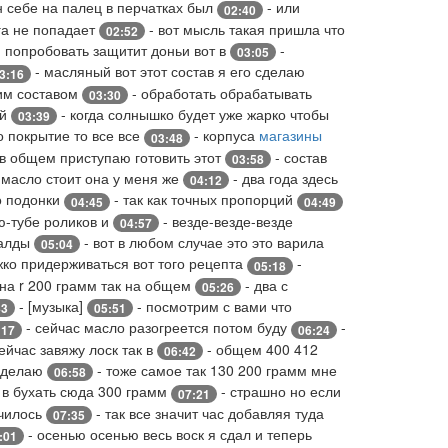
н себе на палец в перчатках был
- или
02:40
ага не попадает
- вот мысль такая пришла что
02:52
и попробовать защитит доньи вот в
-
03:05
- масляный вот этот состав я его сделаю
3:16
тим составом
- обработать обрабатывать
03:30
ой
- когда солнышко будет уже жарко чтобы
03:39
о покрытие то все все
- корпуса
магазины
03:48
 в общем приступаю готовить этот
- состав
03:58
 масло стоит она у меня же
- два года здесь
04:12
о подонки
- так как точных пропорций
04:45
04:49
ю-тубе роликов и
- везде-везде-везде
04:57
балды
- вот в любом случае это это варила
05:04
ко придерживаться вот того рецепта
-
05:18
 на r 200 грамм так на общем
- два с
05:26
- [музыка]
- посмотрим с вами что
43
05:51
- сейчас масло разогреется потом буду
-
:17
06:24
ейчас завяжу лоск так в
- общем 400 412
06:42
с делаю
- тоже самое так 130 200 грамм мне
06:58
 в бухать сюда 300 грамм
- страшно но если
07:21
училось
- так все значит час добавляя туда
07:35
- осенью осенью весь воск я сдал и теперь
:01