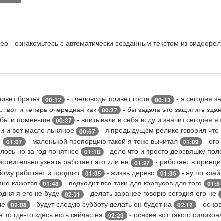
о - ознакомьтесь с автоматически созданным текстом из видеорол
ривет братья
- пчеловоды привет гости
- я сегодня з
00:12
00:13
ал вот и теперь очередная как
- бы задача это защитить зда
00:27
обы и поменьше
- впитывали в себя воду и значит сегодня я
00:37
и и вот масло льняное
- я предыдущем ролике говорил что
00:57
о
- маленькой пропорцию такой я тоже вычитал
- его
01:07
01:09
илось но за год понятное
- дело что и просто деревяшку по
01:18
йствительно узнать работает это или не
- работает в принц
01:27
юбому работает и продлит
- жизнь дерево
- ну по край
01:35
01:36
 мне кажется
- подходит все-таки для корпусов для того
01:48
01:5
одня я его не буду
- делать заранее говорю сегодня его не
02:01
рые
- будут следую субботу делать он будет на
- осно
02:08
02:12
е то где-то здесь есть сейчас на
- основе вот такого силико
02:23