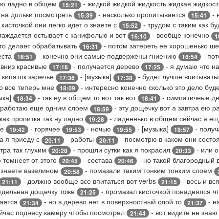
наю ладно в общем
- жидкой жидкой жидкость жидкая жидкос
15:21
 на дольки посмотреть
- насколько пропитывается
- 
15:39
15:41
 кисточкой они легко идет о знаете с
- трудом с таким как 
15:52
лаждается остывает с канифолью и вот
- вообще конечно
16:10
1
 кто делает обрабатывать
- потом затереть ее хорошенько ш
16:31
места
- конечно они самые подвержены гниению
- пот
16:51
16:54
 вниз красивые
- получается дерево
- я думаю что на
17:18
17:25
 кипяток заречье
- [музыка]
- будет лучше впитывать
17:36
17:38
о все теперь мне
- интересно конечно сколько это дело буд
18:09
ыка]
- так ну в общем то вот так вот
- симпатичные дн
18:34
18:41
бработаю еще одним слоем
- эту дощечку вот а завтра ею 
18:59
как пропитка так ну ладно
- ладненько в общем сейчас я е
19:28
ще
- горячее
- ночью
- [музыка]
- получ
19:42
19:53
19:55
19:57
ра я приеду с
- работы
- посмотрю в каком они состо
20:11
20:11
тра так глухим
- прошли сутки как я покрасил
- или 
20:28
20:33
 темнеет от этого
- состава
- но такой благородный 
20:45
20:46
 знаете вазелином
- помазали таким тонким тонким слоем
20:58
- должно вообще все впитаться вот verbs
- весь и вс
21:11
21:15
отдельная дощечку тоже
- промазал кисточкой понадеялся ч
21:25
вается
- но в дерево нет в поверхностный слой то
- н
21:34
21:37
йчас поднесу камеру чтобы посмотрел
- вот видите не зна
21:44