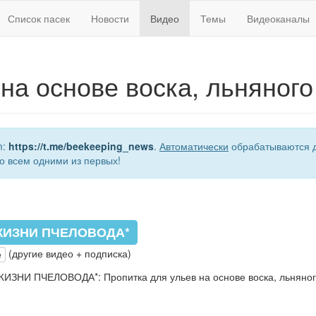
Список пасек
Новости
Видео
Темы
Видеоканалы
 на основе воска, льняног
m:
https://t.me/beekeeping_news
.
Автоматически
обрабатываются д
о всем одними из первых!
ЖИЗНИ ПЧЕЛОВОДА*
(другие видео + подписка)
e