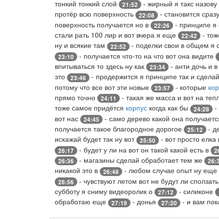
тонкий тонкий слой
- жирный я такс назову
21:52
протёр всю поверхность
- становится сраз
22:08
поверхность получается но в
- принципе я 
22:26
стали рать 100 лир и вот вчера я еще
- тож
22:42
ну и всякие там
- поделки свои в общем я
22:52
- получается что-то на что вот она видите
23:10
впитываться то здесь ну как
- анти дочь и 
23:34
это
- продержится я принципе так и сдела
23:46
потому что все вот эти новые
- которые
ко
23:57
прямо точно
- такая же масса и вот на те
24:11
тоже самое придётся
корпус
когда как бы
-
24:28
вот нас
- само дерево какой она получает
24:45
получается такое благородное дорогое
- д
25:12
искажай будет так ну вот
- вот просто елка
25:50
- будет у ли на вот он такой какой есть в
26:17
2
- магазины сделай обработает тем же
26:36
26:
никакой это в
- любом случае опыт ну еще 
26:48
- чувствуют летом вот не будут ли сползат
26:56
субботу я сниму видеоролик о
- силиконе
27:12
обработаю еще
- донья
- и вам пок
27:19
27:20