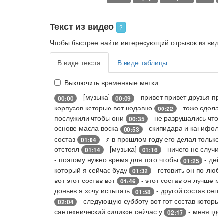
Текст из видео
?
Чтобы быстрее найти интересующий отрывок из виде
В виде текста
В виде таблицы
Выключить временные метки
- [музыка]
- привет привет друзья п
00:00
00:09
корпусов которые вот недавно
- тоже сдел
00:22
послужили чтобы они
- не разрушались чт
00:35
основе масла воска
- скипидара и канифол
00:53
состав
- я в прошлом году его делал тольк
01:04
отстоял
- [музыка]
- ничего не случ
01:14
01:16
- поэтому нужно время для того чтобы
- де
01:25
который я сейчас буду
- готовить он по-л
01:32
вот этот состав вот
- этот состав он лучше
01:46
доньев я хочу испытать
- другой состав сег
01:58
- следующую субботу вот тот состав кото
02:04
сантехнический силикон сейчас у
- меня гд
02:17