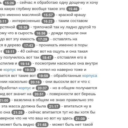
ть
- сейчас я обработаю одну дощечку и хочу
15:26
на какую глубину вообще такое это
-
15:46
будто именно масляной
- краской крашу
15:57
- интересненько
- таким составом
6:11
16:22
ерстяной
- тряпочкой так ну ладно другой то
16:36
ому что в сырость
- дожди прошли они
16:56
до вот эту емкость
- оставлять на
17:29
ся в дерево
- проникать именно в поры
17:43
ет
- 40 сейчас вот на ощупь и она такая
18:11
у получилось вот так
- отставляя его в
18:47
распилив и
- посмотрим насколько она внутри
19:14
ще
корпус
не
- хотел но наверно тоже и
19:33
ается вот такие вот
- обработанные
корпуса
19:59
янии насколько
- они высохли вот и что с
20:16
обработал
корпус
и
- но в общем получается
20:37
вид вот значит на
- поверхности вот берешь
20:51
- вазелина в общем не знаю правильно это
21:00
я эта масса должна была
- впитаться ну в
21:17
то она
- сейчас впитается тут но вы хотя бы
21:28
аверное что не что ваш но вот ну здесь
-
21:39
ю может быть видно
- может быть нет такой
21:48