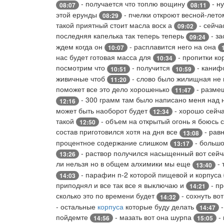
- получается что топлю вощину
- н
08:07
08:11
этой ерунды
- пчелки откроют весной-лет
08:29
такой приятный стоит масла воск а
- сейча
09:02
последняя капелька так теперь теперь
- з
09:24
ждем когда он
- расплавится него на она
10:07
нас будет готовая масса для
- пропитки ко
10:34
посмотрим что
- получится
- каниф
10:51
10:59
живичные чтоб
- слово было жилищная не
11:20
поможет все это дело хорошенько
- разме
11:47
- 300 грамм там было написано меня над
12:16
может быть наоборот будет
- хорошо сейча
12:34
такой
- объем на открытый огонь я боюсь 
12:50
состав приготовился хотя на дня все
- рав
13:08
процентное содержание слишком
- большо
13:17
- раствор получился насыщенный вот сей
13:26
ли нельзя но в общем алхимики мы еще
- 
13:40
- парафин п-2 которой пищевой и корпуса
14:03
приподнял и все так все я выключаю и
- п
14:21
сколько это по времени будет
- сохнуть во
14:32
- остальные
корпуса
которые буду делать
-
14:47
пойдемте
- мазать вот она шурпа
- 
14:56
15:05