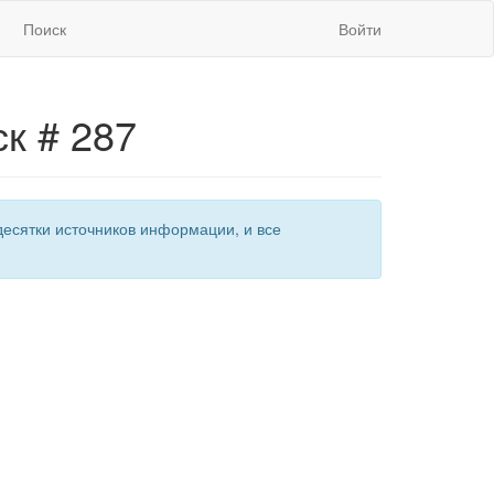
Поиск
Войти
к # 287
есятки источников информации, и все