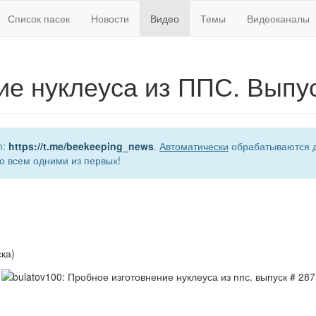
Список пасек
Новости
Видео
Темы
Видеоканалы
ие нуклеуса из ППС. Выпус
m:
https://t.me/beekeeping_news
.
Автоматически
обрабатываются д
о всем одними из первых!
ка)