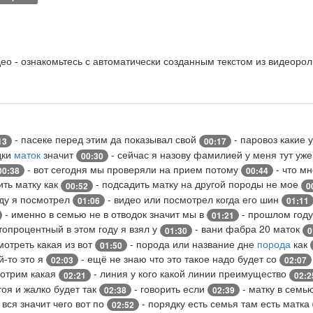
о - ознакомьтесь с автоматически созданным текстом из видеорол
- пасеке перед этим да показывал свой
- паровоз какие 
13
00:17
дки
маток
значит
- сейчас я назову фамилией у меня тут уж
00:30
- вот сегодня мы проверяли на прием потому
- что м
00:38
00:44
ить матку как
- подсадить матку на другой породы не мое
00:52
0
ду я посмотрел
- видео или посмотрел когда его шин
01:06
01:11
- именно в семью не в отводок значит мы в
- прошлом году
01:21
топроцентный в этом году я взял у
- вани фабра 20 маток
01:30
0
мотреть какая из вот
- порода или название дне
порода
как
01:50
й-то это я
- ещё не знаю что это такое надо будет со
02:03
02:07
мотрим какая
- линия у кого какой линии преимущество
02:21
02:2
тоя и жалко будет так
- говорить если
- матку в семь
02:38
02:39
 вся значит чего вот по
- порядку есть семья там есть матка
02:52