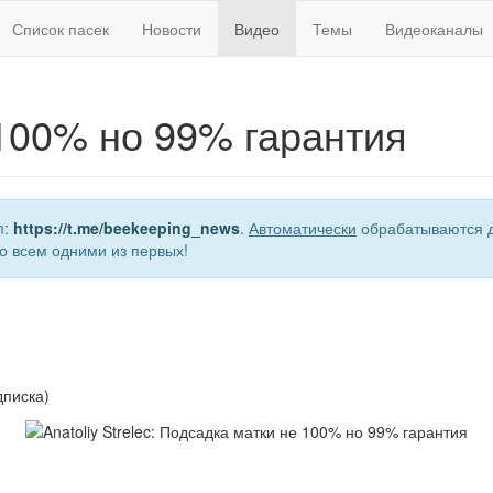
Список пасек
Новости
Видео
Темы
Видеоканалы
100% но 99% гарантия
m:
https://t.me/beekeeping_news
.
Автоматически
обрабатываются д
о всем одними из первых!
дписка)