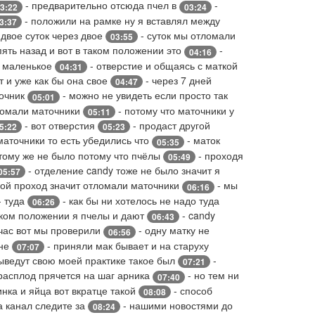
- предварительно отсюда пчел в
-
3:22
03:24
- положили на рамке ну я вставлял между
3:37
 двое суток через двое
- суток мы отломали
03:55
пять назад и вот в таком положении это
-
04:16
з маленькое
- отверстие и общаясь с маткой
04:31
т и уже как бы она свое
- через 7 дней
04:47
точник
- можно не увидеть если просто так
05:01
ломали маточники
- потому что маточники у
05:11
- вот отверстия
- продаст другой
5:22
05:23
маточники то есть убедились что
- маток
05:35
 тому же не было потому что пчёлы
- проходя
05:49
- отделение candy тоже не было значит я
05:57
ой проход значит отломали маточники
- мы
06:16
- туда
- как бы ни хотелось не надо туда
06:26
аком положении я пчелы и дают
- candy
06:43
йчас вот мы проверили
- одну матку не
06:56
 не
- приняли мак бывает и на старуху
07:07
ыведут свою моей практике такое был
-
07:21
расплод прячется на шаг арника
- но тем ни
07:40
инка и яйца вот вкратце такой
- способ
08:08
а канал следите за
- нашими новостями до
08:24