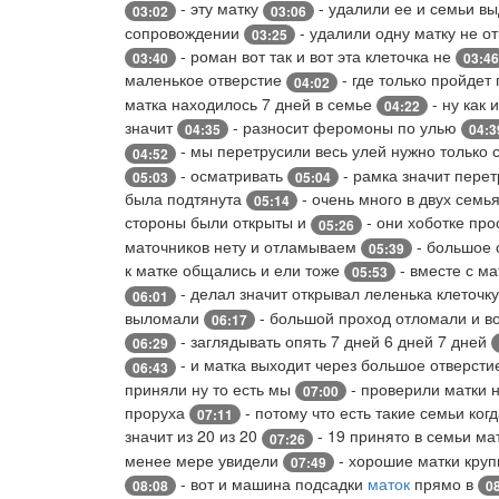
- эту матку
- удалили ее и семьи в
03:02
03:06
сопровождении
- удалили одну матку не о
03:25
- роман вот так и вот эта клеточка не
03:40
03:46
маленькое отверстие
- где только пройдет
04:02
матка находилось 7 дней в семье
- ну как 
04:22
значит
- разносит феромоны по улью
04:35
04:3
- мы перетрусили весь улей нужно только 
04:52
- осматривать
- рамка значит пере
05:03
05:04
была подтянута
- очень много в двух семь
05:14
стороны были открыты и
- они хоботке пр
05:26
маточников нету и отламываем
- большое 
05:39
к матке общались и ели тоже
- вместе с ма
05:53
- делал значит открывал леленька клеточк
06:01
выломали
- большой проход отломали и 
06:17
- заглядывать опять 7 дней 6 дней 7 дней
06:29
- и матка выходит через большое отверст
06:43
приняли ну то есть мы
- проверили матки н
07:00
проруха
- потому что есть такие семьи ког
07:11
значит из 20 из 20
- 19 принято в семьи ма
07:26
менее мере увидели
- хорошие матки кру
07:49
- вот и машина подсадки
маток
прямо в
08:08
0