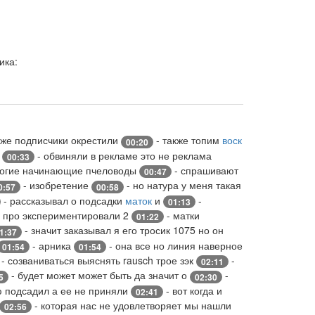
ика:
уже подписчики окрестили
- также топим
воск
00:20
е
- обвиняли в рекламе это не реклама
00:33
ногие начинающие пчеловоды
- спрашивают
00:47
- изобретение
- но натура у меня такая
0:57
00:58
- рассказывал о подсадки
маток
и
-
01:13
 про экспериментировали 2
- матки
01:22
- значит заказывал я его тросик 1075 но он
1:37
- арника
- она все но линия наверное
01:54
01:54
- созваниваться выяснять rausch трое зэк
-
02:11
- будет может может быть да значит о
-
5
02:30
ю подсадил а ее не приняли
- вот когда и
02:41
- которая нас не удовлетворяет мы нашли
02:56