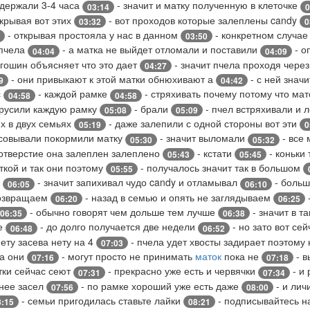
ыдержали 3-4 часа
- значит и матку полученную в клеточке
03:14
0
ткрывая вот этих
- вот проходов которые залеплены candy
03:32
0
- открывая простояла у нас в данном
- конкретном случае
03:50
 пчела
- а матка не выйдет отломали и поставили
- о
04:04
04:09
игошин объясняет что это дает
- значит пчела проходя чере
04:27
- они привыкают к этой матки обнюхивают а
- с ней значи
9
04:42
с
- каждой рамке
- стряхивать почему потому что ма
04:58
04:58
трусили каждую рамку
- брали
- пчел встряхивали и 
05:08
05:09
ях в двух семьях
- даже залепили с одной стороны вот эти
05:19
0
осовывали покормили матку
- значит выломали
- все 
05:30
05:32
отверстие она залеплен залеплено
- кстати
- коньки
05:43
05:45
ткой и так они поэтому
- получалось значит так в большом
05:55
у
- значит запихивал чудо candy и отламывал
- больш
06:05
06:10
возвращаем
- назад в семью и опять не заглядываем
06:20
06:25
- обычно говорят чем дольше тем лучше
- значит в т
06:35
06:38
ие
- до долго получается две недели
- но зато вот се
06:48
06:52
ету засева нету на 4
- пчела удет хвосты задирает поэтому
07:03
да они
- могут просто не принимать
маток
пока не
- в
07:16
07:18
тки сейчас сеют
- прекрасно уже есть и червячки
- и 
07:31
07:34
пнее засел
- по рамке хороший уже есть даже
- и лич
07:56
08:00
- семьи пригодилась ставьте лайки
- подписывайтесь н
8:15
08:21