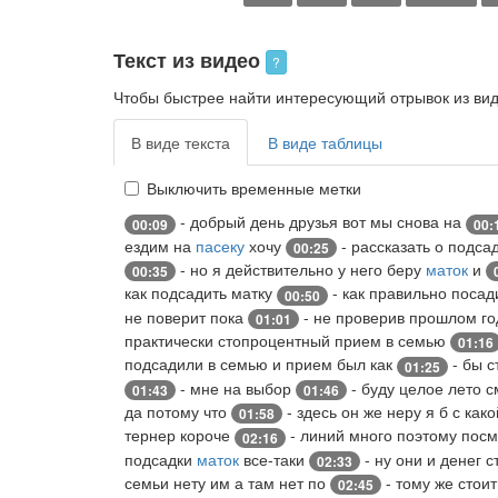
Текст из видео
?
Чтобы быстрее найти интересующий отрывок из виде
В виде текста
В виде таблицы
Выключить временные метки
- добрый день друзья вот мы снова на
00:09
00:
ездим на
пасеку
хочу
- рассказать о подса
00:25
- но я действительно у него беру
маток
и
00:35
как подсадить матку
- как правильно посад
00:50
не поверит пока
- не проверив прошлом го
01:01
практически стопроцентный прием в семью
01:16
подсадили в семью и прием был как
- бы с
01:25
- мне на выбор
- буду целое лето с
01:43
01:46
да потому что
- здесь он же неру я б с како
01:58
тернер короче
- линий много поэтому пос
02:16
подсадки
маток
все-таки
- ну они и денег с
02:33
семьи нету им а там нет по
- тому же стоит
02:45