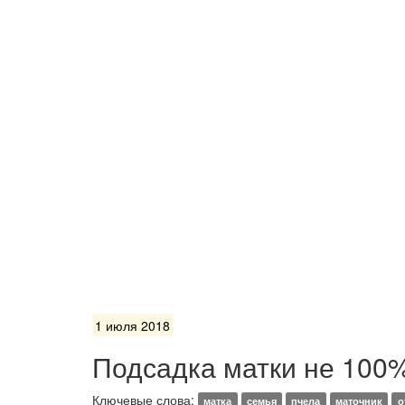
1 июля 2018
Подсадка матки не 100
Ключевые слова:
матка
семья
пчела
маточник
о