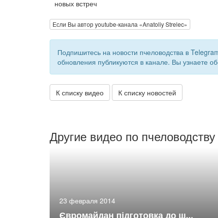
новых встреч
Если Вы автор youtube-канала «Anatoliy Strelec»
Подпишитесь на новости пчеловодства в Telegra
обновления публикуются в канале. Вы узнаете об
К списку видео
К списку новостей
Другие видео по пчеловодству
23 февраля 2014
Євромайдан підготовка до ш...