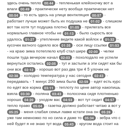
здесь очень тепло
- тепленькая клейоночку вот а
00:44
влаги
- практически нету вообще практически нет
00:49
- то есть здесь на улице вентиляция
-
00:54
00:57
работает лучше может быть их подушка не
- слишком
01:02
вот так хотя тут подушка плотно
- прилегать все
01:05
нормально главное чтобы не
- было сырость все
01:13
удалось
- утепление видите какой войлок и
-
01:27
01:32
кусочек ватного одеяло все
- оси лицу ссылки
01:35
01:53
- на краю зима потеплело клуб стал шире
- челки
02:00
пошли туда вечером начал
- похолодало не успели
02:03
вернуться остались
- тут и застыли а эти сидят как бы
02:05
они все
- хорошо вот раз два три 4 5 улочек не
02:12
- холодно температура у нас сегодня
-
02:38
02:43
передавать - 1 минус 250 зима была
- едят есть курс
02:59
по едят все корма
- теплоту по цене автор накопишь
03:11
взяла
- поляна
- полосочка сидя плотненько
03:30
03:43
хорошо
- уходом вас
- вот тут сидит
-
04:20
04:53
04:57
тепло право
- газетка должно работает читаю а вот у
05:04
- меня слабая семья лавке кстати она он
-
05:25
05:28
уже там немножко по но сила и даже то
- зебра что с
05:34
ней будет я не знаю тут вода
- кругом вода стоит на
05:43