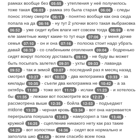
рамках вообще без
- утепления у неё получилось
05:55
тоже такая
- рамка это была старая
- следы
06:03
06:06
понос этому смерти
- понятно вообще как она сюда
06:11
попала на да
- ну тут 2 улочки всего такая выбраковка
06:16
- уже сидит кубик влаги нет совсем тогда
- еле
06:52
06:59
еле заметные живут какие-то тут еще
- у меня дочке
07:06
семья
- он и она
- полоска стоит надо убрать
07:10
07:16
давай
- со слабеньким отопления
- бодренько
08:35
09:04
сидят вокруг полоску доставать
- не буду вы может
09:14
быть посыпать залетел
- ухты
- лаванда
09:31
09:33
- так и зимой
- последний раз я месяц назад
09:52
10:07
смотрел
- вот
- два килограмма
- за
10:27
10:30
10:33
киклады
- съели два килограмма не
- а за
10:35
10:42
октябрь
- тоже вот
- ислам
- и хотелось
11:00
11:14
11:23
бы
- лежаки вот посмотрите все
-
11:35
12:21
рассмотрена выше
- бойла
- подъедают
12:35
12:53
midone
- черная кровь
- вот она нагревается
13:28
13:34
перегрызла покушала
- намусорил а там
-
13:43
13:46
кружкой
- сцепление никакого нету как раз такие
14:25
- вот холостяки
- сидят все нормально и
14:29
14:36
заползла шко
- всем спасибо всем пока
14:58