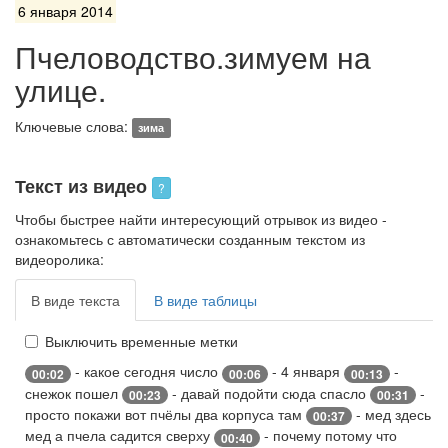
6 января 2014
Пчеловодство.зимуем на
улице.
Ключевые слова:
зима
Текст из видео
?
Чтобы быстрее найти интересующий отрывок из видео -
ознакомьтесь с автоматически созданным текстом из
видеоролика:
В виде текста
В виде таблицы
Выключить временные метки
- какое сегодня число
- 4 января
-
00:02
00:06
00:13
снежок пошел
- давай подойти сюда спасло
-
00:23
00:31
просто покажи вот пчёлы два корпуса там
- мед здесь
00:37
мед а пчела садится сверху
- почему потому что
00:40