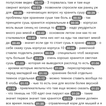
полуслове видео
- 3 порвалась там и там еще
00:17
свернет вопрос
- позвонили спросили как ранец уж
00:23
для
- начинающих вопрос ну хранить сушу
-
00:26
00:29
проблемы при хранении суши там боль а
- так
00:32
принципе сушь хранится нормальным в
- корпусах
00:35
моль выше синиц но синица то
- надо умудриться
00:38
много раз зимой в
- основном летом они как-то не
00:42
сталкивался
- типа них нет на еды так хватает зимой
00:45
да
- значит если где то стоит сушь я храню
- о
00:49
00:52
себе скажу сушь корпусах корпуса 10
- рамочной
00:56
ставлю поделить рамок
- специально чтоб зазорчик
00:58
чуть больше был
- очень хорошо хранится светлая
01:00
сушь
- которая не выводился расплод то есть
01:03
01:06
- аромки которые желательно
- пересортировать
01:08
перед закладкой на
- хранение белой отдельно
01:10
темное отдельная
- можно темное ставить вообще по
01:12
8 чтобы
- чью то есть они для молли более вкусной
01:15
- привлекательны что там еще можно сказать
01:18
01:23
- что тянешь не 100 едят они пируют как
- такие
01:28
значит первое значит там хранятся
- рамки должен
01:32
все время лежать
- отравленный корм для мышей и я
01:35