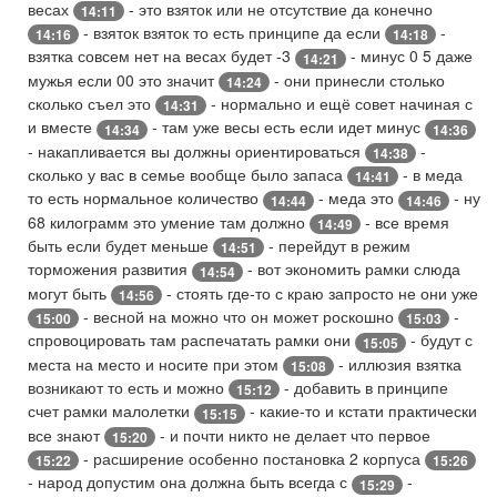
весах
- это взяток или не отсутствие да конечно
14:11
- взяток взяток то есть принципе да если
-
14:16
14:18
взятка совсем нет на весах будет -3
- минус 0 5 даже
14:21
мужья если 00 это значит
- они принесли столько
14:24
сколько съел это
- нормально и ещё совет начиная с
14:31
и вместе
- там уже весы есть если идет минус
14:34
14:36
- накапливается вы должны ориентироваться
-
14:38
сколько у вас в семье вообще было запаса
- в меда
14:41
то есть нормальное количество
- меда это
- ну
14:44
14:46
68 килограмм это умение там должно
- все время
14:49
быть если будет меньше
- перейдут в режим
14:51
торможения развития
- вот экономить рамки слюда
14:54
могут быть
- стоять где-то с краю запросто не они уже
14:56
- весной на можно что он может роскошно
-
15:00
15:03
спровоцировать там распечатать рамки они
- будут с
15:05
места на место и носите при этом
- иллюзия взятка
15:08
возникают то есть и можно
- добавить в принципе
15:12
счет рамки малолетки
- какие-то и кстати практически
15:15
все знают
- и почти никто не делает что первое
15:20
- расширение особенно постановка 2 корпуса
15:22
15:26
- народ допустим она должна быть всегда с
-
15:29