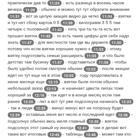
практически дав то
- есть разница в восемь часов
11:24
вечера
- обычно и можно тут тут обратите внимание
11:26
- вот за целую акация видно да четко
- взятки
11:31
11:34
и тут нет сбоку картов 0 5
- килограмм 3 5 5 там
11:38
четыре с половиной
- пять тра-та-та-та есть вот
11:42
прошел взяток
- то есть такие цифры для себя надо
11:45
знать
- для местности там где вы держите
-
11:47
11:50
потому что если взятки хорошие нужно к
- этому
11:53
взятку подготовить семью расширить
- и что было
11:55
детство там бусинку
- подставиться
- чтобы
11:57
11:58
было удобно потом смотрим обычно
- после акации
12:02
идет но тут еще на в этом
- году продолжалась в
12:05
июне месяце еще
- взятки были потом обычно
12:10
небольшой зазор
- и начинает цвести липах тоже
12:13
хороший за
- так идет и в конце месяц если там
12:16
ранее
- лет а вот тут уже подсолнуха начинать
12:20
12:23
- так и люди
- минус минус вот не попрошу будет
12:25
- оставишь меня вот число и последний идет
-
12:29
12:36
подсолнух обычно весь июля главный
- взяток
12:38
подсолнух этот самый ну иногда
- там я делаю вот
12:41
такие вот итоговые
- таблицы
- может там кто-
12:45
12:46