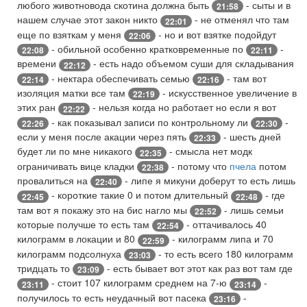
любого животновода скотина должна быть
- сыты и в
21:58
нашем случае этот закон никто
- не отменял что там
22:01
еще по взяткам у меня
- но и вот взятке подойдут
22:06
- обильной особенно кратковременные по
-
22:08
22:11
времени
- есть надо объемом суши для складывания
22:12
- нектара обеспечивать семью
- там вот
22:14
22:16
изоляция матки все там
- искусственное увеличение в
22:19
этих ран
- нельзя когда но работает но если я вот
22:22
- как показывал записи по контрольному ли
-
22:26
22:30
если у меня после акации через пять
- шесть дней
22:33
будет ли по мне никакого
- смысла нет модк
22:35
ограничивать вице кладки
- потому что
пчела
потом
22:38
провалиться на
- липе я микуни доберут то есть лишь
22:40
- короткие такие 0 и потом длительный
- где
22:45
22:48
там вот я покажу это на бис нагло мы
- лишь семьи
22:52
которые получше то есть там
- оттачивалось 40
22:54
килограмм в локации и 80
- килограмм липа и 70
22:59
килограмм подсолнуха
- то есть всего 180 килограмм
23:03
тридцать то
- есть бывает вот этот как раз вот там где
23:09
- стоит 107 килограмм среднем на 7-ю
-
23:11
23:14
получилось то есть неудачный вот пасека
-
23:16