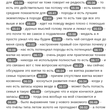
для
- карпат ки тоже говорит не редкость
- то
05:34
05:36
есть это действительно так потому что
- есть какие-то
05:39
средние показатели для
- породы и есть лучшие
05:41
экземпляры в породе
- уже то есть там где все это
05:44
выше и все
- идет на поводу видно плохо с помощью
05:49
то
- дурных мыслей голову лезли и лежал ну
-
05:51
05:53
это почти то же самое о подавлении
- медаль а я
05:58
просто узнал что мы будем
- пить чай сегодня еще до
06:00
меня сразу
- настроение правый сон пропах почему у
06:02
- нас есть потенциал породы есть потенциал
-
06:08
06:11
матки но моего
- очень редко или практически точнее
06:12
- никогда не используем полностью то есть
- и
06:14
06:17
это связано вот с тем вопросам которые
- мы сейчас
06:20
обсуждаем это взятки то есть
- не взятка развития в
06:24
семье тормозится
- причем отсутствии взятка может
06:27
косвенно
- коснуться развития пчел
- когда у
06:32
06:34
них есть запасы корма везде а
- может быть попасть
06:37
семья в такую
- ситуацию что и корм кончился даже
06:40
запасы
- тогда она вообще на мой становится и
06:43
- было выражение там у нового знакомого
-
06:45
06:48
что пчёлы типа летом золото не пропадают
- а потом
06:52