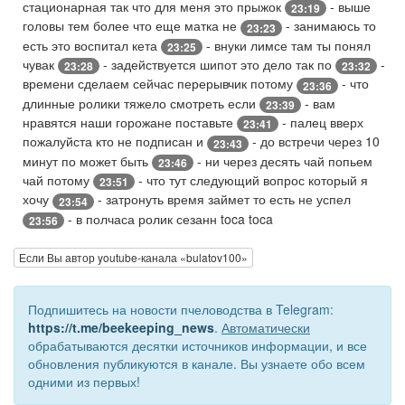
стационарная так что для меня это прыжок
- выше
23:19
головы тем более что еще матка не
- занимаюсь то
23:23
есть это воспитал кета
- внуки лимсе там ты понял
23:25
чувак
- задействуется шипот это дело так по
-
23:28
23:32
времени сделаем сейчас перерывчик потому
- что
23:36
длинные ролики тяжело смотреть если
- вам
23:39
нравятся наши горожане поставьте
- палец вверх
23:41
пожалуйста кто не подписан и
- до встречи через 10
23:43
минут по может быть
- ни через десять чай попьем
23:46
чай потому
- что тут следующий вопрос который я
23:51
хочу
- затронуть время займет то есть не успел
23:54
- в полчаса ролик сезанн toca toca
23:56
Если Вы автор youtube-канала «bulatov100»
Подпишитесь на новости пчеловодства в Telegram:
https://t.me/beekeeping_news
.
Автоматически
обрабатываются десятки источников информации, и все
обновления публикуются в канале. Вы узнаете обо всем
одними из первых!