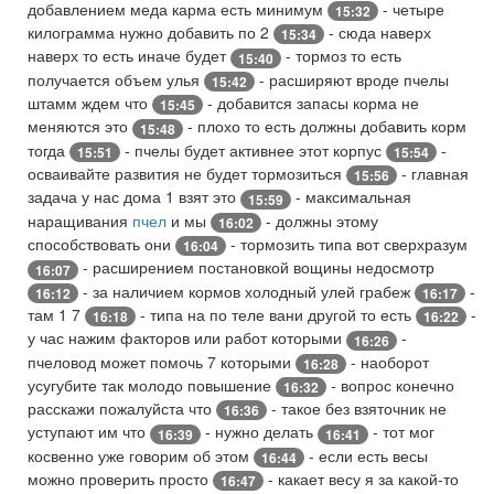
добавлением меда карма есть минимум
- четыре
15:32
килограмма нужно добавить по 2
- сюда наверх
15:34
наверх то есть иначе будет
- тормоз то есть
15:40
получается объем улья
- расширяют вроде пчелы
15:42
штамм ждем что
- добавится запасы корма не
15:45
меняются это
- плохо то есть должны добавить корм
15:48
тогда
- пчелы будет активнее этот корпус
-
15:51
15:54
осваивайте развития не будет тормозиться
- главная
15:56
задача у нас дома 1 взят это
- максимальная
15:59
наращивания
пчел
и мы
- должны этому
16:02
способствовать они
- тормозить типа вот сверхразум
16:04
- расширением постановкой вощины недосмотр
16:07
- за наличием кормов холодный улей грабеж
-
16:12
16:17
там 1 7
- типа на по теле вани другой то есть
-
16:18
16:22
у час нажим факторов или работ которыми
-
16:26
пчеловод может помочь 7 которыми
- наоборот
16:28
усугубите так молодо повышение
- вопрос конечно
16:32
расскажи пожалуйста что
- такое без взяточник не
16:36
уступают им что
- нужно делать
- тот мог
16:39
16:41
косвенно уже говорим об этом
- если есть весы
16:44
можно проверить просто
- какает весу я за какой-то
16:47