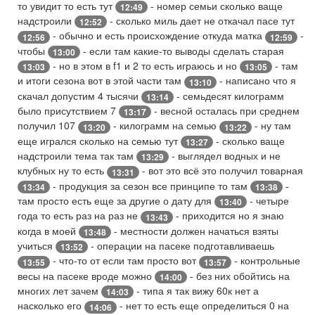
то увидит то есть тут
- номер семьи сколько ваще
12:49
надстроили
- сколько миль дает не откачал пасе тут
12:52
- обычно и есть происхождение откуда матка
-
12:56
12:59
чтобы
- если там какие-то выводы сделать старая
13:00
- но в этом в f1 и 2 то есть играюсь и но
- там
13:03
13:05
и итоги сезона вот в этой части там
- написано что я
13:10
скачал допустим 4 тысячи
- семьдесят килограмм
13:14
было присутствием 7
- весной осталась при среднем
13:17
получил 107
- килограмм на семью
- ну там
13:20
13:22
еще игрался сколько на семью тут
- сколько ваще
13:27
надстроили тема так там
- выглядел водных и не
13:29
клубных ну то есть
- вот это всё это получил товарная
13:31
- продукция за сезон все принципе то там
-
13:34
13:38
там просто есть еще за другие о дату для
- четыре
13:40
года то есть раз на раз не
- приходится но я знаю
13:43
когда в моей
- местности должен начаться взяты
13:48
учиться
- операции на пасеке подготавливаешь
13:52
- что-то от если там просто вот
- контрольные
13:55
13:57
весы на пасеке вроде можно
- без них обойтись на
14:00
многих лет зачем
- типа я так вижу 60к нет а
14:03
насколько его
- нет то есть еще определиться 0 на
14:06