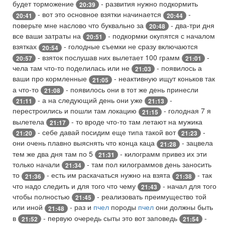
будет торможение
- развития нужно подкормить
20:39
- вот это основное взятки начинается
-
20:41
20:44
поверьте мне наслово что буквально за
- два-три дня
20:48
все ваши затраты на
- подкормки окупятся с началом
20:51
взятках
- голодные съемки не сразу включаются
20:54
- взяток послушав них вылетает 100 грамм
-
20:57
21:01
чела там что-то поделилась или не
- появилось а
21:03
ваши про кормленные
- неактивную ищут коньков так
21:05
а что-то
- появилось они в тот же день принесли
21:08
- а на следующий день они уже
-
21:11
21:13
перестроились и пошли там локацию
- голодная 7 я
21:15
вылетела
- то вроде что-то там летают на мужика
21:17
- себе давай посидим еще типа такой вот
-
21:20
21:23
они очень плавно выяснять что конца каца
- зацвела
21:28
тем же два дня там по 5
- килограмм привез их эти
21:31
только начали
- там пол килограммов день заносить
21:34
то
- есть им раскачаться нужно на взята
- так
21:36
21:38
что надо следить и для того что чему
- начал для того
21:43
чтобы полностью
- реализовать преимущество той
21:45
или иной
- раз и
пчел
породы
пчел
они должны быть
21:48
в
- первую очередь сыты это вот заповедь
-
21:52
21:54