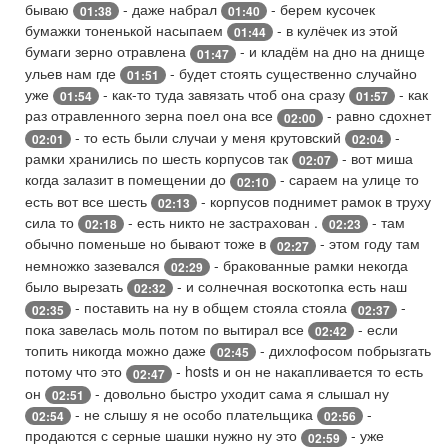
бываю
- даже набрал
- берем кусочек
01:38
01:40
бумажки тоненькой насыпаем
- в кулёчек из этой
01:44
бумаги зерно отравлена
- и кладём на дно на днище
01:47
ульев нам где
- будет стоять существенно случайно
01:51
уже
- как-то туда завязать чтоб она сразу
- как
01:54
01:57
раз отравленного зерна поел она все
- равно сдохнет
02:00
- то есть были случаи у меня крутовский
-
02:01
02:04
рамки хранились по шесть корпусов так
- вот миша
02:07
когда залазит в помещении до
- сараем на улице то
02:10
есть вот все шесть
- корпусов поднимет рамок в труху
02:13
сила то
- есть никто не застрахован .
- там
02:18
02:23
обычно поменьше но бывают тоже в
- этом году там
02:27
немножко зазевался
- бракованные рамки некогда
02:29
было вырезать
- и солнечная воскотопка есть наш
02:32
- поставить на ну в общем стояла стояла
-
02:35
02:37
пока завелась моль потом по вытирал все
- если
02:42
топить никогда можно даже
- дихлофосом побрызгать
02:45
потому что это
- hosts и он не накапливается то есть
02:47
он
- довольно быстро уходит сама я слышал ну
02:51
- не слышу я не особо плательщика
-
02:54
02:56
продаются с серные шашки нужно ну это
- уже
02:59