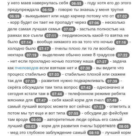
у него маев навернулась себя
- году хотя его до этого
06:55
предупреждала
- говорю ты знаешь у меня трутня
06:58
- выкидывают или надо кармер потому что от
06:59
07:02
- корр будет он тает не пропадут через
- несколько
07:06
деле самая лучшая семья
- застыла полностью на
07:08
рамках все съели
- пердимонокль какой-то взятка не
07:11
было
- вообще никакого из-за того что ночью
-
07:14
07:16
холодно было
- пчелы плохо ли то ли вообще
07:17
нектара
- выделение обычно ниже 8 градусов
07:19
07:22
- нет если прохладно ночью поэтому наша
- задача
07:27
как
пчеловодов
если взяткам нет и
- вы видите что
07:30
процесс стабильно
- стабильно плохой или скажем
07:33
так для
- развития нужно подкармливать
-
07:35
07:39
серёга обсуждали там типа вопрос
- однозначно и
07:42
сегодня кстати там в
- телефонном режиме ребята
07:44
мясники для
- себя какой корм для пчел
-
07:47
07:49
самый лучший вопрос можете вот сейчас
- ответить а
07:53
потом мы тут еще и вот типа
- обсудим до фейсбуке
07:55
там вроде
- авторитетные люди орёшь его самый
08:00
лучший
- корм для развития пчелы tupperware
08:03
08:05
- мед это глубокое заблуждение самый
- лучший корм
08:10