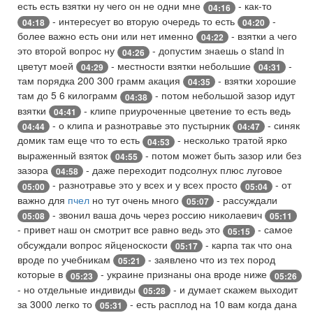
есть есть взятки ну чего он не одни мне
- как-то
04:16
- интересует во вторую очередь то есть
-
04:18
04:20
более важно есть они или нет именно
- взятки а чего
04:22
это второй вопрос ну
- допустим знаешь о stand in
04:26
цветут моей
- местности взятки небольшие
-
04:29
04:31
там порядка 200 300 грамм акация
- взятки хорошие
04:35
там до 5 6 килограмм
- потом небольшой зазор идут
04:38
взятки
- клипе приуроченные цветение то есть ведь
04:41
- о клипа и разнотравье это пустырник
- синяк
04:44
04:47
домик там еще что то есть
- несколько тратой ярко
04:53
выраженный взяток
- потом может быть зазор или без
04:55
зазора
- даже переходит подсолнух плюс луговое
04:58
- разнотравье это у всех и у всех просто
- от
05:00
05:04
важно для
пчел
но тут очень много
- рассуждали
05:07
- звонил ваша дочь через россию николаевич
05:08
05:11
- привет наш он смотрит все равно ведь это
- самое
05:15
обсуждали вопрос яйценоскости
- карпа так что она
05:17
вроде по учебникам
- заявлено что из тех пород
05:21
которые в
- украине признаны она вроде ниже
05:23
05:26
- но отдельные индивиды
- и думает скажем выходит
05:28
за 3000 легко то
- есть расплод на 10 вам когда дана
05:31