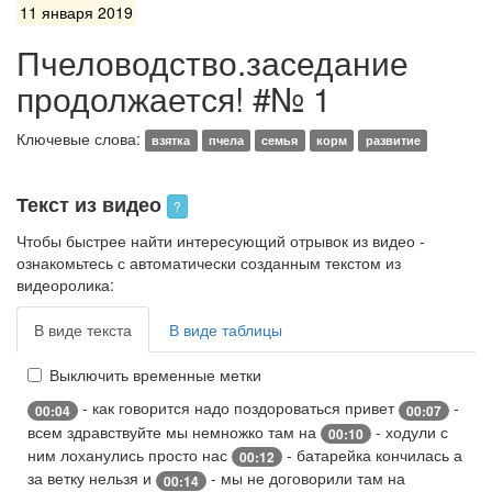
11 января 2019
Пчеловодство.заседание
продолжается! #№ 1
Ключевые слова:
взятка
пчела
семья
корм
развитие
Текст из видео
?
Чтобы быстрее найти интересующий отрывок из видео -
ознакомьтесь с автоматически созданным текстом из
видеоролика:
В виде текста
В виде таблицы
Выключить временные метки
- как говорится надо поздороваться привет
-
00:04
00:07
всем здравствуйте мы немножко там на
- ходули с
00:10
ним лоханулись просто нас
- батарейка кончилась а
00:12
за ветку нельзя и
- мы не договорили там на
00:14