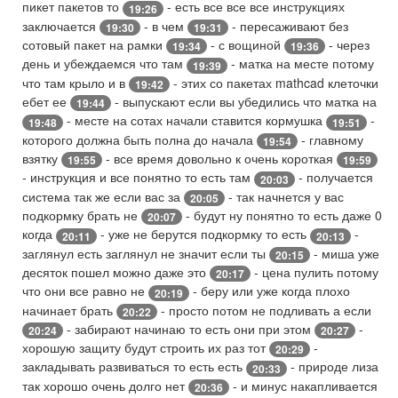
пикет пакетов то
- есть все все все инструкциях
19:26
заключается
- в чем
- пересаживают без
19:30
19:31
сотовый пакет на рамки
- с вощиной
- через
19:34
19:36
день и убеждаемся что там
- матка на месте потому
19:39
что там крыло и в
- этих со пакетах mathcad клеточки
19:42
ебет ее
- выпускают если вы убедились что матка на
19:44
- месте на сотах начали ставится кормушка
-
19:48
19:51
которого должна быть полна до начала
- главному
19:54
взятку
- все время довольно к очень короткая
19:55
19:59
- инструкция и все понятно то есть там
- получается
20:03
система так же если вас за
- так начнется у вас
20:05
подкормку брать не
- будут ну понятно то есть даже 0
20:07
когда
- уже не берутся подкормку то есть
-
20:11
20:13
заглянул есть заглянул не значит если ты
- миша уже
20:15
десяток пошел можно даже это
- цена пулить потому
20:17
что они все равно не
- беру или уже когда плохо
20:19
начинает брать
- просто потом не подливать а если
20:22
- забирают начинаю то есть они при этом
-
20:24
20:27
хорошую защиту будут строить их раз тот
-
20:29
закладывать развиваться то есть есть
- природе лиза
20:33
так хорошо очень долго нет
- и минус накапливается
20:36