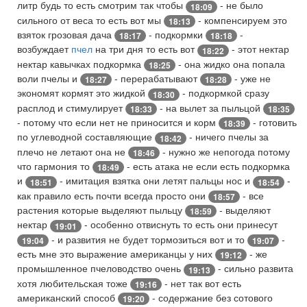
литр будь то есть смотрим так чтобы
- не было
18:09
сильного от веса то есть вот мы
- компенсируем это
18:13
взяток грозовая дача
- подкормки
-
18:17
18:18
возбуждает
пчел
на три дня то есть вот
- этот нектар
18:22
нектар кавычках подкормка
- она жидко она попала
18:25
воли пчелы и
- перерабатывают
- уже не
18:27
18:28
экономят кормят это жидкой
- подкормкой сразу
18:30
расплод и стимулирует
- на вылет за пыльцой
18:33
18:35
- потому что если нет не приносится и корм
- готовить
18:39
по углеводной составляющие
- ничего пчелы за
18:42
плечо не летают она не
- нужно же непогода потому
18:46
что гармония то
- есть атака не если есть подкормка
18:49
и
- имитация взятка они летят пальцы нос и
-
18:51
18:54
как правило есть почти всегда просто они
- все
18:57
растения которые выделяют пыльцу
- выделяют
18:59
нектар
- особенно отвиснуть то есть они принесут
19:01
- и развития не будет тормозиться вот и то
-
19:04
19:07
есть мне это выражение американцы у них
- же
19:12
промышленное пчеловодство очень
- сильно развита
19:13
хотя любительская тоже
- нет так вот есть
19:16
американский способ
- содержание без сотового
19:20