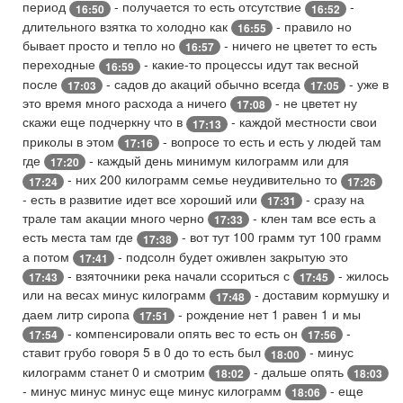
период
- получается то есть отсутствие
-
16:50
16:52
длительного взятка то холодно как
- правило но
16:55
бывает просто и тепло но
- ничего не цветет то есть
16:57
переходные
- какие-то процессы идут так весной
16:59
после
- садов до акаций обычно всегда
- уже в
17:03
17:05
это время много расхода а ничего
- не цветет ну
17:08
скажи еще подчеркну что в
- каждой местности свои
17:13
приколы в этом
- вопросе то есть и есть у людей там
17:16
где
- каждый день минимум килограмм или для
17:20
- них 200 килограмм семье неудивительно то
17:24
17:26
- есть в развитие идет все хороший или
- сразу на
17:31
трале там акации много черно
- клен там все есть а
17:33
есть места там где
- вот тут 100 грамм тут 100 грамм
17:38
а потом
- подсолн будет оживлен закрытую это
17:41
- взяточники река начали ссориться с
- жилось
17:43
17:45
или на весах минус килограмм
- доставим кормушку и
17:48
даем литр сиропа
- рождение нет 1 равен 1 и мы
17:51
- компенсировали опять вес то есть он
-
17:54
17:56
ставит грубо говоря 5 в 0 до то есть был
- минус
18:00
килограмм станет 0 и смотрим
- дальше опять
18:02
18:03
- минус минус минус еще минус килограмм
- еще
18:06