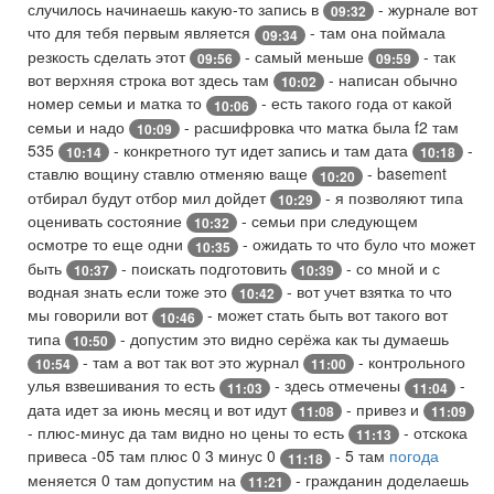
случилось начинаешь какую-то запись в
- журнале вот
09:32
что для тебя первым является
- там она поймала
09:34
резкость сделать этот
- самый меньше
- так
09:56
09:59
вот верхняя строка вот здесь там
- написан обычно
10:02
номер семьи и матка то
- есть такого года от какой
10:06
семьи и надо
- расшифровка что матка была f2 там
10:09
535
- конкретного тут идет запись и там дата
-
10:14
10:18
ставлю вощину ставлю отменяю ваще
- basement
10:20
отбирал будут отбор мил дойдет
- я позволяют типа
10:29
оценивать состояние
- семьи при следующем
10:32
осмотре то еще одни
- ожидать то что було что может
10:35
быть
- поискать подготовить
- со мной и с
10:37
10:39
водная знать если тоже это
- вот учет взятка то что
10:42
мы говорили вот
- может стать быть вот такого вот
10:46
типа
- допустим это видно серёжа как ты думаешь
10:50
- там а вот так вот это журнал
- контрольного
10:54
11:00
улья взвешивания то есть
- здесь отмечены
-
11:03
11:04
дата идет за июнь месяц и вот идут
- привез и
11:08
11:09
- плюс-минус да там видно но цены то есть
- отскока
11:13
привеса -05 там плюс 0 3 минус 0
- 5 там
погода
11:18
меняется 0 там допустим на
- гражданин доделаешь
11:21