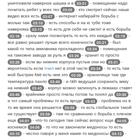
уничтожили наверное шашка и в
- помещении надо
03:01
почитать ребят у всех тех
- кто смотрит сейчас наше
03:05
видео всех есть
- интернет набирайте борьба с
03:07
молью там
- есть способы и на ю тубе тоже
03:10
наверняка
- то есть для себя не светит и есть борьба
03:13
- сразу нами посмотреть то есть это каждый
-
03:16
03:19
все равно решает лучше всего конечности
- был
03:21
какой то типа зимовника прохладного
- помещения
03:24
на таможне завода за руль я
- хранит то просто
03:26
- если вы нижние корпуса пустые они но
-
03:28
03:31
вероятность если
пчел
нет в этой части
- то есть там
03:34
мой быстрее kse есть чем это
- хранилище там где
03:36
температура пахло
- и rain ведущая сохранить зиму
03:40
на нижний
- корпус можно запихнуть в лежаках ставят
03:43
- крайними просто пчелы потом ты понял да
-
03:46
03:50
и тот самый проблемы то есть вроде
- проблема но в
03:53
то же время она решается
- то есть глобальное такой
03:56
не существует
- там по сравнению с борьба с плечом
03:59
еще
- что-то сегодня там сейчас вопрос еще
-
04:01
04:05
коснемся
- то что не закончили медоносы то есть
04:06
- честно говоря у меня какие-то медоносы
-
04:10
04:12