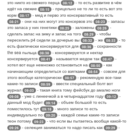
это никто из свежего перца
- то есть развитие в чём
08:12
идёт на свежие
- прицельно не то ли то есть вот это
08:15
корм
- мед и перво это консервативный то есть
08:17
- они на них могут это консервов это
- запасы
08:21
08:23
это запаса у них генетики
- заложены
-
08:25
08:26
сделать запас на зиму и запас на того
- чтобы
08:29
переселить p4 сидели за дочерью вы
- же
- то
08:32
08:33
есть фактически консервируется для
- сохранности
08:36
the sea пыльца
- консервируется и нектар
08:38
консервируется
- называется медом так
-
08:41
08:47
хотел вот еще немножко остановиться на
- как
08:50
начинающим определиться со взятками
- совсем для
08:54
этого вообще категорически
- рекомендую все-таки
08:57
какие-то записи
- ввести специальный болт вот
08:59
журнал
- такая книга тому фейсбук до амалко ноги
09:03
- уже с линеечкой а в четырнадцатом году
-
09:08
09:12
данный мод будет
- объем большой то есть
09:14
поместилось тут
- много записи то есть
09:18
индивидуально по
- каждой семье какие-то записи
09:20
теон потому
- что если вы пытаетесь вообще какой-то
09:23
- селекция заниматься то надо писать как
-
09:26
09:29