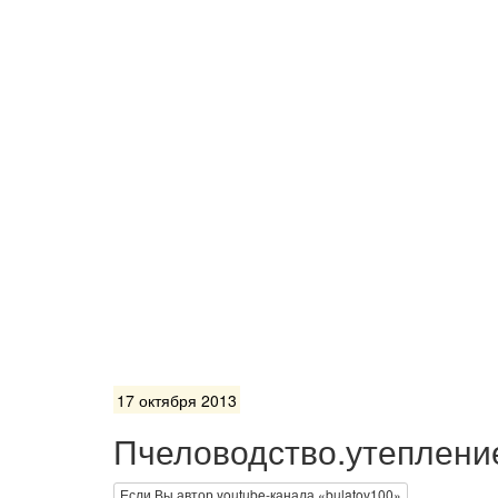
17 октября 2013
Пчеловодство.утеплени
Если Вы автор youtube-канала «bulatov100»