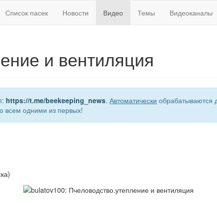
Список пасек
Новости
Видео
Темы
Видеоканалы
ение и вентиляция
m:
https://t.me/beekeeping_news
.
Автоматически
обрабатываются д
о всем одними из первых!
ка)