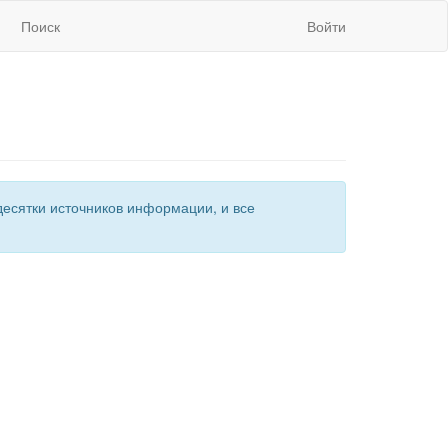
Поиск
Войти
есятки источников информации, и все