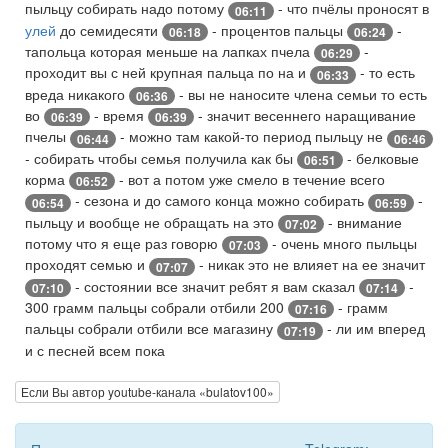
пыльцу собирать надо потому
- что пчёлы проносят в
06:11
улей
до семидесяти
- процентов пальцы
-
06:18
06:24
тапольца которая меньше на лапках пчела
-
06:29
проходит вы с ней крупная пальца по на и
- то есть
06:33
вреда никакого
- вы не наносите члена семьи то есть
06:36
во
- время
- значит весеннего наращивание
06:39
06:39
пчелы
- можно там какой-то период пыльцу не
06:44
06:46
- собирать чтобы семья получила как бы
- белковые
06:51
корма
- вот а потом уже смело в течение всего
06:52
- сезона и до самого конца можно собирать
-
06:54
06:59
пыльцу и вообще не обращать на это
- внимание
07:02
потому что я еще раз говорю
- очень много пыльцы
07:03
проходят семью и
- никак это не влияет на ее значит
07:07
- состоянии все значит ребят я вам сказал
-
07:10
07:14
300 грамм пальцы собрали отбили 200
- грамм
07:16
пальцы собрали отбили все магазину
- ли им вперед
07:19
и с песней всем пока
Если Вы автор youtube-канала «bulatov100»