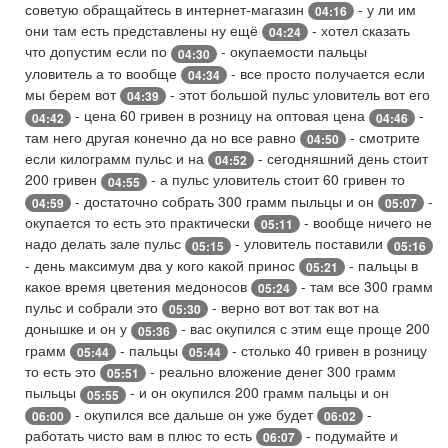
советую обращайтесь в интернет-магазин
- у ли им
04:16
они там есть представлены ну ещё
- хотел сказать
04:24
что допустим если по
- окупаемости пальцы
04:30
уловитель а то вообще
- все просто получается если
04:34
мы берем вот
- этот большой пульс уловитель вот его
04:39
- цена 60 гривен в розницу на оптовая цена
-
04:42
04:46
там него другая конечно да но все равно
- смотрите
04:50
если килограмм пульс и на
- сегодняшний день стоит
04:52
200 гривен
- а пульс уловитель стоит 60 гривен то
04:55
- достаточно собрать 300 грамм пыльцы и он
-
04:59
05:07
окупается то есть это практически
- вообще ничего не
05:11
надо делать зале пульс
- уловитель поставили
05:15
05:16
- день максимум два у кого какой принос
- пальцы в
05:21
какое время цветения медоносов
- там все 300 грамм
05:24
пульс и собрали это
- верно вот вот так вот на
05:30
донышке и он у
- вас окупился с этим еще проще 200
05:36
грамм
- пальцы
- столько 40 гривен в розницу
05:44
05:44
то есть это
- реально вложение денег 300 грамм
05:51
пыльцы
- и он окупился 200 грамм пальцы и он
05:55
- окупился все дальше он уже будет
-
06:00
06:02
работать чисто вам в плюс то есть
- подумайте и
06:07