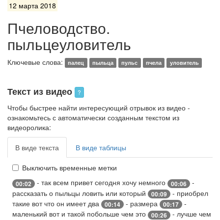
12 марта 2018
Пчеловодство.
пыльцеуловитель
Ключевые слова:
палец
пыльца
пульс
пчела
уловитель
Текст из видео
?
Чтобы быстрее найти интересующий отрывок из видео -
ознакомьтесь с автоматически созданным текстом из
видеоролика:
В виде текста
В виде таблицы
Выключить временные метки
- так всем привет сегодня хочу немного
-
00:02
00:06
рассказать о пыльцы ловить или который
- приобрел
00:09
такие вот что он имеет два
- размера
-
00:14
00:17
маленький вот и такой побольше чем это
- лучше чем
00:26