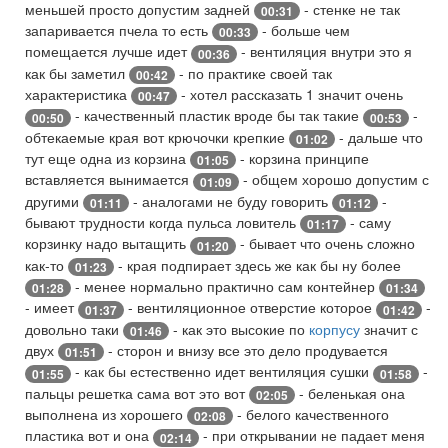
меньшей просто допустим задней
- стенке не так
00:31
запаривается пчела то есть
- больше чем
00:33
помещается лучше идет
- вентиляция внутри это я
00:36
как бы заметил
- по практике своей так
00:42
характеристика
- хотел рассказать 1 значит очень
00:47
- качественный пластик вроде бы так такие
-
00:50
00:53
обтекаемые края вот крючочки крепкие
- дальше что
01:02
тут еще одна из корзина
- корзина принципе
01:05
вставляется вынимается
- общем хорошо допустим с
01:09
другими
- аналогами не буду говорить
-
01:11
01:12
бывают трудности когда пульса ловитель
- саму
01:17
корзинку надо вытащить
- бывает что очень сложно
01:20
как-то
- края подпирает здесь же как бы ну более
01:23
- менее нормально практично сам контейнер
01:28
01:34
- имеет
- вентиляционное отверстие которое
-
01:37
01:42
довольно таки
- как это высокие по
корпусу
значит с
01:46
двух
- сторон и внизу все это дело продувается
01:51
- как бы естественно идет вентиляция сушки
-
01:55
01:58
пальцы решетка сама вот это вот
- беленькая она
02:05
выполнена из хорошего
- белого качественного
02:08
пластика вот и она
- при открывании не падает меня
02:14