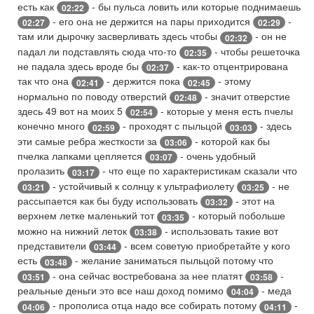
есть как
- бы пульса ловить или которые поднимаешь
02:22
- его она не держится на пары приходится
-
02:27
02:29
там или дырочку засверливать здесь чтобы
- он не
02:32
падал ли подставлять сюда что-то
- чтобы решеточка
02:35
не падала здесь вроде бы
- как-то отцентрирована
02:37
так что она
- держится пока
- этому
02:41
02:45
нормально по поводу отверстий
- значит отверстие
02:48
здесь 49 вот на моих 5
- которые у меня есть пчелы
02:54
конечно много
- проходят с пыльцой
- здесь
02:59
03:03
эти самые ребра жесткости за
- которой как бы
03:06
пчелка лапками цепляется
- очень удобный
03:07
пролазить
- что еще по характеристикам сказали что
03:17
- устойчивый к солнцу к ультрафиолету
- не
03:21
03:25
рассыпается как бы буду использовать
- этот на
03:32
верхнем летке маленький тот
- который побольше
03:35
можно на нижний леток
- использовать такие вот
03:38
представители
- всем советую приобретайте у кого
03:44
есть
- желание заниматься пыльцой потому что
03:48
- она сейчас востребована за нее платят
-
03:51
03:58
реальные деньги это все наш доход помимо
- меда
04:04
- прополиса отца надо все собирать потому
-
04:06
04:11