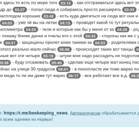
я здесь то есть по мере того
- как отстраиваться здесь вот э
03:15
кадр до
- попал сюда я собираюсь просто расширять
-
03:27
03:33
расплодом хорошие
- есть куда двигаться на сюда вот они 
03:48
- уже чё вы на летки
- проводят какой то тут ритуал
04:03
04:13
 миллиметра
- теле и которые как бы у меня от за
- ро
04:25
04:29
- покажу ближе данки и пчелы его с этой
- стороны как же с 
04:43
не
- защищены прилет коми такими за
- родителями 
04:51
04:53
 этого реально мало сейчас
- происходят такие вот танцы
05:06
0
ьные вот эти четыре
- штуки мне надо рассадить не подгото
05:19
- буду отсаживать
- сделаю еще четыре мат конец пас
05:38
05:40
ейчас на улице 30 градусов
- в пенопласте им тоже жарко п
06:01
из меда то ли им даже тут жарко
- все работает все в.д.
06:17
06:
m:
https://t.me/beekeeping_news
.
Автоматически
обрабатываются д
о всем одними из первых!