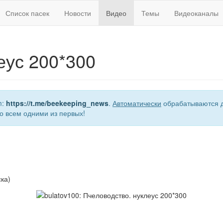
Список пасек
Новости
Видео
Темы
Видеоканалы
еус 200*300
m:
https://t.me/beekeeping_news
.
Автоматически
обрабатываются д
о всем одними из первых!
ка)