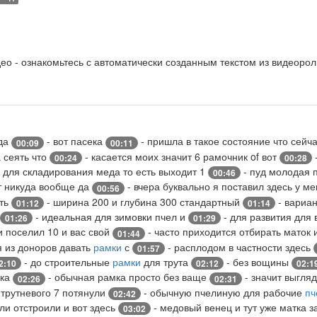
о - ознакомьтесь с автоматически созданным текстом из видеорол
ода
- вот пасека
- пришла в такое состояние что сейч
00:09
00:11
 сеять что
- касается моих значит 6 рамочник of вот
00:24
00:28
 для складирования меда то есть выходит 1
- пуд молодая 
00:46
ет никуда вообще да
- вчера буквально я поставил здесь у м
00:56
сть
- ширина 200 и глубина 300 стандартный
- вариа
01:12
01:14
- идеальная для зимовки пчел и
- для развития для 
01:26
01:29
и поселил 10 и вас свой
- часто приходится отбирать маток 
01:44
я из доноров давать
рамки
с
- расплодом в частности здесь
01:57
- до строительные
рамки
для трута
- без вощины
2:10
02:12
02:1
мка
- обычная рамка просто без ваще
- значит выгля
02:26
02:31
е трутневого 7 потянули
- обычную пчелиную для рабочие
пч
02:42
ли отстроили и вот здесь
- медовый венец и тут уже матка 
03:02