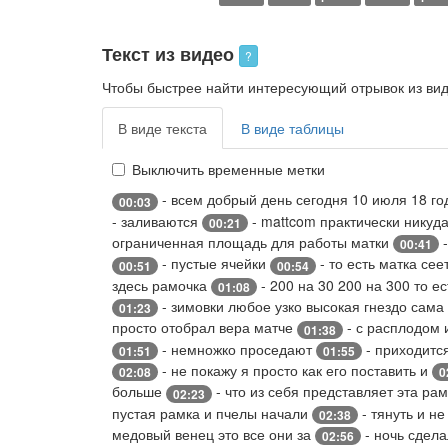
Текст из видео
?
Чтобы быстрее найти интересующий отрывок из виде
В виде текста
В виде таблицы
Выключить временные метки
- всем добрый день сегодня 10 июля 18 г
00:03
- заливаются
- mattcom практически никуда
00:21
ограниченная площадь для работы матки
-
00:41
- пустые ячейки
- то есть матка се
00:51
00:54
здесь рамочка
- 200 на 30 200 на 300 то е
01:08
- зимовки любое узко высокая гнездо сама
01:23
просто отобрал вера матче
- с расплодом 
01:38
- немножко проседают
- приходитс
01:51
01:55
- не покажу я просто как его поставить и
02:08
0
больше
- что из себя представляет эта ра
02:23
пустая рамка и пчелы начали
- тянуть и н
02:38
медовый венец это все они за
- ночь сдела
02:56