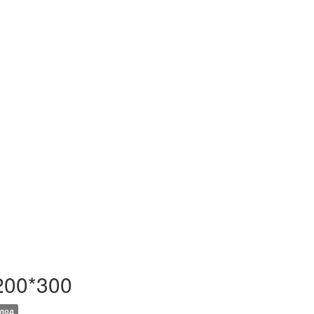
200*300
лод