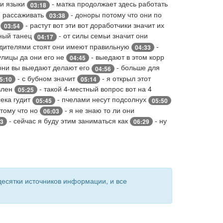
ти языки
- матка продолжает здесь работать
03:18
 рассаживать
- доноры потому что они по
03:38
и
- растут вот эти вот доработчики значит их
03:54
ьный танец
- от силы семьи значит они
04:17
дителями стоят они имеют правильную
-
04:33
улицы да они его не
- выедают в этом корр
04:45
они вы выедают делают его
- больше для
04:56
- с бубном значит
- я открыл этот
5:10
05:14
влен
- такой 4-местный вопрос вот на 4
05:25
ека гудит
- пчелами несут подсолнух
05:45
05:50
отому что но
- я не знаю то ли они
06:03
- сейчас я буду этим заниматься как
- ну
23
06:29
есятки источников информации, и все