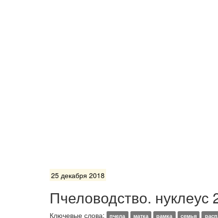
25 декабря 2018
Пчеловодство. нуклеус 
Ключевые слова:
пчела
матка
рамка
семья
расп