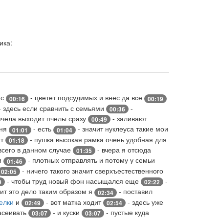
ика:
ас
- цветет подсудимых и внес да все
00:16
00:19
- здесь если сравнить с семьями
-
00:36
пчела выходит пчелы сразу
- заливают
00:49
еня
- есть
- значит нуклеуса такие мои
01:01
01:04
нт
- пушка высокая рамка очень удобная для
01:18
всего в данном случае
- вчера я отсюда
01:35
и
- плотных отправлять и потому у семьи
01:46
- ничего такого значит сверхъестественного
02:05
- чтобы труд новый фон насыщался еще
-
9
02:22
дит это дело таким образом я
- поставил
02:34
елки
и
- вот матка ходит
- здесь уже
02:49
02:54
засеивать
- и куски
- пустые куда
03:07
03:07