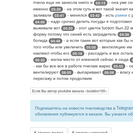
пчела еще не занесла никто и
- она уже се
03:13
именно
- на этом суть и вот такой значит 
03:20
заливали
- менялся
- есть
рамки
с 
03:41
03:42
- надо срочно делить посуды я подготовил
04:00
выживали вот
- этот цветок tucson был 22
04:20
форму потому что синий есть заградитель
04:36
болида
- а если такие вот которые как бы 
04:48
того чтобы или увеличить
- вентиляцию им
05:00
наклеил чтобы его
- рассадить и все остал
05:16
- матка место от клеенкой сейчас я сюда
05:32
- как бы все все в работе пчелам жарко
- с
05:55
вентилируют
- выпаривают
- влагу 
06:05
06:06
пересажу и потом продолжим
Если Вы автор youtube-канала «bulatov100»
Подпишитесь на новости пчеловодства в Telegra
обновления публикуются в канале. Вы узнаете об
К списку видео
К списку новостей