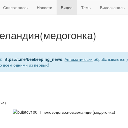
Список пасек
Новости
Видео
Темы
Видеоканалы
еландия(медогонка)
m:
https://t.me/beekeeping_news
.
Автоматически
обрабатываются д
о всем одними из первых!
ка)