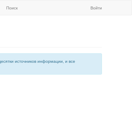
Поиск
Войти
есятки источников информации, и все