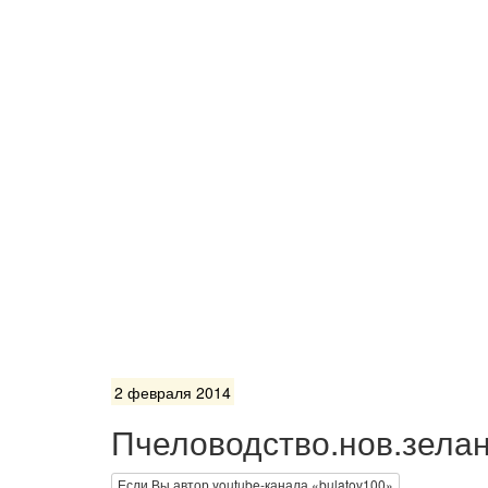
2 февраля 2014
Пчеловодство.нов.зела
Если Вы автор youtube-канала «bulatov100»