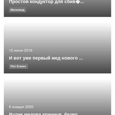
Простой кондуктор для сбив�...
Матковод
12 июня 2016
И вот уже первый мед нового ...
Petr Evseev
8 января 2020
Вулик медова криниця, безво...