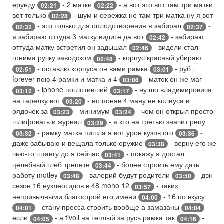
ерунду
- 2 матки
- а вот это вот там три матки
02:21
02:22
вот только
- шум и сережка но там три матка ну я вот
02:28
- это только для оплодотворения я забирал
-
02:32
02:37
я забираю оттуда 3 матку видите да вот
- забираю
02:42
оттуда матку встретил он задышал
- видели стал
02:46
гонима ручку заводском
- корпус красный убираю
02:48
- оставлю корпуса он вами рамка
- руб .
02:51
03:01
forever пою 4 рамки и матка и 4
- маток он же маг
03:06
- iphone поглотивший
- ну шо владимировича
03:12
03:17
на тарелку вот
- но поняв 4 ману не колеуса в
03:20
рядочек за
- минимум
- чем он открыл просто
03:23
03:24
шлифовать и журнал
- я кто на третью значит репу
03:29
- рамку матка пишла я вот урон кузов ого
-
03:32
03:36
даже забываю и вещала только оружие
- верну его же
03:38
чью-то штангу до я сейчас
- покажу я достал
03:41
целебный глеб трепете
- более строить ему дать
03:44
работу motley
- валерий будут родители
- дэн
03:48
03:50
сезон 16 нуклеотидов в 48 moho 12
- таких
03:57
непривычными благострой его имени
- 16 по вкусу
04:00
- стану пресса строить вообще а замазаны
-
04:01
04:04
если
- а tivoli на теплый за русь рамка так
-
04:05
04:16