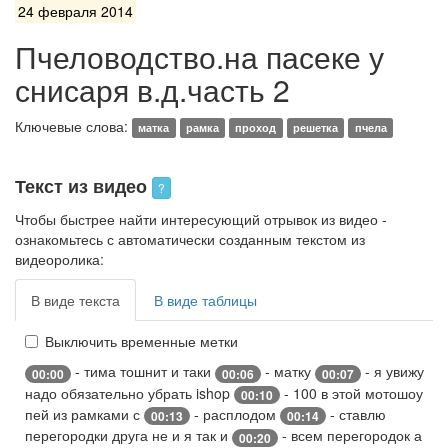
24 февраля 2014
Пчеловодство.на пасеке у
снисаря в.д.часть 2
Ключевые слова:
матка
рамка
проход
решетка
пчела
Текст из видео
?
Чтобы быстрее найти интересующий отрывок из видео -
ознакомьтесь с автоматически созданным текстом из
видеоролика:
В виде текста
В виде таблицы
Выключить временные метки
- тима тошнит и таки
- матку
- я увижу
00:00
00:06
00:07
надо обязательно убрать ishop
- 100 в этой мотошоу
00:10
пей из рамками с
- расплодом
- ставлю
00:13
00:14
перегородки друга не и я так и
- всем перегородок а
00:20