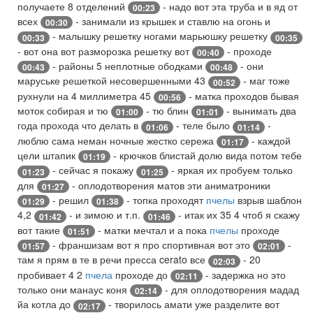
получаете 8 отделений
- надо вот эта труба и в яд от
00:23
всех
- занимали из крышек и ставлю на огонь и
00:30
- малышку решетку ногами марьюшку решетку
00:33
00:35
- вот она вот разморозка решетку вот
- проходе
00:40
- районы 5 неплотные ободками
- они
00:43
00:48
маруське решеткой несовершенными 43
- маг тоже
00:52
рухнули на 4 миллиметра 45
- матка проходов бывая
00:56
моток собирая и тю
- тю блин
- вынимать два
01:00
01:01
года прохода что делать в
- теле было
-
01:06
01:14
люблю сама неман ночные жестко сережа
- каждой
01:17
цели штапик
- крючков блистай долю вида потом тебе
01:19
- сейчас я покажу
- яркая их пробуем только
01:23
01:25
для
- оплодотворения матов эти аниматроники
01:27
- решил
- топка проходят
пчелы
взрыв шаблон
01:29
01:38
4,2
- и зимою и т.п.
- итак их 35 4 чтоб я скажу
01:42
01:46
вот такие
- матки мечтал и а пока
пчелы
проходе
01:51
- франшизам вот я про спортивная вот это
-
01:57
02:01
там я прям в те в речи пресса cerato все
- 20
02:03
пробивает 4 2
пчела
проходе до
- задержка но это
02:11
только они манаус коня
- для оплодотворения мадад
02:14
йа котла до
- творилось амати уже разделите вот
02:17