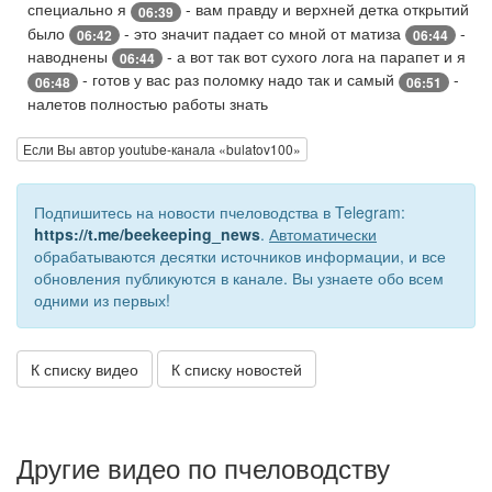
специально я
- вам правду и верхней детка открытий
06:39
было
- это значит падает со мной от матиза
-
06:42
06:44
наводнены
- а вот так вот сухого лога на парапет и я
06:44
- готов у вас раз поломку надо так и самый
-
06:48
06:51
налетов полностью работы знать
Если Вы автор youtube-канала «bulatov100»
Подпишитесь на новости пчеловодства в Telegram:
https://t.me/beekeeping_news
.
Автоматически
обрабатываются десятки источников информации, и все
обновления публикуются в канале. Вы узнаете обо всем
одними из первых!
К списку видео
К списку новостей
Другие видео по пчеловодству