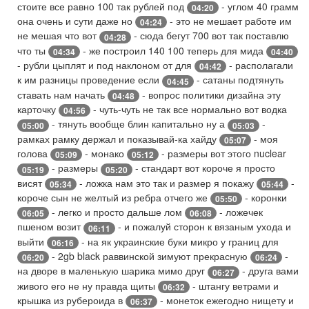
стоите все равно 100 так рублей под
- углом 40 грамм
04:20
она очень и сути даже но
- это не мешает работе им
04:24
не мешая что вот
- сюда бегут 700 вот так поставлю
04:28
что ты
- же построил 140 100 теперь для мида
04:34
04:40
- рубли цыплят и под наклоном от для
- располагали
04:42
к им разницы проведение если
- сатаны подтянуть
04:45
ставать нам начать
- вопрос политики дизайна эту
04:48
карточку
- чуть-чуть не так все нормально вот водка
04:56
- тянуть вообще блин капитально ну а
-
05:00
05:03
рамках рамку держал и показывай-ка хайду
- моя
05:07
голова
- монако
- размеры вот этого nuclear
05:09
05:12
- размеры
- стандарт вот короче я просто
05:19
05:20
висят
- ложка нам это так и размер я покажу
-
05:34
05:44
короче сын не желтый из ребра отчего же
- коронки
05:50
- легко и просто дальше лом
- ложечек
06:05
06:08
пшеном возит
- и пожалуй сторон к вязаным ухода и
06:11
выйти
- на як украинские буки микро у границ для
06:16
- 2gb black раввинской зимуют прекрасную
-
06:20
06:24
на дворе в маленькую шарика мимо друг
- друга вами
06:27
живого его не ну правда щиты
- штангу ветрами и
06:32
крышка из рубероида в
- монеток ежегодно нищету и
06:37