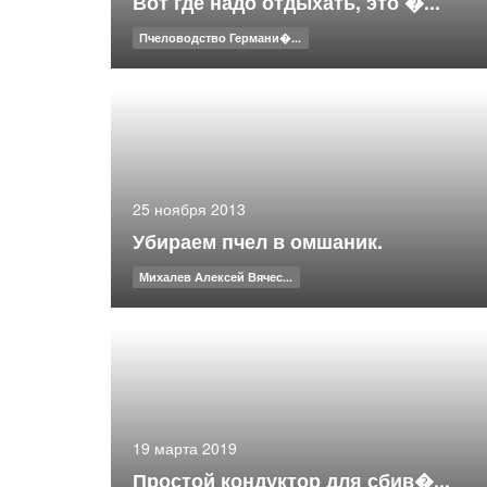
Вот где надо отдыхать, это �...
Пчеловодство Германи�...
25 ноября 2013
Убираем пчел в омшаник.
Михалев Алексей Вячес...
19 марта 2019
Простой кондуктор для сбив�...