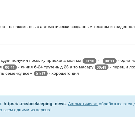
о - ознакомьтесь с автоматически созданным текстом из видеорол
годня получил посылку приехала моя ма
- .
- одна и
00:10
00:11
ья
- линия б-24 трутень д 26 а то масару
- перец и ло
00:41
00:49
ть семейку всем
- хорошего дня
01:17
m:
https://t.me/beekeeping_news
.
Автоматически
обрабатываются д
о всем одними из первых!