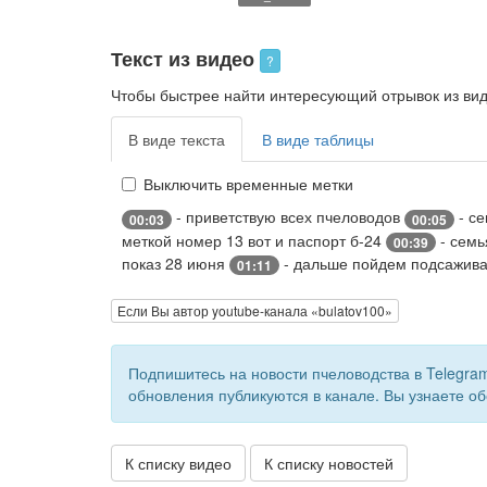
Текст из видео
?
Чтобы быстрее найти интересующий отрывок из виде
В виде текста
В виде таблицы
Выключить временные метки
- приветствую всех пчеловодов
- се
00:03
00:05
меткой номер 13 вот и паспорт б-24
- сем
00:39
показ 28 июня
- дальше пойдем подсажива
01:11
Если Вы автор youtube-канала «bulatov100»
Подпишитесь на новости пчеловодства в Telegra
обновления публикуются в канале. Вы узнаете об
К списку видео
К списку новостей