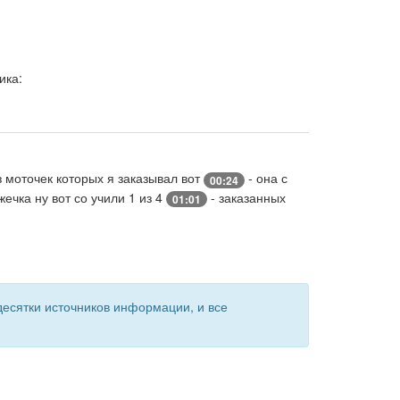
ика:
з моточек которых я заказывал вот
- она с
00:24
жечка ну вот со учили 1 из 4
- заказанных
01:01
есятки источников информации, и все