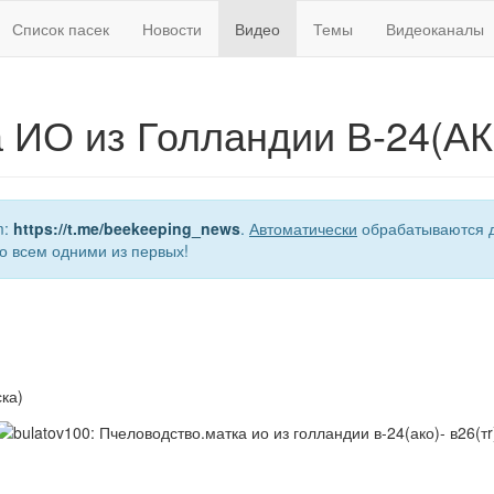
Список пасек
Новости
Видео
Темы
Видеоканалы
 ИО из Голландии В-24(АК
m:
https://t.me/beekeeping_news
.
Автоматически
обрабатываются д
о всем одними из первых!
ка)