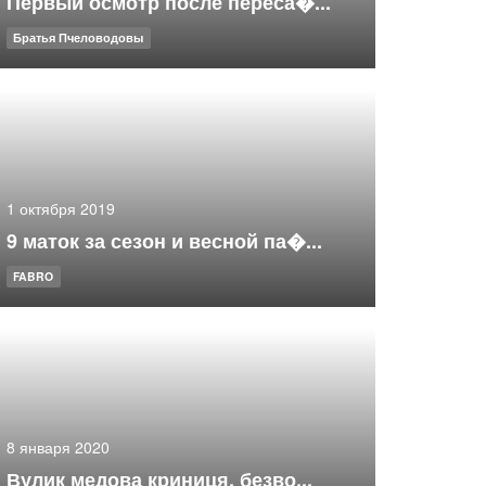
Первый осмотр после переса�...
Братья Пчеловодовы
1 октября 2019
9 маток за сезон и весной па�...
FABRO
8 января 2020
Вулик медова криниця, безво...