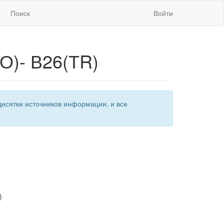
Поиск
Войти
О)- В26(ТR)
есятки источников информации, и все