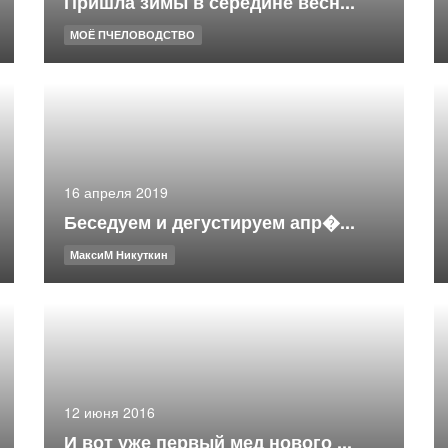
Пришла зимы в середине весн...
МОЁ ПЧЕЛОВОДСТВО
16 апреля 2019
Беседуем и дегустируем апр�...
МаксиМ Никуткин
12 июня 2016
И вот уже первый мед нового ...