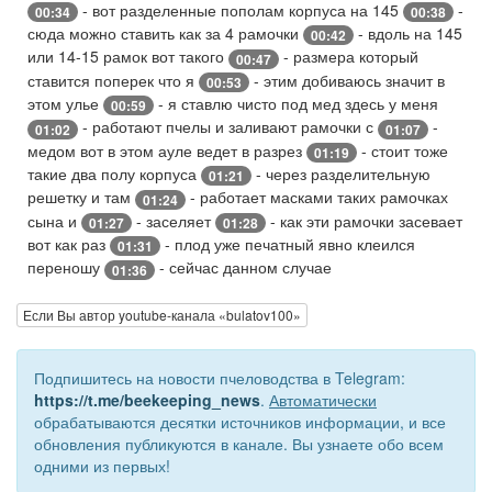
- вот разделенные пополам корпуса на 145
-
00:34
00:38
сюда можно ставить как за 4 рамочки
- вдоль на 145
00:42
или 14-15 рамок вот такого
- размера который
00:47
ставится поперек что я
- этим добиваюсь значит в
00:53
этом улье
- я ставлю чисто под мед здесь у меня
00:59
- работают пчелы и заливают рамочки с
-
01:02
01:07
медом вот в этом ауле ведет в разрез
- стоит тоже
01:19
такие два полу корпуса
- через разделительную
01:21
решетку и там
- работает масками таких рамочках
01:24
сына и
- заселяет
- как эти рамочки засевает
01:27
01:28
вот как раз
- плод уже печатный явно клеился
01:31
переношу
- сейчас данном случае
01:36
Если Вы автор youtube-канала «bulatov100»
Подпишитесь на новости пчеловодства в Telegram:
https://t.me/beekeeping_news
.
Автоматически
обрабатываются десятки источников информации, и все
обновления публикуются в канале. Вы узнаете обо всем
одними из первых!