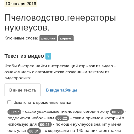
10 января 2016
Пчеловодство.генераторы
нуклеусов.
Ключевые слова:
рамочка
корпус
Текст из видео
?
Чтобы быстрее найти интересующий отрывок из видео -
ознакомьтесь с автоматически созданным текстом из
видеоролика:
В виде текста
В виде таблицы
Выключить временные метки
- саске уважаемые пчеловоды сегодня хочу
-
00:17
00:20
поделиться небольшим
- таким приемом который я
00:22
использую для
- помощи нуклеусов значит у меня
00:23
есть улья
- с корпусами на 145 на них стоят такие
00:31