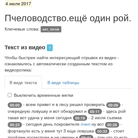
4 июля 2017
Пчеловодство.ещё один рой.
Ключевые слова:
нет_тегов
Текст из видео
?
Чтобы быстрее найти интересующий отрывок из видео -
ознакомьтесь с автоматически созданным текстом из
видеоролика:
В виде текста
В виде таблицы
Выключить временные метки
- всем привет я в лесу решил проверить
-
00:00
00:06
очередную ловушку и вот обнаружил и
- здесь рой
00:11
такая вот удача у меня сегодня
- 2 июля съемка
00:19
- сегодня день покровителя
пчел
ну вот
-
00:23
00:28
фортануло есть у меня тут 3 еще ловушка
- стоит
00:33
пройдем посмотрим я не уверен в
- том что то есть
00:41