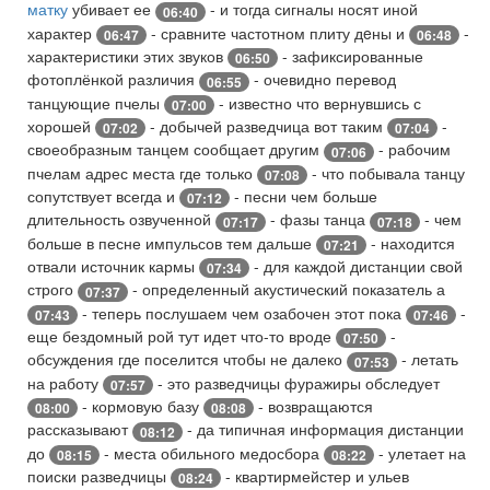
матку
убивает ее
- и тогда сигналы носят иной
06:40
характер
- сравните частотном плиту дeны и
-
06:47
06:48
характеристики этих звуков
- зафиксированные
06:50
фотоплёнкой различия
- очевидно перевод
06:55
танцующие пчелы
- известно что вернувшись с
07:00
хорошей
- добычей разведчица вот таким
-
07:02
07:04
своеобразным танцем сообщает другим
- рабочим
07:06
пчелам адрес места где только
- что побывала танцу
07:08
сопутствует всегда и
- песни чем больше
07:12
длительность озвученной
- фазы танца
- чем
07:17
07:18
больше в песне импульсов тем дальше
- находится
07:21
отвали источник кармы
- для каждой дистанции свой
07:34
строго
- определенный акустический показатель а
07:37
- теперь послушаем чем озабочен этот пока
-
07:43
07:46
еще бездомный рой тут идет что-то вроде
-
07:50
обсуждения где поселится чтобы не далеко
- летать
07:53
на работу
- это разведчицы фуражиры обследует
07:57
- кормовую базу
- возвращаются
08:00
08:08
рассказывают
- да типичная информация дистанции
08:12
до
- места обильного медосбора
- улетает на
08:15
08:22
поиски разведчицы
- квартирмейстер и ульев
08:24