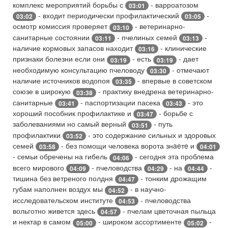
комплекс мероприятий борьбы с
- варроатозом
03:01
- входит периодически профилактический
-
03:02
03:05
осмотр комиссия проверяет
- ветеринарно-
03:10
санитарные состоянии
- пчелиных семей
-
03:11
03:13
наличие кормовых запасов находит
- клинические
03:16
признаки болезни если они
- есть
- дает
03:19
03:19
необходимую консультацию пчеловоду
- отмечают
03:30
наличие источников водопоя
- впервые в советском
03:35
союзе в широкую
- практику внедрена ветеринарно-
03:38
санитарные
- паспортизации пасека
- это
03:41
03:43
хороший пособник профилактике и
- борьбе с
03:47
заболеваниями но самый верный
- путь
03:51
профилактики
- это содержание сильных и здоровых
03:52
семей
- без помощи человека ворота знaeтe и
03:58
04:01
- семьи обречены на гибель
- сегодня эта проблема
04:06
всего мирового
- пчеловодства
- на
-
04:09
04:29
04:44
тишина без ветреного полдня
- тонким дрожащим
04:47
губам наполнен воздух мы
- в научно-
04:52
исследовательском институте
- пчеловодства
04:53
вольготно живется здесь
- пчелам цветочная пыльца
04:57
и нектар в самом
- широком ассортименте
-
05:00
05:02