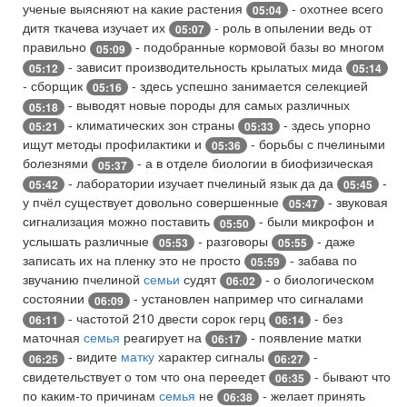
ученые выясняют на какие растения
- охотнее всего
05:04
дитя ткачева изучает их
- роль в опылении ведь от
05:07
правильно
- подобранные кормовой базы во многом
05:09
- зависит производительность крылатых мида
05:12
05:14
- сборщик
- здесь успешно занимается селекцией
05:16
- выводят новые породы для самых различных
05:18
- климатических зон страны
- здесь упорно
05:21
05:33
ищут методы профилактики и
- борьбы с пчелиными
05:36
болезнями
- а в отделе биологии в биофизическая
05:37
- лаборатории изучает пчелиный язык да да
-
05:42
05:45
у пчёл существует довольно совершенные
- звуковая
05:47
сигнализация можно поставить
- были микрофон и
05:50
услышать различные
- разговоры
- даже
05:53
05:55
записать их на пленку это не просто
- забава по
05:59
звучанию пчелиной
семьи
судят
- о биологическом
06:02
состоянии
- установлен например что сигналами
06:09
- частотой 210 двести сорок герц
- без
06:11
06:14
маточная
семья
реагирует на
- появление матки
06:17
- видите
матку
характер сигналы
-
06:25
06:27
свидетельствует о том что она переедет
- бывают что
06:35
по каким-то причинам
семья
не
- желает принять
06:38