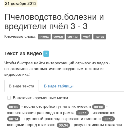
21 декабря 2013
Пчеловодство.болезни и
вредители пчёл 3 - 3
Ключевые слова:
пчела
семья
сигнал
улей
танец
Текст из видео
?
Чтобы быстрее найти интересующий отрывок из видео -
ознакомьтесь с автоматически созданным текстом из
видеоролика:
В виде текста
В виде таблицы
Выключить временные метки
- после отстройке тут не в их ячеек и
-
00:05
00:08
запечатывания расплода это рамка
- извлекается
00:11
- трутневый расплод вырезают и вместе с
-
00:14
00:17
клещами перед отливают
- результативным оказался
00:34