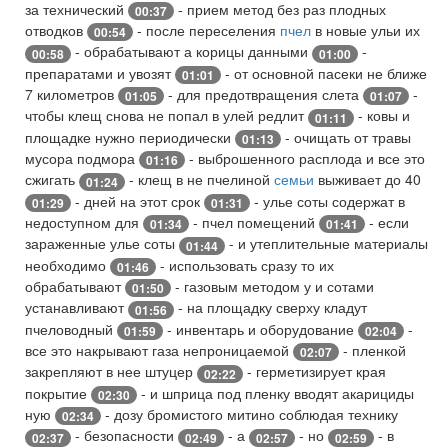
за технический
- прием метод без раз плодных
00:37
отводков
- после переселения
пчел
в новые ульи их
00:54
- обрабатывают а корицы данными
-
00:58
01:00
препаратами и увозят
- от основной пасеки не ближе
01:01
7 километров
- для предотвращения слета
-
01:05
01:07
чтобы клещ снова не попал в улей редлит
- ковы и
01:11
площадке нужно периодически
- очищать от травы
01:13
мусора подмора
- выброшенного расплода и все это
01:16
сжигать
- клещ в не пчелиной
семьи
выживает до 40
01:24
- дней на этот срок
- улье соты содержат в
01:29
01:31
недоступном для
- пчел помещений
- если
01:34
01:41
зараженные улье соты
- и утеплительные материалы
01:44
необходимо
- использовать сразу то их
01:46
обрабатывают
- газовым методом у и сотами
01:50
устанавливают
- на площадку сверху кладут
01:56
пчеловодный
- инвентарь и оборудование
-
01:59
02:04
все это накрывают газа непроницаемой
- пленкой
02:07
закрепляют в нее штуцер
- герметизирует края
02:22
покрытие
- и шприца под пленку вводят акарициды
02:30
ную
- дозу бромистого митино соблюдая технику
02:34
- безопасности
- а
- но
- в
02:37
02:49
02:57
02:59