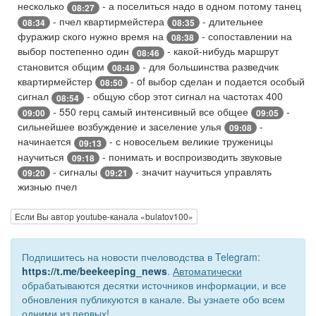
несколько
- а поселиться надо в одном потому танец
08:27
- пчел квартирмейстера
- длительнее
08:34
08:35
фуражир ского нужно время на
- сопоставлении на
08:38
выбор постепенно один
- какой-нибудь маршрут
08:46
становится общим
- для большинства разведчик
08:48
квартирмейстер
- of выбор сделан и подается особый
08:50
сигнал
- общую сбор этот сигнал на частотах 400
08:54
- 550 герц самый интенсивный все общее
-
09:00
09:05
сильнейшее возбуждение и заселение улья
-
09:08
начинается
- с новосельем великие труженицы
09:13
научиться
- понимать и воспроизводить звуковые
09:18
- сигналы
- значит научиться управлять
09:20
09:21
жизнью пчел
Если Вы автор youtube-канала «bulatov100»
Подпишитесь на новости пчеловодства в Telegram:
https://t.me/beekeeping_news
.
Автоматически
обрабатываются десятки источников информации, и все
обновления публикуются в канале. Вы узнаете обо всем
одними из первых!