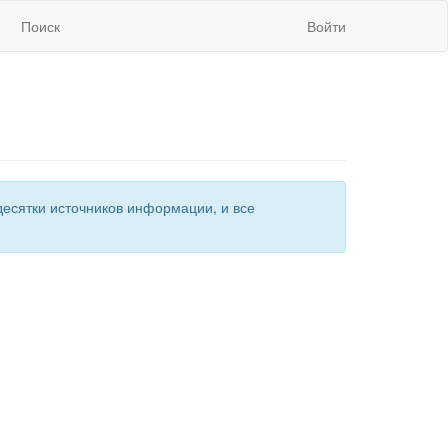
Поиск
Войти
есятки источников информации, и все