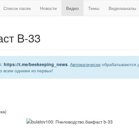
Список пасек
Новости
Видео
Темы
Видеоканалы
ст B-33
m:
https://t.me/beekeeping_news
.
Автоматически
обрабатываются д
о всем одними из первых!
ка)