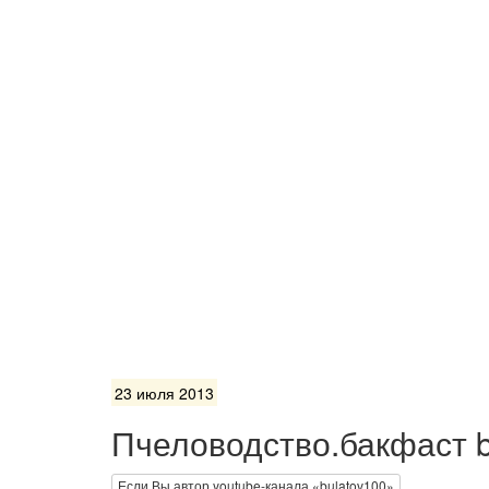
23 июля 2013
Пчеловодство.бакфаст 
Если Вы автор youtube-канала «bulatov100»